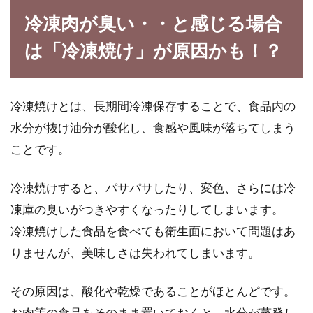
冷凍肉が臭い・・と感じる場合
は「冷凍焼け」が原因かも！？
コチュジャンの代用に甜麺醤は使え
る！？代用甜麺醤の作り方
冷凍焼けとは、長期間冷凍保存することで、食品内の
韓国料理によく使われる調味料のコチュジャ
ン。特徴としては少し粘度があり、唐辛子色を
水分が抜け油分が酸化し、食感や風味が落ちてしまう
していて甘...
ことです。
冷凍焼けすると、パサパサしたり、変色、さらには冷
凍庫の臭いがつきやすくなったりしてしまいます。
冷凍焼けした食品を食べても衛生面において問題はあ
りませんが、美味しさは失われてしまいます。
その原因は、酸化や乾燥であることがほとんどです。
お肉等の食品をそのまま置いておくと、水分が蒸発し