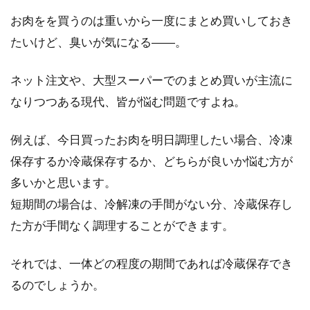
お肉をを買うのは重いから一度にまとめ買いしておき
たいけど、臭いが気になる――。
絶品！本格味噌鍋がカンタンに3ス
テップで完成！レシピ6選
ネット注文や、大型スーパーでのまとめ買いが主流に
なりつつある現代、皆が悩む問題ですよね。
鍋といえば、鍋つゆが命です。後は好きな具材
を入れるだけで完成です。味噌鍋なら、いつも
例えば、今日買ったお肉を明日調理したい場合、冷凍
味噌...
保存するか冷蔵保存するか、どちらが良いか悩む方が
多いかと思います。
短期間の場合は、冷解凍の手間がない分、冷蔵保存し
甘酒を麹から作るにはどうするの？
た方が手間なく調理することができます。
スープジャーでも作れる？
それでは、一体どの程度の期間であれば冷蔵保存でき
麹で作る甘酒は、自然な甘みで私たちをホッと
るのでしょうか。
させてくれます。しかも、美味しいだけでな
く、健康や...