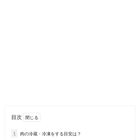
忙しい朝にも便利な味噌玉レシピ特
集！人気の秘密はなに？
数年前から味噌玉という言葉を耳にする機会が
多くなりました。今ではすっかり人気になった
味噌玉で...
精製塩と自然塩とは？どう違うの？
どう選べばいいの？
目次
塩と一口に言いましても、いろんな種類がある
ことにお気づきではないでしょうか？大きく分
1
肉の冷蔵・冷凍をする目安は？
けました...