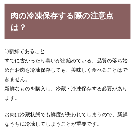
肉の冷凍保存する際の注意点
さわらの味噌焼きのおいしい焼き
は？
方！焦がさないポイントは？
春が来たら、さわらを食べたくなる季節です
1)新鮮であること
ね。さわらといえば、西京焼きが有名です。外
すでに古かったり臭いが出始めている、品質の落ち始
食では...
めたお肉を冷凍保存しても、美味しく食べることはで
きません。
新鮮なものを購入し、冷蔵・冷凍保存する必要があり
和食の要の醤油を使った色々な焼き
ます。
うどんのレシピのご紹介
お肉は冷蔵状態でも鮮度が失われてしまうので、新鮮
焼きうどんは、私達にとても身近な日本料理で
す。焼きそばと同じように、うどんを肉や野菜
なうちに冷凍してしまうことが重要です。
などの具...