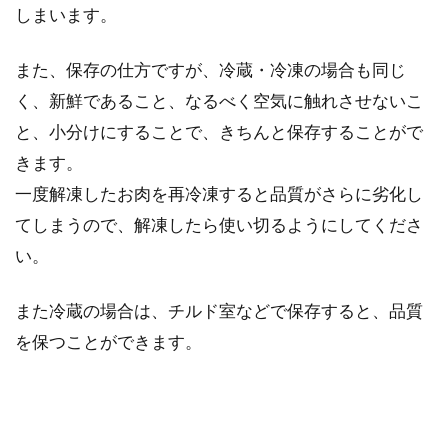
しまいます。
また、保存の仕方ですが、冷蔵・冷凍の場合も同じ
料理初心者は何から始める？調理器
く、新鮮であること、なるべく空気に触れさせないこ
具の選び方と簡単レシピ！
と、小分けにすることで、きちんと保存することがで
きます。
今まで料理をまったくしてこなかった方料理初
心者の方は、何から始めたらいいのか迷います
一度解凍したお肉を再冷凍すると品質がさらに劣化し
よね！...
てしまうので、解凍したら使い切るようにしてくださ
い。
後片付けも簡単！電子レンジを使っ
また冷蔵の場合は、チルド室などで保存すると、品質
て家族で美味しいパン作り
を保つことができます。
手作りパンは美味しいですね。本当に美味しい
パン屋さんは、食パンを買うだけでも並んだ
り、遠くま...