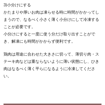
3)小分けにする
かたまりや厚いお肉は凍らせる時に時間がかかってし
丸めるだけでカンタンにおいしい味
まうので、なるべく小さく薄く小分けにして冷凍する
噌汁！味噌丸の作り方
ことが必要です。
小分けにすると一度に使う分だけ取り出すことがで
今日、あなたは味噌汁を飲みましたか？食生活
き、解凍にも時間がかからず便利です。
が豊かになり、味噌汁を飲む機会が減っている
といわれ...
鶏肉は用途に合わせた大きさに切って、薄切り肉・ス
テーキ肉などは重ならないように薄い状態にし、ひき
肉はなるべく薄く平らになるように冷凍してくださ
ホワイトソースは薄力粉と強力粉、
い。
どちらが向いているのか
洋食屋さんの味が自宅で再現できたら、うれし
いですよね。洋食といったら、ホワイトソース
が欠か...