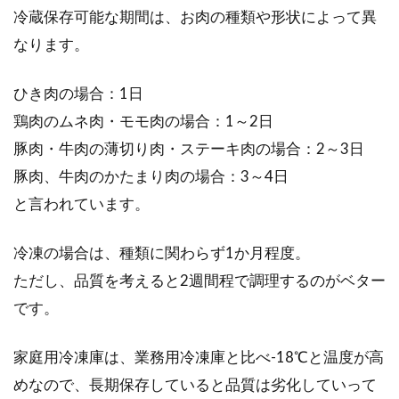
冷蔵保存可能な期間は、お肉の種類や形状によって異
なります。
お料理のメニューに悩んだら、こん
ひき肉の場合：1日
な決め方はいかがですか？
鶏肉のムネ肉・モモ肉の場合：1～2日
豚肉・牛肉の薄切り肉・ステーキ肉の場合：2～3日
料理の中で一番面倒くさいのは「メニュー決
め」という人もいますね。確かに、毎日飽きな
豚肉、牛肉のかたまり肉の場合：3～4日
いように、...
と言われています。
冷凍の場合は、種類に関わらず1か月程度。
電子レンジで食パンをトーストする
ただし、品質を考えると2週間程で調理するのがベター
と、なぜ時間がかかるの？
です。
最近は、いろいろな機能の付いた便利な電子レ
家庭用冷凍庫は、業務用冷凍庫と比べ-18℃と温度が高
ンジが出回っています。トースト機能が付いて
めなので、長期保存していると品質は劣化していって
いるのも...