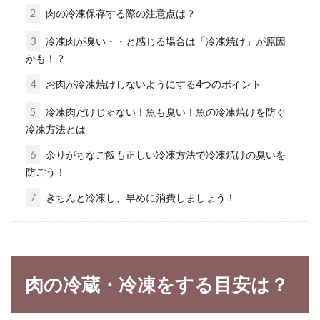
2
肉の冷凍保存する際の注意点は？
3
冷凍肉が臭い・・と感じる場合は「冷凍焼け」が原因
かも！？
簡単に調理ができるパスタの特徴と
種類、ソースとの相性は？
4
お肉が冷凍焼けしないようにする4つのポイント
5
冷凍肉だけじゃない！魚も臭い！魚の冷凍焼けを防ぐ
日本でも馴染みの深いパスタ。手軽に簡単に調
冷凍方法とは
理が出来るので、とても人気の食材ですよね！
6
余りがちなご飯も正しい冷凍方法で冷凍焼けの臭いを
そん...
防ごう！
7
きちんと冷凍し、早めに消費しましょう！
昔風から現代風まで！生活に合う味
噌の詰め替え容器のご紹介
肉の冷蔵・冷凍をする目安は？
味噌は、時間が経つと色が変わってしまいま
す。味噌の色が濃くなることを「褐変」といい
ますが...