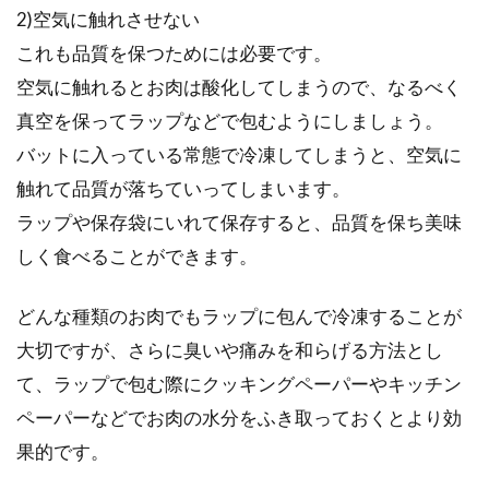
2)空気に触れさせない
これも品質を保つためには必要です。
暑い夏の夕飯・・オススメのおかず
空気に触れるとお肉は酸化してしまうので、なるべく
はお酢でさっぱり系に！
真空を保ってラップなどで包むようにしましょう。
バットに入っている常態で冷凍してしまうと、空気に
夏は暑くて何をするのも億劫になりがちですよ
触れて品質が落ちていってしまいます。
ね。夏の食事は夏バテ防止のためにも特に重要
ラップや保存袋にいれて保存すると、品質を保ち美味
です。...
しく食べることができます。
どんな種類のお肉でもラップに包んで冷凍することが
カレーを作る！玉ねぎをすりおろし
大切ですが、さらに臭いや痛みを和らげる方法とし
することでメリットが沢山
て、ラップで包む際にクッキングペーパーやキッチン
ペーパーなどでお肉の水分をふき取っておくとより効
初めて作った料理が、カレーという方は多いの
ではないでしょうか。カレーは、簡単に作れ
果的です。
て、子ども...