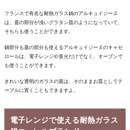
フランスで有名な耐熱ガラス鍋のアルキュイジーヌ
は、蓋の部分が浅いグラタン皿のようになっていて、
出汁の保存期限はどのくらい！？出
そちらも使うことができます。
汁を使った美味しいレシピ
鍋部分も蓋の部分も使えるアルキュイジーヌのキャセ
料理の基本は出汁にあり！とよく聞きますよ
ロールは、電子レンジや直火だけでなく、オーブンで
ね。出汁は美味しいだけでなく、体に良い栄養
もあり、日...
も使うことができます。
きれいな透明のガラスの蓋は、そのままお皿としてテ
鮭の切り身の焼き時間は調理方法や
ーブルに置くこともできますよ。
調理器具によって変えよう
鮭の切り身は朝ごはんや、おにぎりの具材の定
電子レンジで使える耐熱ガラス
番ですね。シンプルに塩だけで食べても美味し
いですし...