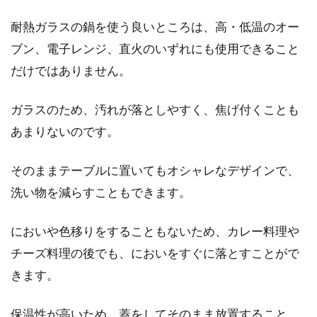
耐熱ガラスの鍋を使う良いところは、高・低温のオー
ブン、電子レンジ、直火のいずれにも使用できること
美味しい鍋スープの作り方は？みそ
だけではありません。
ベースはレシピが豊富！
ガラスのため、汚れが落としやすく、焦げ付くことも
みそ入りの鍋はポカポカと温まりますよね。み
あまりないのです。
そを入れることでコクも旨味も出ますし、何と
いっても健康...
そのままテーブルに置いてもオシャレなデザインで、
洗い物を減らすこともできます。
においや色移りをすることもないため、カレー料理や
チーズ料理の後でも、においをすぐに落とすことがで
きます。
保温性が高いため、蓋をしてそのまま放置すること