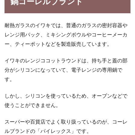
鍋コーレルブランド
耐熱ガラスのイワキでは、普通のガラスの密封容器や
上白糖とグラニュー糖の違いは？代
レンジ用パック、ミキシングボウルやコーヒーメーカ
用はできるの？
ー、ティーポットなどを製造販売しています。
普段の料理やお菓子作り、コーヒーや紅茶など
の飲みものなどに欠かせない甘味料は砂糖では
イワキのレンジココットラウンドは、持ち手と蓋の部
ないでしょう...
分がシリコンになっていて、電子レンジの専用鍋で
す。
美味しいおでんの作り方！生卵・完
しかし、シリコンを使っているため、オーブンなどで
熟・半熟で栄養は違うの？
使うことができません。
だんだん寒くなってくると無性に食べたくなる
スーパーや百貨店でよく取り扱っているのが、コーレ
のが「おでん」ではないでしょうか？あったか
ルブランドの「パイレックス」です。
いおでんを...