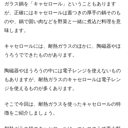
ガラス鍋を「キャセロール」ということもあります
が、正確にはキャセロールは蓋つきの厚手の鍋そのも
のや、鍋で固い肉などを野菜と一緒に煮込だ料理を意
さわらの味噌焼きのおいしい焼き
味します。
方！焦がさないポイントは？
キャセロールには、耐熱ガラスのほかに、陶磁器やほ
春が来たら、さわらを食べたくなる季節です
うろうでできたものがあります。
ね。さわらといえば、西京焼きが有名です。外
食では...
陶磁器やほうろうの中には電子レンジを使えないもの
もありますが、耐熱ガラスのキャセロールは電子レン
ジを使えるものが多くあります。
お弁当作りが続けられる方法？！冷
凍保存は容器に詰めるだけ
そこで今回は、耐熱ガラスを使ったキャセロールの特
徴をご紹介しましょう。
お弁当作りを始めたものの、続かなくて三日坊
主で終了したという人は多いでしょう。なぜ、
お弁当作...