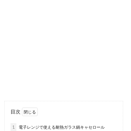
理」と「料理...
100均タッパーは運動会のお弁当箱
に使える？レシピも紹介
お子さんの運動会が近づくにつれて、準備が大
変で憂鬱になる方も多いのではないでしょう
か。お弁当...
焼きおにぎりのレシピ紹介！相性が
いいのはやっぱり味噌？！
目次
おにぎりはお弁当にも、忙しい日の昼食や夜食
などにも、ご飯と塩さえあれば簡単に美味しく
1
電子レンジで使える耐熱ガラス鍋キャセロール