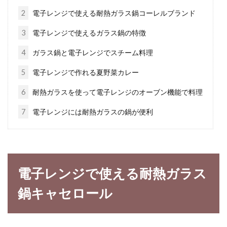
できます。...
2
電子レンジで使える耐熱ガラス鍋コーレルブランド
3
電子レンジで使えるガラス鍋の特徴
カレーのルーに隠し味を組み合わせ
4
ガラス鍋と電子レンジでスチーム料理
て絶品カレーをつくろう！
5
電子レンジで作れる夏野菜カレー
カレーは季節を問わずに食べたくなりますよ
6
耐熱ガラスを使って電子レンジのオーブン機能で料理
ね！年齢問わず、皆が大好きなカレーは、気軽
7
電子レンジには耐熱ガラスの鍋が便利
に作れるのがい...
カレーを作る！玉ねぎをすりおろし
電子レンジで使える耐熱ガラス
することでメリットが沢山
鍋キャセロール
初めて作った料理が、カレーという方は多いの
ではないでしょうか。カレーは、簡単に作れ
て、子ども...