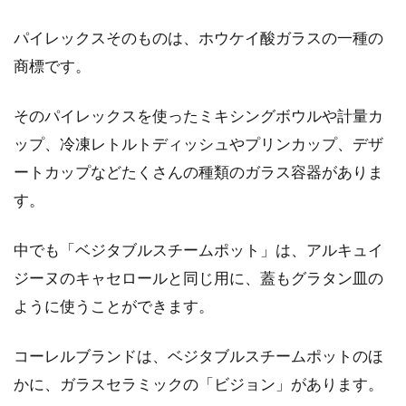
パイレックスそのものは、ホウケイ酸ガラスの一種の
商標です。
豆板醤・コチュジャンは代用でき
る？甜麺醤も代用できるの？
そのパイレックスを使ったミキシングボウルや計量カ
ップ、冷凍レトルトディッシュやプリンカップ、デザ
豆板醤・コチュジャン・甜麺醤（テンメンジャ
ートカップなどたくさんの種類のガラス容器がありま
ン）は、中華料理には欠かすことのできない調
味料ですよね！...
す。
中でも「ベジタブルスチームポット」は、アルキュイ
豆腐を電子レンジでチンするだけ！
ジーヌのキャセロールと同じ用に、蓋もグラタン皿の
スピーディな水切りの仕方
ように使うことができます。
豆腐の下ごしらえに欠かせない水切り。面倒な
コーレルブランドは、ベジタブルスチームポットのほ
うえ時間がかかりますよね。ところが電子レン
かに、ガラスセラミックの「ビジョン」があります。
ジを...