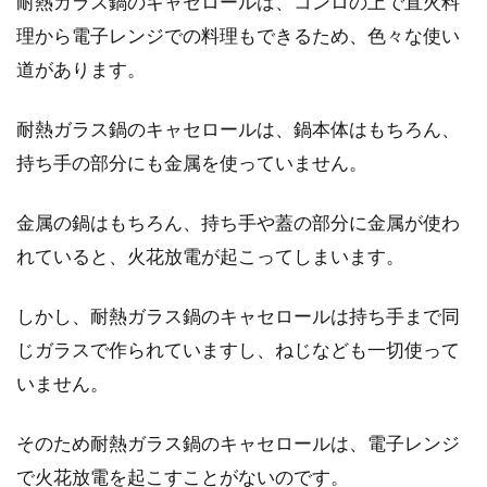
耐熱ガラス鍋のキャセロールは、コンロの上で直火料
理から電子レンジでの料理もできるため、色々な使い
道があります。
お菓子作りでメレンゲに失敗してし
耐熱ガラス鍋のキャセロールは、鍋本体はもちろん、
まう6つの理由と活用法
持ち手の部分にも金属を使っていません。
ケーキやお菓子のレシピを見ると、メレンゲと
いう言葉がよく出てきます。お菓子作りの最初
金属の鍋はもちろん、持ち手や蓋の部分に金属が使わ
の難関は...
れていると、火花放電が起こってしまいます。
しかし、耐熱ガラス鍋のキャセロールは持ち手まで同
焼き芋を電子レンジで作りたい！ど
じガラスで作られていますし、ねじなども一切使って
んな器を使えばいいの？
いません。
秋も深まってくると、窓の外から「やきいも
そのため耐熱ガラス鍋のキャセロールは、電子レンジ
～」という声がしてきますよね。老若男女問わ
で火花放電を起こすことがないのです。
ず、焼き芋は...