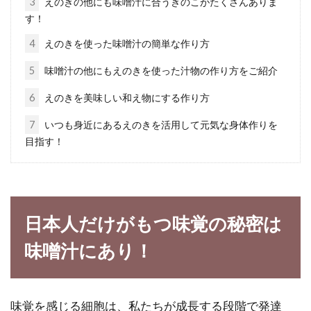
3
えのきの他にも味噌汁に合うきのこがたくさんありま
す！
精製塩と食塩って一緒なの？その違
いと注意点とは！？
4
えのきを使った味噌汁の簡単な作り方
5
味噌汁の他にもえのきを使った汁物の作り方をご紹介
減塩に注意している方は多いですね。しかし、
体に塩は不可欠であることをご存知でしたか？
6
えのきを美味しい和え物にする作り方
健康...
7
いつも身近にあるえのきを活用して元気な身体作りを
目指す！
電子レンジで焼き魚が作れる？シリ
コン容器がとっても便利！
日本人だけがもつ味覚の秘密は
様々な料理に役立ってくれる電子レンジです
味噌汁にあり！
が、なんとなく「蒸す」「茹でる」という調理
に偏ってしまい...
味覚を感じる細胞は、私たちが成長する段階で発達