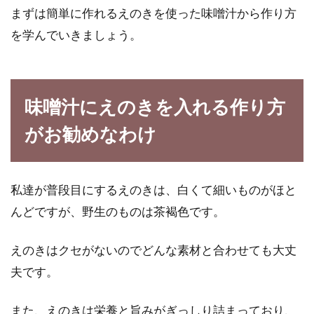
まずは簡単に作れるえのきを使った味噌汁から作り方
目指せお店の味！スポンジケーキを
を学んでいきましょう。
しっとりさせる方法とは？
ケーキの基本中の基本”スポンジケーキ”。手作
りする人の中には膨らまない、パサつくなど悩
味噌汁にえのきを入れる作り方
んでいる...
がお勧めなわけ
海外で買うみりんは高い！代用する
私達が普段目にするえのきは、白くて細いものがほと
なら白ワインがオススメ！
んどですが、野生のものは茶褐色です。
ここ日本を離れて、海外で生活をしている人は
えのきはクセがないのでどんな素材と合わせても大丈
沢山います。長く日本を離れていると、慣れ親
しんだ和...
夫です。
また、えのきは栄養と旨みがぎっしり詰まっており、