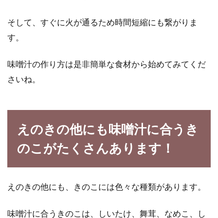
味噌を鍋の隠し味に！どんな鍋もま
そして、すぐに火が通るため時間短縮にも繋がりま
ろやかになるって本当！？
す。
最近は色々な味の鍋が流行っていますよね。ト
マト鍋や豆乳鍋などはすっかり定着した感じが
味噌汁の作り方は是非簡単な食材から始めてみてくだ
あります...
さいね。
ジャガイモをマッシュしたコロッケ
えのきの他にも味噌汁に合うき
は冷凍保存に向いている？
のこがたくさんあります！
1年を通して安定した収穫のできるジャガイモ
は、大幅な価格の変化もないことから、ご家庭
の食卓に並ぶこ...
えのきの他にも、きのこには色々な種類があります。
味噌汁に合うきのこは、しいたけ、舞茸、なめこ、し