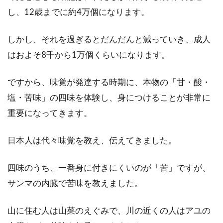
し、12歳までに約4万個になります。
お米を上手に計る！計量カップの違
いと一合の量を知ろう
しかし、それを過ぎるとだんだんと減っていき、成人
はおよそ8千から1万個くらいになります。
ご飯を炊くにはお米の量を計ります。計量カッ
プで一合、二合…と計って洗って研いで炊く、
というの...
ですから、味覚が発達する時期に、本物の「甘・酸・
塩・苦味」の四味を体験し、身につけることが非常に
重要になってきます。
生クリームとバターを使わなくても
日本人は代々味覚を教え、伝えてきました。
美味しいお菓子は作れる
四味のうち、一番身に付きにくいのが「苦」ですが、
生クリームやバターはお菓子、特に洋菓子では
基本的に使われている材料というイメージが強
サンマの内臓で苦味を教えました。
いかと思います...
山に住む人は山菜のえぐみで、川の近くの人はアユの