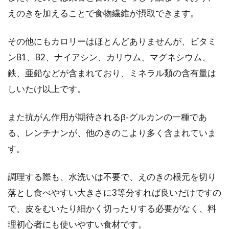
家庭で作るカレー。間違いなく美味
えのきを加えることで食物繊維が摂取できます。
しい材料の最適な量とは？
その他にもカロリーはほとんどありませんが、ビタミ
カレーを作る時の材料の量はどのくらいです
ンB1、B2、ナイアシン、カリウム、マグネシウム、
か？家庭により、具だくさんのカレーや、好き
鉄、亜鉛などが含まれており、ミネラル類の含有量は
嫌いにより特定...
しいたけ以上です。
また抗がん作用が期待されるβ‐グルカンの一種であ
電子レンジでもご飯からおいしいお
る、レンチナンが、他のきのこより多く含まれていま
かゆを作れる方法をご紹介
す。
最近では、離乳食やダイエット用に、おかゆを
調理する際も、水洗いは不要で、えのきの根元を切り
電子レンジで作る人が増えています。おかゆと
落とし食べやすい大きさに3等分すれば良いだけですの
いえば、...
で、皮をむいたり細かく切ったりする必要がなく、料
理初心者にも使いやすい食材です。