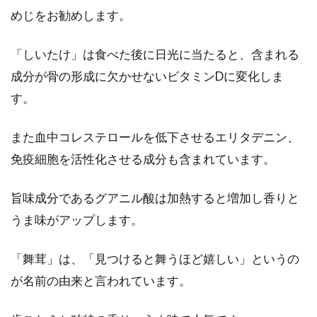
味噌汁を5人分作るのは簡単！基本
めじをお勧めします。
のレシピを覚えて作ろう！
「しいたけ」は食べた後に日光に当たると、含まれる
皆さんは、味噌汁は好きですか？忙しい現代で
成分が骨の形成に欠かせないビタミンDに変化しま
は、「毎日味噌汁を作って食べている」という
す。
人は少な...
また血中コレステロールを低下させるエリタデニン、
免疫細胞を活性化させる成分も含まれています。
白米と玄米の研ぎ方！すすぎの回数
や研ぐ回数はどのくらい？
旨味成分であるグアニル酸は加熱すると増加し香りと
うま味がアップします。
ご飯を美味しく召し上がっていますか？研ぎ方
に気をつければ、いつもの白米や玄米が、もっ
「舞茸」は、「見つけると舞うほど嬉しい」というの
と美味しくな...
が名前の由来と言われています。