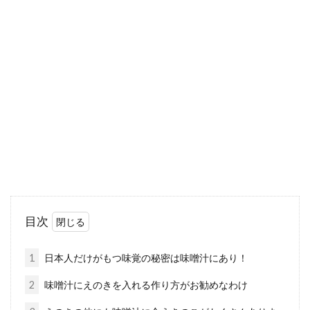
フライパンひとつでできちゃう！人
気で簡単なお料理レシピ
料理をすると、必ず出るのが洗い物です。料理
をするのはいいけれど、片付けをするのが面倒
と思って...
初心者にはわからない！レシピにあ
る水1カップって何ml？
目次
1人暮らしや単身赴任、リタイアをきっかけに
初めて料理に挑戦するというかたにとって、レ
1
日本人だけがもつ味覚の秘密は味噌汁にあり！
シピに出てく...
2
味噌汁にえのきを入れる作り方がお勧めなわけ