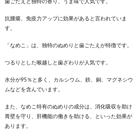
歯ごたえと独特の香り、うま味で人気です。
バター・マーガリンでお菓子を作る
ときの混ぜるポイントは？
抗腫瘍、免疫力アップに効果があると言われていま
す。
最近はバター不足なため、値段も高くなってお
り、数量制限してるお店もあります。その点、
「なめこ」は、独特のぬめりと歯ごたえが特徴です。
マーガリ...
つるりとした喉越しと歯ざわりが人気です。
水分が95％と多く、カルシウム、鉄、銅、マグネシウ
ムなどを含んでいます。
また、なめこ特有のぬめりの成分は、消化吸収を助け
胃壁を守り、肝機能の働きを助ける、といった効果が
あります。