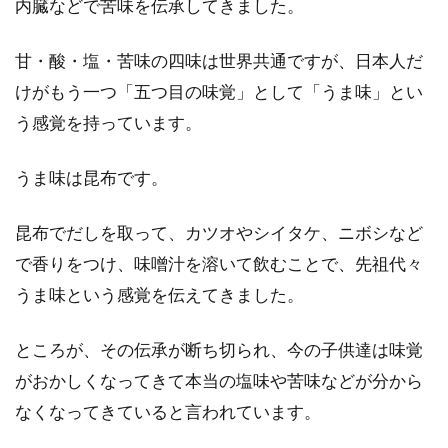
内臓などで苦味を伝承してきました。
味噌だって手作りできる！気になる
量と容器の大きさは？
甘・酸・塩・苦味の四味は世界共通ですが、日本人だ
けがもう一つ「五つ目の味覚」として「うま味」とい
手作りした味噌は市販のものと違い、とても美
う感覚を持っています。
味しいものです。最近では味噌作りキットなど
もあり、...
うま味は昆布です。
昆布でだしを取って、カツオやシイタケ、ニボシなど
ホームベーカリーで食パンを焼くに
で香りをつけ、味噌汁を溶いて飲むことで、先祖代々
は？たっぷりバター風味
うま味という感覚を伝えてきました。
ふつうの食パンはもう飽きました！？どうせ作
ところが、その伝承が断ち切られ、今の子供達は味覚
るならブリオッシュやホテル食パンのようなバ
がおかしくなってきて本当の塩味や苦味などが分から
ター風味た...
なくなってきていると言われています。