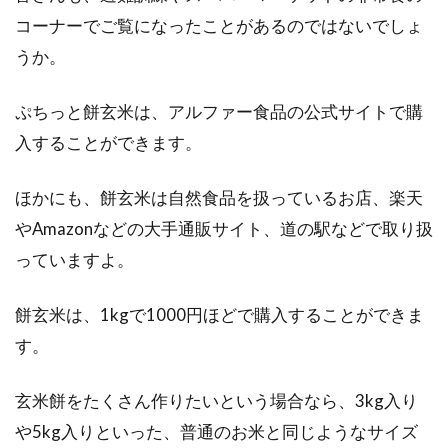
コーナーでご覧になったことがあるのではないでしょ
うか。
食物繊維たっぷりの押し麦。おいし
ぷちっと餅玄米は、アルファー食品の公式サイトで購
い炊き方と水加減は？
入することができます。
最近では、おしゃれなカフェでも雑穀米や、麦
ほかにも、餅玄米は自然食品を扱っているお店、楽天
ご飯が出てくるようになりました。麦ご飯と言
えば、「...
やAmazonなどの大手通販サイト、道の駅などで取り扱
っていますよ。
「玄米は身体にいいのか悪いの
餅玄米は、1kgで1000円ほどで購入することができま
か？」本当のところを知りたい
す。
玄米は栄養があって、身体にいいと言われてい
玄米餅をたくさん作りたいという場合なら、3kg入り
る半面、身体に悪い成分も含まれていると聞き
や5kg入りといった、普通のお米と同じようなサイズ
ます。...