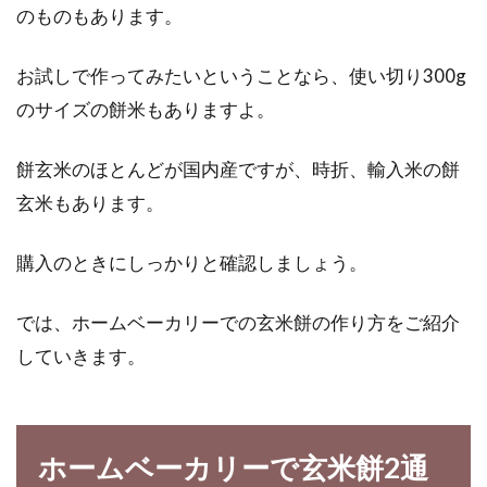
のものもあります。
お試しで作ってみたいということなら、使い切り300g
人気の有機味噌は種類いろいろ！ど
のサイズの餅米もありますよ。
れがおすすめなの？
餅玄米のほとんどが国内産ですが、時折、輸入米の餅
有機味噌の人気が高まっています。それに伴っ
玄米もあります。
てインターネットショップなどでも、有機味噌
の取り扱...
購入のときにしっかりと確認しましょう。
では、ホームベーカリーでの玄米餅の作り方をご紹介
全粒粉でパンを作ってみよう！気に
していきます。
なる味や栄養について！
パン屋さんの前を通ると、焼きたてのパンの良
い香りがしてきますよね。その香りにつられて
ホームベーカリーで玄米餅2通
パン屋さ...