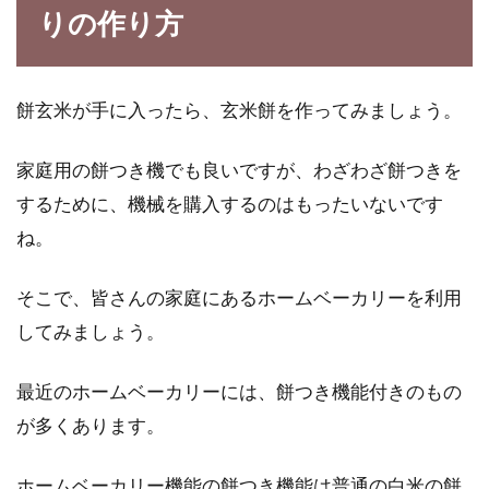
りの作り方
お米とパンに含まれる栄養とは？栄
餅玄米が手に入ったら、玄米餅を作ってみましょう。
養アップする方法について
家庭用の餅つき機でも良いですが、わざわざ餅つきを
朝食は、お米かパンが多いと思いますが、皆さ
するために、機械を購入するのはもったいないです
んはどちら派ですか？ところでお米とパンには
ね。
それぞれ...
そこで、皆さんの家庭にあるホームベーカリーを利用
してみましょう。
沖縄定番の油味噌！ごはんやおにぎ
りの具におすすめの常備菜
最近のホームベーカリーには、餅つき機能付きのもの
が多くあります。
一般的に味噌というと味噌汁や料理の味付けに
使用する調味料のイメージですが、沖縄には
「油味噌」とい...
ホームベーカリー機能の餅つき機能は普通の白米の餅