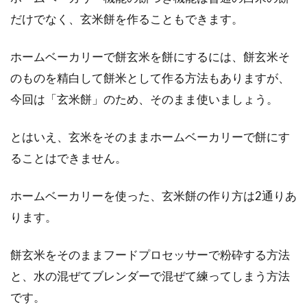
だけでなく、玄米餅を作ることもできます。
ホームベーカリーで餅玄米を餅にするには、餅玄米そ
コイン精米機の使い方！無洗米の特
のものを精白して餅米として作る方法もありますが、
徴とお米の保存方法も紹介
今回は「玄米餅」のため、そのまま使いましょう。
皆さんは、「コイン精米機」を使ったことはあ
りますか？見かけることはあっても、使う機会
とはいえ、玄米をそのままホームベーカリーで餅にす
はあまりな...
ることはできません。
ホームベーカリーを使った、玄米餅の作り方は2通りあ
米麹の甘酒はスーパーで買える！手
ります。
軽な手作り甘酒もご紹介！
餅玄米をそのままフードプロセッサーで粉砕する方法
アミノ酸を豊富に含み、健康に良い飲み物とし
と、水の混ぜてブレンダーで混ぜて練ってしまう方法
て、甘酒は近年ブームになっています。甘酒の
です。
中でも特...