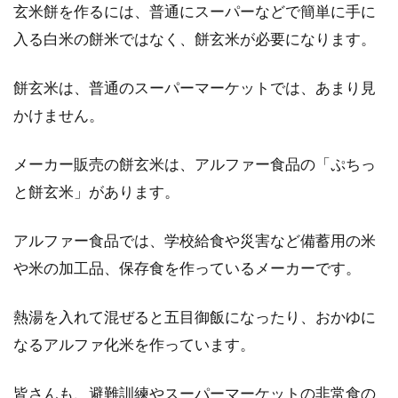
玄米餅を作るには、普通にスーパーなどで簡単に手に
入る白米の餅米ではなく、餅玄米が必要になります。
電子レンジでサクッと調理しよう！
餅玄米は、普通のスーパーマーケットでは、あまり見
白米を使うレシピ
かけません。
現代で欠かせない家電製品のなかのひとつとし
メーカー販売の餅玄米は、アルファー食品の「ぷちっ
て、電子レンジが挙げられますよね。日本人が
と餅玄米」があります。
誇る白米...
アルファー食品では、学校給食や災害など備蓄用の米
や米の加工品、保存食を作っているメーカーです。
玄米は冷凍保存ができるの？栄養や
味は損なわれない？
熱湯を入れて混ぜると五目御飯になったり、おかゆに
なるアルファ化米を作っています。
玄米は栄養価が高く、健康にとってもいい食材
です。しかしその特有の硬さやえぐみなどか
皆さんも、避難訓練やスーパーマーケットの非常食の
ら、白米と...