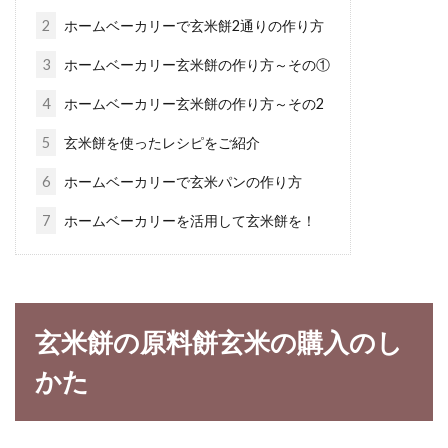
も、塩を入れ...
2
ホームベーカリーで玄米餅2通りの作り方
3
ホームベーカリー玄米餅の作り方～その①
玄米は栄養価が高いからおかずがい
4
ホームベーカリー玄米餅の作り方～その2
らないって本当なの？
5
玄米餅を使ったレシピをご紹介
玄米は栄養価が高く、マクロビオティック界で
6
ホームベーカリーで玄米パンの作り方
は「完全栄養食」と言われています。もし、本
7
ホームベーカリーを活用して玄米餅を！
当に...
玄米を浸水のために冷蔵庫を使う時
玄米餅の原料餅玄米の購入のし
の注意点とポイントとは？
かた
冷蔵庫はとても便利な家電で、玄米の保存にも
浸水のためにも使えます。ですがその場合に、
冷蔵庫の...