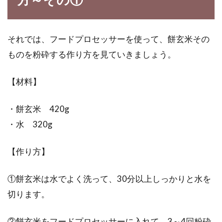
それでは、フードプロセッサーを使って、餅玄米その
海外でも人気の「和食」一食当り大
ものを粉砕する作り方を見ていきましょう。
事なのはカロリーより質
平成25年、日本が誇る食文化「和食」が、ユネ
【材料】
スコ無形文化遺産に登録されました。日本の国
土は縦...
・餅玄米 420g
・水 320g
【作り方】
①餅玄米は水でよく洗って、30分以上しっかりと水を
切ります。
②餅玄米をフードプロセッサーに入れて、3～4回粉砕