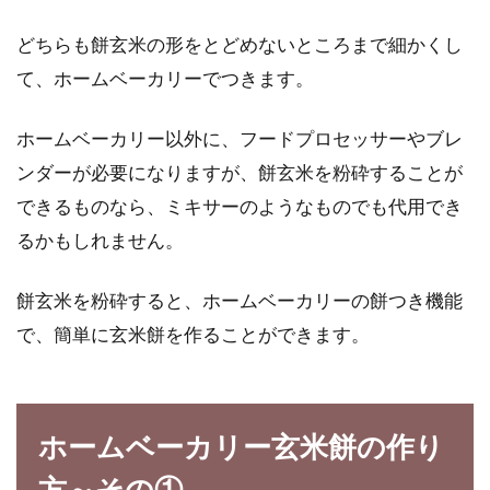
どちらも餅玄米の形をとどめないところまで細かくし
て、ホームベーカリーでつきます。
そうめんやうどんの栄養＆カロリー
は？塩分量の判断の方法！
ホームベーカリー以外に、フードプロセッサーやブレ
ンダーが必要になりますが、餅玄米を粉砕することが
暑い夏場は、食欲が減退しますよね。そんな時
できるものなら、ミキサーのようなものでも代用でき
は、「そうめん」や「うどん」などの麺類が、
作るのも...
るかもしれません。
餅玄米を粉砕すると、ホームベーカリーの餅つき機能
豆腐の栄養・効果とは？豆腐の味噌
で、簡単に玄米餅を作ることができます。
漬けやデザートの作り方！
豆腐は日本の古くからある食材で、現代でも幅
ホームベーカリー玄米餅の作り
広く料理に使用されていますよね。そんな豆腐
の栄養素や...
方～その①