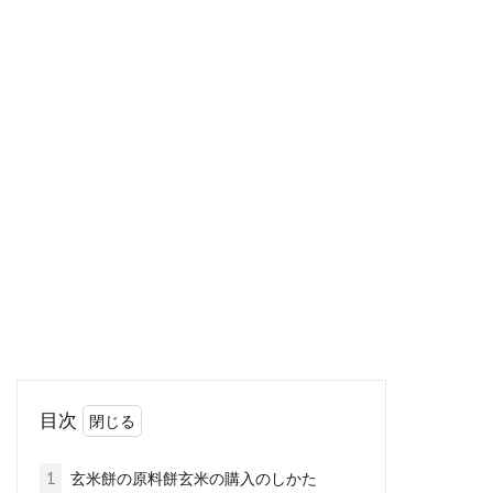
と批判的なこ...
味噌を手作り！大豆選びから大豆を
つぶす道具などをご紹介！
日本食というと、ご飯と味噌汁、お漬物が定番
ですね。この3点があるだけで十分といえるほ
ど、慣れ...
おいしくて体に良い玄米の炊き方で
塩を入れるのはなぜなの？
目次
体に良い玄米ですが、その炊き方は白米に比べ
て少し面倒で、手間暇がかかります。なかで
1
玄米餅の原料餅玄米の購入のしかた