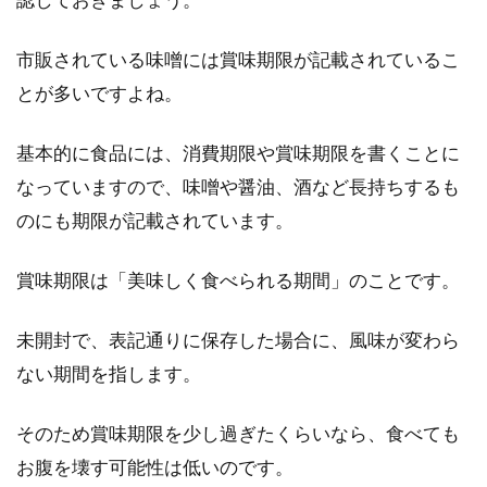
八丁味噌は見た目が濃いのに、味が塩辛くなく
市販されている味噌には賞味期限が記載されているこ
コクがあります。この話がメディアで取り上げ
られてか...
とが多いですよね。
基本的に食品には、消費期限や賞味期限を書くことに
なっていますので、味噌や醤油、酒など長持ちするも
沖縄定番の油味噌！ごはんやおにぎ
のにも期限が記載されています。
りの具におすすめの常備菜
賞味期限は「美味しく食べられる期間」のことです。
一般的に味噌というと味噌汁や料理の味付けに
使用する調味料のイメージですが、沖縄には
「油味噌」とい...
未開封で、表記通りに保存した場合に、風味が変わら
ない期間を指します。
初夏が旬！青唐辛子を使った味噌の
そのため賞味期限を少し過ぎたくらいなら、食べても
簡単な作り方と保存方法
お腹を壊す可能性は低いのです。