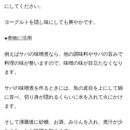
にしてください。
体に良い玄米ですが、その炊き方は白米に比べ
て少し面倒で、手間暇がかかります。なかで
も、塩を入れ...
ヨーグルトを隠し味にしても爽やかです。
●煮物に活用
例えばサバの味噌煮なら、他の調味料やサバの旨みで
料理の味が整いますので、味噌の味が目立たなくなり
ます。
サバの味噌煮を作るときには、魚の皮目を上にして鍋
に並べ、切り身が隠れるくらいに水を入れて火にかけ
ます。
そして沸騰後に砂糖、お酒、みりんを入れ、煮汁が少