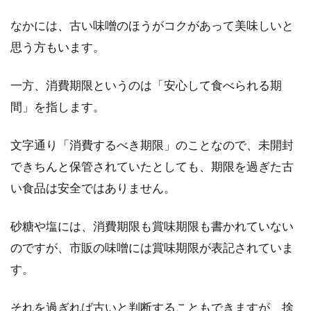
梅雨の時期がはじまり、雨がしとしとと降り続
なかには、古い味噌のほうがコクがあって美味しいと
けるような季節ですが、そんな時季に旬な食材
思う方もいます。
があります。...
一方、消費期限というのは「安心して食べられる期
間」を指します。
大豆の煮物の水煮を作ろう！甘いと
更に美味しさがアップ！？
文字通り「消費するべき期限」のことなので、未開封
できちんと保管されていたとしても、期限を過ぎた古
小さくて丸くて茶色い大豆。皆さんもよくご存
い食品は安全ではありません。
知だと思いますが、大豆には健康増進効果が期
待できる...
砂糖や塩には、消費期限も賞味期限も書かれていない
のですが、市販の味噌には賞味期限が表記されていま
す。
玄米のお粥の栄養と、体にもたらす
優れたその効果を知りたい
それを過ぎれば古いと判断することもできますが、捨