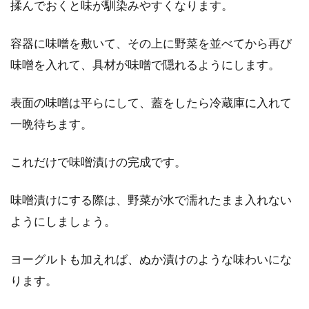
揉んでおくと味が馴染みやすくなります。
トーストしたり、サンドイッチにして食べてい
る方が多い食パン。白くて柔らかい食パンは、
容器に味噌を敷いて、その上に野菜を並べてから再び
かつては豊か...
味噌を入れて、具材が味噌で隠れるようにします。
表面の味噌は平らにして、蓋をしたら冷蔵庫に入れて
即席のインスタント味噌汁は健康や
一晩待ちます。
栄養面はどうなの？
これだけで味噌漬けの完成です。
一般的に、味噌などの発酵食品は身体にいいと
されていますね。味噌汁といえば、お湯を注ぐ
味噌漬けにする際は、野菜が水で濡れたまま入れない
だけで簡単...
ようにしましょう。
ヨーグルトも加えれば、ぬか漬けのような味わいにな
一歳半の食事の適量ってどのくらい
ります。
なの！？パンの栄養とは？