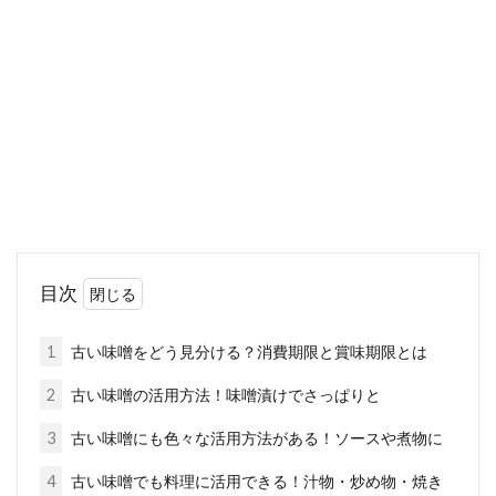
みなさんは、玄米を食事で摂り入れています
か？健康にために、これから玄米生活をスター
トしたい人...
納豆や豆腐の豊富な栄養について！
毎日食べると体に影響は？
納豆や豆腐などの大豆製品は、健康や美容に良
目次
いと言われていますよね。どちらも毎日の食事
に取り入...
1
古い味噌をどう見分ける？消費期限と賞味期限とは
2
古い味噌の活用方法！味噌漬けでさっぱりと
3
古い味噌にも色々な活用方法がある！ソースや煮物に
玄米甘酒は体に良くおいしい！作り
方は？鍋でも作れる？
4
古い味噌でも料理に活用できる！汁物・炒め物・焼き