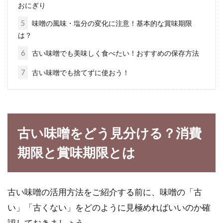
おにぎり
甘酒には2種類あります。酒粕から作った甘酒
5
味噌の風味・塩分の変化に注意！基本的な賞味期限
と米こうじから作った甘酒です。米こうじから
は？
作っ...
6
古い味噌でも美味しく食べたい！おすすめの保存方法
7
古い味噌でも捨てずに使おう！
バケツ稲の栽培をしてみよう！土を
混ぜる割合と稲作りの流れ
お米は、私達日本人にとって、非常に身近なも
古い味噌をどう見分ける？消費
のですよね。ほぼ毎日、口にするお米ですが、
期限と賞味期限とは
どの...
古い味噌の活用方法をご紹介する前に、味噌の「古
味噌鍋のレシピで八丁味噌を利用し
い」「古くない」をどのように見極めればいいのか確
てみたらこんなに便利
認しておきましょう。