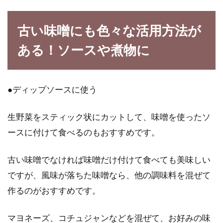
一歳を過ぎると、徐々におっぱいやミルクから
幼児食に移行する時期です。食べられるもの
古い味噌にも色々な活用方法が
も、増えてきま...
ある！ソースや煮物に
基本の味噌汁の作り方！味わい深い
●ディップソースに使う
「昆布だし」を簡単に作る
生野菜をスティック状にカットして、味噌を使ったソ
味噌汁にはだしが必要不可欠ですが、普段どの
ースに付けて食べるのもおすすめです。
ようなだしで味噌汁を作っていますか。手軽
な...
古い味噌でなければ味噌だけ付けて食べても美味しい
ですが、風味が落ちた味噌なら、他の調味料を混ぜて
作るのがおすすめです。
おいしくて体に良い玄米の炊き方で
塩を入れるのはなぜなの？
マヨネーズ、コチュジャンなどを混ぜて、お好みの味