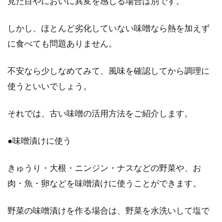
見た目やにおいに異変を感じる場合は別です。
お米の賞味期限は、保存方法や環境によって、
大きく変わってきます。保存方法をしっかりし
しかし、ほとんど劣化していない味噌なら熱を加えず
ていれば...
に食べても問題ありません。
不安なら少しなめてみて、風味を確認してから調理に
人気の有機味噌は種類いろいろ！ど
使うといいでしょう。
れがおすすめなの？
それでは、古い味噌の活用方法をご紹介します。
有機味噌の人気が高まっています。それに伴っ
てインターネットショップなどでも、有機味噌
●味噌漬けに使う
の取り扱...
きゅうり・大根・ニンジン・ナスなどの野菜や、お
肉・魚・卵などを味噌漬けに使うことができます。
食パンを作る！塗っても美味しい蜂
蜜を使ったレシピも紹介
野菜の味噌漬けを作る場合は、野菜を水洗いして塩で