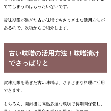
ててしまうのはもったいないです。
栄養がたっぷり詰まっていると言われている玄
米は、健康を第一に考える方にとって大きな味
方の食品です。...
賞味期限が過ぎた古い味噌でもさまざまな活用方法が
あるので、次項からご紹介します。
米麹の甘酒はスーパーで買える！手
軽な手作り甘酒もご紹介！
古い味噌の活用方法！味噌漬け
でさっぱりと
アミノ酸を豊富に含み、健康に良い飲み物とし
て、甘酒は近年ブームになっています。甘酒の
中でも特...
賞味期限を過ぎた古い味噌は、さまざまな料理に活用
できます。
お米は保存方法と環境によっては賞
もちろん、開封後に高温多湿な環境で長期間保管し、
味期限が半年以上になる