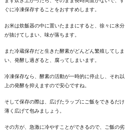
まず炊き上がったら、そのまま長時間置かないで、す
ぐに冷凍保存することをおすすめします。
お米を浸水させるならどこでする？
お米は炊飯器の中に置いたままにすると、徐々に水分
冷蔵庫を使うのがお勧め！
が抜けてしまい、味が落ちます。
日本人には欠かせない主食であるお米。そのお
また冷蔵保存だと生きた酵素がどんどん繁殖してしま
米を美味しく食べ続けたいものですね。では、
い、発酵し過ぎると、腐ってしまいます。
美味...
冷凍保存なら、酵素の活動が一時的に停止し、それ以
上の発酵を抑えますので安心ですね。
そして保存の際は、広げたラップにご飯をできるだけ
薄く広げて包みましょう。
その方が、急激に冷やすことができるので、ご飯の劣