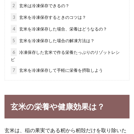
2
玄米は冷凍保存できるの？
3
玄米を冷凍保存するときのコツは？
豆腐の栄養・効果とは？豆腐の味噌
4
玄米を冷凍保存した場合、栄養はどうなるの？
漬けやデザートの作り方！
5
玄米を冷凍保存した場合の解凍方法は？
豆腐は日本の古くからある食材で、現代でも幅
6
冷凍保存した玄米で作る栄養たっぷりのリゾットレシ
広く料理に使用されていますよね。そんな豆腐
ピ
の栄養素や...
7
玄米を冷凍保存して手軽に栄養を摂取しよう
寝かせ玄米を食べるメリットや作り
方！2合炊きで挑戦しよう！
玄米の栄養や健康効果は？
近年、人気がある玄米ご飯ですが、苦手な方も
多いのではないでしょうか。食感やにおいが苦
玄米は、稲の果実である籾から籾殻だけを取り除いた
手・・と...