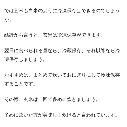
では玄米も白米のように冷凍保存はできるのでしょう
か。
無農薬でお米は作れる？通常のお米
の作り方と比較してみた！
結論から言うと、玄米は冷凍保存ができます。
無農薬で作られた野菜を目にする機会が多くな
翌日に食べられる量なら、冷蔵保存、それ以降なら冷
っています。お米でも、無農薬のものが出てき
凍保存しましょう。
ていますよね...
おすすめは、まとめて炊いておにぎりにして冷凍保存
することです。
うどんのカロリーは？1玉でもうど
んの種類によって違うの？
その際、玄米は一回で多めに炊きましょう。
みなさんは、うどんは好きですか？うどんとい
多めに炊いた方が美味しく炊けると言われています。
っても、色々な種類がありますね。さぬきうど
んに...