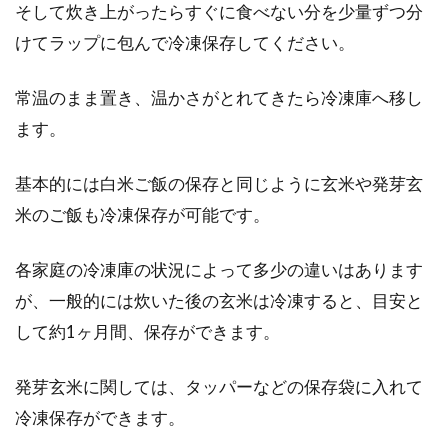
そして炊き上がったらすぐに食べない分を少量ずつ分
けてラップに包んで冷凍保存してください。
硬い玄米に小豆を加えて土鍋で炊く
常温のまま置き、温かさがとれてきたら冷凍庫へ移し
と、ふっくらつやつやに！
ます。
体に良い栄養がたくさん含まれているといわれ
基本的には白米ご飯の保存と同じように玄米や発芽玄
る玄米は、太りにくい主食としてダイエッター
からも注目を...
米のご飯も冷凍保存が可能です。
各家庭の冷凍庫の状況によって多少の違いはあります
ヘルシーな玄米の優れた効果は花粉
が、一般的には炊いた後の玄米は冷凍すると、目安と
症にも効果的なの！？
して約1ヶ月間、保存ができます。
お正月が過ぎ、1年で最も寒い時期も終わろう
発芽玄米に関しては、タッパーなどの保存袋に入れて
とする頃から気になり出すのが花粉症です。辛
冷凍保存ができます。
いく...