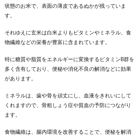
状態のお米で、表面の薄皮であるぬかが残っていま
す。
スープジャーで楽しむ！栄養満点な
それゆえに玄米は白米よりもビタミンやミネラル、食
玄米のあたたかいリゾット
物繊維などの栄養が豊富に含まれています。
健康やダイエットのために、玄米はとても効果
特に糖質や脂質をエネルギーに変換するビタミンB群を
的です。昼食を職場や学校で食べる人ならば、
スープジ...
多く含有しており、便秘や消化不良の解消などに効果
があります。
豆腐の手作りレシピ！豆腐や豆乳、
ミネラルは、歯や骨を頑丈にし、血液をきれいにして
おからを使ったお菓子も！
くれますので、骨粗しょう症や貧血の予防につながり
ます。
皆さんは、豆腐が好きですか？日本人の皆さん
には、小さい時からとても馴染み深い食品だと
食物繊維は、腸内環境を改善することで、便秘を解消
思います...