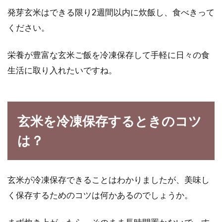
発芽玄米はできる限り2週間以内に炊飯し、食べきって
ください。
玄米をびっくり炊きするとアブシジ
ン酸の毒が危険って本当？
栄養が豊富な玄米ご飯を冷凍保存して手軽に日々の食
生活に取り入れたいですね。
玄米にはびっくり炊きといって、手間のかから
ない便利な炊き方があることをご存知でしょう
か。しかし...
玄米を冷凍保存するときのコツ
は？
納豆や豆腐の豊富な栄養について！
毎日食べると体に影響は？
玄米が冷凍保存できることはわかりましたが、美味し
納豆や豆腐などの大豆製品は、健康や美容に良
く保存するためのコツは何かあるのでしょうか。
いと言われていますよね。どちらも毎日の食事
に取り入...