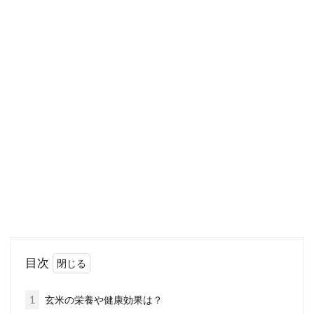
玄米を2人で2合って多い？白米との
カロリーの差などを解説！
2人暮らしをしていると、夜に2合炊飯して、朝
も2人で余ったご飯を食べたりすることありま
せんか？...
毎日食べても飽きない！玄米と雑穀
米の美味しい炊き方は？
目次
玄米や雑穀米は栄養豊富で、ヘルシーだと言わ
れていますが、パサパサした触感や特有のえぐ
1
玄米の栄養や健康効果は？
み、匂いがあ...