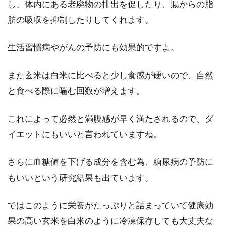
し、体内にある老廃物の排出を促したり、腸からの脂
肪の吸収を抑制したりしてくれます。
味噌煮込みうどんのレシピが知りた
生活習慣病やがんの予防にも効果的ですよ。
い！赤味噌の種類も必見
また玄米は白米に比べると少し食感が硬いので、自然
さっぱりとしたうどんも美味しいですが、こっ
と食べる際に噛む回数が増えます。
てりとした味噌煮込みうどんも食べたくなりま
すよね。...
これによって必然と満腹感が早く満たされるので、ダ
イエットにもいいと言われていますね。
味噌汁をより楽しめるレシピは？具
さらに血糖値を下げる成分を含む為、糖尿病の予防に
材と味付けを工夫しよう！
もいいという研究結果も出ています。
ご飯には味噌汁がつきもので、毎日の献立には
ではこのように栄養がたっぷりと詰まっていて健康効
欠かせない、という方は多いのではないでしょ
果の高い玄米を白米のように冷凍保存しても大丈夫な
うか。...