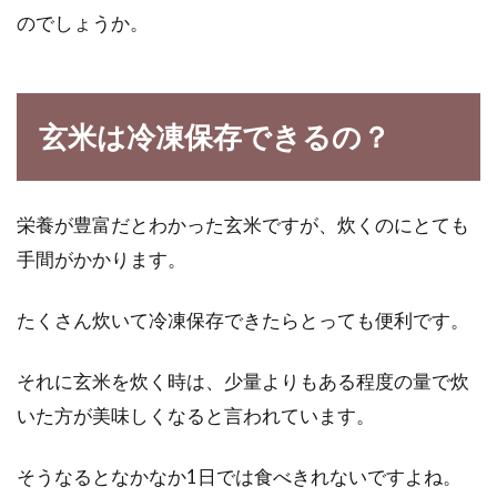
のでしょうか。
お米とパンに含まれる栄養とは？栄
養アップする方法について
玄米は冷凍保存できるの？
朝食は、お米かパンが多いと思いますが、皆さ
んはどちら派ですか？ところでお米とパンには
栄養が豊富だとわかった玄米ですが、炊くのにとても
それぞれ...
手間がかかります。
たくさん炊いて冷凍保存できたらとっても便利です。
玄米は炒る方が良いと聞いた！すぐ
に炊くよりなぜ良いのか？
それに玄米を炊く時は、少量よりもある程度の量で炊
いた方が美味しくなると言われています。
発芽玄米は、そのまま炊くことをしても大丈夫
です。しかし、玄米は、健康に良さそうで、実
そうなるとなかなか1日では食べきれないですよね。
は手間暇...