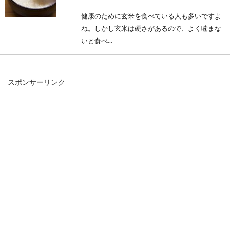
健康のために玄米を食べている人も多いですよ
ね。しかし玄米は硬さがあるので、よく噛まな
いと食べ...
スポンサーリンク
身体に良いといわれる玄米と白米の
栄養価を徹底比較！
近年、健康志向が高まり、玄米も摂る人が増え
てきましたよね。玄米と白米の栄養は何が含ま
れている...
玄米を精米すると栄養量が減る？玄
米のアレコレを学ぼう！