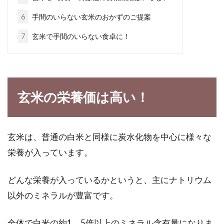
蕎麦が健康に良いことは、よく知られています
6
手間のいらない玄米のおかずのご提案
ね。最近では、美容やダイエットでも蕎麦が注
7
玄米で手間のいらない食卓に！
目されていま...
味噌を手作りしてみよう！保存容器
玄米の栄養価は高い！
「かめ・樽・琺瑯」の特徴
日本の代表的な調味料の1つに味噌がありま
玄米は、普通の白米と同様に炭水化物を中心に様々な
す。味噌は一般的に購入するものというイメー
ジ...
栄養が入っています。
どんな栄養が入っているかというと、主にナトリウム
以外のミネラルが豊富です。
100円ショップで買えるアイテムで
も米麹甘酒が作れる！
全体で白米の約1．5倍以上のミネラル含有量になりま