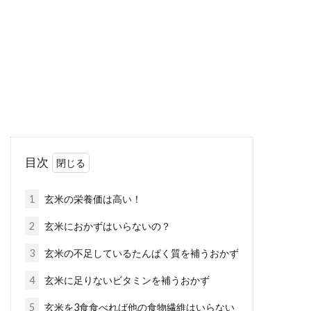
栄養豊富で健康的なことから、いま熱視線を浴
びている玄米。白米に精米すると、栄養の量も
減ってし...
無農薬でお米は作れる？通常のお米
の作り方と比較してみた！
目次
無農薬で作られた野菜を目にする機会が多くな
っています。お米でも、無農薬のものが出てき
1
玄米の栄養価は高い！
ていますよね...
2
玄米におかずはいらないの？
3
玄米の不足しているたんぱく質を補うおかず
蕎麦を食べるときは小麦粉多い・少
4
玄米に足りないビタミンを補うおかず
ないに気を付けよう！
5
玄米を3食食べれば他の食物繊維はいらない