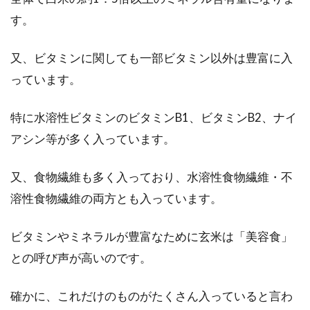
冬になると、温かくて甘い甘酒が飲みたくなり
す。
ます。自家製だったとしたら、さらに美味しく
感じるこ...
又、ビタミンに関しても一部ビタミン以外は豊富に入
っています。
バケツ稲の栽培をしてみよう！土を
特に水溶性ビタミンのビタミンB1、ビタミンB2、ナイ
混ぜる割合と稲作りの流れ
アシン等が多く入っています。
お米は、私達日本人にとって、非常に身近なも
又、食物繊維も多く入っており、水溶性食物繊維・不
のですよね。ほぼ毎日、口にするお米ですが、
溶性食物繊維の両方とも入っています。
どの...
ビタミンやミネラルが豊富なために玄米は「美容食」
との呼び声が高いのです。
小麦粉アレルギーでも食べれる？玄
米100パーセントのパン
確かに、これだけのものがたくさん入っていると言わ