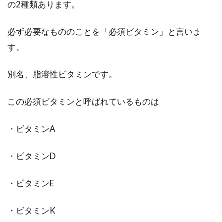
の2種類あります。
毎日欠かさず料理に使われる味噌。日本の食事
にはなくてはならないものです。昔は自家製の
必ず必要なもののことを「必須ビタミン」と言いま
味噌...
す。
別名、脂溶性ビタミンです。
味噌や納豆は優れた発酵食品！菌の
力とその活用方法を解説！
この必須ビタミンと呼ばれているものは
私たち日本人は、優れた発酵食品に恵まれた食
・ビタミンA
生活をしています。その代表的なものとして挙
げられる...
・ビタミンD
・ビタミンE
おいしくて体に良い玄米の炊き方で
塩を入れるのはなぜなの？
・ビタミンK