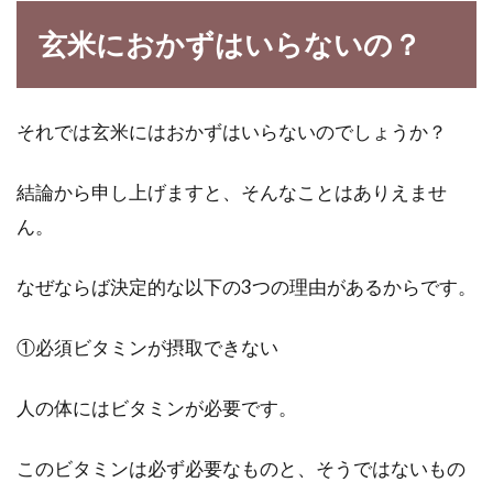
おめでたい日やお祝いごとに食べる赤飯、食卓
玄米におかずはいらないの？
を華やかに彩ってくれますね。美味しくて栄養
価も高い...
それでは玄米にはおかずはいらないのでしょうか？
パサパサが気になる玄米2合のご飯
結論から申し上げますと、そんなことはありえませ
が圧力鍋でもちもちご飯に
ん。
玄米の炊き方も色々ありますが、最近は土鍋や
なぜならば決定的な以下の3つの理由があるからです。
圧力鍋を利用しない方法もたくさん紹介されて
います。...
①必須ビタミンが摂取できない
人の体にはビタミンが必要です。
覚えて安心！味噌に合った保管場所
と保存容器の選び方
このビタミンは必ず必要なものと、そうではないもの