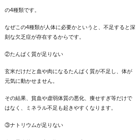
体に良い玄米ですが、その炊き方は白米に比べ
の4種類です。
て少し面倒で、手間暇がかかります。なかで
も、塩を入れ...
なぜこの4種類が人体に必要かというと、不足すると深
刻な欠乏症が存在するからです。
大豆の水煮ってどう保存するの？ま
②たんぱく質が足りない
た使い方のレシピは？
玄米だけだと血や肉になるたんぱく質が不足し、体が
大豆は食物繊維やたんぱく質（大豆は畑の肉で
元気に動かせません。
あるとも言われてますよね）、イソフラボンに
富み、健康食品...
その結果、貧血や虚弱体質の悪化、痩せすぎ等だけで
はなく、ミネラル不足も起きやすくなります。
健康に良い玄米を食べたい！残留農
③ナトリウムが足りない
薬を取り除くための洗い方