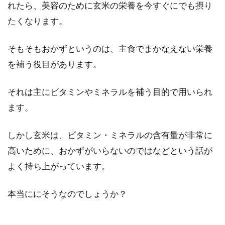
れたら、美容のために玄米の栄養を今すぐにでも摂り
玄米ご飯や玄米パン、玄米の栄養が人気です
たくなります。
ね。人気のわけは、ダイエットに最適、栄養価
が高いという...
そもそもおかずというのは、主食でまかなえない栄養
を補う役目があります。
昔なつかしいポン菓子のカロリーは
それは主にビタミンやミネラルを補う目的で用いられ
玄米で作るとどれくらい？
ます。
スーパーのお菓子コーナーで、ポン菓子を見か
しかし玄米は、ビタミン・ミネラルの含有量が非常に
けることがありませんか？。手軽に食べられる
ポン菓子...
高いために、おかずがいらないのではなどという話が
よく持ち上がっています。
本当ににそうなのでしょうか？
赤飯を炊飯器で手軽に炊いてみよ
う！保温・保存はどうする？