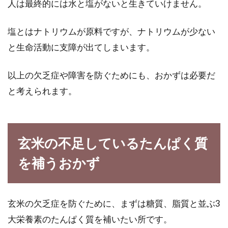
人は最終的には水と塩がないと生きていけません。
玄米は、白米よりもビタミン・ミネラル・食物
繊維が豊富で、人間が必要な栄養素をほとんど
塩とはナトリウムが原料ですが、ナトリウムが少ない
含んでいます...
と生命活動に支障が出てしまいます。
以上の欠乏症や障害を防ぐためにも、おかずは必要だ
豆腐と納豆の意味は逆ではないか？
と考えられます。
という疑問を徹底調査！
健康的な和食といえば、豆腐や納豆を思い浮か
べますね。大豆から作られる、これらの食品は
玄米の不足しているたんぱく質
健康食材...
を補うおかず
お米の種類別！ご飯3合のカロリー
玄米の欠乏症を防ぐために、まずは糖質、脂質と並ぶ3
はどれくらい！？
大栄養素のたんぱく質を補いたい所です。