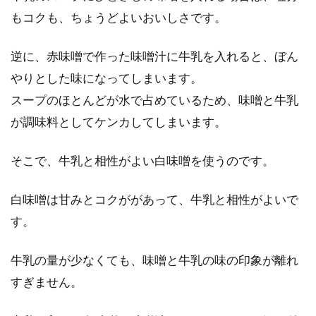
んの種類によって違うの？
もコクも、ちょうどよいおいしさです。
みなさんは、うどんは好きですか？うどんとい
逆に、赤味噌で作った味噌汁に牛乳を入れると、ぼん
っても、色々な種類がありますね。さぬきうど
やりとした味になってしまいます。
んに...
スープのほとんどが水で占めているため、味噌と牛乳
が調味料としてケンカしてしまいます。
そこで、牛乳と相性がよい白味噌を使うのです。
白味噌は甘みとコクががあって、牛乳と相性がよいで
す。
牛乳の量が少なくても、味噌と牛乳の味の印象が離れ
すぎません。