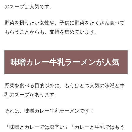
のスープは人気です。
った！なんで失敗したの？
野菜を摂りたい女性や、子供に野菜をたくさん食べて
玄米は、体に良いって良く聞きますよね。炊飯
器のスイッチを押すだけで、健康増進に役立つ
もらうことからも、支持を集めています。
玄米が炊...
味噌カレー牛乳ラーメンが人気
そうめんやうどんの栄養＆カロリー
は？塩分量の判断の方法！
野菜を食べる目的以外に、もうひとつ人気の味噌と牛
暑い夏場は、食欲が減退しますよね。そんな時
乳のスープがあります。
は、「そうめん」や「うどん」などの麺類が、
作るのも...
それは、味噌カレー牛乳ラーメンです！
「味噌とカレーでは塩辛い」「カレーと牛乳ではもう
赤飯を炊飯器で手軽に炊いてみよ