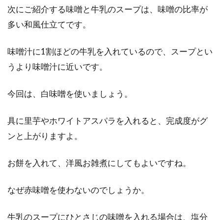
次にご紹介する味噌と牛乳のスープは、味噌の比率が
間と美味しく食べる方法
多い和風仕立てです。
冷蔵庫に入れたご飯は味が落ちて、パサパサと
した食感になります。ですが、毎日ご飯を炊く
味噌汁に1割ほどの牛乳を入れているので、スープとい
のは面倒。...
うより味噌汁に近いです。
今回は、白味噌を使いましょう。
玄米ダイエットで痩せたというブロ
グが人気になっています！
具に里芋やホワイトアスパラを入れると、完成度がグ
ンと上がりますよ。
ダイエットに興味を持つ人たちの間で、玄米が
支持されてきています。主食を玄米に変える、
お餅を入れて、洋風お雑煮にしてもよいですね。
玄米置き...
なぜ赤味噌を使わないのでしょうか。
うどんのカロリーは？1玉でもうど
牛乳のスープにひとさじの味噌を入れる場合は、塩分