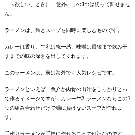
一味欲しい」ときに、意外にこの3つは切って離せませ
う！保温・保存はどうする？
ん。
おめでたい日やお祝いごとに食べる赤飯、食卓
ラーメンは、麺とスープを同時に楽しむものです。
を華やかに彩ってくれますね。美味しくて栄養
価も高い...
カレーは香り、牛乳は統一感、味噌は最後まで飲み干
すまでの味の深さを出してくれます。
無農薬表示は禁止？安心して玄米が
このラーメンは、実は海外でも人気レシピです。
食べたいとき【大阪市編】
ラーメンといえば、魚介か肉骨の出汁をしっかりとっ
食の安全が注目されている現在、本当に安全な
食品はご自身で見つけなければならない時代な
て作るイメージですが、カレー牛乳ラーメンならこの3
のかもしれま...
つの組み合わせだけで麺に負けないスープが作れま
す。
食物繊維たっぷりの押し麦。おいし
手作りラーメンが手軽に作れることで好評なのです。