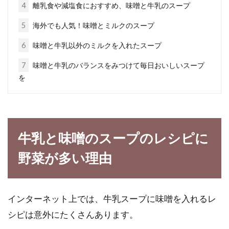
4
離乳食や減塩食におすすめ、味噌と牛乳のスープ
のおすすめ銘柄を選ぼう！
5
海外でも人気！味噌とミルクのスープ
最近、玄米食に対する評価が、見直されてきて
6
味噌と牛乳以外のミルクを入れたスープ
います。玄米が健康に良さそうだということ
7
味噌と牛乳のバランスをみつけて毎日おいしいスープ
は、以前か...
を
豆腐を使ったレシピで1食400キロカ
ロリーを目指す！
牛乳と味噌のスープのレシピに
野菜が多い理由
近頃女性たちの間で、1日のカロリーを1500キ
ロカロリー以内にするダイエット方法が人気で
す。...
インターネット上では、牛乳スープに味噌を入れるレ
シピは意外にたくさんあります。
豆乳と牛乳の栄養素とカロリーは？