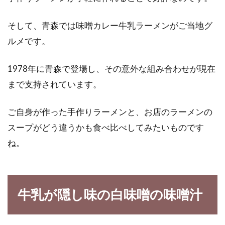
い炊き方と水加減は？
そして、青森では味噌カレー牛乳ラーメンがご当地グ
最近では、おしゃれなカフェでも雑穀米や、麦
ルメです。
ご飯が出てくるようになりました。麦ご飯と言
えば、「...
1978年に青森で登場し、その意外な組み合わせが現在
まで支持されています。
お米の吸水に丸一日かけると、ご飯
ご自身が作った手作りラーメンと、お店のラーメンの
は美味しく炊けるのか？
スープがどう違うかも食べ比べしてみたいものです
ね。
お米を炊く前、あなたはお米に吸水させていま
すか？「吸水させると、ご飯が美味しく炊け
る」と聞いた...
牛乳が隠し味の白味噌の味噌汁
ご飯を冷蔵庫に入れたときの保存期