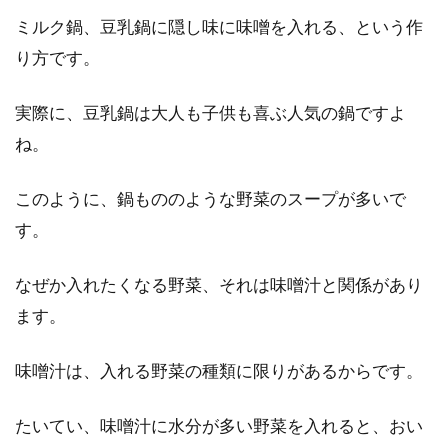
ミルク鍋、豆乳鍋に隠し味に味噌を入れる、という作
カロリー以外の違いとは？
り方です。
豆乳と牛乳の違いを皆さんはご存知ですか？今
回は牛乳と豆乳のそれぞれの栄養素とカロリー
実際に、豆乳鍋は大人も子供も喜ぶ人気の鍋ですよ
について説明...
ね。
このように、鍋もののような野菜のスープが多いで
おくら・めかぶ・納豆などネバネバ
す。
食材が身体に良い理由とは
なぜか入れたくなる野菜、それは味噌汁と関係があり
おくら・めかぶ・納豆など、ネバネバ食材は食
ます。
欲が無いときなどに重宝する欠かせない食材で
す。ネバ...
味噌汁は、入れる野菜の種類に限りがあるからです。
たいてい、味噌汁に水分が多い野菜を入れると、おい
お米の浸水は一晩置いても問題な