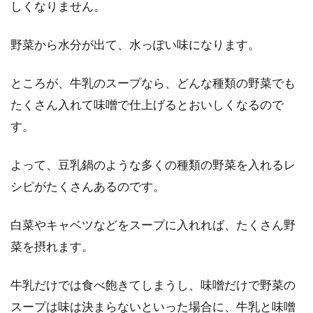
しくなりません。
し？美味しい炊き方とは
野菜から水分が出て、水っぽい味になります。
お米はちょっとのひと手間で美味しくなる食材
です。主食ですから、食べるなら美味しく食べ
ところが、牛乳のスープなら、どんな種類の野菜でも
たいです...
たくさん入れて味噌で仕上げるとおいしくなるので
す。
醤油が香るおこわ 蒸し器と炊飯器
よって、豆乳鍋のような多くの種類の野菜を入れるレ
で作るレシピをご紹介
シピがたくさんあるのです。
最近では、コンビニなどにもおこわのおにぎり
白菜やキャベツなどをスープに入れれば、たくさん野
が売られていたりと、とても手軽におこわが食
べられるよう...
菜を摂れます。
牛乳だけでは食べ飽きてしまうし、味噌だけで野菜の
スープは味は決まらないといった場合に、牛乳と味噌
玄米を炊飯器で炊いたら失敗しちゃ