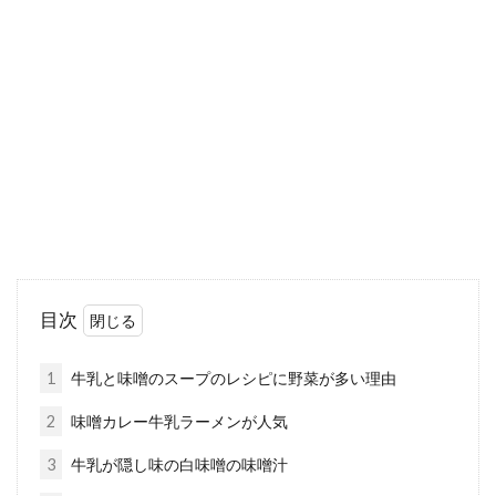
玄米にはどんな効果があるの？不妊
の改善にも効果はあるの？
お米って日本人に馴染み深いですよね。お米の
種類は、もみ殻だけを除き、胚芽・果皮・種
皮・糊粉層が...
豆腐の栄養・効果とは？豆腐の味噌
漬けやデザートの作り方！
目次
豆腐は日本の古くからある食材で、現代でも幅
広く料理に使用されていますよね。そんな豆腐
1
牛乳と味噌のスープのレシピに野菜が多い理由
の栄養素や...
2
味噌カレー牛乳ラーメンが人気
3
牛乳が隠し味の白味噌の味噌汁
ちまたで話題の玄米を食べるならこ