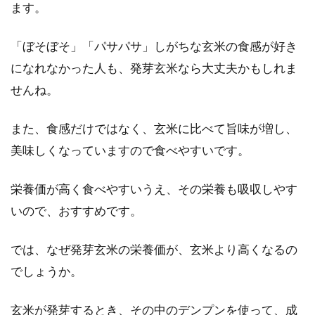
ます。
コンロで調理するのは大変です。そんな時、電
子レンジ...
「ぼそぼそ」「パサパサ」しがちな玄米の食感が好き
になれなかった人も、発芽玄米なら大丈夫かもしれま
せんね。
マカロン作りの成功ポイントは乾燥
させる時間！他にもある？
また、食感だけではなく、玄米に比べて旨味が増し、
美味しくなっていますので食べやすいです。
色とりどりで華やか、コロンとした丸みにつや
やかな表面、間にクリームなどをはさんだマカ
栄養価が高く食べやすいうえ、その栄養も吸収しやす
ロン。マ...
いので、おすすめです。
では、なぜ発芽玄米の栄養価が、玄米より高くなるの
ほっぺが落ちそう！？クッキーをサ
でしょうか。
クサクに焼くコツは？
玄米が発芽するとき、その中のデンプンを使って、成
クッキーが焼きあがるときのあの何とも言えな