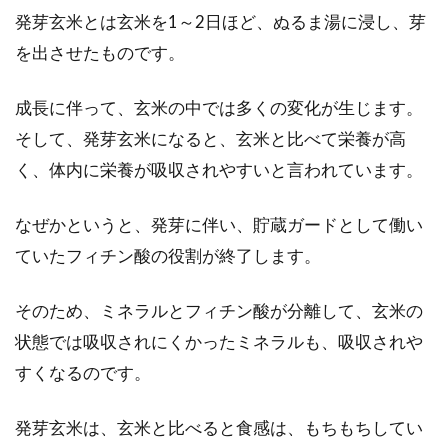
発芽玄米とは玄米を1～2日ほど、ぬるま湯に浸し、芽
れる、大根の下茹で方法。大根の下茹では米の
とぎ汁です...
を出させたものです。
成長に伴って、玄米の中では多くの変化が生じます。
そして、発芽玄米になると、玄米と比べて栄養が高
どこが違うの！？コチュジャンと豆
く、体内に栄養が吸収されやすいと言われています。
板醤の特徴などの違いは？
皆さんは、辛い料理は好きですか？辛味に対し
なぜかというと、発芽に伴い、貯蔵ガードとして働い
ては、得意不得意、好き嫌いと好みが分かれま
ていたフィチン酸の役割が終了します。
すよね。...
そのため、ミネラルとフィチン酸が分離して、玄米の
状態では吸収されにくかったミネラルも、吸収されや
電子レンジで簡単スピーディ！おい
すくなるのです。
しく出来るレシピをご紹介
発芽玄米は、玄米と比べると食感は、もちもちしてい
忙しい時や疲れている時、また夏の暑い日に、