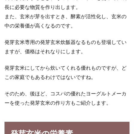
い香り、クッキーが焼きあがりつまみ食いする
長に必要な物質を作り出します。
ときのワクワク...
また、玄米が芽を出すとき、酵素が活性化し、玄米の
中の栄養価が高くなるのです。
着色料を使った好みの色の作り方！
発芽玄米専用の発芽玄米炊飯器なるものも登場してい
肌色なども簡単に作れる！
ますが、価格はそれなりにします。
アメリカのお菓子などを見ると、どれもカラフ
発芽玄米にしてから炊いてくれる優れものですが、ど
ルでびっくりしてしまいますよね。最近では、
この家庭でもあるわけではないですね。
ネット上の...
そのため、後ほど、コスパの優れたヨーグルトメーカ
ーを使った発芽玄米の作り方もご紹介します。
シチューやカレーに混ぜるだけで美
味しくできる隠し味！
発芽玄米の栄養素
煮込み料理で人気のシチューとカレー。どちら