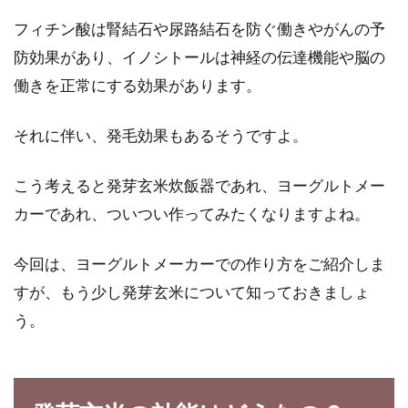
も一年中食卓にのぼる機会が多い、私達に身近
フィチン酸は腎結石や尿路結石を防ぐ働きやがんの予
な野菜の...
防効果があり、イノシトールは神経の伝達機能や脳の
働きを正常にする効果があります。
さわらの味噌焼きのおいしい焼き
それに伴い、発毛効果もあるそうですよ。
方！焦がさないポイントは？
こう考えると発芽玄米炊飯器であれ、ヨーグルトメー
春が来たら、さわらを食べたくなる季節です
カーであれ、ついつい作ってみたくなりますよね。
ね。さわらといえば、西京焼きが有名です。外
食では...
今回は、ヨーグルトメーカーでの作り方をご紹介しま
すが、もう少し発芽玄米について知っておきましょ
う。
電子レンジでカンタンおいしいトー
ストや食パン料理の作り方
電子レンジで食パンを上手にトーストできます