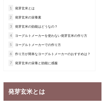
日本人にとって欠かせない調味料の味噌。食の
欧米化が進んでいても、味噌汁は毎日飲む人は
1
発芽玄米とは
多いので...
2
発芽玄米の栄養素
3
発芽玄米の効能はどうなの？
時間が無い時専用！電子レンジで出
4
ヨーグルトメーカーを使わない発芽玄米の作り方
来るうどん解凍レシピ
5
ヨーグルトメーカーでの作り方
夏も本格的なってきて、どんどん暑くなってき
6
作り方が簡単なヨーグルトメーカーのおすすめは？
ました。暑くなると体調が安定しなかったり、
7
発芽玄米の栄養と効能に感服
動きたく...
大根を下茹でする時に、米のとぎ汁
発芽玄米とは
が無い！その時の代用は？
料理をする人は知っている方がほとんどと思わ