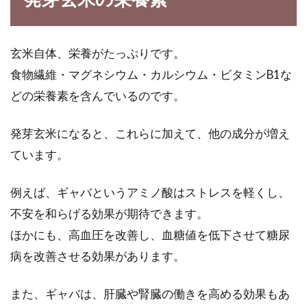
も市販で販売されているルーを使って、簡単に
作ることが...
玄米自体、栄養がたっぷりです。
食物繊維・マグネシウム・カルシウム・ビタミンB1な
炊き込みご飯の冷凍保存目安は？具
どの栄養素を含んでいるのです。
のこんにゃくも冷凍可能？
発芽玄米になると、これらに加えて、他の成分が増え
皆さんは、炊き込みご飯って好きですか？肌寒
ています。
くなると、温かい炊き込みご飯が恋しくなるの
は私だけ...
例えば、ギャバというアミノ酸はストレスを軽くし、
不安を和らげる効果が期待できます。
ほかにも、高血圧を改善し、血糖値を低下させて糖尿
美味しいお好み焼きの小麦粉と水の
病を改善させる効果があります。
割合とレシピ3選
また、ギャバは、肝臓や腎臓の働きを高める効果もあ
関西というと、お好み焼きをイメージする人も