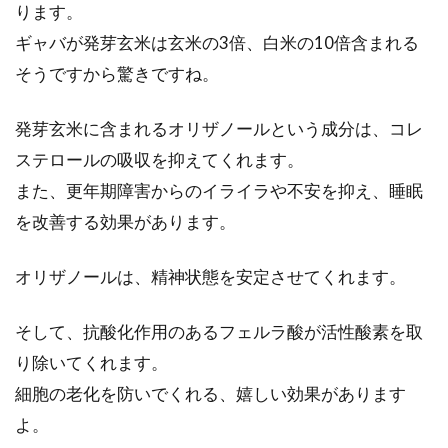
ります。
多いです。そんなお好み焼きですが、関西人で
はなくても...
ギャバが発芽玄米は玄米の3倍、白米の10倍含まれる
そうですから驚きですね。
発芽玄米に含まれるオリザノールという成分は、コレ
簡単な味噌汁のレシピ！栄養豊富な
ステロールの吸収を抑えてくれます。
オクラを食べてみましょう
また、更年期障害からのイライラや不安を抑え、睡眠
意外に知られていませんが、オクラは栄養が豊
を改善する効果があります。
富です。特にビオチンという、たんぱく質、糖
質、脂質...
オリザノールは、精神状態を安定させてくれます。
そして、抗酸化作用のあるフェルラ酸が活性酸素を取
和食上手になれる！？ふろふき大根
り除いてくれます。
＆味噌だれの作り方を伝授
細胞の老化を防いでくれる、嬉しい効果があります
よ。
日本では、古くから食べられていた大根。今で