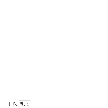
なすの味噌汁と言えば定番の味噌汁の具のうち
の一つかと思いますが、どのように仕上げてい
らっしゃるで...
忙しい朝は食パン×△△で簡単＆美
味しいアレンジを楽しむ♪
1日の活力を補うために欠かせない朝食、皆さ
んはしっかり食べていますか？忙しい朝は簡単
に食パンで...
味噌作りの容器はどんな材質が最
適？プラスチックでもいい？
目次