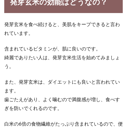
発芽玄米の効能はどうなの？
か。多機能の立派なレンジであっても、なぜか
トースト...
発芽玄米を食べ続けると、美肌をキープできると言わ
れています。
冷凍肉の保存期間の目安は？解凍後
のお肉が臭い原因について
含まれているビタミンが、肌に良いのです。
綺麗でありたい人は、発芽玄米生活を始めてみましょ
お肉を小分けにして、冷凍している方は多いの
う。
ではないでしょうか？冷凍だから冷蔵保存より
長持ちす...
また、発芽玄米は、ダイエットにも良いと言われてい
ます。
歯ごたえがあり、よく噛むので満腹感が増し、食べす
ぎを防いでくれるのです。
白米の6倍の食物繊維がたっぷり含まれているので、便