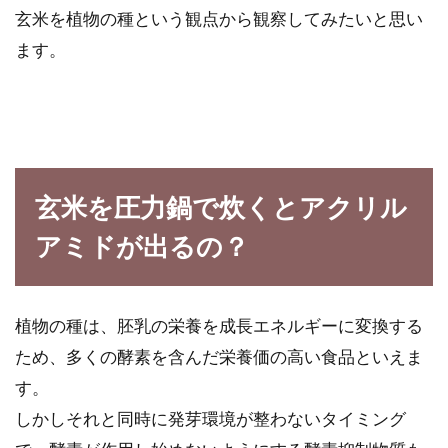
玄米を植物の種という観点から観察してみたいと思い
ます。
納豆や豆腐のタンパク質の種類は？
タンパク質の役割って何？
納豆や豆腐を毎日食べている方、多いのではな
いでしょうか？納豆や豆腐は栄養満点ですよ
玄米を圧力鍋で炊くとアクリル
ね。...
アミドが出るの？
お米の疑問解決します！黒い粒や茶
植物の種は、胚乳の栄養を成長エネルギーに変換する
色いお米は食べても平気？
ため、多くの酵素を含んだ栄養価の高い食品といえま
す。
だいたいのご家庭は、毎日のようにお米を食べ
ているでしょう。そんなお米の中で「黒い粒」
しかしそれと同時に発芽環境が整わないタイミング
や「茶色...