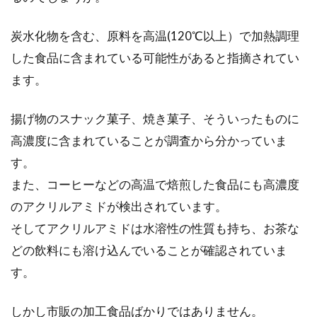
炭水化物を含む、原料を高温(120℃以上）で加熱調理
した食品に含まれている可能性があると指摘されてい
玄米パンはどんな栄養があるの？気
ます。
になるカロリーは？
揚げ物のスナック菓子、焼き菓子、そういったものに
パンの種類も豊富で、どれにしようか悩みます
よね。そんなたくさんのパンのなかには、名前
高濃度に含まれていることが調査から分かっていま
を聞くだ...
す。
また、コーヒーなどの高温で焙煎した食品にも高濃度
のアクリルアミドが検出されています。
初夏が旬！青唐辛子を使った味噌の
そしてアクリルアミドは水溶性の性質も持ち、お茶な
簡単な作り方と保存方法
どの飲料にも溶け込んでいることが確認されていま
す。
梅雨の時期がはじまり、雨がしとしとと降り続
けるような季節ですが、そんな時季に旬な食材
しかし市販の加工食品ばかりではありません。
があります。...