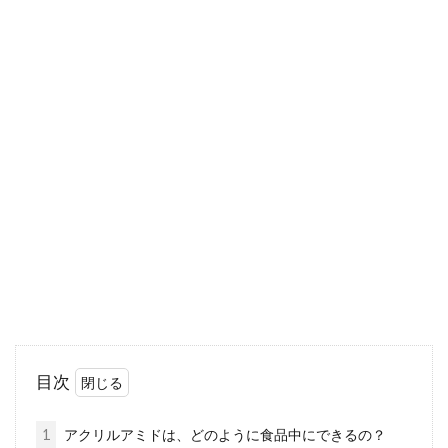
す。...
玄米ご飯をフライパン一つで作るこ
とができる炊き方をご紹介
玄米を炊くということになると、土鍋や圧力
鍋、玄米を炊ける炊飯器を用意しなければと考
える人もいます。...
米糠肥料ってどんな肥料？使い方や
米糠肥料の作り方について
目次
精米するときに出てくる米糠ですが、なんだか
捨ててしまうのはもったいない・・と感じてい
1
アクリルアミドは、どのように食品中にできるの？