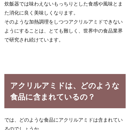
炊飯器では味わえないもっちりとした食感や風味とま
た消化に良く美味しくなります。
そのような加熱調理をしつつアクリルアミドできない
お米とパンだとどちらが安い？色々
ようにすることは、とても難しく、世界中の食品業界
な面から比較してみよう
で研究され続けています。
毎日食べる主食と言えば、お米とパンですよ
ね。毎日食べるからこそ、お米やパンの値段が
安い、高い...
アクリルアミドは、どのような
玄米の研ぎ汁から乳酸菌液を作る！
食品に含まれているの？
作り方＆活用レシピとは？
テレビのCMなどからも耳にすることが多い
では、どのような食品にアクリルアミドは含まれてい
「乳酸菌」という名称。乳酸菌といえば、整腸
作用の効果...
るのでしょうか。