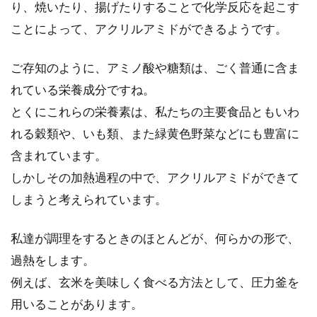
り、焼いたり、揚げたりすることで化学反応を起こす
ことによって、アクリルアミドができるようです。
玄米のリジュベラックって一体何？
ご存知のように、アミノ酸や糖類は、ごく普通に含ま
どんな効果があるの？
れている栄養成分ですね。
とくにこれらの栄養素は、私たちの主要食品ともいわ
リジュベラックという言葉を聞いたことはあり
れる穀類や、いも類、また緑黄色野菜などにも豊富に
ますか？リジュベラックで体重が落ちたとか便
含まれています。
秘が解消...
しかしその加熱過程の中で、アクリルアミドができて
しまうと考えられています。
玄米を炊こう！土鍋や圧力鍋を使っ
私達が調理をするときのほとんどが、何らかの形で、
た美味しい炊き方を紹介
過熱をします。
多くの方にとって、玄米は白米と比べると馴染
例えば、玄米を美味しく食べる方法として、圧力釜を
みの薄い食材なのではないでしょうか。炊き方
用いることがあります。
も白米と少...