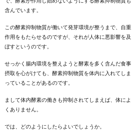
で、酵素が作用し始めないようにする酵素抑制物質も
含んでいます。
玄米は白米よりも身体に良い？栄養
この酵素抑制物質が働いて発芽環境が整うまで、自重
成分の比率で見てみよう。
作用をもたらせるのですが、それが人体に悪影響を及
ぼすというのです。
健康食ブームの昨今、特に注目され、よく耳に
するのが「玄米」ですね。ではなぜ、玄米が身
せっかく腸内環境を整えようと酵素を多く含んだ食事
体に良いの...
摂取を心がけても、酵素抑制物質を体内に入れてしま
っていることがあるのです。
まして体内酵素の働きも抑制されてしまえば、体によ
くありません。
では、どのようにしたらよいでしょうか。