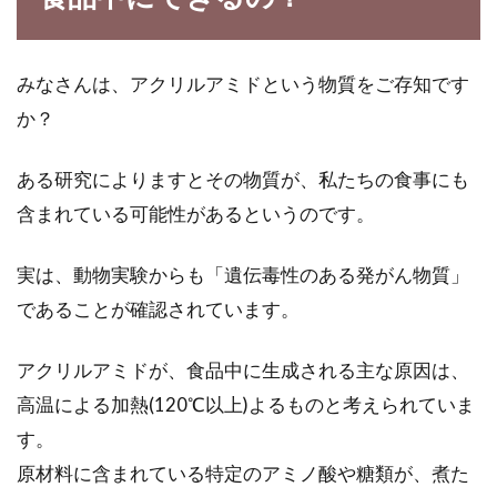
みなさんは、アクリルアミドという物質をご存知です
蕎麦を食べるときは小麦粉多い・少
か？
ないに気を付けよう！
ある研究によりますとその物質が、私たちの食事にも
蕎麦が健康に良いことは、よく知られています
含まれている可能性があるというのです。
ね。最近では、美容やダイエットでも蕎麦が注
目されていま...
実は、動物実験からも「遺伝毒性のある発がん物質」
であることが確認されています。
玄米のびっくり炊きができるルクル
アクリルアミドが、食品中に生成される主な原因は、
ーゼのココットをご紹介
高温による加熱(120℃以上)よるものと考えられていま
す。
玄米を炊く方法で「びっくり炊き」というのが
話題になっています。びっくり炊きの良いとこ
原材料に含まれている特定のアミノ酸や糖類が、煮た
ろは、本...