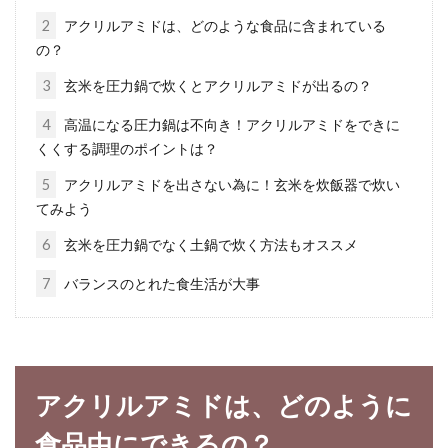
る方も多いのでは...
2
アクリルアミドは、どのような食品に含まれている
の？
3
玄米を圧力鍋で炊くとアクリルアミドが出るの？
味噌を摂り入れて健康に！味噌大さ
じ1杯の糖質を知ろう！
4
高温になる圧力鍋は不向き！アクリルアミドをできに
くくする調理のポイントは？
味噌というと発酵食品で、「大豆＝イソフラボ
5
アクリルアミドを出さない為に！玄米を炊飯器で炊い
ン＝身体に良い」というイメージがあります
てみよう
が、味噌自体は...
6
玄米を圧力鍋でなく土鍋で炊く方法もオススメ
7
バランスのとれた食生活が大事
お米を研ぐのはなぜ？現在では米は
研がないで洗うのが正解？
アクリルアミドは、どのように
日本人の主食は、やっぱりお米ですね。パンや
パスタがなくても、ご飯がないと生きていけな
食品中にできるの？
いという...