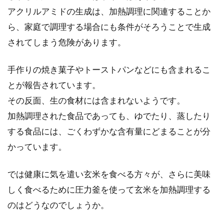
アクリルアミドの生成は、加熱調理に関連することか
ら、家庭で調理する場合にも条件がそろうことで生成
足のリンパマッサージ＆玄米食でむ
されてしまう危険があります。
くみをとる方法を教えます
手作りの焼き菓子やトーストパンなどにも含まれるこ
むくみのない、スラッとした綺麗な足は、多く
とが報告されています。
の女性の憧れですよね。でも、仕事で一日中立
その反面、生の食材には含まれないようです。
ちっぱなし...
加熱調理された食品であっても、ゆでたり、蒸したり
する食品には、ごくわずかな含有量にどまることが分
かっています。
お味噌汁の美味しいレシピに入って
いるほんだしの成分とは？
では健康に気を遣い玄米を食べる方々が、さらに美味
しく食べるために圧力釜を使って玄米を加熱調理する
料理にサッと入れるだけで味を調える味の素は
のはどうなのでしょうか。
とても便利ですよね。そして、お味噌汁に欠か
せない調味料...