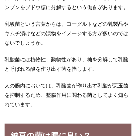
ンプンをブドウ糖に分解するという働きがあります。
スープジャーで楽しむ！栄養満点な
乳酸菌という言葉からは、ヨーグルトなどの乳製品や
玄米のあたたかいリゾット
キムチ漬けなどの漬物をイメージする方が多いのでは
健康やダイエットのために、玄米はとても効果
ないでしょうか。
的です。昼食を職場や学校で食べる人ならば、
スープジ...
乳酸菌には植物性、動物性があり、糖を分解して乳酸
と呼ばれる酸を作り出す菌を指します。
人の腸内においては、乳酸菌が作り出す乳酸が悪玉菌
を抑制するため、整腸作用に関わる菌としてよく知ら
れています。
納豆の菌は腸に良い？