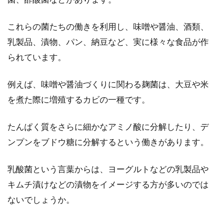
これらの菌たちの働きを利用し、味噌や醤油、酒類、
玄米をフライパンで炒るだけ！栄養
乳製品、漬物、パン、納豆など、実に様々な食品が作
満点「炒り玄米」のご紹介
られています。
ビタミンやミネラルが豊富で人気の高い「玄
米」。しかし、調理に時間がかかったり消化が
例えば、味噌や醤油づくりに関わる麹菌は、大豆や米
悪いなどの理...
を煮た際に増殖するカビの一種です。
たんぱく質をさらに細かなアミノ酸に分解したり、デ
昔なつかしいポン菓子のカロリーは
ンプンをブドウ糖に分解するという働きがあります。
玄米で作るとどれくらい？
乳酸菌という言葉からは、ヨーグルトなどの乳製品や
スーパーのお菓子コーナーで、ポン菓子を見か
キムチ漬けなどの漬物をイメージする方が多いのでは
けることがありませんか？。手軽に食べられる
ないでしょうか。
ポン菓子...