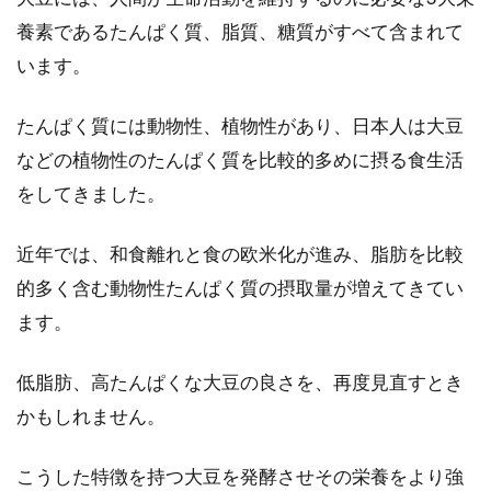
養素であるたんぱく質、脂質、糖質がすべて含まれて
います。
赤飯を炊飯器で手軽に炊いてみよ
う！保温・保存はどうする？
たんぱく質には動物性、植物性があり、日本人は大豆
おめでたい日やお祝いごとに食べる赤飯、食卓
などの植物性のたんぱく質を比較的多めに摂る食生活
を華やかに彩ってくれますね。美味しくて栄養
をしてきました。
価も高い...
近年では、和食離れと食の欧米化が進み、脂肪を比較
的多く含む動物性たんぱく質の摂取量が増えてきてい
栄養満点の「納豆」！毎日子供に与
ます。
えるのは注意が必要なの？
低脂肪、高たんぱくな大豆の良さを、再度見直すとき
納豆は栄養価が高く、スーパーなどで手軽に安
かもしれません。
く手に入るので重宝している方、多いのではな
いでしょうか？...
こうした特徴を持つ大豆を発酵させその栄養をより強