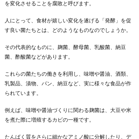
を変化させることを腐敗と呼びます。
やっぱり味噌汁の具は豆腐！色んな
人にとって、食材が嬉しい変化を遂げる「発酵」を促
具材の味噌汁の作り方
す良い菌たちとは、どのようなものなのでしょうか。
最近は簡単にお湯を注ぐだけのカップに入った
その代表的なものに、麹菌、酵母菌、乳酸菌、納豆
インスタント味噌汁や、フリーズドライ味噌汁
菌、酢酸菌などがあります。
など、様々な味...
これらの菌たちの働きを利用し、味噌や醤油、酒類、
乳製品、漬物、パン、納豆など、実に様々な食品が作
ベーコンと味噌汁の組み合わせは意
られています。
外に合う！レシピをご紹介
例えば、味噌や醤油づくりに関わる麹菌は、大豆や米
味噌は栄養価が高く、古くから日本人に取り入
れられている調味料の一つです。毎日の食卓
を煮た際に増殖するカビの一種です。
に...
たんぱく質をさらに細かなアミノ酸に分解したり、デ