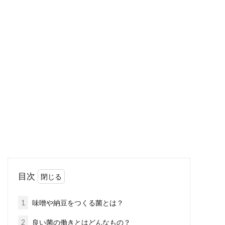
味噌汁の具の定番！豆腐と油揚げに
合わせる具は何がお勧め？
味噌汁の具といえば、豆腐に油揚げ・ワカメ・
ネギ・大根・ほうれん草など定番と呼ばれるも
のがあります。...
ピーマンは「味噌」を使えば人気食
材に！？子供が喜ぶレシピ
目次
子供の中には、「ピーマンが苦手」という子も
多いでしょう。しかし、ピーマンにはビタミン
1
味噌や納豆をつくる菌とは？
Cなどの...
2
良い菌の働きとはどんなもの？