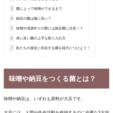
3
菌によって味噌ができるまで
玄米と発芽玄米の違いは？発芽玄米
4
納豆の菌は腸に良い？
は玄米より栄養価が高い？
5
味噌や清酒作りの際には納豆菌に注意！？
健康に気遣っている方で、白米を玄米にしてい
6
体に良い菌の上手な取り入れ方
る！という方、いらっしゃいますよね。玄米
7
私たちの身近に存在する菌を味方につけよう！
は、白米に比...
玄米ご飯にしようとしての失敗！ア
味噌や納豆をつくる菌とは？
レンジでどうにかできる？
玄米ご飯がよく健康に良いと話題にあがってい
味噌や納豆は、いずれも原料が大豆です。
るため、試してみたものの失敗してしまうこと
があります。...
大豆には、人間が生命活動を維持するのに必要な3大栄