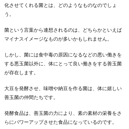
化させてくれる菌とは、どのようなものなのでしょ
う。
お米の浸水は一晩置いても問題な
し？美味しい炊き方とは
菌という言葉から連想されるのは、どちらかといえば
マイナスイメージなものが多いかもしれません。
お米はちょっとのひと手間で美味しくなる食材
です。主食ですから、食べるなら美味しく食べ
しかし、菌には食中毒の原因になるなどの悪い働きを
たいです...
する悪玉菌以外に、体にとって良い働きをする善玉菌
が存在します。
豆腐に味噌マヨネーズを合わせ栄養
大豆を発酵させ、味噌や納豆を作る菌は、体に嬉しい
効果を上げるレシピを紹介
善玉菌の仲間たちです。
豆腐は、手軽に摂れるたんぱく質食品です。歯
が痛い時や、高齢者で飲み込む力が弱くなった
発酵食品は、善玉菌の力により、素の素材の栄養をさ
人でも楽...
らにパワーアップさせた食品になっているのです。