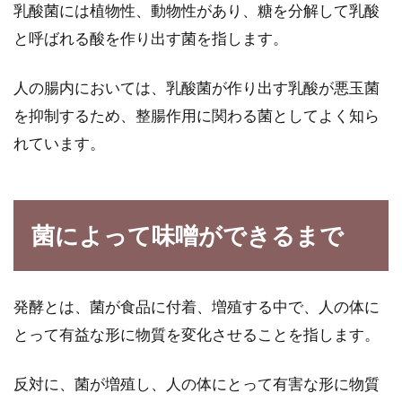
乳酸菌には植物性、動物性があり、糖を分解して乳酸
と呼ばれる酸を作り出す菌を指します。
玄米を土鍋で炊く場合、水の量はど
れくらい入れれば良いの？
人の腸内においては、乳酸菌が作り出す乳酸が悪玉菌
を抑制するため、整腸作用に関わる菌としてよく知ら
健康ブームに乗って見直されている玄米です
れています。
が、炊飯器ではなく土鍋で炊く場合、水の量は
どれくらいにす...
菌によって味噌ができるまで
玄米2合をおいしく炊くには水をど
のくらい入れればいいの？
発酵とは、菌が食品に付着、増殖する中で、人の体に
玄米は体に良いとわかっていても、家で炊くの
とって有益な形に物質を変化させることを指します。
は面倒だと思っていませんか。下準備さえして
しまえば...
反対に、菌が増殖し、人の体にとって有害な形に物質