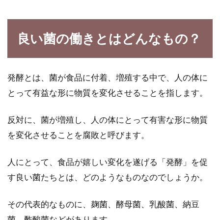
簡単味噌汁の作り方！お手軽なだし
良い菌の働きとはどんなもの？
パックでおいしい味噌汁を
健康のためにも、1日に一杯は飲みたい味噌
発酵とは、菌が食品に付着、増殖する中で、人の体に
汁。だしの効いた味噌汁はおいしく、心も体も
とって有益な形に物質を変化させることを指します。
温...
反対に、菌が増殖し、人の体にとって有害な形に物質
を変化させることを腐敗と呼びます。
玄米を茶碗一杯食べたい！そのため
にまず知りたい糖質のこと
人にとって、食品が嬉しい変化を遂げる「発酵」を促
す良い菌たちとは、どのようなものなのでしょうか。
玄米は栄養豊富な食品でもありおいしいごはん
となるため、茶碗一杯を時にはてんこ盛りにし
て食べたいで...
その代表的なものに、麹菌、酵母菌、乳酸菌、納豆
菌、酢酸菌などがあります。