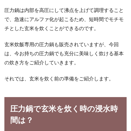
毎日欠かさず料理に使われる味噌。日本の食事
にはなくてはならないものです。昔は自家製の
圧力鍋は内部を高圧にして沸点を上げて調理すること
味噌...
で、急速にアルファ化が起こるため、短時間でモチモ
チとした玄米を炊くことができるのです。
お米の吸水に丸一日かけると、ご飯
玄米炊飯専用の圧力鍋も販売されていますが、今回
は美味しく炊けるのか？
は、今お持ちの圧力鍋でも充分に美味しく炊ける基本
の炊き方をご紹介していきます。
お米を炊く前、あなたはお米に吸水させていま
すか？「吸水させると、ご飯が美味しく炊け
それでは、玄米を炊く前の準備をご紹介します。
る」と聞いた...
圧力鍋で玄米を炊く時の浸水時
自由研究にも最適！家庭の玄米を発
芽させて苗から米作り
間は？