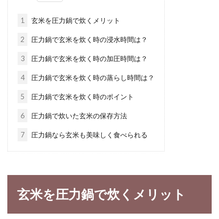
玄米や雑穀米は栄養豊富で、ヘルシーだと言わ
れていますが、パサパサした触感や特有のえぐ
1
玄米を圧力鍋で炊くメリット
み、匂いがあ...
2
圧力鍋で玄米を炊く時の浸水時間は？
3
圧力鍋で玄米を炊く時の加圧時間は？
健康志向に大人気!玄米100グラムの
4
圧力鍋で玄米を炊く時の蒸らし時間は？
カロリーはどれくらい？
5
圧力鍋で玄米を炊く時のポイント
食品のカロリー比較の中には、一食分や一杯分
6
圧力鍋で炊いた玄米の保存方法
当たりというものがあります。しかしカロリー
7
圧力鍋なら玄米も美味しく食べられる
比較の多...
古い味噌はどう活用すればいいの？
玄米を圧力鍋で炊くメリット
味噌の賞味期限と保存方法