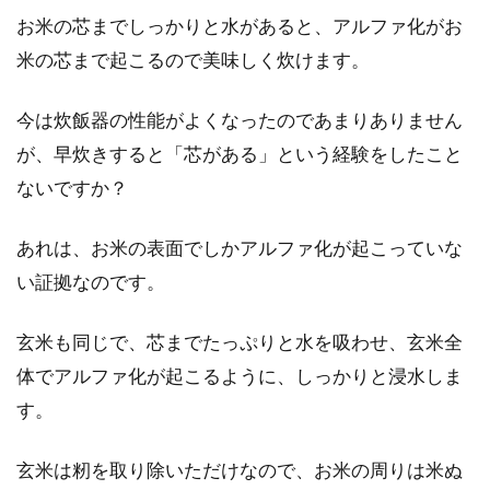
お米の芯までしっかりと水があると、アルファ化がお
か？実はレンジを使って豆腐を温めると簡単に
水切りができ...
米の芯まで起こるので美味しく炊けます。
今は炊飯器の性能がよくなったのであまりありません
玄米餅の作り方を紹介！ホームベー
が、早炊きすると「芯がある」という経験をしたこと
カリーの上手な活用法
ないですか？
餅を作る方法といえば餅米を用意し、一晩吸水
あれは、お米の表面でしかアルファ化が起こっていな
させて蒸しあげて杵と臼で餅をつく、という大
い証拠なのです。
変手間のかかる...
玄米も同じで、芯までたっぷりと水を吸わせ、玄米全
体でアルファ化が起こるように、しっかりと浸水しま
納豆が苦手でも食べ方次第で美味し
す。
く食べられる！コツを伝授
玄米は籾を取り除いただけなので、お米の周りは米ぬ
納豆にはさまざまな栄養が入っていて、健康効