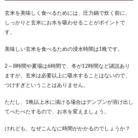
子どもの食の安全や健康、自身の健康や体力作
りのために、家庭菜園を始める人が増えていま
玄米を美味しく食べるためには、圧力鍋で炊く前に、
す。きゅ...
しっかりと玄米にお水を吸わせることがポイントで
す。
玄米を精米すると量も栄養価も目減
美味しい玄米を食べるための浸水時間は1晩です。
りする！分づき米のススメ
2～8時間や夏場は6時間で、冬が12時間など諸説あり
玄米は白米よりも栄養価が高く、健康に良いと
ますが、玄米は必要以上に吸水することはないので、
いわれています。白米は、玄米より量も栄養価
も目減り...
つけすぎということはありません。
ただし、1晩以上水に漬ける場合はデンプンが溶け出し
てべたべたするので、お水を変えましょう。
豆腐はレンジで温めるだけでとても
美味しく変身！お試しあれ
けれども、なぜこんなに時間がかかるのでしょうか？
皆さん豆腐をレンジで温めた経験はあります