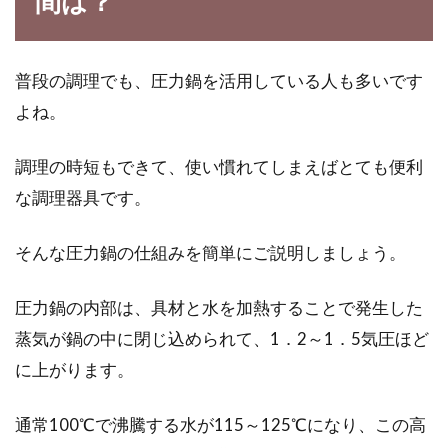
間は？
米」。しかし、調理に時間がかかったり消化が
悪いなどの理...
普段の調理でも、圧力鍋を活用している人も多いです
よね。
お米は保存方法と環境によっては賞
味期限が半年以上になる
調理の時短もできて、使い慣れてしまえばとても便利
な調理器具です。
お米の賞味期限は、保存方法や環境によって、
大きく変わってきます。保存方法をしっかりし
そんな圧力鍋の仕組みを簡単にご説明しましょう。
ていれば...
圧力鍋の内部は、具材と水を加熱することで発生した
蒸気が鍋の中に閉じ込められて、1．2～1．5気圧ほど
に上がります。
通常100℃で沸騰する水が115～125℃になり、この高