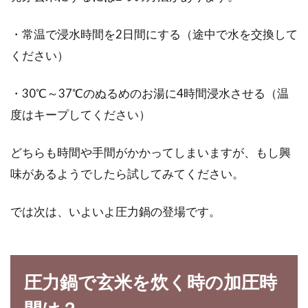
されていますね。味噌汁といえば、お湯を注ぐ
だけで簡単...
・常温で浸水時間を2日間にする（途中で水を交換して
ください）
・30℃～37℃のぬるめのお湯に4時間浸水させる（温
浸水なしで玄米が炊けるびっくり炊
度はキープしてください）
きを失敗しない方法とは？
玄米をおいしくいただくには、炊く前に長時間
どちらも時間や手間がかかってしまいますが、もし興
水に浸けておくことが必要です。しかし、そん
味があるようでしたら試してみてください。
な面倒な準...
では次は、いよいよ圧力鍋の登場です。
玄米をフライパンで炒るだけ！栄養
満点「炒り玄米」のご紹介
圧力鍋で玄米を炊く時の加圧時
ビタミンやミネラルが豊富で人気の高い「玄