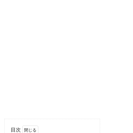
お米が黄色い！そんな時、まず確かめてほしい
のは、「炊く前から黄色いのか、それとも炊い
てから黄...
自家製味噌を作ってみよう。天地返
しはしないとどうなる？
味噌汁・味噌炒め・味噌漬けなど、味噌はいろ
んな料理に使います。スーパーや専門店などで
も、た...
毎日食べても飽きない！玄米と雑穀
米の美味しい炊き方は？
目次