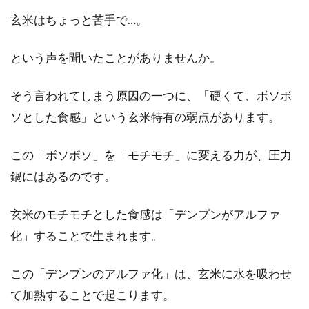
健康のためにと味噌を買ったものの、開封せず
玄米はちょっと苦手で…。
に忘れてしまったという経験がある人もいるで
しょう。...
という声を聞いたことがありませんか。
そう言われてしまう原因の一つに、「硬くて、ボソボ
炊き込みご飯の栄養価は？冷凍保存
ソとした食感」という玄米特有の弱点があります。
の仕方とアレンジ法
この「ボソボソ」を「モチモチ」に変える力が、圧力
炊き込みご飯は、沢山の具材が入っていて、作
っても楽しく美味しいですよね。ここではその
鍋にはあるのです。
種類や栄...
玄米のモチモチとした食感は「デンプンがアルファ
化」することで生まれます。
覚えて安心！味噌に合った保管場所
この「デンプンのアルファ化」は、玄米に水を吸わせ
と保存容器の選び方
て加熱することで起こります。