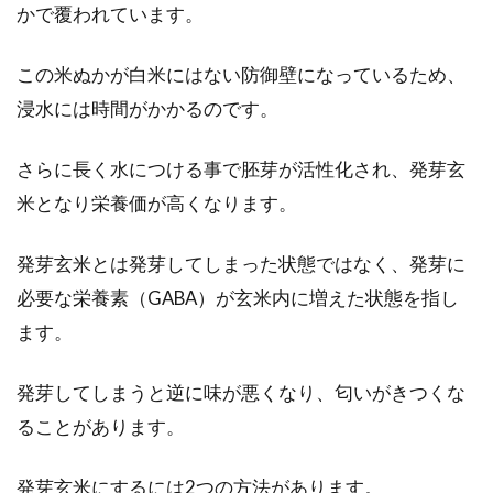
かで覆われています。
果も期待できる食材ですよね。しかし、納豆特
有の臭い...
この米ぬかが白米にはない防御壁になっているため、
浸水には時間がかかるのです。
日本人の大好きなお米が銀シャリと
さらに長く水につける事で胚芽が活性化され、発芽玄
呼ばれる意味とそのルーツ
米となり栄養価が高くなります。
私たち日本人の大好きなお米ですが、何故白米
発芽玄米とは発芽してしまった状態ではなく、発芽に
のことを”銀シャリ”と呼ぶのでしょうか？お寿
必要な栄養素（GABA）が玄米内に増えた状態を指し
司屋さんで...
ます。
発芽してしまうと逆に味が悪くなり、匂いがきつくな
即席のインスタント味噌汁は健康や
ることがあります。
栄養面はどうなの？
発芽玄米にするには2つの方法があります。
一般的に、味噌などの発酵食品は身体にいいと