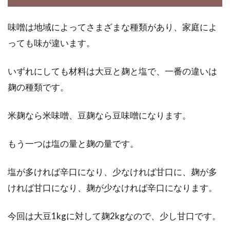
皆さん、毎日食べるお米が、どのように精米さ
味噌は地域によってさまざまな種類があり、家庭によ
れているかご存知ですか。無洗米が日常化した
現代では...
っても味が違います。
いずれにしても材料は大豆と麹と塩で、一番の違いは
麹の種類です。
玄米を炊こう！土鍋や圧力鍋を使っ
た美味しい炊き方を紹介
米麹なら米味噌、豆麹なら豆味噌になります。
多くの方にとって、玄米は白米と比べると馴染
みの薄い食材なのではないでしょうか。炊き方
もう一つは塩の量と麹の量です。
も白米と少...
塩が多ければ辛口になり、少なければ甘口に、麹が多
ければ甘口になり、麹が少なければ辛口になります。
浸水しなくてもOK？玄米を圧力鍋
今回は大豆1kgに対して麹2kgなので、少し甘口です。
を使って四合炊いてみよう！