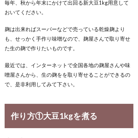
毎年、秋から年末にかけて出回る新大豆1kg用意して
最近は発酵食が美容と健康に良い効果を与える
おいてください。
と見直され、味噌などの発酵調味料も注目を浴
びています。...
麹は出来ればスーパーなどで売っている乾燥麹より
も、せっかく手作り味噌なので、麹屋さんで取り寄せ
た生の麹で作りたいものです。
枝豆と大豆と小豆の違いってどこに
あるの？栄養素のまとめ！
最近では、インターネットで全国各地の麹屋さんや味
噌屋さんから、生の麹をを取り寄せることができるの
ビールに良く合うおつまみの枝豆、馴染み深い
納豆、お祝いには赤飯・・・など、美味しい豆
で、是非利用してみて下さい。
食品は豊富にあり...
作り方①大豆1kgを煮る
お米に現れた黒い虫の正体は一体？
対処法や予防策はあるの？