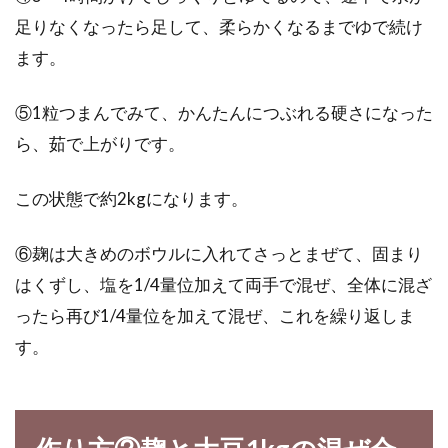
玄米は、その茶色い見た目や独特の風味から
足りなくなったら足して、柔らかくなるまでゆで続け
か、白米よりも食べる方が少ないように思いま
ます。
す。また、少し...
⑤1粒つまんでみて、かんたんにつぶれる硬さになった
ら、茹で上がりです。
玄米を炊飯器で炊くと吹きこぼれが
もの凄いのはどうして？
この状態で約2kgになります。
体に良いといわれる玄米を炊飯器で炊くと、吹
⑥麹は大きめのボウルに入れてさっとまぜて、固まり
きこぼれがひどいというお悩みを多く耳にしま
はくずし、塩を1/4量位加えて両手で混ぜ、全体に混ざ
す。いっ...
ったら再び1/4量位を加えて混ぜ、これを繰り返しま
す。