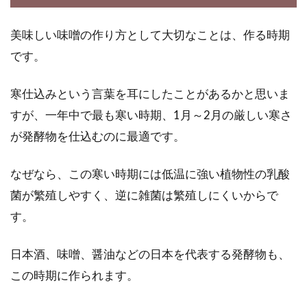
一歳を過ぎると、徐々におっぱいやミルクから
美味しい味噌の作り方として大切なことは、作る時期
幼児食に移行する時期です。食べられるもの
も、増えてきま...
です。
寒仕込みという言葉を耳にしたことがあるかと思いま
BBQでもがっつり食べたい！焼きお
すが、一年中で最も寒い時期、1月～2月の厳しい寒さ
にぎりを味噌や醤油味で
が発酵物を仕込むのに最適です。
BBQと言えば、お肉や野菜を鉄板で焼いて、ビ
なぜなら、この寒い時期には低温に強い植物性の乳酸
ールを飲みながら談笑するもの。アウトドアが
菌が繁殖しやすく、逆に雑菌は繁殖しにくいからで
好きな...
す。
日本酒、味噌、醤油などの日本を代表する発酵物も、
家庭での味噌の作り方！大豆1kgの
この時期に作られます。
作りやすい分量でご紹介！