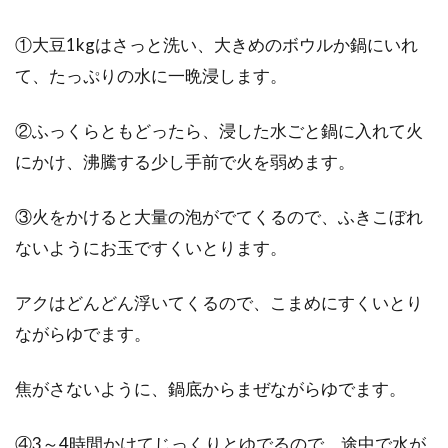
味噌汁にはだしが必要不可欠ですが、普段どの
①大豆1kgはさっと洗い、大きめのボウルか鍋にいれ
ようなだしで味噌汁を作っていますか。手軽
な...
て、たっぷりの水に一晩浸します。
②ふっくらともどったら、浸した水ごと鍋に入れて火
スープジャーで楽しむ！栄養満点な
にかけ、沸騰する少し手前で火を弱めます。
玄米のあたたかいリゾット
③火をかけると大量の泡がでてくるので、ふきこぼれ
健康やダイエットのために、玄米はとても効果
ないようにお玉ですくいとります。
的です。昼食を職場や学校で食べる人ならば、
スープジ...
アクはどんどん浮いてくるので、こまめにすくいとり
ながらゆでます。
玄米を食べよう！オススメのおにぎ
焦がさないように、鍋底からまぜながらゆでます。
りの具やレシピは？
④3～4時間かけてじっくりとゆでるので、途中で水が