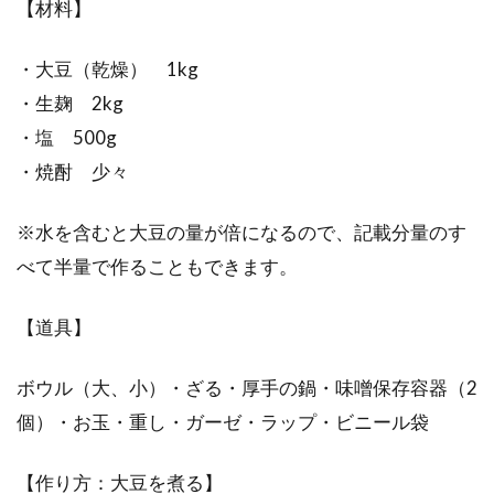
【材料】
皆さんは、米びつを開けた際に、黒い虫を発見
したことはありませんか？一度発見すると、お
・大豆（乾燥） 1kg
米全体を...
・生麹 2kg
・塩 500g
・焼酎 少々
玄米に虫が付いた！ダニ？付けない
ための保存の工夫を紹介
※水を含むと大豆の量が倍になるので、記載分量のす
べて半量で作ることもできます。
家で保管している玄米などの穀類に虫が付いて
しまった、という経験は、きっと多くの方がさ
れていること...
【道具】
ボウル（大、小）・ざる・厚手の鍋・味噌保存容器（2
個）・お玉・重し・ガーゼ・ラップ・ビニール袋
基本の味噌汁の作り方！味わい深い
「昆布だし」を簡単に作る
【作り方：大豆を煮る】