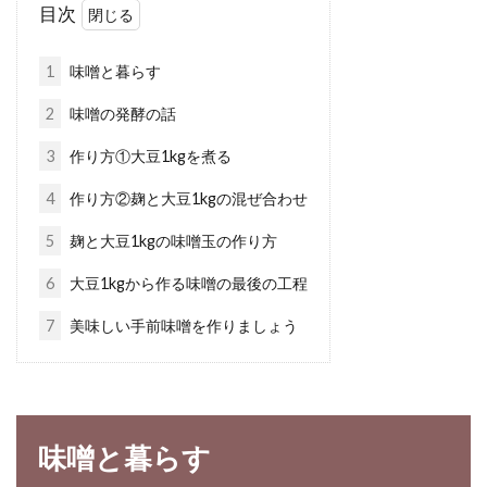
目次
体に良いといわれる玄米と押し麦ですが、それ
ぞれに含まれている栄養はどう違うのでしょ
1
味噌と暮らす
う。ま...
2
味噌の発酵の話
3
作り方①大豆1kgを煮る
玄米から虫が発生してしまった！精
4
作り方②麹と大豆1kgの混ぜ合わせ
米機にかけることは可能？
5
麹と大豆1kgの味噌玉の作り方
玄米や白米に、虫が湧いてしまったことありま
6
大豆1kgから作る味噌の最後の工程
せんか？玄米を害虫から守り美味しく食べる
7
美味しい手前味噌を作りましょう
た...
籾は殻付きの玄米、糠層を除くと精
味噌と暮らす
米、すべて同じお米です