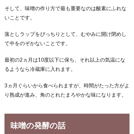
そして、味噌の作り方で最も重要なのは酸素にふれな
健康に良い玄米はご家庭でも炊けます。普通の
炊飯器で炊けますが、もし圧力鍋をお持ちなら
いことです。
ぜひ一度使...
落としラップをぴっちりとして、むやみに開け閉めし
て中をのぞかないことです。
パサパサが気になる玄米2合のご飯
が圧力鍋でもちもちご飯に
最初の2ヵ月は10度以下に保ち、それ以上の気温にな
るようなら冷蔵庫に入れます。
玄米の炊き方も色々ありますが、最近は土鍋や
圧力鍋を利用しない方法もたくさん紹介されて
3ヵ月ぐらいから食べられますが、時間がたった方がよ
います。...
り熟成が進み、角のとれたまろやかな味になります。
一歳半の食事の適量ってどのくらい
味噌の発酵の話
なの！？パンの栄養とは？