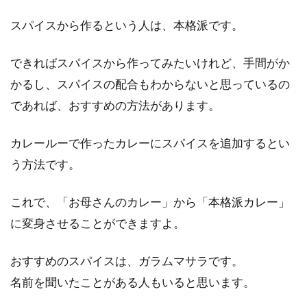
味噌作りで使う容器はプラスチッ
スパイスから作るという人は、本格派です。
ク？それとも他の容器？
できればスパイスから作ってみたいけれど、手間がか
私たちにとって身近な調味料の味噌。市販品に
かるし、スパイスの配合もわからないと思っているの
含まれる保存料や添加物が心配という方は、手
であれば、おすすめの方法があります。
作り味噌だ...
カレールーで作ったカレーにスパイスを追加するとい
う方法です。
電子レンジのオーブン機能で手軽に
ケーキを焼いちゃおう！
これで、「お母さんのカレー」から「本格派カレー」
に変身させることができますよ。
あなたが今使っている電子レンジは、オーブン
機能がついていますか？オーブン機能がついて
おすすめのスパイスは、ガラムマサラです。
いる電子...
名前を聞いたことがある人もいると思います。