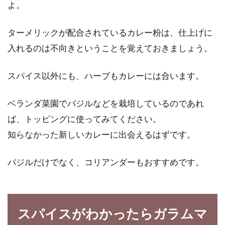
よ。
味噌汁の作り方はとても簡単！顆粒
だしを活用しよう！
ターメリックが配合されているカレー粉は、仕上げに
入れるのは不向きということを覚えておきましょう。
最近は味噌汁やだし煮などを作る際、顆粒だし
を使った作り方をする方が増えていますよね。
スパイス以外にも、ハーブもカレーには合います。
でも、本...
ベランダ菜園でバジルなどを栽培しているのであれ
ば、トッピングに使ってみてください。
タッパー弁当ってなに？今インスタ
知らなかった新しいカレーに出会えるはずです。
グラムで人気のお弁当とは
バジルだけでなく、コリアンダーもおすすめです。
みなさん、「タッパー弁当」ってご存知です
か？知らないという方は必見です！若者の間で
大人気...
スパイスがわかったらガラムマ