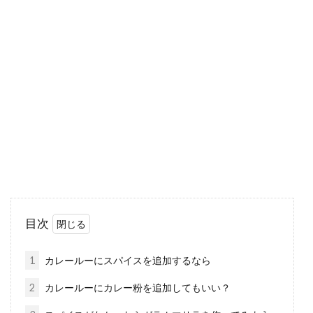
味噌汁の作り方ってどうしてる？だ
しの素は使う？使わない？
食卓に欠かせない味噌汁は、ご家庭によって味
が違ったり、味噌の配合が違ったり、作り方は
お家の数だけきっ...
お弁当作りが続けられる方法？！冷
凍保存は容器に詰めるだけ
目次
お弁当作りを始めたものの、続かなくて三日坊
主で終了したという人は多いでしょう。なぜ、
1
カレールーにスパイスを追加するなら
お弁当作...
2
カレールーにカレー粉を追加してもいい？