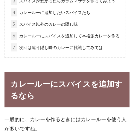
3
スパイスがわかったらガラムマサラを作ってみよう
どこが違うの！？コチュジャンと豆
4
カレールーに追加したいスパイスたち
板醤の特徴などの違いは？
5
スパイス以外のカレーの隠し味
皆さんは、辛い料理は好きですか？辛味に対し
6
カレールーにスパイスを追加して本格派カレーを作る
ては、得意不得意、好き嫌いと好みが分かれま
7
次回は違う隠し味のカレーに挑戦してみては
すよね。...
教えて！味噌漬けした豚肉、鶏肉、
カレールーにスパイスを追加す
魚は洗うべきなの！？
るなら
味噌漬けは、材料を混ぜて漬けておき、あとは
焼くだけなので、非常に簡単に作ることができ
ます。で...
一般的に、カレーを作るときにはカレールーを使う人
が多いですね。