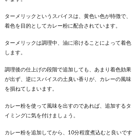
お米の計量カップは100均でも買え
ターメリックというスパイスは、黄色い色が特徴で、
る？正確な量り方は？
着色を目的としてカレー粉に配合されています。
みなさんは、お米を量る計量カップはどのよう
なものをお使いでしょうか。今回は、100均で
ターメリックは調理中、油に溶けることによって着色
買える...
します。
調理後の仕上げの段階で追加しても、あまり着色効果
夏の夕飯にオススメのおかずは？旬
が出ず、逆にスパイスの土臭い香りが、カレーの風味
の野菜で栄養補給しよう！
を損ねてしまいます。
夏になると暑さに負けて食欲が無くなったり、
カレー粉を使って風味を出すのであれば、追加するタ
無気力になったり、「夏バテ」の症状が辛いで
イミングに気を付けましょう。
すよね！夕飯...
カレー粉を追加してから、10分程度煮込むと良いです