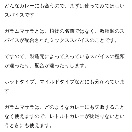
どんなカレーにも合うので、まずは使ってみてほしい
電子レンジで温めるだけの料理！よ
スパイスです。
り美味しく安い価格で作る
ガラムマサラとは、植物の名前ではなく、数種類のス
電子レンジで料理をすると、簡単でいつもより
パイスが配合されたミックススパイスのことです。
も安い材料費や光熱費で作ることができます。
作り置き...
ですので、製造元によって入っているスパイスの種類
が違ったり、配合が違ったりします。
コチュジャンの代用に甜麺醤は使え
ホットタイプ、マイルドタイプなどにも分かれていま
る！？代用甜麺醤の作り方
す。
韓国料理によく使われる調味料のコチュジャ
ン。特徴としては少し粘度があり、唐辛子色を
ガラムマサラは、どのようなカレーにも失敗すること
していて甘...
なく使えますので、レトルトカレーが物足りないとい
うときにも使えます。