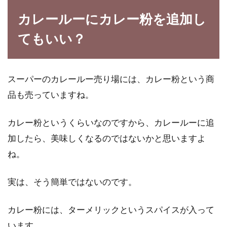
ホームベーカリーで食パンを焼くに
カレールーにカレー粉を追加し
は？たっぷりバター風味
てもいい？
ふつうの食パンはもう飽きました！？どうせ作
るならブリオッシュやホテル食パンのようなバ
スーパーのカレールー売り場には、カレー粉という商
ター風味た...
品も売っていますね。
カレー粉というくらいなのですから、カレールーに追
電子レンジで簡単スピーディ！おい
加したら、美味しくなるのではないかと思いますよ
しく出来るレシピをご紹介
ね。
忙しい時や疲れている時、また夏の暑い日に、
コンロで調理するのは大変です。そんな時、電
実は、そう簡単ではないのです。
子レンジ...
カレー粉には、ターメリックというスパイスが入って
います。