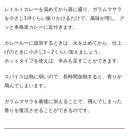
天然塩と精製塩とは？その違いと見
レトルトカレーを温めてから器に盛り、ガラムマサラ
分け方のコツは！？
を小さじ1/4くらい振りかけるだけで、風味が増し、グ
ッと本格派カレーに近付きます。
塩にこだわっている方も多いですね。塩は産地
だけではなく、原料や製法も違いがあるという
カレールーに追加するときは、火を止めてから、仕上
ことをご...
げのときに小さじ1～2くらい加えましょう。
ホットタイプを使えば、辛みも足すことができます。
美味しい味噌汁の作り方！もっと
スパイスは熱に弱いので、長時間加熱すると、香りが
「ほんだし」を活用しよう
飛んでしまいます。
和食は、だしが要の料理です。味噌汁も、だし
ガラムマサラを最後に加えることで、飛んでしまった
がなくてはなんだか味気ないですよね。昔は、
だし...
香りを復活させることができるのです。