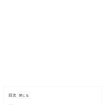
のことを”銀シャリ”と呼ぶのでしょうか？お寿
司屋さんで...
小麦粉を使ったお菓子は何が好き？
レシピ人気お菓子6選！
ちょっと甘いものが食べたいなという時はだれ
にでもありますよね。そんな時自分で好みのお
菓子が簡単に...
体に良い玄米の素晴らしい健康効
果！血圧を下げるって本当？
目次
高齢化社会を迎え、食生活の改善に注目が集ま