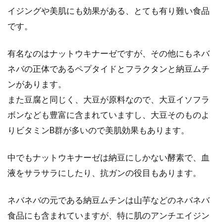
など、様々な味...
イジングや美肌にも効果がある、とても有り難い食品
です。
パンとお米の栄養などの違いについ
有名なのはナットウキナーゼですが、その他にもネバ
て＆和食をすすめる理由！
ネバの正体であるペプタイドとフラクタンと納豆ムチ
ンがあります。
私達日本人の食生活で、身近な存在と言えば
また豆腐と同じく、大豆が原料なので、大豆イソフラ
「お米」ですよね。しかし、最近では「主食が
ボンなども豊富に含まれていますし、大豆そのものよ
パン派」...
りビタミンB群が多いので美肌効果もあります。
中でもナットウキナーゼは納豆にしかない酵素で、血
液をサラサラにしたり、抗ガンの役目もあります。
ネバネバの元である納豆ムチンは山芋などのネバネバ
食品にも含まれていますが、特に肌のアンチエイジン