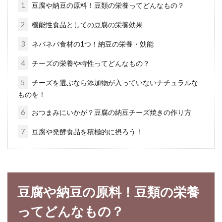
っています。中でも日本人の食の根幹とも言え
1
豆腐や納豆の原料！豆類の栄養ってどんなもの？
るお...
2
機能性食品としての豆腐の栄養効果
3
ネバネバ食材の1つ！納豆の栄養・効能
即席のインスタント味噌汁は健康や
4
チーズの栄養や特性ってどんなもの？
栄養面はどうなの？
5
チーズを選ぶなら添加物が入っていないナチュラルな
ものを！
一般的に、味噌などの発酵食品は身体にいいと
されていますね。味噌汁といえば、お湯を注ぐ
6
おつまみにいかが？豆腐の納豆チーズ焼きの作り方
だけで簡単...
7
豆腐や発酵食品を積極的に摂ろう！
白米と玄米の違いとは？糖質制限す
るのに玄米なら大丈夫！？
豆腐や納豆の原料！豆類の栄養
ってどんなもの？
最近良く聞く、糖質制限という言葉。聞いたこ
とがある人も多いのではないでしょうか？この