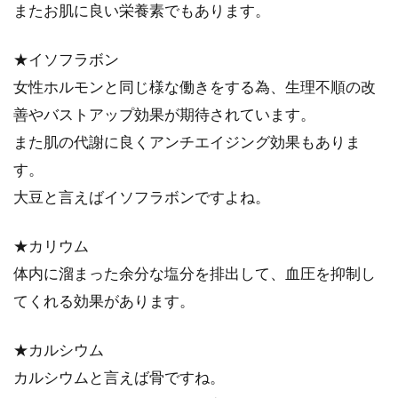
またお肌に良い栄養素でもあります。
ないでし...
★イソフラボン
女性ホルモンと同じ様な働きをする為、生理不順の改
玄米をふっくら仕上げる炊き方のコ
善やバストアップ効果が期待されています。
ツは、水の量と浸水時間！
また肌の代謝に良くアンチエイジング効果もありま
す。
体に良いといわれる玄米ですが、家で炊くのは
大変と思っていませんか。水の量や洗米の仕方
大豆と言えばイソフラボンですよね。
など、基...
★カリウム
体内に溜まった余分な塩分を排出して、血圧を抑制し
蕎麦を食べるときは小麦粉多い・少
てくれる効果があります。
ないに気を付けよう！
★カルシウム
蕎麦が健康に良いことは、よく知られています
カルシウムと言えば骨ですね。
ね。最近では、美容やダイエットでも蕎麦が注