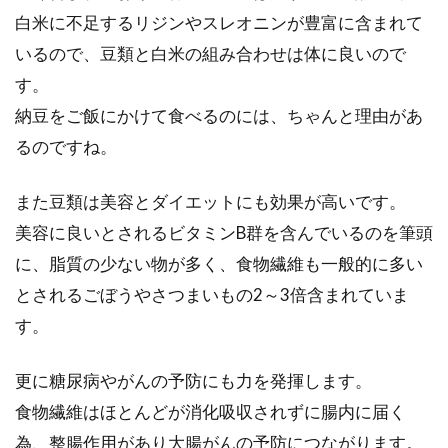
白米に不足するリジンやスレオニンが豊富に含まれて
いしくいただ...
いるので、豆類と白米の組み合わせは体に良いので
す。
大豆の煮物の水煮を作ろう！甘いと
納豆をご飯にかけて食べるのには、ちゃんと理由があ
更に美味しさがアップ！？
るのですね。
小さくて丸くて茶色い大豆。皆さんもよくご存
また豆類は美容とダイエットにも効果が高いです。
知だと思いますが、大豆には健康増進効果が期
美容に良いとされるビタミンB群を含んでいるのを筆頭
待できる...
に、脂質の少ない物が多く、食物繊維も一般的に多い
とされるごぼうやさつまいもの2～3倍含まれていま
す。
浸水しなくてもOK？玄米を圧力鍋
を使って四合炊いてみよう！
更に糖尿病やがんの予防にも力を発揮します。
食物繊維はほとんどが消化吸収されずに腸内に届く
健康に良い玄米はご家庭でも炊けます。普通の
為、整腸作用があり大腸がんの予防につながります。
炊飯器で炊けますが、もし圧力鍋をお持ちなら