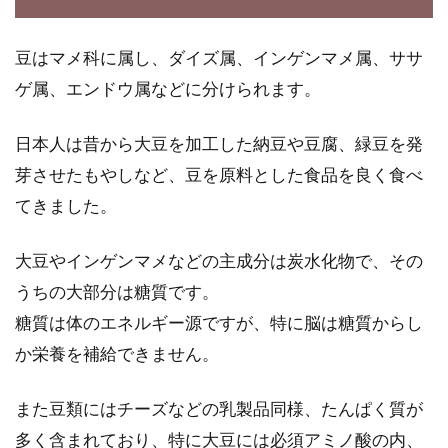
糖質制...
豆はマメ科に属し、ダイズ属、インゲンマメ属、ササ
ゲ属、エンドウ属などに分けられます。
「玄米or5分づき米」どちらを食べ
日本人は昔から大豆を加工した納豆や豆腐、緑豆を発
る？栄養面の違いとは？
芽させたもやしなど、豆を原料とした食品を良く食べ
栄養がたっぷり含まれたお米となると、玄米を
てきました。
選択して食べたくなりますが、食感に違和感を
感じてあきら...
大豆やインゲンマメなどの主成分は炭水化物で、その
うちの大部分は糖質です。
糖質は体のエネルギー源ですが、特に脳は糖質からし
玄米で作るおいしいお粥でカロリー
か栄養を補給できません。
を気にせず健康な体づくり
また豆類にはチーズなどの乳製品同様、たんぱく質が
栄養の宝庫と言われる玄米は、食感が硬いのが
多く含まれており、特に大豆には必須アミノ酸の内、
マイナスイメージですが、お粥にすることでお