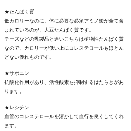
す。でもいざ...
★たんぱく質
低カロリーなのに、体に必要な必須アミノ酸が全て含
まれているのが、大豆たんぱく質です。
納豆やレンコンのネバネバ食材を使
チーズなどの乳製品と違いこちらは植物性たんぱく質
ってサラダ作りをしよう！
なので、カロリーが低い上にコレステロールもほとん
ネバネバ食材の代表とも言える「納豆」。ひと
どない優れものです。
口に納豆と言っても、沢山の種類があります
ね。ネ...
★サポニン
抗酸化作用があり、活性酸素を抑制するはたらきがあ
ります。
納豆と味噌汁の栄養について！それ
ぞれの栄養効果について
★レシチン
血管のコレステロールを溶かして血行を良くしてくれ
納豆と味噌汁は、日本人の食事に欠かせないで
ます。
すよね。毎日食べているという方も多いのでは