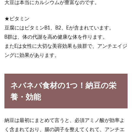
大豆は本当にカルシウムが豊富なのです。
目されていま...
★ビタミン
豆腐にはビタミンB1、B2、Eが含まれています。
玄米を食べると血糖値は上がるの
B群は、体の代謝を高め健康な体を作ります。
か？それとも下がるのか？
またEは女性に大切な美容効果も抜群で、アンチエイジ
ングに効果があります。
玄米が身体にいいことはよく知られています。
では、血糖値が気になる方にとってはいかがで
しょ...
ネバネバ食材の1つ！納豆の栄
養・効能
やっぱり味噌汁の具は豆腐！色んな
具材の味噌汁の作り方
納豆は最初にまとめて言うと、必須アミノ酸が効率よ
最近は簡単にお湯を注ぐだけのカップに入った
インスタント味噌汁や、フリーズドライ味噌汁
く含まれており、腸の調子を整えてくれて、アンチエ