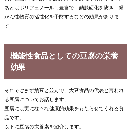
ぜひ一度使...
あとはポリフェノールも豊富で、動脈硬化を防ぎ、発
がん性物質の活性化を予防するなどの効果がありま
す。
小麦粉と砂糖のスイーツレシピ！甘
みを出すには天然物を！！
機能性食品としての豆腐の栄養
皆さんの趣味は何ですか？女性は特にスイーツ
作りが好きで、趣味にしている方は多いですよ
効果
ね！...
それではまず納豆と並んで、大豆食品の代表と言われ
お米1合の重さを知っていますか？
る豆腐についてお話します。
意外と知らないお米の重さ
豆腐には実に様々な健康的効果をもたらせてくれる食
品です。
スーパー等でお米を買う時に「5kg」や
以下に豆腐の栄養素を紹介します。
「10kg」と表記されているのをよく見かけま