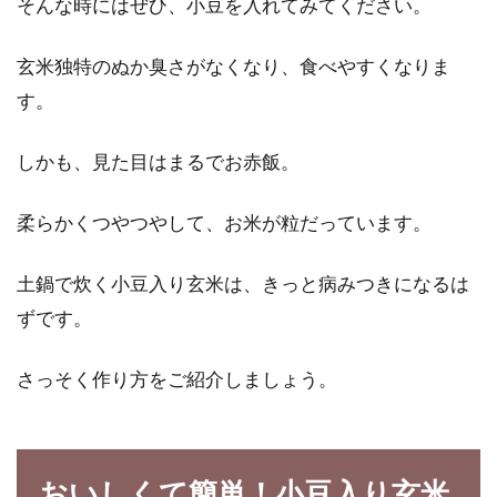
そんな時にはぜひ、小豆を入れてみてください。
超便利！マイヤー電子レンジ圧力鍋
玄米独特のぬか臭さがなくなり、食べやすくなりま
で簡単に手早く玄米料理
す。
知る人ぞ知るマイヤー電子レンジ圧力鍋は時短
しかも、見た目はまるでお赤飯。
料理の味方です。短い時間でレンジ調理がで
き、火を使...
柔らかくつやつやして、お米が粒だっています。
土鍋で炊く小豆入り玄米は、きっと病みつきになるは
納豆に味噌や砂糖を加えると美味し
ずです。
い？！色々な納豆の食べ方
さっそく作り方をご紹介しましょう。
食卓に加えると、食べ応えも栄養も十分に発揮
してくれる納豆。みなさんは、食べるときに、
どのよう...
おいしくて簡単！小豆入り玄米