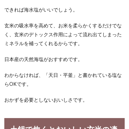
できれば海水塩がいいでしょう。
味噌を家で手作りできるの？タッパ
ーを利用した味噌作り！
玄米の吸水率を高めて、お米を柔らかくするだけでな
く、玄米のデトックス作用によって流れ出てしまった
手作り味噌には憧れを抱く方も多いとは思いま
ミネラルを補ってくれるからです。
すが「難しいのでは！？」と、つい手が出ない
こともしばし...
日本産の天然海塩がおすすめです。
わからなければ、「天日・平釜」と書かれている塩な
ご飯を冷蔵庫に入れたときの保存期
らOKです。
間と美味しく食べる方法
おかずを必要としないおいしさです。
冷蔵庫に入れたご飯は味が落ちて、パサパサと
した食感になります。ですが、毎日ご飯を炊く
のは面倒。...