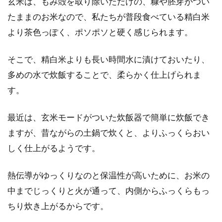
玄米は、もみ殻を取り除いただけの、糠や胚芽がつい
たままのお米なので、私たちが普段食べている精白米
小麦粉にはいろいろある？グラハム
より茶色っぽく、ポソポソと硬く感じられます。
粉と全粒粉の違いとは？
そこで、精白米よりも長い時間水に漬けておいたり、
一般的に、小麦粉といっても薄力粉や強力粉な
多めの水で炊飯することで、柔らかく仕上げられま
どの種類が分かれていますし、最近では小麦粉
す。
売り場に行っ...
最近は、玄米モードがついた炊飯器で簡単に炊飯でき
ますが、昔ながらの土鍋で炊くと、よりふっくらおい
アレンジを楽しもう！大葉味噌の作
しく仕上がるようです。
り方と保存方法をご紹介
熱伝導がゆっくりなのと保温性が高いために、お米の
夏になると目にすることの多い大葉ですが、メ
中までじっくりと火が通って、内側からふっくらもっ
インのおかずとして日の目を浴びることは少な
ちり炊き上がるからです。
いのではないでし...