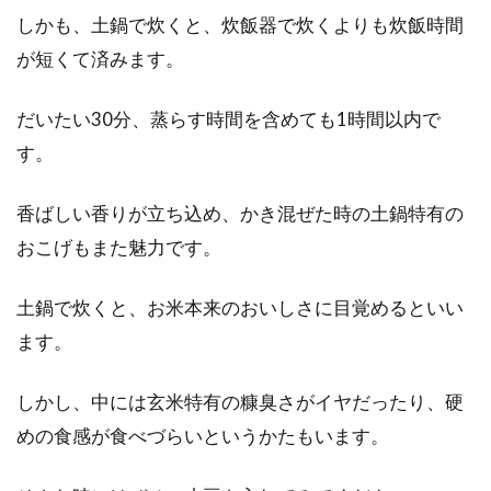
しかも、土鍋で炊くと、炊飯器で炊くよりも炊飯時間
が短くて済みます。
栄養豊富な白和えレシピの紹介！味
噌入り味噌なしバージョン
だいたい30分、蒸らす時間を含めても1時間以内で
す。
今日は、体にいいものを食べたい、そんな日は
白和えはいかがでしょうか？普段何気なく食べ
ている白...
香ばしい香りが立ち込め、かき混ぜた時の土鍋特有の
おこげもまた魅力です。
土鍋で炊くと、お米本来のおいしさに目覚めるといい
玄米や麦の栄養価が知りたい！どっ
ます。
ちの方が栄養価が高いの？
皆さんは、健康増進や体質改善の為に、主食を
しかし、中には玄米特有の糠臭さがイヤだったり、硬
白米から変更してみようと考えた時に、玄米に
めの食感が食べづらいというかたもいます。
するか麦にする...