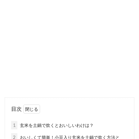
基本の味噌汁の作り方！味わい深い
「昆布だし」を簡単に作る
味噌汁にはだしが必要不可欠ですが、普段どの
ようなだしで味噌汁を作っていますか。手軽
な...
玄米の健康効果とは？玄米のデメリ
ットの消化不良の改善方法
目次
玄米は白米に比べると、栄養豊富ですよね。玄
米の健康効果について皆さんはご存知でしょう
1
玄米を土鍋で炊くとおいしいわけは？
か？玄...
2
おいしくて簡単！小豆入り玄米を土鍋で炊く方法と