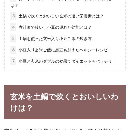
は？
3
土鍋で炊くとおいしい玄米の凄い栄養素とは？
玄米の炊き方2合分を知っておけば
基本からアレンジまで可能
4
煮汁まで凄い！小豆の優れた効能とは？
5
土鍋を使った玄米入り小豆ご飯の炊き方
みなさんは、玄米を食事で摂り入れています
か？健康にために、これから玄米生活をスター
6
小豆入り玄米ご飯に黒豆も加えたヘルシーレシピ
トしたい人...
7
小豆と玄米のダブルの効果でダイエットもバッチリ！
お米の浸水は一晩置いても問題な
し？美味しい炊き方とは
玄米を土鍋で炊くとおいしいわ
けは？
お米はちょっとのひと手間で美味しくなる食材
です。主食ですから、食べるなら美味しく食べ
たいです...