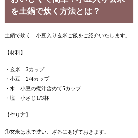
を土鍋で炊く方法とは？
BBQでもがっつり食べたい！焼きお
にぎりを味噌や醤油味で
土鍋で炊く、小豆入り玄米ご飯をご紹介いたします。
BBQと言えば、お肉や野菜を鉄板で焼いて、ビ
ールを飲みながら談笑するもの。アウトドアが
【材料】
好きな...
・玄米 3カップ
・小豆 1/4カップ
もう炊飯で失敗しない！米と水の量
・水 小豆の煮汁含めて5カップ
の正しい重量の割合は？
・塩 小さじ1/3杯
ご飯をおいしく炊くために重要となるのが水の
【作り方】
量です。水の量を間違えると、炊いたご飯がべ
ちゃべちゃ...
①玄米は水で洗い、ざるにあげておきます。