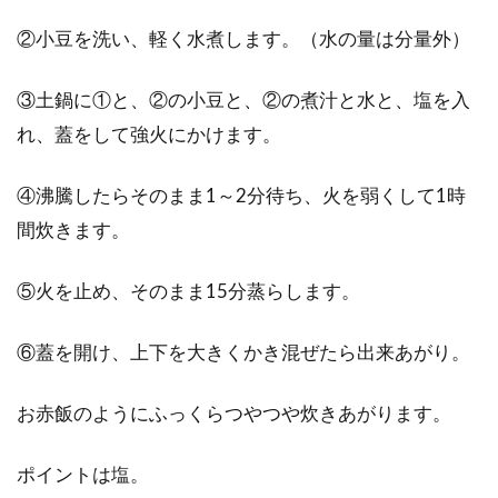
②小豆を洗い、軽く水煮します。（水の量は分量外）
お米を30㎏購入！保存方法で気を付
けることはある？
③土鍋に①と、②の小豆と、②の煮汁と水と、塩を入
れ、蓋をして強火にかけます。
みなさんのご家庭では、一度で何㎏のお米を購
入していますか？だいたいの場合10㎏、多くて
④沸騰したらそのまま1～2分待ち、火を弱くして1時
30㎏...
間炊きます。
⑤火を止め、そのまま15分蒸らします。
一歳半の食事の適量ってどのくらい
なの！？パンの栄養とは？
⑥蓋を開け、上下を大きくかき混ぜたら出来あがり。
一歳を過ぎると、徐々におっぱいやミルクから
お赤飯のようにふっくらつやつや炊きあがります。
幼児食に移行する時期です。食べられるもの
も、増えてきま...
ポイントは塩。