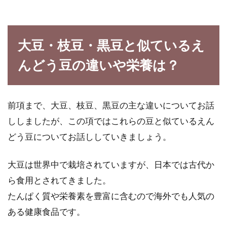
味噌を使った鍋は、味や風味が異なる味噌の使
い分けや、味噌をブレンドすることでいろいろ
大豆・枝豆・黒豆と似ているえ
な味が楽しめ...
んどう豆の違いや栄養は？
玄米ご飯をフライパン一つで作るこ
前項まで、大豆、枝豆、黒豆の主な違いについてお話
とができる炊き方をご紹介
ししましたが、この項ではこれらの豆と似ているえん
どう豆についてお話ししていきましょう。
玄米を炊くということになると、土鍋や圧力
鍋、玄米を炊ける炊飯器を用意しなければと考
える人もいます。...
大豆は世界中で栽培されていますが、日本では古代か
ら食用とされてきました。
たんぱく質や栄養素を豊富に含むので海外でも人気の
味噌の賞味期限は3ヶ月くらい？期
ある健康食品です。
限が切れた味噌は使える？