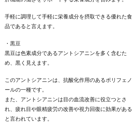
近頃女性たちの間で、1日のカロリーを1500キ
手軽に調理して手軽に栄養成分を摂取できる優れた食
ロカロリー以内にするダイエット方法が人気で
品であると言えます。
す。...
・黒豆
黒豆は色素成分であるアントシアニンを多く含むた
海外でも人気の「和食」一食当り大
め、黒く見えます。
事なのはカロリーより質
このアントシアニンは、抗酸化作用のあるポリフェノ
平成25年、日本が誇る食文化「和食」が、ユネ
ールの一種です。
スコ無形文化遺産に登録されました。日本の国
また、アントシアニンは目の血流改善に役立つとさ
土は縦...
れ、疲れ目や眼精疲労の改善や視力回復に効果がある
と言われています。
バリエーション豊富！味噌を使った
おいしい鍋と出汁の取り方