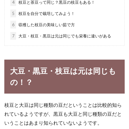
甘くてコクがたっぷりです
4
枝豆と茶豆って同じ？黒豆の枝豆もある！
5
枝豆を自分で栽培してみよう！
味噌は大豆、麹、塩だけを原料としたシンプル
な食材です。それだけに、各原料の配分が味噌
6
収穫した枝豆の美味しい茹で方
の決め手...
7
大豆・枝豆・黒豆は元は同じでも栄養に違いがある
ダイエット中！米・パン・パスタな
どで糖質が多い主食は！？
大豆・黒豆・枝豆は元は同じも
の！？
米・パン・パスタは、私達の主食ですよね！日
本人のソウルフードのお米、朝ご飯でお米と同
じくらい...
枝豆と大豆は同じ種類の豆だということは比較的知ら
れているようですが、黒豆も大豆と同じ種類の豆だと
ライ麦と全粒粉。それぞれのパン特
いうことはあまり知られていないようです。