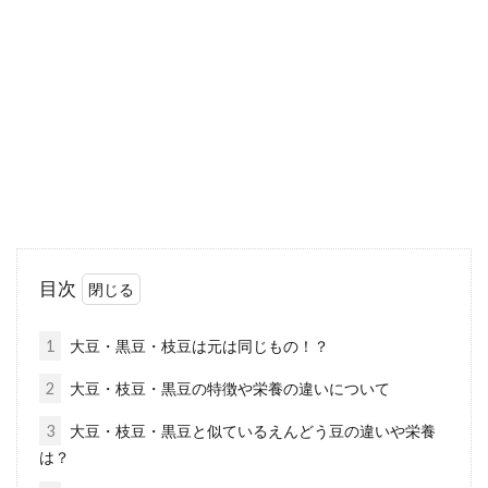
症にも効果的なの！？
お正月が過ぎ、1年で最も寒い時期も終わろう
とする頃から気になり出すのが花粉症です。辛
いく...
そうめんやうどんの栄養＆カロリー
は？塩分量の判断の方法！
目次
暑い夏場は、食欲が減退しますよね。そんな時
は、「そうめん」や「うどん」などの麺類が、
1
大豆・黒豆・枝豆は元は同じもの！？
作るのも...
2
大豆・枝豆・黒豆の特徴や栄養の違いについて
3
大豆・枝豆・黒豆と似ているえんどう豆の違いや栄養
は？
美味しい味噌の作り方は大豆1kgで