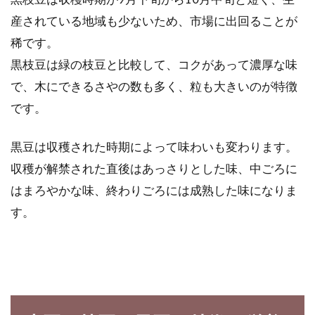
保管方法には気をつけて！
産されている地域も少ないため、市場に出回ることが
毎日、みなさんが食べているお米。お米を購入
稀です。
したら、そのまま袋に入れっぱなしで保管して
黒枝豆は緑の枝豆と比較して、コクがあって濃厚な味
る人って...
で、木にできるさやの数も多く、粒も大きいのが特徴
です。
玄米茶はどんな効能がある？カフェ
黒豆は収穫された時期によって味わいも変わります。
イン含有量はどのくらい？
収穫が解禁された直後はあっさりとした味、中ごろに
はまろやかな味、終わりごろには成熟した味になりま
玄米茶は、その名の通り、玄米を使用したお茶
す。
です。玄米茶はカフェインが入っていないと思
いの方もい...
寝かせ玄米を食べるメリットや作り