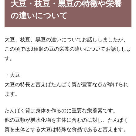
方！2合炊きで挑戦しよう！
大豆・枝豆・黒豆の特徴や栄養
の違いについて
近年、人気がある玄米ご飯ですが、苦手な方も
多いのではないでしょうか。食感やにおいが苦
手・・と...
大豆、枝豆、黒豆の違いについてお話ししましたが、
この項では3種類の豆の栄養の違いについてお話ししま
す。
玄米ご飯にしようとしての失敗！ア
レンジでどうにかできる？
・大豆
大豆の特長と言えばたんぱく質が豊富な点が挙げられ
玄米ご飯がよく健康に良いと話題にあがってい
るため、試してみたものの失敗してしまうこと
ます。
があります。...
たんぱく質は身体を作るのに重要な栄養素です。
他の豆類が炭水化物を主体に含むのに対し、たんぱく
玄米を精米すると栄養量が減る？玄
質を主体とする大豆は特殊な食品であると言えます。
米のアレコレを学ぼう！