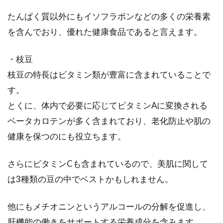
たんぱく質以外にもイソフラボンなどの多くの栄養素
栄養豊富で健康的なことから、いま熱視線を浴
を含んでおり、優れた健康食品であると言えます。
びている玄米。白米に精米すると、栄養の量も
減ってし...
・枝豆
枝豆の特長はビタミン類が豊富に含まれていることで
す。
美味しい玄米ご飯のカロリーは炊く
とくに、体内で必要に応じてビタミンAに変換される
前と炊いた後でどう違う？
ベータカロテンが多く含まれており、老化防止や肌の
健康を保つのにも役立ちます。
お米は玄米でも精白米でも、炊く前と炊いた後
では、水の量が含まれて重量が変わります。私
たちが日...
さらにビタミンCも含まれているので、美肌に関して
は3種類の豆の中でベストかもしれません。
豆腐を使ったレシピで1食400キロカ
他にもメチオニンというアルコールの分解を促進し、
ロリーを目指す！
肝機能の働きをサポートする栄養成分を含みます。