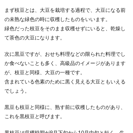
徴、栄養の効能とは？
まず枝豆とは、大豆を栽培する過程で、大豆になる前
皆さんはライ麦パンや全粒粉パンが体に良いパ
の未熟な緑色の時に収穫したものをいいます。
ンということは、ご存知かと思います。ライ麦
緑色だった枝豆をそのまま収穫せずにいると、乾燥し
パン...
て茶色の大豆になります。
次に黒豆ですが、おせち料理などの限られた料理でし
ピーマンは「味噌」を使えば人気食
か食べないことも多く、高級品のイメージがあります
材に！？子供が喜ぶレシピ
が、枝豆と同様、大豆の一種です。
含まれている色素のために黒く見える大豆ともいえる
子供の中には、「ピーマンが苦手」という子も
でしょう。
多いでしょう。しかし、ピーマンにはビタミン
Cなどの...
黒豆も枝豆と同様に、熟す前に収穫したものがあり、
これを黒枝豆と呼びます。
夏も美味しいご飯を！夏場のお米の
黒枝豆は収穫時期が9月下旬から10月中旬と短く、生