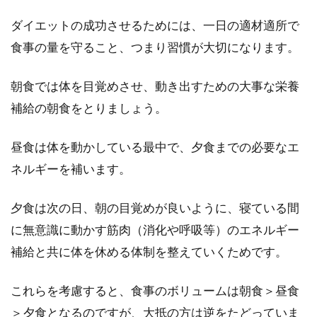
ダイエットの成功させるためには、一日の適材適所で
ダイエットを行うとき、「糖質」や「脂質」を
食事の量を守ること、つまり習慣が大切になります。
気にする方は多いかと思います。実はダイエッ
トを成功さ...
朝食では体を目覚めさせ、動き出すための大事な栄養
補給の朝食をとりましょう。
グルテンフリーパンのダイエット効
昼食は体を動かしている最中で、夕食までの必要なエ
果やカロリーを徹底解説！
ネルギーを補います。
最近注目されている「グルテンフリー」。これ
夕食は次の日、朝の目覚めが良いように、寝ている間
は、ハリウッドセレブやモデルさんなどにも人
気の食事...
に無意識に動かす筋肉（消化や呼吸等）のエネルギー
補給と共に体を休める体制を整えていくためです。
豆乳でカロリーオフできるのか？気
これらを考慮すると、食事のボリュームは朝食＞昼食
になる糖質と美容効果は？
＞夕食となるのですが、大抵の方は逆をたどっていま