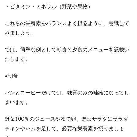
・ビタミン・ミネラル（野菜や果物）
ダイエットをする時には野菜が欠かせません。
しかし、ただ単に食べるものを減らしてダイエ
これらの栄養素をバランスよく摂るように、意識して
ットをし...
みましょう。
では、簡単な例として朝食と夕食のメニューを記載い
確実にカロリー消費ができるおすす
たします。
めダンスを体力別にご紹介
●朝食
カロリー消費効果が高いダンスは、教室やプロ
グラムが充実しています。運動量が多いダンス
パンとコーヒーだけでは、糖質のみの補給になってし
が得意な...
まいます。
野菜100％のジュースやゆで卵、野菜サラダにサラダ
ウーロン茶で食事で摂り過ぎた油を
チキンやハムを足して、必要な栄養素を摂りましょ
分解させて排出させよう