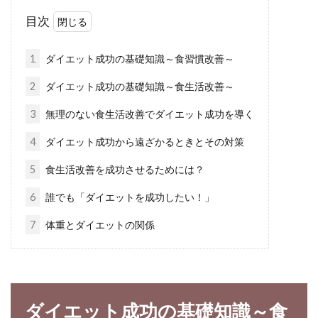
目次
女性なら、誰しも気になるのが自分の体重では
ないでしょうか。ですが、実は体重だけでな
1
ダイエット成功の基礎知識～食習慣改善～
く、体脂肪...
2
ダイエット成功の基礎知識～食生活改善～
3
無理のない食生活改善でダイエット成功を導く
ダイエット中もラーメンが食べた
4
ダイエット成功から遠ざかるときとその対策
い！カロリーを抑える方法！
5
食生活改善を成功させるためには？
ラーメンは、外食で食べる、自宅で凝って作
6
誰でも「ダイエットを成功したい！」
る、インスタントラーメンやカップラーメン等
7
体重とダイエットの関係
で手軽に食べる...
カロリーオフなら食べてみたい！ヘ
ダイエット成功の基礎知識～食
ルシーなケーキレシピ特集