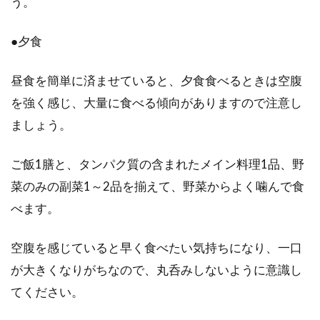
う。
油っこいものやお肉を食べるときにはウーロン
●夕食
茶を飲めば良い、というのはご存知でしょう
か。ウーロ...
昼食を簡単に済ませていると、夕食食べるときは空腹
を強く感じ、大量に食べる傾向がありますので注意し
ましょう。
食生活改善で健康的にダイエット！
痩せ体質を作る生活とは？
ご飯1膳と、タンパク質の含まれたメイン料理1品、野
菜のみの副菜1～2品を揃えて、野菜からよく噛んで食
健康的に痩せたいと思ったら、食生活改善をし
ましょう。極端な制限や我慢を強いられるダイ
べます。
エットと...
空腹を感じていると早く食べたい気持ちになり、一口
が大きくなりがちなので、丸呑みしないように意識し
もち米や白米、雑穀米のカロリー
てください。
は？低GI値の炭水化物とは？