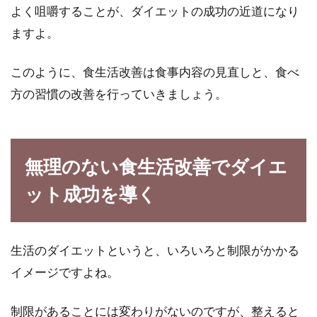
よく咀嚼することが、ダイエットの成功の近道になり
私たちが食べている炭水化物には、たくさんの
ますよ。
種類があります。白米・玄米・雑穀米・もち
米・パン・パス...
このように、食生活改善は食事内容の見直しと、食べ
方の習慣の改善を行っていきましょう。
摂取したカロリーを楽しく持続的に
消費していくための方法
無理のない食生活改善でダイエ
日本には、おいしそうで魅力的な食べもので溢
ット成功を導く
れています。体重の増加が気になりますが、そ
んな環境で...
生活のダイエットというと、いろいろと制限がかかる
イメージですよね。
制限があることには変わりがないのですが、整えると