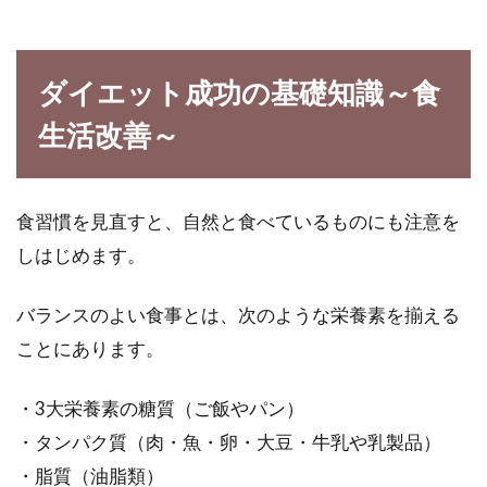
グラタンは大人も子供も、みんな大好きですよ
ね。でもグラタンはバターや生クリームを使っ
ダイエット成功の基礎知識～食
て、高カ...
生活改善～
ダイエットでリバウンドしない！七
食習慣を見直すと、自然と食べているものにも注意を
合食ダイエットのまとめ！
しはじめます。
ダイエットについて、誰もが一度は考えてみた
バランスのよい食事とは、次のような栄養素を揃える
ことがあると思います。ダイエットのイメージ
は、...
ことにあります。
・3大栄養素の糖質（ご飯やパン）
野菜ジュースを効果的にダイエット
・タンパク質（肉・魚・卵・大豆・牛乳や乳製品）
で活かすおすすめの方法
・脂質（油脂類）