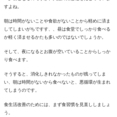
すよね。
ヘルシーなイメージのある豆乳。牛乳の代わり
に豆乳を飲んだ方がカロリーオフできて、美容
朝は時間がないことや食欲がないことから軽めに済ま
やダイエ...
してしまいがちですす、、昼は食堂でしっかり食べる
か軽く済ませるかたも多いのではないでしょうか。
マヨネーズを使うレシピをカロリー
そして、夜になるとお腹が空いていることからしっか
オフするためにできること
り食べます。
かけたり、和えたり、ソースを作ったり、マヨ
そうすると、消化しきれなかったものが残ってしま
ネーズはレシピが豊富ですね。しかしレシピに
い、朝は時間がないから食べないと、悪循環が生まれ
よっ...
てしまうのです。
食生活改善のためには、まず食習慣を見直ししましょ
とろ～りグラタン！カロリーオフで
う。
も大満足なレシピをご紹介