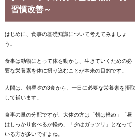
習慣改善～
ダイエット中だからといって、何も甘いものを
食べることができないなんて、さみしいですよ
ね。...
はじめに、食事の基礎知識について考えてみましょ
う。
米麹と酒粕、甘酒には2種類？スー
食事は動物にとって体を動かし、生きていくための必
パーフードと言われる理由
要な栄養素を体に摂り込むことが本来の目的です。
甘酒は「飲む点滴」と言われるほど豊富な栄養
人間は、朝昼夕の3食から、一日に必要な栄養素を摂取
が含まれています。甘酒は酒粕と米麹、2つの
して補います。
種類の甘...
食事の量の分配ですが、大体の方は「朝は軽め」「昼
はしっかり食べるか軽め」「夕はガッツリ」となって
調味料は醤油がおすすめ！？ダイエ
いる方が多いですよね。
ットを成功させるコツ