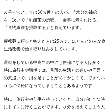
醤油は日本の代表的な調味料です。醤油は、
4ml入り×10袋～1000ml入りが、一般用に販
改善方法としては50％近くの人が、「水分の補給」
売...
を、次いで「乳酸菌の摂取」「食事に気を付ける」
「食物繊維を摂取する」と答えています。
賞味期限と消費期限の違いとは？！
便秘薬に頼ると答えた人は25％で、ほとんどの人が食
記載なしの商品もある！？
生活改善で治す取り組みをしています。
みなさんは、食品の期限表示に「賞味期限」と
運動をしている中高生の中にも便秘になる人は多く、
「消費期限」の2種類があることをご存じでし
ょうか？実...
特に旅行中や職場では、普段の生活との違いや周囲へ
の気遣いで、用を足すことが恥ずかしくて、できない
うちに便秘になってしまうこともあるようです。
イカの刺身に潜む寄生虫にご用心！
寄生虫への対処法って！？
特に、旅行中や仕事を持っていると、自分が好きな時
にトイレに行くことができず、水分を控えてしまう人