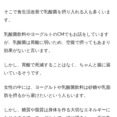
食品があります。そのうち納豆を代表とした、
そこで食生活改善で乳酸菌を摂り入れる人も多くいま
アルカリ性...
す。
乳酸菌飲料やヨーグルトのCMでもお話をしています
食事改善でダイエット！アメリカで
が、乳酸菌は胃酸に弱いため、空腹で摂ってもあまり
注目されている和食人気
効果がないと言います。
アメリカでは、日本以上に肥満や生活習慣病が
しかし、胃酸で死滅することはなく、ちゃんと腸に届
問題になっています。肥満の人数も、レベルも
日本と比...
いているそうです。
女性の中には、ヨーグルトや乳酸菌飲料は砂糖や乳脂
カロリー制限と糖質制限を両方する
肪を摂るから避けたいという人もいます。
ためにはどうすればいいの
しかし、糖質や脂質は身体を作る大切なエネルギーに
糖質制限の食材がブームで、色々な商品が次々