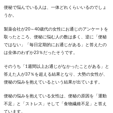
突然ですが、あなたはウィンナーが好きです
便秘で悩んでいる人は、一体どれくらいいるのでしょ
か？では、ウィンナーが好きという方にもうひ
とつ質問しま...
うか。
製薬会社が20～40歳代の女性にお通じのアンケートを
取ったところ、便秘に悩む人の数は多く、逆に「便秘
体を動かすエネルギーになる糖を吸
ではない」「毎日定期的にお通じがある」と答えたの
収する時間はどれくらい？
は全体のわずか23％だったそうです。
体を動かすためにはエネルギーが必要ですが、
そのエネルギーは食材に含まれる糖からできて
そのうち「1週間以上お通じがなかったことがある」と
います。...
答えた人が37％を超える結果となり、大勢の女性が、
便秘の悩みを抱えているという結果が出ています。
家庭の醤油100mlの栄養素と醤油を
便秘の悩みを抱えている女性は、便秘の原因を「運動
使った楽しいレシピご紹介
不足」と「ストレス」そして「食物繊維不足」と答え
ています。