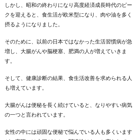
しかし、昭和の終わりになり高度経済成長時代のピー
料理酒やみりんは無くても醤油くらいは持って
いるもの...
クを迎えると、食生活が欧米型になり、肉や油を多く
摂るようになりました。
そのために、以前の日本ではなかった生活習慣病が急
醤油の原料やアレルギーと遺伝子組
増し、大腸がんや脳梗塞、肥満の人が増えていきま
み換えの情報について
す。
醤油といえば、必ず家にある調味料ですよね。
醤油って昔からあって当たり前のものだけど、
そして、健康診断の結果、食生活改善を求められる人
何を原料...
も増えています。
大腸がんは便秘を長く続けていると、なりやすい病気
の一つと言われています。
女性の中には頑固な便秘で悩んでいる人も多くいます