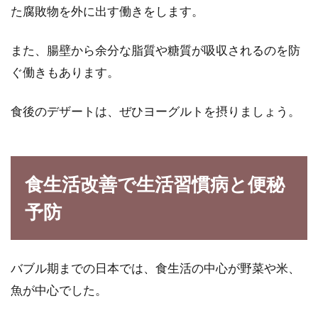
た腐敗物を外に出す働きをします。
でしょうか。確かに、細かく計算するのは資料
やソフト...
また、腸壁から余分な脂質や糖質が吸収されるのを防
ぐ働きもあります。
体に良いと評判の大豆だけどカロリ
食後のデザートは、ぜひヨーグルトを摂りましょう。
ーが高くて太るって本当？
畑の肉と呼ばれ、昔から私たちの食卓には欠か
せない存在だった大豆。今またその優れた栄養
食生活改善で生活習慣病と便秘
素が健康...
予防
醤油の香りでご飯がすすむ！塩分控
バブル期までの日本では、食生活の中心が野菜や米、
えめな食べ方をご紹介
魚が中心でした。
どの家庭にもある醤油。一人暮らしをしても、