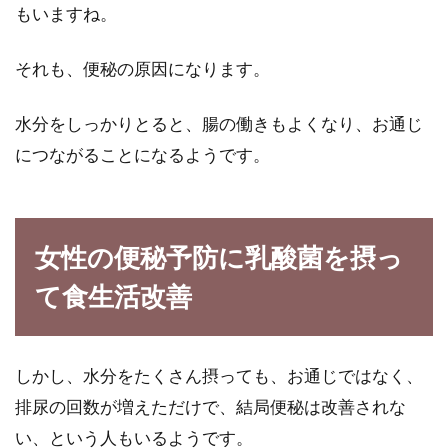
家庭の食卓や、居酒屋で良く出されるイカの刺
もいますね。
身・・・。甘くて美味しいイカの刺身が好きな
方は、多...
それも、便秘の原因になります。
水分をしっかりとると、腸の働きもよくなり、お通じ
20代後半の女性の体を知ろう！カロ
につながることになるようです。
リー摂取のポイント
20代というと、若々しく、元気に満ちた年代と
いう印象を持つのではないでしょうか。しか
女性の便秘予防に乳酸菌を摂っ
し、20...
て食生活改善
納豆はアルカリ性！アルカリ性食品
しかし、水分をたくさん摂っても、お通じではなく、
を摂ることが健康に良い！
排尿の回数が増えただけで、結局便秘は改善されな
い、という人もいるようです。
食品を大きく分けると、アルカリ性食品と酸性