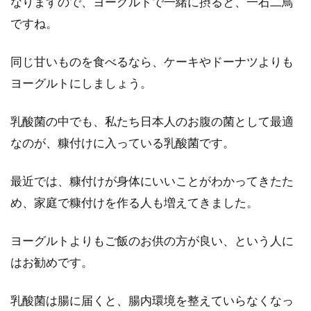
なりますので、ヨーグルトで一緒に摂ると、一石二鳥
に販売されていますね。でも、ダイエットとい
ですね。
えば、カ...
同じ甘いものを食べるなら、ケーキやドーナツよりも
ヨーグルトにしましょう。
市販のコーヒー牛乳に含まれている
砂糖の量はどのくらい！？
乳酸菌の中でも、私たち日本人のお腹の菌として最適
なのが、糠付けに入っている乳酸菌です。
皆さんは、コーヒー牛乳は好きですか？甘くて
美味しいコーヒー牛乳は、昔から愛されている
最近では、糠付けが身体にいいことがわかってきたた
飲み物で...
め、家庭で糠付けを作る人も増えてきました。
ヨーグルトよりもご飯のお供の方が良い、という人に
カロリー計算はご飯から！ご飯一合
はお勧めです。
のカロリーと1食の適量
乳酸菌は腸に届くと、腸内環境を整えていらなくなっ
カロリー計算は、難しそうに感じることはない