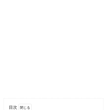
生活の中で、大切な要素であるのは「食べる」
ということです。食べ物から体ができているの
ですから...
トランス脂肪酸が含まれたマーガリ
ンの代用となるものは何？
パンに塗るのに欠かせないマーガリン。そのマ
ーガリンには、健康に悪影響を及ぼすといわれ
るトラン...
高野豆腐の煮物はお弁当には不向
き！？夏の食中毒防止対策
目次