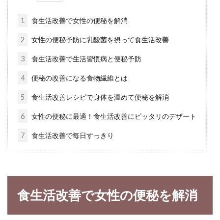
日本の伝統食で、幅広い年齢層に好まれている
高野豆腐。キュッキュッとした独特の食感が、
1
食生活改善で女性の便秘を解消
不思議な感...
2
女性の便秘予防に乳酸菌を摂って食生活改善
3
食生活改善で生活習慣病と便秘予防
カロリーは意外に低い？！ラーメン
4
便秘の改善になる食物繊維とは
に含まれる糖質や塩分は？
5
食生活改善レシピで身体を温めて便秘を解消
醤油に味噌、塩といった定番のものから、個性
6
女性の便秘に最適！食生活改善にピッタリのデザート
的なラーメンがたくさんあります。人気ラー
7
食生活改善で毎日すっきり
メ...
ウィンナーの添加物を自宅で簡単に
食生活改善で女性の便秘を解消
除去する3つの方法