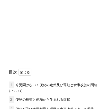
正しく知って健康的に飲む
朝食がごはん派の人は、毎日飲む味噌汁。体に
良いと言われている味噌汁ですが、塩分の量も
気になる...
カロリーゼロは万能ではない！どん
な食品でも摂りすぎに注意
カロリーゼロの食品を利用したことがあります
目次
か。小腹が空いているけれど、太りたくないと
いう人の...
1
今更聞けない！便秘の定義及び運動と食事改善の関連
について
2
便秘の種類と便秘から生まれる症状
うちの子落ち着きがない？赤ちゃん
3
便秘が及ぼす悪影響を運動と食事改善によって予防