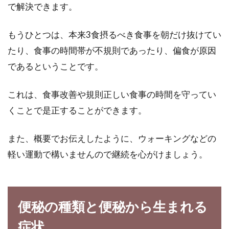
い？でも酔いにくいんです！
で解決できます。
夕食のお共に焼酎を飲む人が増えていますね。
もうひとつは、本来3食摂るべき食事を朝だけ抜けてい
日本酒などの他のお酒と比べると、家計にも優
たり、食事の時間帯が不規則であったり、偏食が原因
しいです...
であるということです。
これは、食事改善や規則正しい食事の時間を守ってい
体に良い玄米のカロリーは茶碗1杯
くことで是正することができます。
分でどれくらいあるの？
また、概要でお伝えしたように、ウォーキングなどの
玄米は、体に良いといわれています。そのた
軽い運動で構いませんので継続を心がけましょう。
め、カロリーは低いのではないかというイメー
ジが強いです...
便秘の種類と便秘から生まれる
玄米で血糖値の急上昇を緩和！グラ
症状