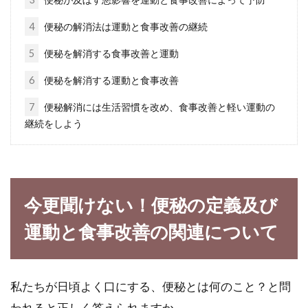
が食事用椅子に座らない！
4
便秘の解消法は運動と食事改善の継続
離乳食を始めた頃、まだお座りするのがやっと
5
便秘を解消する食事改善と運動
で、1日1回の食事の時間を楽しみにしていた方
も多いのでは...
6
便秘を解消する運動と食事改善
7
便秘解消には生活習慣を改め、食事改善と軽い運動の
継続をしよう
食生活改善は簡単！一人暮らしでも
結婚しても食事を楽しもう
一人暮らしをしていると、食事が面倒になり抜
今更聞けない！便秘の定義及び
いてしまったり、いい加減な食事になってしま
運動と食事改善の関連について
います。...
私たちが日頃よく口にする、便秘とは何のこと？と問
女性のいつものお昼ご飯！摂取カロ
われると正しく答えられますか。