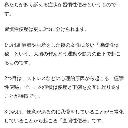
バランスを安定させるコツ
私たちが多く訴える症状が習慣性便秘というもので
す。
ニキビができると「肉中心の生活になって
る？」や「チョコレートなどのお菓子の食べ過
習慣性便秘は更に3つに分けられます。
ぎ？」と考えがち...
1つは高齢者やお産をした後の女性に多い「弛緩性便
秘」という、大腸のぜんどう運動や筋力の低下で起こ
チューブタイプのバターに含まれる
るものです。
トランス脂肪酸への疑問
2つ目は、ストレスなどの心理的原因から起こる「痙攣
チューブタイプのバターと聞くと、いつもは固
性便秘」で、この症状は便秘と下痢を交互に繰り返す
く感じがちなバターが、使いやすくなったもの
かなと思われ...
ことが特徴です。
3つめは、便意があるのに我慢をしていることが日常化
ビタミンcの飲料水はここが優れてい
していることから起こる「直腸性便秘」です。