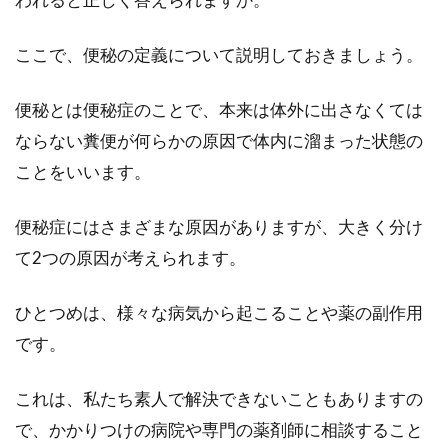
リーや食事内容の理想は？
ここで、便秘の定義について説明しておきましょう。
いつものお昼休憩の時間になると「今日は何食
べよう」と考えながら食堂や外に出かけます。
便秘とは便秘症のことで、本来は体外に出さなくては
また、節...
ならない糞便が何らかの原因で体内に溜まった状態の
ことをいいます。
雑炊のカロリーってどれくらい？ダ
便秘症にはさまざまな原因がありますが、大きく分け
イエットに向いているの？
て2つの原因が考えられます。
冬の寒い日やお酒を飲んだ後にいただく雑炊
ひとつめは、様々な病気から起こることや薬の副作用
は、体にしみわたるような、滋味あふれるおい
しさですよね。...
です。
これは、私たち素人で解決できないこともありますの
焼酎のアルコール度数は意外と高
で、かかりつけの病院や専門の薬剤師に相談すること