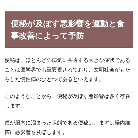
る！積極的に摂取すべき
体になくてはならないビタミンcですが、肌を綺
便秘が及ぼす悪影響を運動と食
麗にしてくれるとか、風邪にはビタミンcが良い
とよく聞い...
事改善によって予防
便秘は、ほとんどの病気に共通する大きな症状である
女性が一食に必要なカロリーは？不
ことは医学界でも重要視されており、文明社会がもた
足するとどうなるの？
らした慢性病のひとつであるといえます。
成人の女性は、1日におよそ2000kcalを必要と
しています。単純に計算すると、一食が600...
このようなことから、便秘が及ぼす悪影響は多く存在
します。
カロリーが高い食品や食材は一番太
便が腸内に溜まった状態である便秘は、まずは腸内細
る？色々な食品を比較
菌に悪影響を及ぼします。