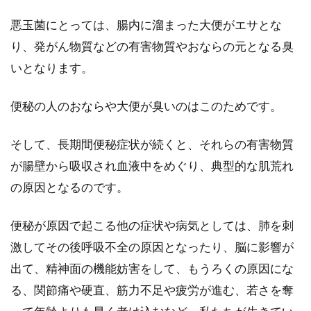
カロリーが高いと太る、カロリーが低いと太ら
悪玉菌にとっては、腸内に溜まった大便がエサとな
ないと、よくいわれますね。しかし、このカロ
り、発がん物質などの有害物質やおならの元となる臭
リーが高...
いとなります。
便秘の人のおならや大便が臭いのはこのためです。
食生活改善の中で出る好転反応の理
由と改善のための方法は？
そして、長期間便秘症状が続くと、それらの有害物質
が腸壁から吸収され血液中をめぐり、典型的な肌荒れ
今の世の中にある食材を使い食事として体内に
の原因となるのです。
摂り入れると、栄養素と共に望まない有害物質
も摂り入れて...
便秘が原因で起こる他の症状や病気としては、肺を刺
激してその後呼吸不全の原因となったり、脳に影響が
出て、精神面の機能妨害をして、もうろくの原因にな
離乳食開始は生後5、6ヶ月？始める
る、関節痛や硬直、筋力不足や疲労が進む、若さを奪
目安や2回食への移行は？