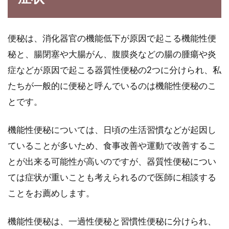
フでわかる精白米との違い
血糖値は空腹のときに下がり、食事をすると上
便秘は、消化器官の機能低下が原因で起こる機能性便
がります。健康な人は、空腹時と満腹時では血
秘と、腸閉塞や大腸がん、腹膜炎などの腸の腫瘍や炎
糖値の値...
症などが原因で起こる器質性便秘の2つに分けられ、私
たちが一般的に便秘と呼んでいるのは機能性便秘のこ
とです。
食事改善で生理痛を和らげ月経の憂
鬱さを減らせる方法とは？
機能性便秘については、日頃の生活習慣などが起因し
ていることが多いため、食事改善や運動で改善するこ
月経は将来の妊娠や出産をするため、女性にと
っては必要なものではありますが、毎月のこと
とが出来る可能性が高いのですが、器質性便秘につい
なので憂鬱に...
ては症状が重いことも考えられるので医師に相談する
ことをお薦めします。
食生活改善でニキビ0に！ホルモン
機能性便秘は、一過性便秘と習慣性便秘に分けられ、