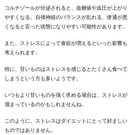
コルチゾールが分泌されると、血糖値や血圧が上がり
やすくなる、自律神経のバランスが乱れる、便通が悪
「精製塩」のスーパーな効果！調味
くなると言った状態になりやすい可能性があります。
料以外にも役立つ凄いやつ
また、ストレスによって食欲が増えるといった影響も
どこの家庭にでも、「塩」は調味料として常備
してあるのではないでしょうか。「塩」は、調
考えられます。
味料とし...
特に、甘いものはストレスを感じるとたくさん食べて
しまうという方も多いようです。
身長が170cmの人の平均体重とは？
意外と重い？意外と軽い？
いつもより甘いものを強く求める場合は、ストレスが
溜まっているのかもしれませんね。
みなさんは、自分の身長に対する平均体重を計
算したことがありますか？平均体重というの
このように、ストレスはダイエットにとって好ましい
は、体格を相...
ものではありません。