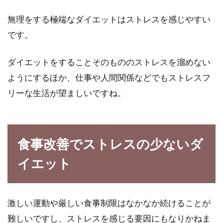
無理をする極端なダイエットはストレスを感じやすい
パニック障害を食事改善でストレス
です。
なく克服する方法
ダイエットをすることそのもののストレスを溜めない
パニック障害を克服する方法として、すぐでき
ようにするほか、仕事や人間関係などでもストレスフ
る最も効果的なのが食事改善です。なぜなら
リーな生活が望ましいですね。
ば、毎日摂...
甘酒は米麹を使ったものがおすす
食事改善でストレスの少ないダ
め！健康＆美をゲットしよう
イエット
飲み物は何が好き？という問いかけに「甘酒で
す！」と答える人は、あまりいませんね。健康
激しい運動や厳しい食事制限はなかなか続けることが
志向の高...
難しいですし、ストレスを感じる要因にもなりかねま