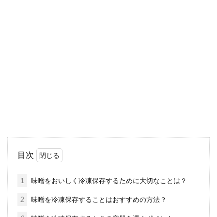
一人暮らしで米10キロを無駄なく使
うには？保管・レシピ編
一人暮らしをしている方、食事はどうされてま
すか？自炊・中食・外食とありますが、中食・
外食は手軽...
手作りだし汁の作り方！ほんだしを
活用した時短調理レシピ！
目次
かつお節や昆布から、丁寧にとっただし汁をイ
メージしてみて下さい。手間ひまかけた分だ
1
味噌をおいしく冷凍保存するために大切なことは？
け、自然の...
2
味噌を冷凍保存することはおすすめの方法？