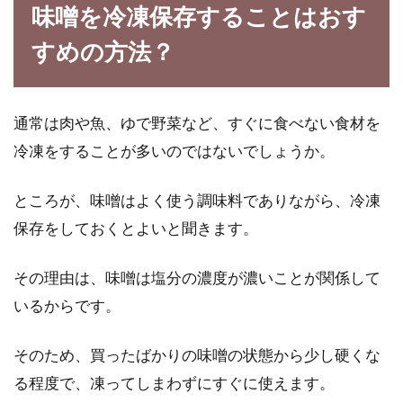
味噌を冷凍保存することはおす
美味しいお好み焼きの作り方、材料
すめの方法？
と小麦粉の適正な割合は？
お好み焼きと言えば、広島風・関西風と地域に
よって特徴があります。材料も小麦粉・水・
通常は肉や魚、ゆで野菜など、すぐに食べない食材を
卵・具材...
冷凍をすることが多いのではないでしょうか。
ところが、味噌はよく使う調味料でありながら、冷凍
電子レンジでスチーム料理をラップ
保存をしておくとよいと聞きます。
を使って簡単に美味しく
その理由は、味噌は塩分の濃度が濃いことが関係して
電子レンジでスチーム料理をするときに必要な
いるからです。
アイテムがラップです。しかし、ラップといっ
ても...
そのため、買ったばかりの味噌の状態から少し硬くな
る程度で、凍ってしまわずにすぐに使えます。