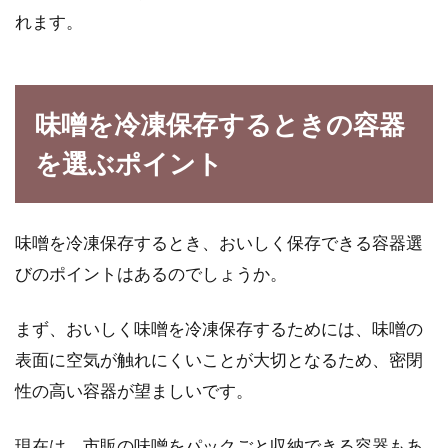
イカの刺身を自分で作ってみよう！
れます。
イカのさばき方教えます！
皆さんは、刺身を食べる頻度ってどのくらいで
味噌を冷凍保存するときの容器
すか？1週間に1回は食べてる！なんて人もいる
くらい...
を選ぶポイント
味噌を冷凍保存するとき、おいしく保存できる容器選
鮭の切り身の焼き時間は調理方法や
びのポイントはあるのでしょうか。
調理器具によって変えよう
まず、おいしく味噌を冷凍保存するためには、味噌の
鮭の切り身は朝ごはんや、おにぎりの具材の定
番ですね。シンプルに塩だけで食べても美味し
表面に空気が触れにくいことが大切となるため、密閉
いですし...
性の高い容器が望ましいです。
現在は、市販の味噌をパックごと収納できる容器もあ