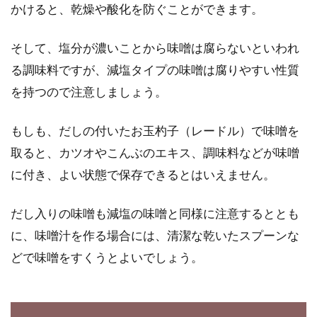
かけると、乾燥や酸化を防ぐことができます。
電子レンジやトースターを正しく使
うやり方と適した調理方法
そして、塩分が濃いことから味噌は腐らないといわれ
る調味料ですが、減塩タイプの味噌は腐りやすい性質
電子レンジやトースターなどの調理家電は、意
を持つので注意しましょう。
外と正しいやり方や違いを知らない人も多いの
ではないでしょう...
もしも、だしの付いたお玉杓子（レードル）で味噌を
取ると、カツオやこんぶのエキス、調味料などが味噌
に付き、よい状態で保存できるとはいえません。
仕上げの醤油は薄口醤油で締めてみ
よう、その使いかたとは？
だし入りの味噌も減塩の味噌と同様に注意するととも
に、味噌汁を作る場合には、清潔な乾いたスプーンな
名前は薄口でも味は辛い、でおなじみの薄口醤
油。「関西でよく使われて、塩分が濃い目」と
どで味噌をすくうとよいでしょう。
いうのは...