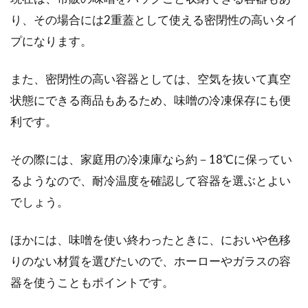
美味しいチャーハン＆スープの作り
り、その場合には2重蓋として使える密閉性の高いタイ
方。中華料理屋みたいに。
プになります。
皆さんは、中華料理って好きですか？皆さんが
また、密閉性の高い容器としては、空気を抜いて真空
抱く中華料理のイメージは、どんなものでしょ
状態にできる商品もあるため、味噌の冷凍保存にも便
うか？...
利です。
その際には、家庭用の冷凍庫なら約－18℃に保ってい
失敗しない魚の切り身の美味しい焼
るようなので、耐冷温度を確認して容器を選ぶとよい
き方。目的別に紹介！
でしょう。
朝食に焼き魚と味噌汁は、定番です。魚の切り
ほかには、味噌を使い終わったときに、においや色移
身を焼いていて、焼き方を失敗して焦がしてし
まったこと...
りのない材質を選びたいので、ホーローやガラスの容
器を使うこともポイントです。