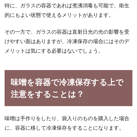
爆発させない！電子レンジでつくる
特に、ガラスの容器であれば煮沸消毒も可能で、衛生
目玉焼きを完熟にするコツ
的にもよい状態で使えるメリットがあります。
電子レンジで目玉焼きがつくれるってご存知で
その一方で、ガラスの容器は直射日光の光の影響を受
すか。ちょっとしたコツを知れば、カンタンで
けやすい面はありますが、冷凍保存の場合にはそのデ
見事な完...
メリットは気にする必要はないでしょう。
味噌を容器で冷凍保存する上で
注意をすることは？
味噌は手作りをしたり、袋入りのものを購入した場合
に、容器に移して冷凍保存をすることになります。