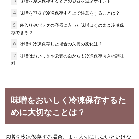
3
味噌を冷凍保存するときの容器を選ぶポイント
電子レンジで簡単スピーディ！おい
4
味噌を容器で冷凍保存する上で注意をすることは？
しく出来るレシピをご紹介
5
袋入りやパックの容器に入った味噌はそのまま冷凍保
存できる？
忙しい時や疲れている時、また夏の暑い日に、
コンロで調理するのは大変です。そんな時、電
6
味噌を冷凍保存した場合の栄養の変化は？
子レンジ...
7
味噌はおいしさや栄養の面からも冷凍保存向きの調味
料
余ったら捨てないとダメ？イカの刺
身の保存期限と保存方法！
味噌をおいしく冷凍保存するた
スーパーなどで、イカやマグロなどの刺身を買
めに大切なことは？
って食べますよね。生ものだから、早く食べて
処理...
味噌を冷凍保存する場合、まず大切にしないといけな