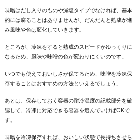
捨てるなんてもったいない！果物の
味噌はだし入りのものや減塩タイプでなければ、基本
缶詰シロップの活用レシピ
的には腐ることはありませんが、だんだんと熟成が進
み風味や色は変化していきます。
黄桃やサクランボ、みかんなどの果物の缶詰
は、ケーキやゼリーなどのお菓子の見た目を華
ところが、冷凍をすると熟成のスピードがゆっくりに
やかにしてくれ...
なるため、風味や味噌の色が変わりにくいのです。
いつでも使えておいしさが保てるため、味噌を冷凍保
お酢はレモン？ハチミツはみりん？
存することはおすすめの方法といえるでしょう。
代用調味料をご紹介します
あとは、保存しておく容器の耐冷温度の記載部分を確
お酢やみりんは、日本食ではよく使う調味料で
認して、冷凍に対応できる容器を選んでいけばOKで
すので、常備している調味料の1つだと思いま
す。お酢...
す。
味噌を冷凍保存すれば、おいしい状態で長持ちさせら