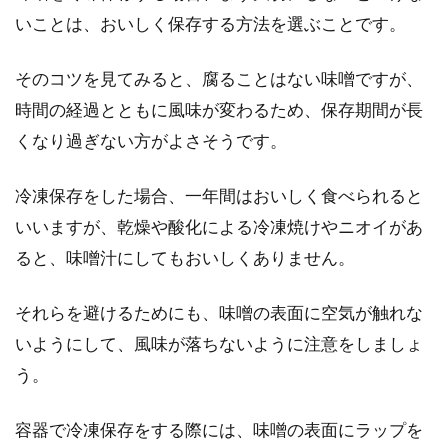
いことは、おいしく保存する方法を選ぶことです。
電子レンジで目玉焼きができちゃ
う？ラップを利用して作ろう
そのコツを見てみると、腐ることはない味噌ですが、
時間の経過とともに風味が変わるため、保存期間が長
ちいさな子どもがいる家庭や、コンロが足りな
い時などに便利な電子レンジ。最近では災害の
くなり過ぎない方がよさそうです。
際にガス...
冷凍保存をした場合、一年間はおいしく食べられると
いいますが、乾燥や酸化による冷凍焼けやニオイがあ
簡単で美味しい米粉を使った料理の
ると、味噌汁にしてもおいしくありません。
作り方！米粉の特徴も！
それらを避けるためにも、味噌の表面に空気が触れな
ご家庭に小麦粉を常備しているご家庭は、多い
いようにして、風味が落ちないように注意をしましょ
かと思います。しかし、最近よく目にする米粉
う。
は、なか...
容器で冷凍保存をする際には、味噌の表面にラップを