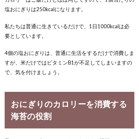
乱れた食生活や不規則な食事は知らず知らずの
塩おにぎりは250kcalになります。
うちに私たちの体をむしばみます。やがては糖
尿病や心...
私たちは普通に生きているだけで、1日1000kcalは必
要としています。
1日に必要なカロリーを知って健康
4個の塩おにぎりは、普通に生活をするだけで消費しま
女子を目指そう
すが、米だけではビタミンB1が不足してしまいますの
で、気を付けましょう。
1日に必要なカロリーを食品摂取基準といいま
す。男女別、年齢別というのがまず決められて
いますが...
おにぎりのカロリーを消費する
海苔の役割