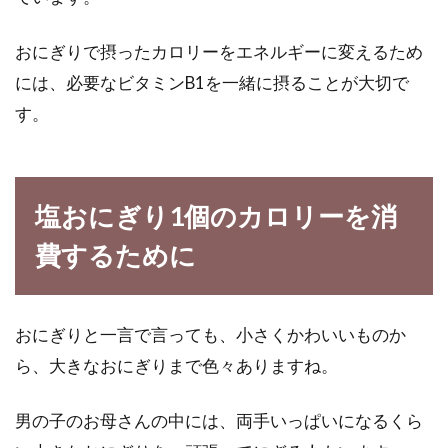
くカロリーコントロール！
おにぎりで摂ったカロリーをエネルギーに変えるため
健康のためには少しぐらい太っていた方がよい
と、よく聞きますよね。しかし、そのさじ加減
には、必要なビタミンB1を一緒に摂ることが大切で
が分から...
す。
朝食抜きが血糖値を上昇させる理由
塩おにぎり1個のカロリーを消
と朝食の正しい摂り方とは
費するために
よく朝食は食べないという方、いらっしゃいま
すよね。しかし、朝食抜きは血糖値が上昇しや
すいってご...
おにぎりと一言で言っても、小さくかわいいものか
ら、大きなおにぎりまで色々ありますね。
チューブタイプのバターに含まれる
男の子のお母さんの中には、両手いっぱいになるくら