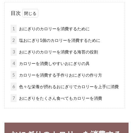
除去する3つの方法
目次
突然ですが、あなたはウィンナーが好きです
か？では、ウィンナーが好きという方にもうひ
1
おにぎりのカロリーを消費するために
とつ質問しま...
2
塩おにぎり1個のカロリーを消費するために
3
おにぎりのカロリーを消費する海苔の役割
醤油のアルコールは悪者？添加物だ
4
カロリーを消費しやすいおにぎりの具
らけで作られた醤油もある
5
カロリーを消費する手作りおにぎりの作り方
日本の食卓に欠かせない醤油。ほとんどの日本
6
色々な栄養が摂れるおにぎりでカロリーを上手に消費
人が毎日、口にしていると思います。毎日のこ
7
おにぎりをたくさん食べてもカロリーを消費
とだ...
味噌汁の塩分濃度は何パーセントな