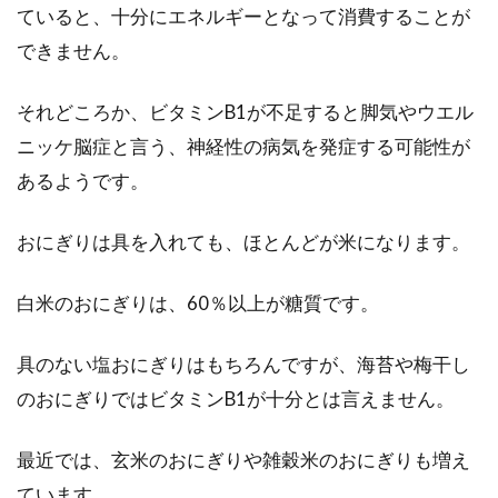
のカビが発生する原因は？
ていると、十分にエネルギーとなって消費することが
できません。
お餅は、日本に古くから伝わる食べ物です。粘
りと伸びがある食感が特徴で、焼いても煮て
それどころか、ビタミンB1が不足すると脚気やウエル
も、美味しく...
ニッケ脳症と言う、神経性の病気を発症する可能性が
あるようです。
食事改善でダイエット！ストレスを
おにぎりは具を入れても、ほとんどが米になります。
溜めない方法とは？
白米のおにぎりは、60％以上が糖質です。
ダイエットに取り組んでいる方の中には、ダイ
エットのストレスで悩んでいる方も多いのでは
具のない塩おにぎりはもちろんですが、海苔や梅干し
ないでし...
のおにぎりではビタミンB1が十分とは言えません。
最近では、玄米のおにぎりや雑穀米のおにぎりも増え
カロリー計算のやり方を知って正し
ています。