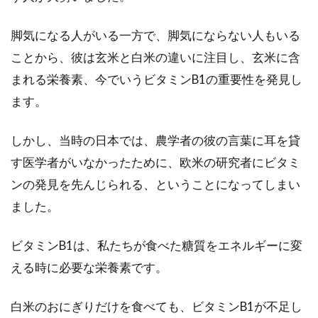
有量はどれくらいあるの？
脚気になる人がいる一方で、脚気にならない人もいる
マーガリンに入っているトランス脂肪酸は、健
ことから、彼は玄米と白米の違いに注目し、玄米に含
康に影響を与えるといわれています。そのトラ
ンス脂肪酸...
まれる栄養素、今でいうビタミンB1の重要性を発見し
ます。
しかし、当時の日本では、農学者の彼の言葉に耳を貸
離乳食に使う出汁は市販の大人用と
す医学者がいなかったために、欧米の研究者にビタミ
同じ出汁ではダメなの？
ンの発見を先んじられる、ということになってしまい
初めてのお子さんの時には離乳食はすごく悩み
ました。
ますよね。離乳食なので、「薄味」が良く、そ
の為に出汁...
ビタミンB1は、私たちが食べた糖質をエネルギーに変
える時に必要な栄養素です。
お餅にカビ！食べられる？黄色など
白米のおにぎりだけを食べても、ビタミンB1が不足し