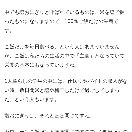
中でも塩おにぎりと呼ばれているものは、米を塩で握
「1日500kcal分運動する」場合、どんなことを
ったものになりますので、100％ご飯だけの栄養で
すればよいのかご存知でしょうか？ご飯2杯分...
す。
ご飯だけを毎日食べる、という人はあまりいません
市販のコーヒー牛乳に含まれている
が、ご飯は私たちの生活の中で「主食」となっていて
砂糖の量はどのくらい！？
栄養の基本にもなっていますね。
皆さんは、コーヒー牛乳は好きですか？甘くて
1人暮らしの学生の中には、仕送りやバイトの収入がな
美味しいコーヒー牛乳は、昔から愛されている
飲み物で...
い時、数日間米と塩や梅干しだけで過ごしてしまっ
た、という人もいます。
食生活改善で健康を維持し病気を寄
塩おにぎりは、それとほぼ同じですね。
せ付けないカラダになろう
カロリーはご飯だけとほぼ同じですので、1個当たりの