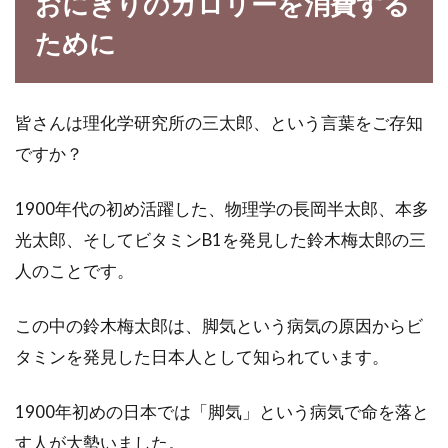
おにぎりのカロリーを消費する
のか？計算方法もご紹介
ために
日本の食卓に欠かせない味噌汁。しかし、塩分
が高くて高血圧の人には良くないのではないか
というイ...
皆さんは理化学研究所の三太郎、という言葉をご存知
ですか？
マーガリンよりバターの方がトラン
1900年代の初め活躍した、物理学の長岡半太郎、本多
ス脂肪酸の量は少ない
光太郎、そしてビタミンB1を発見した鈴木梅太郎の三
人のことです。
トランス脂肪酸という名前、既にご存知の方は
多いと思います。『トランス脂肪酸＝マーガリ
この中の鈴木梅太郎は、脚気という病気の原因からビ
ン』とい...
タミンを発見した日本人として知られています。
1900年初めの日本では「脚気」という病気で命を落と
オリーブオイルのトランス脂肪酸含
す人が大勢いました。