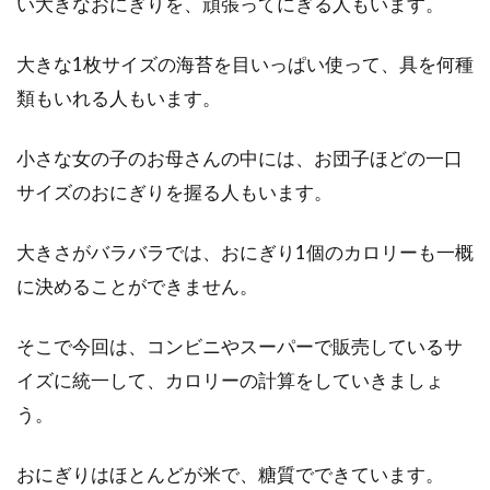
トランス脂肪酸への疑問
い大きなおにぎりを、頑張ってにぎる人もいます。
チューブタイプのバターと聞くと、いつもは固
大きな1枚サイズの海苔を目いっぱい使って、具を何種
く感じがちなバターが、使いやすくなったもの
類もいれる人もいます。
かなと思われ...
小さな女の子のお母さんの中には、お団子ほどの一口
サイズのおにぎりを握る人もいます。
牛乳が嫌い、代わりにヨーグルトで
も摂れる栄養は同じなのか
大きさがバラバラでは、おにぎり1個のカロリーも一概
に決めることができません。
私たちの生活に当たり前のようにある「牛乳」
には、様々な栄養が含まれています。毎日飲ん
そこで今回は、コンビニやスーパーで販売しているサ
でいる人...
イズに統一して、カロリーの計算をしていきましょ
う。
500kcalのカロリーを消費するのに必
おにぎりはほとんどが米で、糖質でできています。
要な運動時間は！？