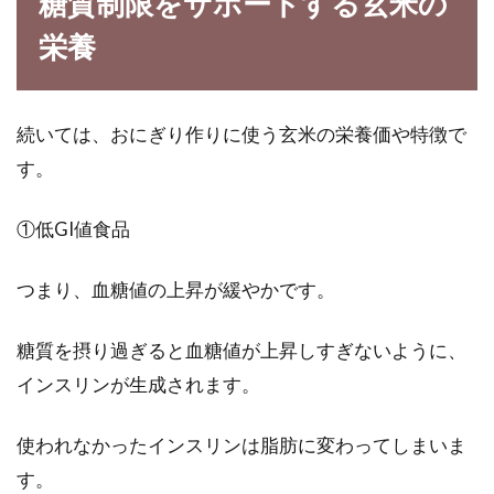
糖質制限をサポートする玄米の
ン精米機で精米可能なの？
栄養
お正月に食べる食べ物といったら『おもち』で
すよね。もち米を使って、杵でもちつきをした
り、家庭用...
続いては、おにぎり作りに使う玄米の栄養価や特徴で
す。
手作り味噌は感動のおいしさ！鍋と
①低GI値食品
入れ物ですぐに作れる！
つまり、血糖値の上昇が緩やかです。
日本の食卓に欠かすことのできない味噌です
が、身体にいいことは誰しもがご存知ですよ
糖質を摂り過ぎると血糖値が上昇しすぎないように、
ね。...
インスリンが生成されます。
使われなかったインスリンは脂肪に変わってしまいま
麦ご飯・雑穀米・玄米の違いは？ど
す。