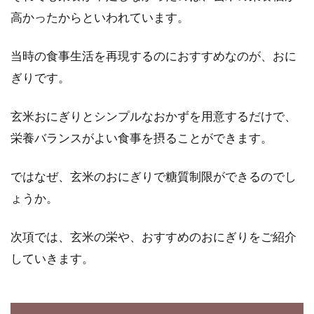
米機にかけることは可能？
高かったからといわれています。
玄米や白米に、虫が湧いてしまったことありま
当時の食事生活を再現するのにおすすめなのが、おに
せんか？玄米を害虫から守り美味しく食べる
ぎりです。
た...
玄米おにぎりとシンプルなおかずを用意するだけで、
栄養バランスがよい食事を摂ることができます。
玄米を柔らかく、野菜の農薬除去に
も使える重曹の底ヂカラ
ではなぜ、玄米のおにぎりで糖質制限ができるのでし
ょうか。
最近では、テレビでお掃除の裏ワザ紹介をよく
目にします。そのお掃除でよく使われているの
次項では、玄米の栄や、おすすめのおにぎりをご紹介
が、重曹...
していきます。
そうめんやうどんの栄養＆カロリー