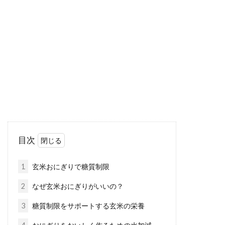
つぶす道具などをご紹介！
日本食というと、ご飯と味噌汁、お漬物が定番
ですね。この3点があるだけで十分といえるほ
ど、慣れ...
美味しい夏野菜！「ズッキーニ」の
味噌汁レシピをご紹介！
目次
「ズッキーニ」は、カリウムやビタミンCを含
んでいるので、健康のために取り入れたい野菜
1
玄米おにぎりで糖質制限
のひとつ...
2
なぜ玄米おにぎりがいいの？
3
糖質制限をサポートする玄米の栄養
そうめんと相性の良い納豆＋キム