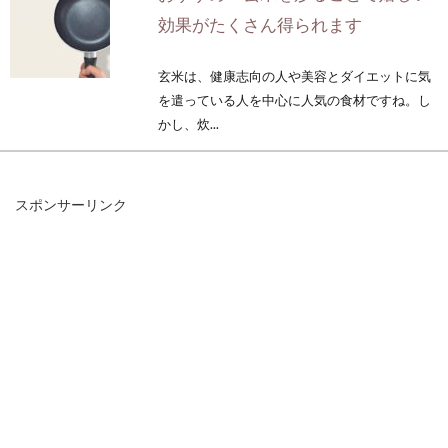
効果がたくさん得られます
玄米は、健康志向の人や美容とダイエットに気
を遣っている人を中心に人気の食材ですね。し
かし、炊...
スポンサーリンク
畑の肥料に米ぬかって使えるの！？
米ぬか肥料の作り方
精米所でたくさん出る、米ぬかですが、実はこ
の米ぬかって、いろいろなものに有効活用でき
るのです！...
味噌を手作り！大豆選びから大豆を