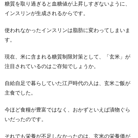
糖質を取り過ぎると血糖値が上昇しすぎないように、
いきる正しい保存方法
インスリンが生成されるからです。
味噌は、日本の食卓には欠かせない調味料です
ね。味噌は発酵食品ですので、長期にわたって
使われなかったインスリンは脂肪に変わってしまいま
保存でき...
す。
現在、米に含まれる糖質制限対策として、「玄米」が
玄米を食べるとどうして下痢してし
注目されているのはご存知でしょうか。
まうのか原因を調べてみた
自給自足で暮らしていた江戸時代の人は、玄米ご飯が
体に良いと広く認知されている玄米ご飯です
主食でした。
が、食べると下痢をするというかたがいらっし
ゃいます。...
今ほど食糧が豊富ではなく、おかずといえば漬物ぐら
いだったのです。
玄米から虫が発生してしまった！精
それでも栄養が不足しなかったのは、玄米の栄養価が