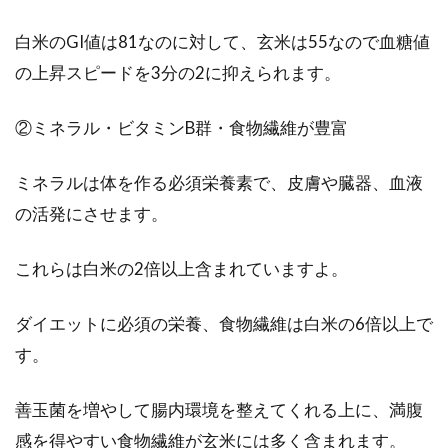
んな効果があるの？
白米のGI値は81なのに対して、玄米は55なので血糖値
近年のヘルシーブームにより、麦ご飯・雑穀
の上昇スピードを3分の2に抑えられます。
米・玄米を食事に取り入れている人も多いので
はないでしょう...
②ミネラル・ビタミンB群・食物繊維が豊富
ミネラルは体を作る必須栄養素で、皮膚や臓器、血液
の活発にさせます。
これらは白米の2倍以上含まれていますよ。
ダイエットに必須の栄養、食物繊維は白米の6倍以上で
す。
善玉菌を増やして腸内環境を整えてくれる上に、満腹
感を得やすい食物繊維が玄米には多く含まれます。