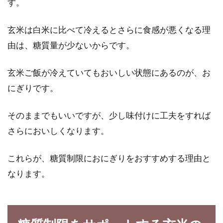
す。
玄米のあたたかいリゾット
玄米は白米に比べて冷えるとさらに食感が悪くなる理
健康やダイエットのために、玄米はとても効果
的です。昼食を職場や学校で食べる人ならば、
由は、糖質量が少ないからです。
スープジ...
玄米ご飯が冷えていてもおいしい状態にあるのが、お
にぎりです。
ダイエットに最適！玄米を使ったお
そのままでもいいですが、少し味付けに工夫をすれば
粥の炊き方
さらにおいしくなります。
白米よりも多くのビタミンや食物繊維を含み、
栄養価が高い玄米は「完全栄養食」といわれて
これらが、糖質制限におにぎりをおすすめする理由と
います。...
なります。
おもちを作る！もち米の玄米はコイ