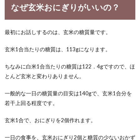
は？塩分量の判断の方法！
なぜ玄米おにぎりがいいの？
暑い夏場は、食欲が減退しますよね。そんな時
は、「そうめん」や「うどん」などの麺類が、
最初にお話しするのは、玄米の糖質量です。
作るのも...
玄米1合当たりの糖質は、113gになります。
玄米パンはどんな栄養があるの？気
ちなみに白米1合当たりの糖質は122．4gですので、ほ
になるカロリーは？
とんど玄米と変わりありません。
パンの種類も豊富で、どれにしようか悩みます
一般的な一日の糖質量の目安は140gで、玄米1合分を
よね。そんなたくさんのパンのなかには、名前
若干上回る程度です。
を聞くだ...
玄米1合で、おにぎりを2個作れます。
お米とパンだとどちらが安い？色々
一日の食事を、玄米おにぎり2個と糖質の少ないおかず