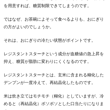
な面から比較してみよう
を用意すれば、糖質制限できてしまうのです。
毎日食べる主食と言えば、お米とパンですよ
ではなぜ、お茶碗によそって食べるよりも、おにぎり
ね。毎日食べるからこそ、お米やパンの値段が
の方がよいのでしょうか。
安い、高い...
それは、おにぎりの冷たい状態がポイントです。
お米の正しい保存方法は？長期保存
レジスタントスターチという成分が血糖値の急上昇を
にベストなお米と保存方法
抑え、糖質が脂肪に変わりにくくなるのです。
お米の保存方法に悩んでいる方は多いのではな
レジスタントスターチとは、玄米に含まれる糊化した
いでしょうか？お米は正しい保存方法でないと
デンプンが一度冷えて、再結晶化したものです。
美味しくな...
米は炊き立てはモチモチ（糊化）としていますが、冷
めると（再結晶化）ボソボソとした口当たりになりま
スープジャーで楽しむ！栄養満点な