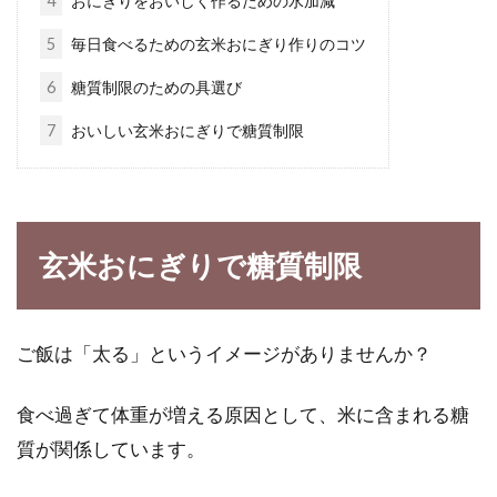
4
おにぎりをおいしく作るための水加減
チ！発酵食品のパワーとは？
5
毎日食べるための玄米おにぎり作りのコツ
夏になると、細麺で、喉通りが良い『そうめ
6
糖質制限のための具選び
ん』が食べたくなりますよね。そんな『そうめ
7
おいしい玄米おにぎりで糖質制限
ん』の...
とっても味わい深い味噌汁の作り
玄米おにぎりで糖質制限
方！赤味噌を使ってみよう
一日一杯の味噌汁が健康長寿の秘訣と言われる
ご飯は「太る」というイメージがありませんか？
ほど、味噌は栄養豊富な食品です。また味噌と
一口で言...
食べ過ぎて体重が増える原因として、米に含まれる糖
質が関係しています。
買ってきた袋詰め味噌をおいしく使