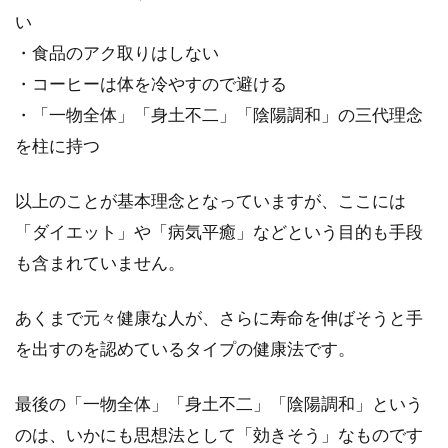
い
・食品のアク取りはしない
浸水なしで玄米が炊けるびっくり炊
・コーヒーは体を冷やすので避ける
きを失敗しない方法とは？
・「一物全体」「身土不二」「陰陽調和」の三代理念
玄米をおいしくいただくには、炊く前に長時間
を柱に持つ
水に浸けておくことが必要です。しかし、そん
な面倒な準...
以上のことが基本理念となっていますが、ここには
「ダイエット」や「病気平癒」などという目的も手段
も含まれていません。
ご飯の最適な保存方法と保存目安
は？夏場は特に注意が必要！
あくまで元々健康な人が、さらに寿命を伸ばそうと手
を出すのを認めているタイプの健康法です。
ご飯を炊いたものの、食べる人の都合によっ
て、余ってしまうことってありますよね。そん
最後の「一物全体」「身土不二」「陰陽調和」という
な余っ...
のは、いかにも思想法として「効きそう」なものです