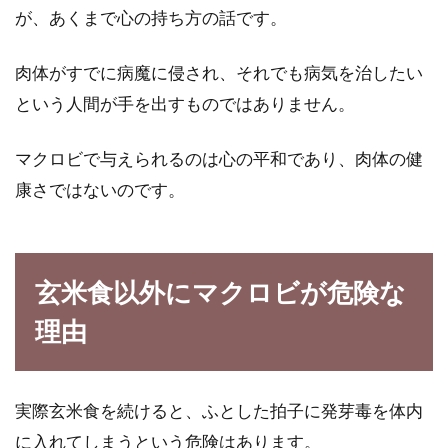
が、あくまで心の持ち方の話です。
玄米？それとも3分づき米？栄養面
肉体がすでに病魔に侵され、それでも病気を治したい
ではどちらを食べるべき？
という人間が手を出すものではありません。
玄米には栄養がたっぷりと含まれているので、
マクロビで与えられるのは心の平和であり、肉体の健
体内に栄養素を入れるためにも、ぜひ食べたい
康さではないのです。
と思っている...
健康に良い「分づき米」とは？精米
玄米食以外にマクロビが危険な
方法によるメリットとは？
理由
玄米は体に良く、最近とても人気がありますよ
ね。しかし玄米の風味や食感が苦手・・という
実際玄米食を続けると、ふとした拍子に発芽毒を体内
方も多いの...
に入れてしまうという危険はあります。