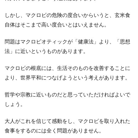
しかし、マクロビの危険の度合いからいうと、玄米食
米ぬか肥料の効果＆作り方を教えま
自体はそこまで高い度合いとはいえません。
す！バラには肥料が大事！
問題はマクロビオティックが「健康法」より、「思想
古来より多くの人々を虜にし続けているバラ。
品のある神秘的な美しさと、香りによって、と
法」に近いというものがあります。
ても人気があ...
マクロビの根底には、生活そのものを改善することに
より、世界平和につなげようという考えがあります。
哲学や宗教に近いものだと思っていただければよいで
しょう。
大人がこれを信じて感動をし、マクロビを取り入れた
食事をするのには全く問題がありません。