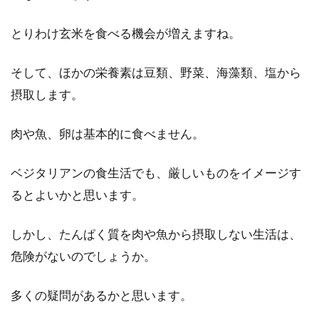
とりわけ玄米を食べる機会が増えますね。
一歳半の食事の適量ってどのくらい
そして、ほかの栄養素は豆類、野菜、海藻類、塩から
なの！？パンの栄養とは？
摂取します。
一歳を過ぎると、徐々におっぱいやミルクから
肉や魚、卵は基本的に食べません。
幼児食に移行する時期です。食べられるもの
も、増えてきま...
ベジタリアンの食生活でも、厳しいものをイメージす
るとよいかと思います。
玄米や白米に付く虫にはどんな種類
しかし、たんぱく質を肉や魚から摂取しない生活は、
がある？予防のための工夫
危険がないのでしょうか。
優れた栄養の詰まった玄米。その栄養価が見直
多くの疑問があるかと思います。
され、最近食卓に上ることも増えてきたのでは
ないでしょ...