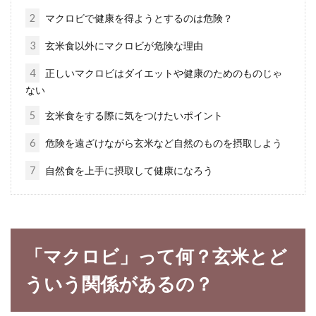
糖質制...
2
マクロビで健康を得ようとするのは危険？
3
玄米食以外にマクロビが危険な理由
もう炊飯で失敗しない！米と水の量
4
正しいマクロビはダイエットや健康のためのものじゃ
の正しい重量の割合は？
ない
5
玄米食をする際に気をつけたいポイント
ご飯をおいしく炊くために重要となるのが水の
量です。水の量を間違えると、炊いたご飯がべ
6
危険を遠ざけながら玄米など自然のものを摂取しよう
ちゃべちゃ...
7
自然食を上手に摂取して健康になろう
体に良い玄米の素晴らしい健康効
果！血圧を下げるって本当？
「マクロビ」って何？玄米とど
ういう関係があるの？
高齢化社会を迎え、食生活の改善に注目が集ま
っています。中でも日本人の食の根幹とも言え
るお...