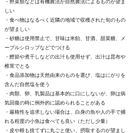
・野菜類などは有機農法か自然農法によるものが望ま
しい
・食べ物はなるべく近隣の地域で収穫された旬のもの
玄米を圧力鍋で炊くとアクリルアミ
が望ましい
ドが出る？対処法とは！？
・砂糖は使用禁止で、甘味は米飴、甘酒、甜菜糖、メ
ープルシロップなどでつける
ポテトチップスやフライドポテト、好きです
・鰹節や煮干しなどの出汁も使用せず、出汁は昆布や
か？好んで食べている人が多いと思います。...
椎茸でとる
・食品添加物は天然由来のものを選び、塩はにがりを
含んだ自然塩を使う
お米が黄色い！と思ったらチェック
・肉類、卵、乳製品は基本的に口にしないが、卵は病
しておくべき原因と対策
気回復の時に例外的に認められることがある
お米が黄色い！そんな時、まず確かめてほしい
・厳格性を追求しない場合は、白身の魚や人の手で捕
のは、「炊く前から黄色いのか、それとも炊い
れる程度の小魚は食べても良い（ただし少量）
てから黄...
・皮や根も捨てずに丸ごと使い、摂取するのが望まし