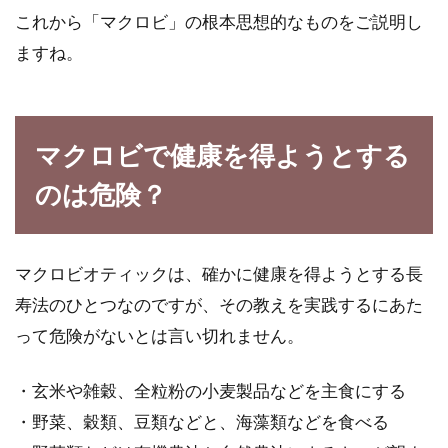
これから「マクロビ」の根本思想的なものをご説明し
ますね。
米ぬかの肥料の作り方！玄米から取
れる米ぬかの効果って！？
マクロビで健康を得ようとする
玄米を精米したときに取れる米ぬかですが、米
のは危険？
ぬかは栄養価が高く、園芸などの肥料にも使う
ことが出来ます。...
マクロビオティックは、確かに健康を得ようとする長
寿法のひとつなのですが、その教えを実践するにあた
発酵食品パワーをおかず味噌で手軽
って危険がないとは言い切れません。
に！6つの作り方をご紹介
・玄米や雑穀、全粒粉の小麦製品などを主食にする
味噌は古くから「医者いらず」と言われるほど
の発酵食品で、体にいい食べ物なのは、現代に
・野菜、穀類、豆類などと、海藻類などを食べる
なっても変わ...