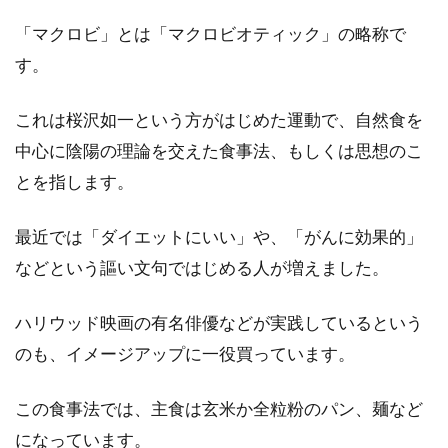
「マクロビ」とは「マクロビオティック」の略称で
す。
お米の吸水に丸一日かけると、ご飯
これは桜沢如一という方がはじめた運動で、自然食を
は美味しく炊けるのか？
中心に陰陽の理論を交えた食事法、もしくは思想のこ
お米を炊く前、あなたはお米に吸水させていま
とを指します。
すか？「吸水させると、ご飯が美味しく炊け
る」と聞いた...
最近では「ダイエットにいい」や、「がんに効果的」
などという謳い文句ではじめる人が増えました。
なぜ強力粉ばかりでパンを作るの？
ハリウッド映画の有名俳優などが実践しているという
その理由を徹底解析！
のも、イメージアップに一役買っています。
パンを作る時にほとんど目にする「強力粉」。
この食事法では、主食は玄米か全粒粉のパン、麺など
同じ「小麦粉」の分類に入る薄力粉や中力粉等
になっています。
ではダメなの...