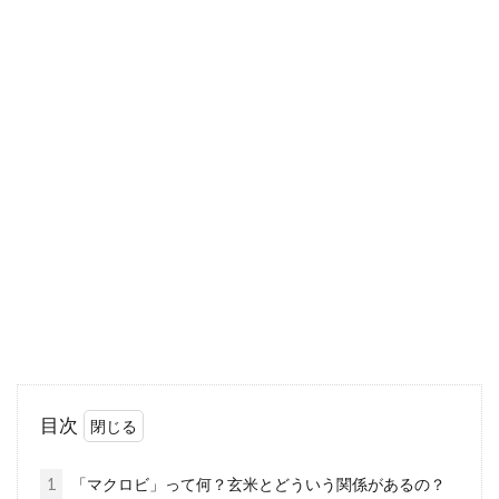
されるのではな...
美味しい夏野菜！「ズッキーニ」の
味噌汁レシピをご紹介！
「ズッキーニ」は、カリウムやビタミンCを含
んでいるので、健康のために取り入れたい野菜
のひとつ...
白米と玄米の違いとは？糖質制限す
るのに玄米なら大丈夫！？
目次
最近良く聞く、糖質制限という言葉。聞いたこ
とがある人も多いのではないでしょうか？この
1
「マクロビ」って何？玄米とどういう関係があるの？