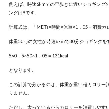
例えば、時速6kmでの早歩きに近いジョギングの
ングは9です。
計算式は、「METs×時間×体重×1．05＝消費
体重50㎏の女性が時速6kmで30分ジョギング
5×0．5×50×1．05＝131kcal
となります。
この計算で分かるのは、体重が重い程カロリー
りません。
ただし、太っているからカロリーを消費しやす