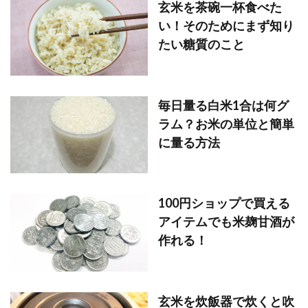
玄米を茶碗一杯食べた
い！そのためにまず知り
たい糖質のこと
毎日量る白米1合は何グ
ラム？お米の単位と簡単
に量る方法
100円ショップで買える
アイテムでも米麹甘酒が
作れる！
玄米を炊飯器で炊くと吹