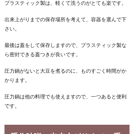
プラスティック製は、軽くて洗うのがとても楽です。
に！6つの作り方をご紹介
出来上がりまでの保存場所を考えて、容器を選んで下
味噌は古くから「医者いらず」と言われるほど
さい。
の発酵食品で、体にいい食べ物なのは、現代に
なっても変わ...
最後は蓋をして保存しますので、プラスティック製な
ら密封できる蓋つきが良いです。
妊婦は玄米ご飯を食べても大丈夫？
圧力鍋がないと大豆を煮るのに、ものすごく時間がか
玄米によるメリットとは？
かります。
妊娠したら、お腹の赤ちゃんのために栄養素が
豊富に含まれる体に良いものを摂りたい！と皆
圧力鍋は他の料理でも使えますので、一つあると便利
さん思いますよ...
です。
玄米は冷凍保存ができるの？栄養や