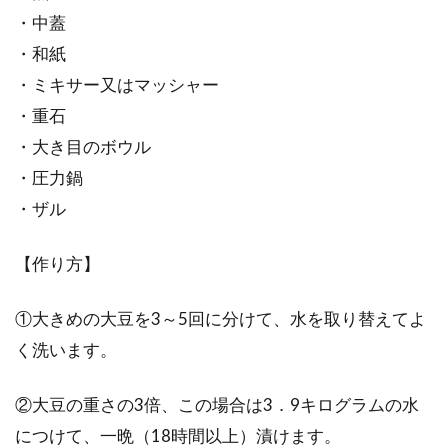
ば＆きつねうどんについて
・中蓋
・和紙
日本を代表する麺といえば？ほとんどの方が、
・ミキサー又はマッシャー
そばか、うどんと答えると思います。よく食
・重石
べ...
・大き目のボウル
・圧力鍋
そうめんと相性の良い納豆＋キム
・ザル
チ！発酵食品のパワーとは？
【作り方】
夏になると、細麺で、喉通りが良い『そうめ
ん』が食べたくなりますよね。そんな『そうめ
①大きめの大豆を3～5回に分けて、水を取り替えてよ
ん』の...
く洗います。
②大豆の重さの3倍、この場合は3．9キログラムの水
味噌の賞味期限や保存方法！味噌か
につけて、一晩（18時間以上）漬けます。