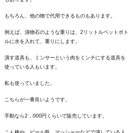
つぶす道具などをご紹介！
もちろん、他の物で代用できるものもあります。
日本食というと、ご飯と味噌汁、お漬物が定番
ですね。この3点があるだけで十分といえるほ
例えば、漬物石のような重りは、2リットルペットボト
ど、慣れ...
ルに水を入れて、重りにします。
潰す道具も、ミンサーという肉をミンチにする道具を
小麦粉はお菓子作りでも活躍！簡単
使っている人もいます。
＆ヘルシーなクッキー作り
私も使っていました。
皆さんは、お菓子って好きですか？コーヒーや
お茶のお供に、甘くて、ふわふわ、しっとり、
こちらが一番良いようです。
サクサク...
手動なら2，000円くらいで販売しています。
枝豆・大豆・黒豆は元は同じも
こん棒や、ビール瓶、マッシャーなどで潰している人