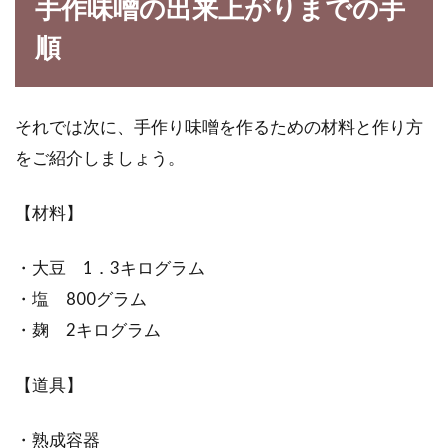
手作味噌の出来上がりまでの手
味は損なわれない？
順
玄米は栄養価が高く、健康にとってもいい食材
です。しかしその特有の硬さやえぐみなどか
ら、白米と...
それでは次に、手作り味噌を作るための材料と作り方
をご紹介しましょう。
発芽玄米・ヨーグルトなどの作り
【材料】
方！ヨーグルティアを使う！
・大豆 1．3キログラム
体に良いと言われている健康食品は、沢山あり
・塩 800グラム
ますよね。健康志向が高い方は、すでにチェッ
・麹 2キログラム
クされて...
【道具】
皆大好きなそばとうどん！たぬきそ
・熟成容器