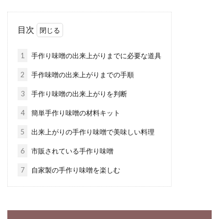
た理由は？味や栄養は？
目次
毎日食べるお米、炊飯器で炊いた後に保温する
方は多いことでしょう。しかし、保温したお米
1
手作り味噌の出来上がりまでに必要な道具
が、黄色く...
2
手作味噌の出来上がりまでの手順
3
手作り味噌の出来上がりを判断
自家製味噌を作ってみよう。天地返
4
簡単手作り味噌の材料キット
しはしないとどうなる？
5
出来上がりの手作り味噌で美味しい料理
味噌汁・味噌炒め・味噌漬けなど、味噌はいろ
6
市販されている手作り味噌
んな料理に使います。スーパーや専門店などで
7
自家製の手作り味噌を楽しむ
も、た...
小麦粉を使ったお菓子は何が好き？