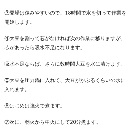
ら液体が！食べられるの？
③夏場は傷みやすいので、18時間で水を切って作業を
主婦のみなさんは、ほぼ毎日使用している味
開始します。
噌！色んなお料理に使えて、とても便利で、美
味しい...
④大豆を割って芯がなければ次の作業に移りますが、
芯があったら吸水不足になります。
玄米のおにぎりがパラパラせずにお
吸水不足ならば、さらに数時間大豆を水に漬けます。
いしく作れる技ありレシピ
⑤大豆を圧力鍋に入れて、大豆がかぶるくらいの水に
健康食の代表格といえる玄米を手軽に食べるに
入れます。
は、やっぱりおにぎりにしたいですね。玄米は
白米に比...
⑥はじめは強火で煮ます。
⑦次に、弱火から中火にして20分煮ます。