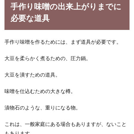
手作り味噌の出来上がりまでに
レシピ人気お菓子6選！
必要な道具
ちょっと甘いものが食べたいなという時はだれ
にでもありますよね。そんな時自分で好みのお
菓子が簡単に...
手作り味噌を作るためには、まず道具が必要です。
大豆を柔らかく煮るための、圧力鍋。
玄米の炊き方2合分を知っておけば
基本からアレンジまで可能
大豆を潰すための道具。
みなさんは、玄米を食事で摂り入れています
味噌を仕込むための大きな樽。
か？健康にために、これから玄米生活をスター
トしたい人...
漬物石のような、重りになる物。
これは、一般家庭にある場合もありますが、ないこと
味噌を手作り！大豆選びから大豆を
もあります。