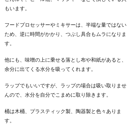
の？！栄養に違いはあるのか？
もいます。
枝豆・大豆・黒豆の違いについて、皆さんはご
フードプロセッサーやミキサーは、半端な量ではない
存知ですか？枝豆のは大豆や黒豆と同じじゃな
ため、逆に時間がかかり、つぶし具合もムラになりま
いのでし...
す。
他にも、味噌の上に乗せる落とし布や和紙があると、
やっぱり味噌汁の具は豆腐！色んな
余分に出てくる水分を吸ってくれます。
具材の味噌汁の作り方
ラップでもいいですが、ラップの場合は吸い取りませ
最近は簡単にお湯を注ぐだけのカップに入った
んので、水分を自分でこまめに取り除きます。
インスタント味噌汁や、フリーズドライ味噌汁
など、様々な味...
桶は木桶、プラスティック製、陶器製と色々ありま
す。
発酵食品パワーをおかず味噌で手軽