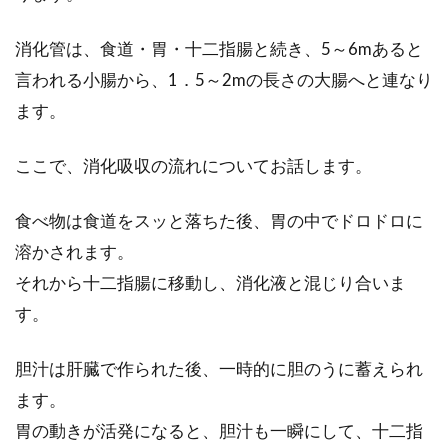
消化管は、食道・胃・十二指腸と続き、5～6mあると
食事改善で便秘を解消するために食
言われる小腸から、1．5～2mの長さの大腸へと連なり
物繊維を積極的にとろう！
ます。
食事改善で便秘を解消するなら、食物繊維を積
ここで、消化吸収の流れについてお話します。
極的にとっていきましょう。なぜなら、便をス
ムーズに...
食べ物は食道をスッと落ちた後、胃の中でドロドロに
溶かされます。
時短！ご飯やおかずを冷凍して毎日
それから十二指腸に移動し、消化液と混じり合いま
のお弁当作りに活用しよう
す。
環境の変化や節約の為に、自分用や家族の分の
胆汁は肝臓で作られた後、一時的に胆のうに蓄えられ
お弁当作りを開始しようという方も多いですよ
ます。
ね！最初...
胃の動きが活発になると、胆汁も一瞬にして、十二指