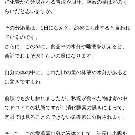
消化管から分泌される胃液や胆汁、膵液の量はどのく
らいだと思いますか。
トランス脂肪酸不使用のマヨネーズ
について知りたいこと
その分泌量は、1日になんと、約6ℓにも達すると言われ
ているのです。
マヨネーズには基本的に、トランス脂肪酸が使
さらに、この6ℓに、食品中の水分や唾液を加えると、
用されていると聞きます。だからこそ、健康で
合計でおよそ9ℓくらいの量になります。
あること...
自分の体の中に、これだけの量の体液や水分があると
は驚きですよね。
食生活改善で便秘の解消！腸内運動
は身体の内側と外側から
前項でも少し触れましたが、私達が食べた物は胃の中
でドロドロの状態ですが、消化酵素の働きによって、
デスクワークが増える近年、頑固な便秘に悩む
人が増えています。色々な方法を試しても改善
肉眼では見ることのできない栄養素に分解されます。
が見られ...
そして、この栄養素は9ℓの液体として、細長い小腸を