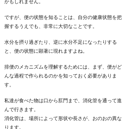
かもしれません。
ですが、便の状態を知ることは、自分の健康状態を把
イカの刺身に潜む寄生虫にご用心！
握するうえでも、非常に大切なことです。
寄生虫への対処法って！？
家庭の食卓や、居酒屋で良く出されるイカの刺
水分を摂り過ぎたり、逆に水分不足になったりする
身・・・。甘くて美味しいイカの刺身が好きな
と、便の状態に顕著に現れますよね。
方は、多...
排便のメカニズムを理解するためには、まず、便がど
んな過程で作られるのかを知っておく必要がありま
炭水化物の効果は野菜の種類によっ
す。
てどれくらい違いがある？
私達が食べた物は口から肛門まで、消化管を通って進
炭水化物と聞くと、お米やパンなどの主食を思
んで行きます。
い浮かべる人が多いと思いますが、野菜にもお
消化管は、場所によって形状や長さが、おのおの異な
米に負けないく...
ります。