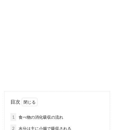
日本にはまだまだあるトランス脂肪
酸ゼロの美味しいお菓子
2018年6月に、国外ではトランス脂肪酸の規制
が始まりました。国内でも徐々にトランス脂肪
酸を...
離乳食にバナナを！バナナの黒い斑
点が意味していることは？
目次
皆さんの可愛い赤ちゃんも、離乳食開始のサイ
ンを出していませんか？離乳食開始のタイミン
1
食べ物の消化吸収の流れ
グはいつなの...
2
水分は主に小腸で吸収される