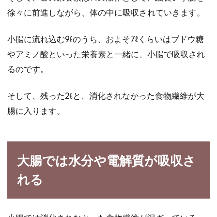
徐々に前進しながら、体の中に吸収されていきます。
パンの耳の上手な活用法！気になる
小腸に流れ込む9ℓのうち、およそ7ℓくらいはブドウ糖
カロリーはどのくらい！？
やアミノ酸といった栄養素と一緒に、小腸で吸収され
サンドイッチを作る時にパンの耳を切り落とし
るのです。
て余ってしまったり、もしくは、パンの耳が苦
手だから残してし...
そして、残った2ℓと、消化されなかった食物繊維が大
腸に入ります。
体に優しい食事改善メニューを作る
ための献立作成の基本
大腸では水分や電解質が吸収さ
「好きなメニューを選び、好きなだけ食べた
れる
い。」このように、食に対する欲求を強く持つ
方は多いか...