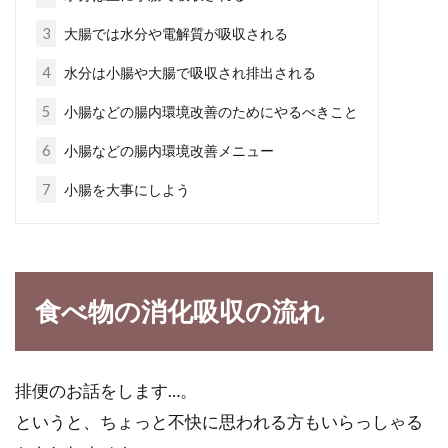
3
大腸では水分や電解質が吸収される
幼稚園のお弁当・水筒の選び方！メ
4
水分は小腸や大腸で吸収され排出される
インのおかずの決め方は？
5
小腸などの腸内環境改善のためにやるべきこと
幼稚園に入学するとお弁当を持っていくところ
6
小腸などの腸内環境改善メニュー
も多いですよね。いざ幼稚園に入学となると、
7
小腸を大事にしよう
お弁当箱...
卵と小麦粉にアレルギーがあっても
食べ物の消化吸収の流れ
食べられるおやつを紹介
食物アレルギーを持つ子供が増えていますが、
排便のお話をします…。
自分や自分の子供にアレルギーがないと、あま
りピンとこな...
というと、ちょっと不快に思われる方もいらっしゃる