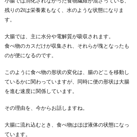
小腸では消化されなかった食物繊維が混ざっている、
残りの2ℓは栄養素もなく、水のような状態になりま
食事改善の方法と、味方になる栄養
す。
別レシピや料理のアイデア
大腸では、主に水分や電解質が吸収されます。
食生活が乱れていると、健康にも支障をきたし
食べ物のカスだけが収集され、それらが塊となったも
ます。体は食べるもので作られると言われるよ
のが便になるのです。
うに、食...
このように食べ物の形状の変化は、腸のどこを移動し
ているかに関わっていますが、同時に便の形状は大腸
トランス脂肪酸が気になるマーガリ
を進む速度に関係しています。
ンに「ゼロ」が存在？
その理由を、今からお話しますね。
バターを買いたいけれどカロリーや値段が気に
なる……でもパンには油分をつけて食べたい！そ
ういっ...
大腸に流れ込むとき、食べ物はほぼ液体の状態になっ
ています。