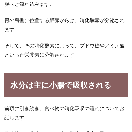
腸へと流れ込みます。
必要不可欠なナイアシンやビタミンc
胃の裏側に位置する膵臓からは、消化酵素が分泌され
が多く含まれている食品
ます。
私達が健康的に生きていくために、必要不可欠
そして、その消化酵素によって、ブドウ糖やアミノ酸
な栄養素ってありますよね。皆さんは、ナイア
といった栄養素に分解されます。
シンやビ...
コーヒーには砂糖？グラニュー糖？
水分は主に小腸で吸収される
コーヒーに合う砂糖とは？
コーヒーが好きな方は多いですよね。そんなコ
前項に引き続き、食べ物の消化吸収の流れについてお
ーヒー好きな皆さんは、「世界でコーヒーを飲
話します。
む人の約...