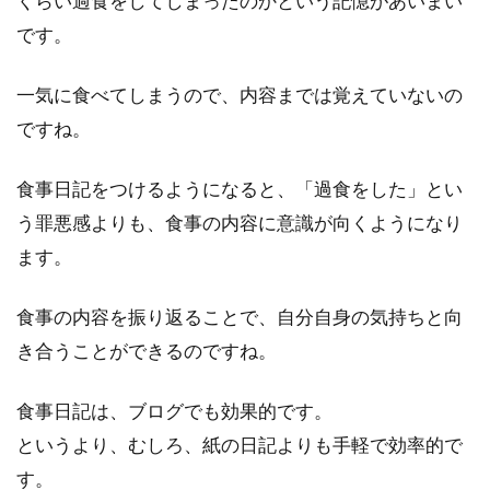
くらい過食をしてしまったのかという記憶があいまい
す。ぷっ...
です。
一気に食べてしまうので、内容までは覚えていないの
うちの子落ち着きがない？赤ちゃん
ですね。
が食事用椅子に座らない！
食事日記をつけるようになると、「過食をした」とい
離乳食を始めた頃、まだお座りするのがやっと
う罪悪感よりも、食事の内容に意識が向くようになり
で、1日1回の食事の時間を楽しみにしていた方
ます。
も多いのでは...
食事の内容を振り返ることで、自分自身の気持ちと向
き合うことができるのですね。
離乳食の完了期はいつ？この時期に
おすすめの朝ごはんとは
食事日記は、ブログでも効果的です。
というより、むしろ、紙の日記よりも手軽で効率的で
1歳の誕生日を迎えると、離乳食の最終ステッ
す。
プである『完了期』に入る準備が始まります。