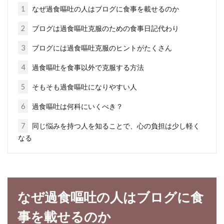
す。お米から出来ているという事は、安心安全
1
なぜ過食嘔吐の人はブログに食事を載せるのか
で健康に良...
2
ブログは過食嘔吐克服のための食事日記代わり
3
ブログには過食嘔吐克服のヒントがたくさん
食生活改善にサプリをプラス！サプ
4
過食嘔吐を食事以外で克服する方法
リメントは栄養補助製品
5
そもそも過食嘔吐になりやすい人
痩せたい、高血圧が気になる、コレステロール
6
過食嘔吐は何科にいくべき？
の値が、と色々な悩みを解消するために皆さん
7
同じ悩みを持つ人を知ることで、心の負担は少し軽く
は、どんなことを...
なる
和食文化の日本でのトランス脂肪酸
フリーマーガリンの必要性
なぜ過食嘔吐の人はブログに食
事を載せるのか
戦後30年を過ぎたころ、特に、和食から洋食へ