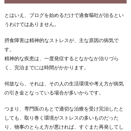
が違ったり、...
とはいえ、ブログを始めるだけで過食嘔吐が治るとい
うわけではありません。
体をアルカリ性に保つため日々意識
摂食障害は精神的なストレスが、主な原因の病気で
して摂取したい食べ物は？
す。
「あなたの体は酸性ですか？それともアルカリ
精神的な疾患は、一度発症するとなかなか治りづら
性ですか？」こう聞かれてすぐに答えられる人
く、完治までには時間がかかります。
は多くないで...
何故なら、それは、その人の生活環境や考え方が病気
の引き金となっている場合が多いからです。
つまり、専門医のもとで適切な治療を受け完治したと
しても、取り巻く環境がストレスの多いものだった
り、物事のとらえ方が悪ければ、すぐまた再発してし