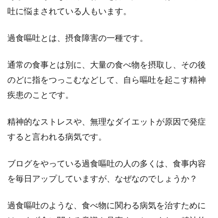
にぎりかサンドイッチか迷ったということはあ
吐に悩まされている人もいます。
りませんか？...
過食嘔吐とは、摂食障害の一種です。
若人こそ一食のカロリーが大切！お
通常の食事とは別に、大量の食べ物を摂取し、その後
かずだけで500kcal以上を
のどに指をつっこむなどして、自ら嘔吐を起こす精神
疾患のことです。
1日に必要なカロリーを推定必要エネルギー量
と言います。20代～40代の女性なら仕事や家
精神的なストレスや、無理なダイエットが原因で発症
事・育...
すると言われる病気です。
ブログをやっている過食嘔吐の人の多くは、食事内容
味噌汁に含まれる塩分はどれくら
を毎日アップしていますが、なぜなのでしょうか？
い？計算方法はこちらです
過食嘔吐のような、食べ物に関わる病気を治すために
健康のために、食事の塩分量を気にしている人