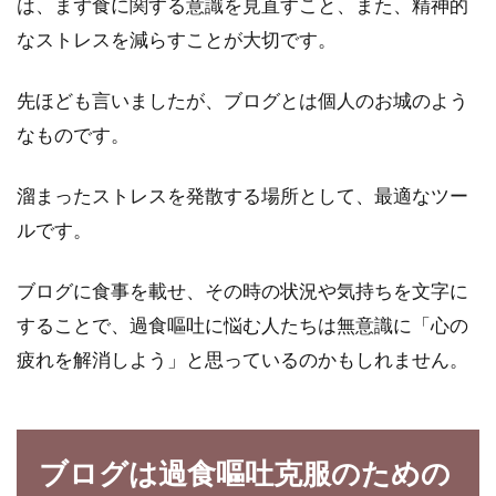
が増えています。スーパーでも減塩の文字をよ
は、まず食に関する意識を見直すこと、また、精神的
く見...
なストレスを減らすことが大切です。
先ほども言いましたが、ブログとは個人のお城のよう
食事改善でダイエット！ストレスを
なものです。
溜めない方法とは？
溜まったストレスを発散する場所として、最適なツー
ダイエットに取り組んでいる方の中には、ダイ
ルです。
エットのストレスで悩んでいる方も多いのでは
ないでし...
ブログに食事を載せ、その時の状況や気持ちを文字に
することで、過食嘔吐に悩む人たちは無意識に「心の
疲れを解消しよう」と思っているのかもしれません。
朝5分の味噌タイムが健康におすす
めな理由をご紹介！
ブログは過食嘔吐克服のための
みなさん、今朝はどんな朝食を食べましたか？
時間がないからといって、欠食したりサプリメ