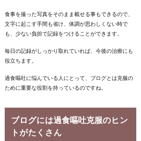
では、完...
食事を撮った写真をそのまま載せる事もできるので、
文字に起こす手間も省け、体調が思わしくない時で
も、少ない負担で記録をつけることができます。
野菜ジュースを飲んでとりたい栄養
素でおすすめのものは！？
毎日の記録がしっかり取れていれば、今後の治療にも
役立ちます。
野菜ジュースには沢山の野菜と、果物の栄養が
入っていて手軽にとれて便利ですよね。野菜ジ
ュー...
過食嘔吐に悩んでいる人にとって、ブログとは克服の
ために重要な役割を持っているのですね。
野菜ジュースに頼りたいけど、どれ
くらいの栄養がとれるの？
ブログには過食嘔吐克服のヒン
トがたくさん
野菜ジュースの種類は沢山ありますが、種類に
よってとれる栄養が違ったり、とれる栄養の量