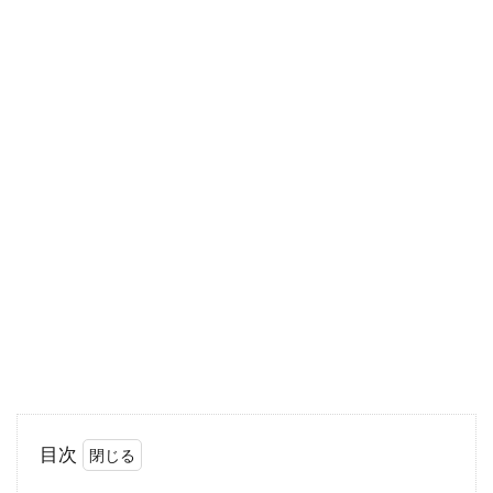
ないと、よくいわれますね。しかし、このカロ
リーが高...
アボカドは離乳食に使える？気にな
るカロリーはどれくらい？
アボカドは「森のバター」とも呼ばれ、とても
栄養価が高いことでしられます。「世界一栄養
価が高い...
米油とトランス脂肪酸にはどんな関
係があるの・・？？
目次
まず、米油はその名の通りお米から作る油で