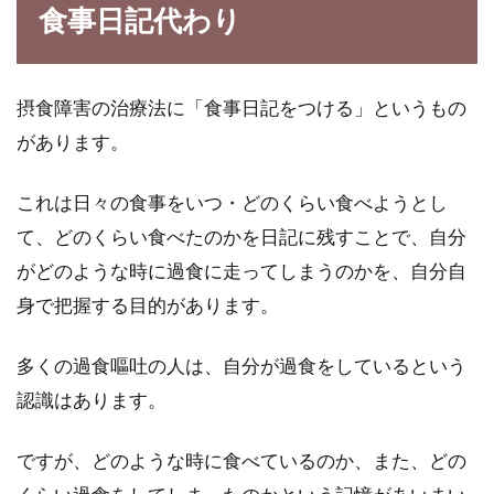
食事日記代わり
ントで済...
摂食障害の治療法に「食事日記をつける」というもの
食生活改善の中で出る好転反応の理
があります。
由と改善のための方法は？
これは日々の食事をいつ・どのくらい食べようとし
今の世の中にある食材を使い食事として体内に
て、どのくらい食べたのかを日記に残すことで、自分
摂り入れると、栄養素と共に望まない有害物質
がどのような時に過食に走ってしまうのかを、自分自
も摂り入れて...
身で把握する目的があります。
多くの過食嘔吐の人は、自分が過食をしているという
生後3ヶ月の赤ちゃんの平均体重
認識はあります。
は？体重の増加有無の原因！
ですが、どのような時に食べているのか、また、どの
生後3ヶ月の赤ちゃんは、生まれた時のほぼ2倍
の体重にまで成長して、首もすわりはじめま