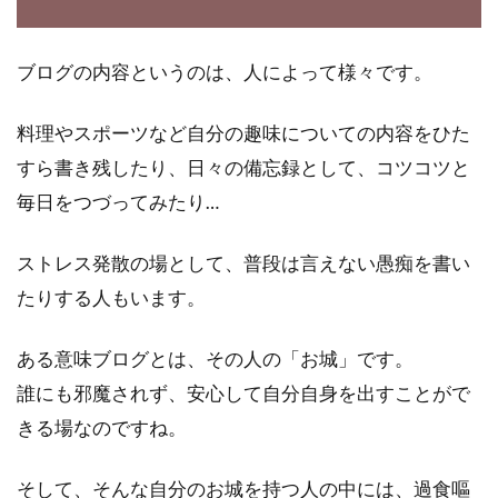
と食生活を変えた人たちから、生活習慣病が多
く見られる...
ブログの内容というのは、人によって様々です。
料理やスポーツなど自分の趣味についての内容をひた
砂糖の種類や使い方！砂糖やグラニ
すら書き残したり、日々の備忘録として、コツコツと
ュー糖の代用は何を使う？
毎日をつづってみたり…
料理に甘みをつけるのに欠かせない砂糖です
が、砂糖といってもたくさん種類がありますよ
ストレス発散の場として、普段は言えない愚痴を書い
ね。白砂糖...
たりする人もいます。
ある意味ブログとは、その人の「お城」です。
糖質のカロリーをエネルギーに！お
誰にも邪魔されず、安心して自分自身を出すことがで
にぎりの具で上手に消費
きる場なのですね。
コンビニで簡単にお昼を購入しようと思い、お
そして、そんな自分のお城を持つ人の中には、過食嘔