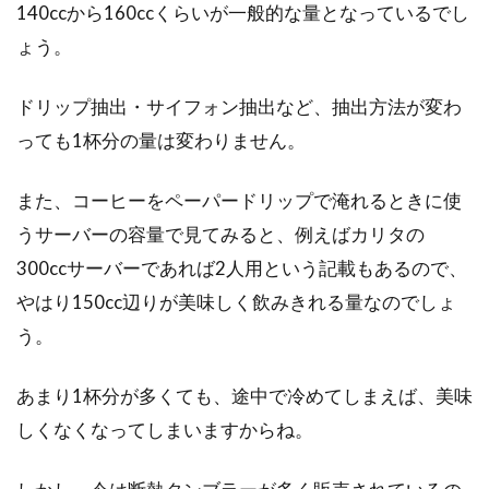
離乳食は、赤ちゃんにとってとても大切なステ
140ccから160ccくらいが一般的な量となっているでし
ップですよね。これは赤ちゃんの成長段階で欠
ょう。
かせないもの...
ドリップ抽出・サイフォン抽出など、抽出方法が変わ
っても1杯分の量は変わりません。
電子レンジで溶けたラップは有害？
その安全性を検証してみた
また、コーヒーをペーパードリップで淹れるときに使
うサーバーの容量で見てみると、例えばカリタの
食品を電子レンジで加熱すると、食材に触れた
300ccサーバーであれば2人用という記載もあるので、
ラップが溶けて、有害な物質が体内に吸収され
やはり150cc辺りが美味しく飲みきれる量なのでしょ
てしまい危険...
う。
あまり1杯分が多くても、途中で冷めてしまえば、美味
油もので体調が悪くなる？脂肪を分
しくなくなってしまいますからね。
解してくれる食品を知ろう