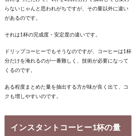
アトピー性皮膚炎は好きでなるものでもない
らないじゃんと思われがちですが、その量以外に違い
し、好きでなりたい人は、まずいないでしょ
う。治したい...
があるのです。
それは1杯の完成度・安定度の違いです。
意外に知らないオーガニックベビー
ドリップコーヒーでもそうなのですが、コーヒーは1杯
フードの注意点と意味とは
分だけを淹れるのが一番難しく、技術が必要になって
赤ちゃんには、できるだけ体に良くて、優しい
くるのです。
ものを食べさせたいですよね。そこでおすすめ
なのが、...
ある程度まとめた量を抽出する方が味が良く出て、コ
クも増しやすいのです。
インスタントラーメンにも野菜を！
入れるタイミングが重要？
インスタントコーヒー1杯の量