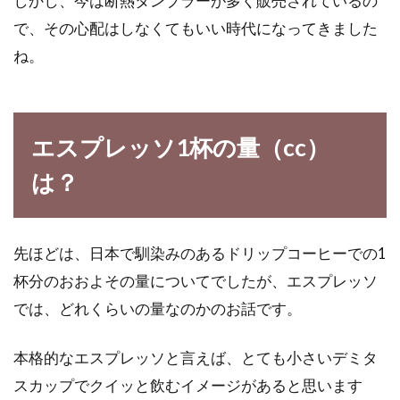
しかし、今は断熱タンブラーが多く販売されているの
油っこい料理で胃がもたれてしまう…そんな経
で、その心配はしなくてもいい時代になってきました
験をしたことがある人は多いはずです。朝起き
た時に...
ね。
女性の体調改善に豆乳！イソフラボ
エスプレッソ1杯の量（cc）
ンで女性パワーをアップ！
は？
女性の体は一生を通じてはもちろん、大変短い
サイクルで変わりやすく、とてもデリケートで
す。女性ホ...
先ほどは、日本で馴染みのあるドリップコーヒーでの1
杯分のおおよその量についてでしたが、エスプレッソ
では、どれくらいの量なのかのお話です。
チョコレートを毎日食べると健康に
本格的なエスプレッソと言えば、とても小さいデミタ
良いって本当？効果は？
スカップでクイッと飲むイメージがあると思います