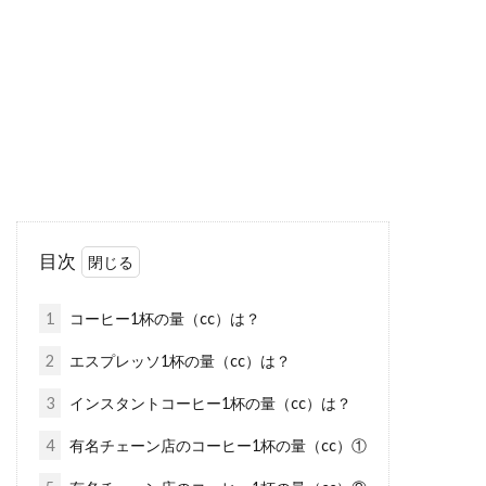
ダイエットをしている方などは、糖質や脂質と
いう言葉をよく耳にしますよね。皆さんは、そ
れぞれの...
カロリーと栄養バランスが大切！一
日の男子高校生の食生活
目次
男子高校生は朝・昼・夜のご飯の他に間食を含
めて、一日に2850kcalを必要とします。285...
1
コーヒー1杯の量（cc）は？
2
エスプレッソ1杯の量（cc）は？
3
インスタントコーヒー1杯の量（cc）は？
ガムシロップと砂糖の違いは？甘く
するなら、はちみつで代用
4
有名チェーン店のコーヒー1杯の量（cc）①