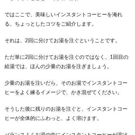
なパン。そのどれもが小麦で作られているため
ではここで、美味しいインスタントコーヒーを淹れ
に、決し...
る、ちょっとしたコツをご紹介します。
それは、2回に分けてお湯を注ぐということです。
食事改善で便秘を解消するために食
物繊維を積極的にとろう！
ただ単に2回に分けてお湯を注ぐのではなく、1回目の
給湯では、ほんの少量のお湯を注ぎましょう。
食事改善で便秘を解消するなら、食物繊維を積
極的にとっていきましょう。なぜなら、便をス
ムーズに...
少量のお湯を注いだら、そのお湯でインスタントコー
ヒーをよく練るイメージで、かき混ぜてください。
そうした後に残りのお湯を注ぐと、インスタントコー
塩少々って何g？レシピの調味料の
ヒーが全体的にふわっと、よく溶けます。
表記を理解しよう
バランスよくお湯の中にインスタントコーヒーが溶け
お料理を始めると、レシピの読み方が難しく感