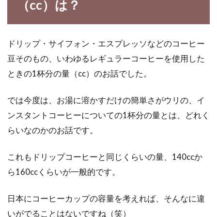
インスタントラーメンが好きな人は、意外にも
（cc）は？
多いですよね。外食で食べるよりは安く済みま
すし、な...
ドリップ・サイフォン・エスプレッソなどのコーヒー
豆そのもの、いわゆるレギュラーコーヒーを使用した
2歳児などの幼児のお菓子の食べ過
ときの1杯分の量（cc）のお話でした。
ぎが体に与える影響とは？
では今度は、お湯に溶かすだけの簡単さがウリの、イ
2歳児などの幼児期って、行動や言動が、とっ
ンスタントコーヒーについての1杯分の量とは、どれく
ても可愛いですよね。幼児は、まだまだ食欲に
らいなのかのお話です。
むら...
これもドリップコーヒーと同じくらいの量、140ccか
ら160ccくらいが一般的です。
グルテンフリーなパンなら市販のア
レルギー除去米粉パンを！
日本にコーヒーカップの容量を考えれば、そんなに違
いがでることはないですね（笑）
パン屋さんに並ぶさまざまな種類のおいしそう