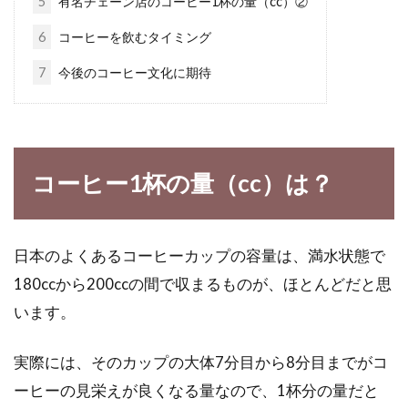
5
有名チェーン店のコーヒー1杯の量（cc）②
甘～い飲み物が好きな方って、沢山いらっしゃ
いますよね。甘い飲み物を飲むと、気持ちがホ
6
コーヒーを飲むタイミング
ッと...
7
今後のコーヒー文化に期待
カロリーを比較～いつもの「おにぎ
り」と「パン」～
コーヒー1杯の量（cc）は？
簡単に食べられるもの、持ち歩きが可能なも
の、毎日の食事で食べる、すぐ購入するもの
日本のよくあるコーヒーカップの容量は、満水状態で
で、おにぎりとパ...
180ccから200ccの間で収まるものが、ほとんどだと思
います。
離乳食の必要性と1回食・2回食・3
実際には、そのカップの大体7分目から8分目までがコ
回食の時間の目安について
ーヒーの見栄えが良くなる量なので、1杯分の量だと