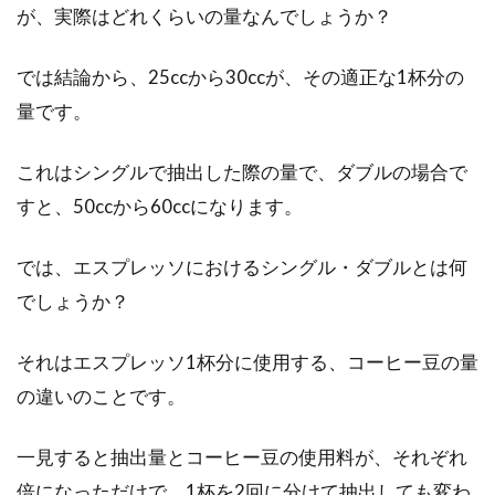
チョコレートを毎日食べると、「太る」と考え
が、実際はどれくらいの量なんでしょうか？
ている人は、きっと多いでしょう。その一方
で、チョコレ...
では結論から、25ccから30ccが、その適正な1杯分の
量です。
太りたい人も太りたくない人も必
これはシングルで抽出した際の量で、ダブルの場合で
見！カロリーが高い食事は？
すと、50ccから60ccになります。
カロリーが高い食事は、痩せたい人にとっては
では、エスプレッソにおけるシングル・ダブルとは何
避けるべきものですが、太りたい人にとっては
でしょうか？
切望されるも...
それはエスプレッソ1杯分に使用する、コーヒー豆の量
の違いのことです。
食事改善！アトピーのために食事に
乳酸菌を加えると？
一見すると抽出量とコーヒー豆の使用料が、それぞれ
倍になっただけで、1杯を2回に分けて抽出しても変わ