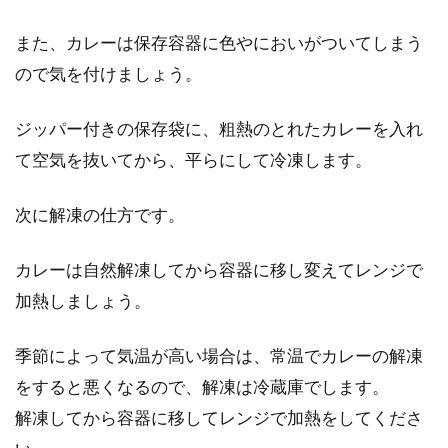
また、カレーは保存容器に色やにおいがついてしまう
味噌鍋を美味しく食べるためのスー
ので気を付けましょう。
プの作り方とアレンジ3選
ジッパー付きの保存袋に、粗熱のとれたカレーを入れ
寒くなってお鍋が恋しくなる季節には、日本の
て空気を抜いてから、平らにして冷凍します。
お鍋の代表格と言っても過言ではない、味噌鍋
が食べたくなり...
次に解凍の仕方です。
カレーは自然解凍してから容器に移し変えてレンジで
お米からご飯への炊き上がりって何
加熱しましょう。
グラムになるの？
季節によって気温が高い場合は、常温でカレーの解凍
日本人の主食はお米です。炊き上がりのご飯は
何よりも美味しくて、最後の晩餐は白いご飯と
をすると悪くなるので、解凍は冷蔵庫でします。
いう人も...
解凍してから容器に移してレンジで加熱をしてくださ