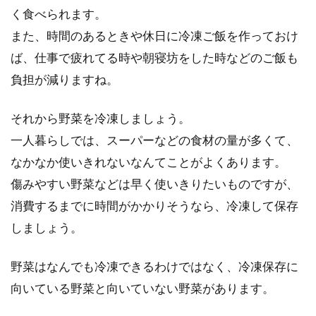
く食べられます。
また、時間のあるときや休日に冷凍ご飯を作っておけ
豆板醤・コチュジャンは代用でき
ば、仕事で疲れてる時や朝寝坊をした時などのご飯も
る？甜麺醤も代用できるの？
負担が減りますね。
豆板醤・コチュジャン・甜麺醤（テンメンジャ
ン）は、中華料理には欠かすことのできない調
それから野菜を冷凍しましょう。
味料ですよね！...
一人暮らしでは、スーパーなどの食材の量が多くて、
なかなか使いきれないなんてことがよくあります。
傷みやすい野菜などは早く使いきりたいものですが、
片栗粉と小麦粉、お互い代用が出来
消費するまでに時間がかかりそうなら、冷凍して保存
る？ほかの代用品もご紹介
しましょう。
片栗粉と小麦粉は常備しているつもりでも、う
野菜はなんでも冷凍できるわけではなく、冷凍保存に
っかり切らしてしまうこともありますよね。唐
向いている野菜と向いていない野菜があります。
揚げを作...