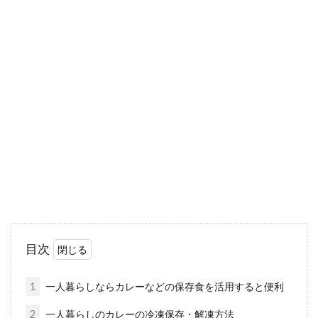
オーブンなしで出来る！電子レンジ
やトースターで作るお菓子
お菓子作りはどうしてもオーブンに頼りがちで
すが、オーブンがなくても電子レンジやトース
ターで作れます...
市販の味噌ラーメンをアレンジ！お
すすめレシピをご紹介
目次
直ぐに食べられる便利さから、市販のラーメン
をご自宅に常備しているという方も多いのでは
1
一人暮らしならカレーなどの保存食を活用すると便利
ないでしょうか...
2
一人暮らしのカレーの冷凍保存・解凍方法