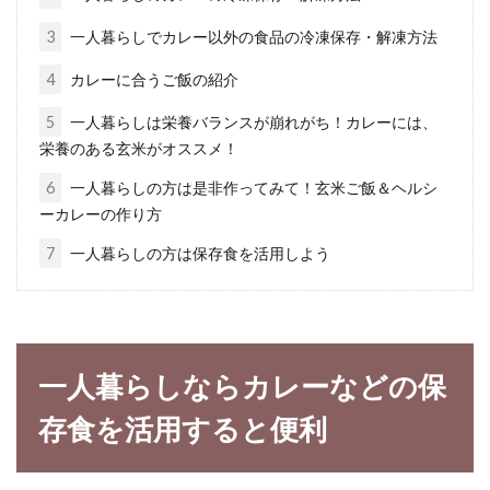
3
一人暮らしでカレー以外の食品の冷凍保存・解凍方法
電子レンジやトースターを正しく使
4
カレーに合うご飯の紹介
うやり方と適した調理方法
5
一人暮らしは栄養バランスが崩れがち！カレーには、
栄養のある玄米がオススメ！
電子レンジやトースターなどの調理家電は、意
外と正しいやり方や違いを知らない人も多いの
6
一人暮らしの方は是非作ってみて！玄米ご飯＆ヘルシ
ではないでしょう...
ーカレーの作り方
7
一人暮らしの方は保存食を活用しよう
生クリームの賞味期限切れたときの
アレンジ方法をご紹介！
一人暮らしならカレーなどの保
自宅でケーキを作ろうと思って生クリームを買
存食を活用すると便利
ったけれど、結局ケーキを作らず、生クリーム
を余らせた経...