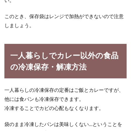
い。
時間が無い時専用！電子レンジで出
このとき、保存袋はレンジで加熱ができないので注意
来るうどん解凍レシピ
しましょう。
夏も本格的なってきて、どんどん暑くなってき
ました。暑くなると体調が安定しなかったり、
動きたく...
一人暮らしでカレー以外の食品
の冷凍保存・解凍方法
さわらの味噌焼きのおいしい焼き
方！焦がさないポイントは？
一人暮らしの冷凍保存の定番はご飯とカレーですが、
他には食パンも冷凍保存できます。
春が来たら、さわらを食べたくなる季節です
冷凍することでカビの心配もなくなります。
ね。さわらといえば、西京焼きが有名です。外
食では...
袋のまま冷凍したパンは美味しくない…ということを