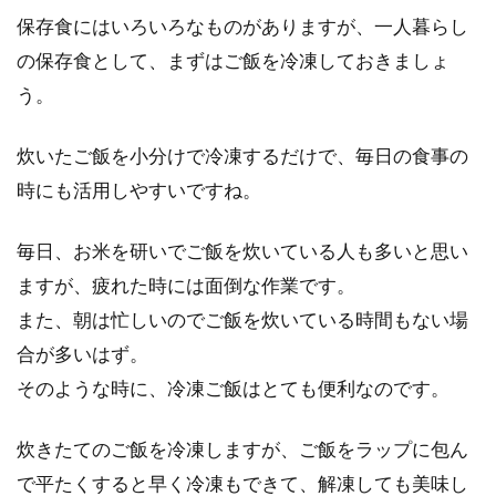
保存食にはいろいろなものがありますが、一人暮らし
の保存食として、まずはご飯を冷凍しておきましょ
主婦で料理が苦手は辛い！苦手な料
う。
理を克服する方法はある？
炊いたご飯を小分けで冷凍するだけで、毎日の食事の
主婦の方は毎日料理をしなければならないです
よね。主婦だからといって、皆が料理が得意！
時にも活用しやすいですね。
というわ...
毎日、お米を研いでご飯を炊いている人も多いと思い
ますが、疲れた時には面倒な作業です。
焼きおにぎりに味噌を塗ってシソを
また、朝は忙しいのでご飯を炊いている時間もない場
添えると味と香りがアップ
合が多いはず。
そのような時に、冷凍ご飯はとても便利なのです。
焼きおにぎりには、味噌と醤油味があります。
こんがり焼いた味噌の焼きおにぎりは、香ばし
炊きたてのご飯を冷凍しますが、ご飯をラップに包ん
くてとて...
で平たくすると早く冷凍もできて、解凍しても美味し