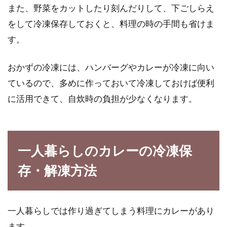
また、野菜をカットしたり刻んだりして、下ごしらえ
をして冷凍保存しておくと、料理の時の手間も省けま
電子レンジで簡単！時短で作れるお
す。
いしいチャーシューレシピ
おかずの冷凍には、ハンバーグやカレーが冷凍に向い
手作りチャーシューはボリューミーな肉のおか
ているので、多めに作っておいて冷凍しておけば便利
ずとして、大人も子供も大喜びするメニューで
すよね。...
に活用できて、自炊時の負担が少なくなります。
電子レンジのオーブン機能で焼肉
一人暮らしのカレーの冷凍保
を！あんな料理も作れる？
存・解凍方法
電子レンジのオーブン機能、活用しています
か？実際のオーブンと違ってうまく焼けない！
などという...
一人暮らしでは作り過ぎてしまう料理にカレーがあり
ます。