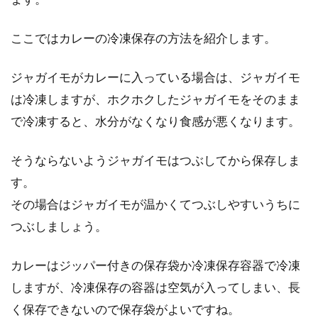
ここではカレーの冷凍保存の方法を紹介します。
美味しく出来る炒飯のレシピ！本格
的な味にするポイントは？
ジャガイモがカレーに入っている場合は、ジャガイモ
中華料理で王道な料理、炒飯。お店で食べるよ
は冷凍しますが、ホクホクしたジャガイモをそのまま
うな炒飯が食べたいのに、なかなか思ったよう
で冷凍すると、水分がなくなり食感が悪くなります。
に作れま...
そうならないようジャガイモはつぶしてから保存しま
す。
手作り甘酒につきものの米麹のつぶ
その場合はジャガイモが温かくてつぶしやすいうちに
つぶはミキサーで滑らかに
つぶしましょう。
「飲む点滴」といわれるほど、その健康効果に
カレーはジッパー付きの保存袋か冷凍保存容器で冷凍
注目が集まっている甘酒。毎日の習慣としてい
しますが、冷凍保存の容器は空気が入ってしまい、長
ただくた...
く保存できないので保存袋がよいですね。