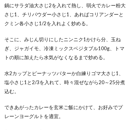
鍋にサラダ油大さじ2を入れて熱し、弱火でカレー粉大
さじ1、チリパウダー小さじ1、あればコリアンダーと
クミン各小さじ1/2を入れよく炒める。
そこに、みじん切りにしたニンニク1かけら分、玉ね
ぎ、ジャガイモ、冷凍ミックスベジタブル100g、トマ
トの順に加えたら水気がなくなるまで炒める。
水2カップとピーナッツバターか白練りゴマ大さじ1、
塩小さじ1と2/3を入れて、時々混ぜながら20～25分煮
込む。
できあがったカレーを玄米ご飯にかけて、お好みでプ
レーンヨーグルトを適宜。