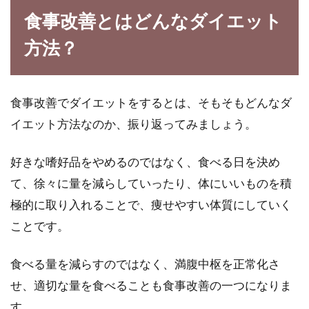
食事改善とはどんなダイエット
カロリー制限中の人必見！ダイエッ
方法？
トに効く肉と米の食べ方
カロリーが気になる方にとっては、何がダイエ
食事改善でダイエットをするとは、そもそもどんなダ
ットに効果的なのか気になるものですよね。食
イエット方法なのか、振り返ってみましょう。
生活を野...
好きな嗜好品をやめるのではなく、食べる日を決め
て、徐々に量を減らしていったり、体にいいものを積
ダイエット中でもOKなカロリーが
極的に取り入れることで、痩せやすい体質にしていく
低いチーズはどんなチーズ？
ことです。
チーズはカロリーが高いせいか、太ると思って
いるかたが多くいらっしゃいます。しかし、チ
食べる量を減らすのではなく、満腹中枢を正常化さ
ーズの中に...
せ、適切な量を食べることも食事改善の一つになりま
す。