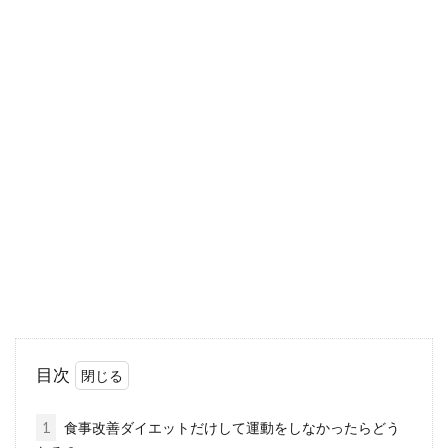
栄養豊富で体に良い酒粕は、カロリ
ーが高くて太るって本当？
飲む点滴と話題になった甘酒の原料である酒粕
には、発酵食品特有の優れた栄養素がいっぱい
含まれていま...
野菜ジュース断食を1週間する効果
とは？危険性にも要注意
目次
3日以上、自分の意思で食事をすることを断つ
ことを意味する断食と、比較的簡単にできる
1
食事改善ダイエットだけして運動をしなかったらどう
「プチ断食」が流...