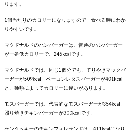
ります。
あなたは、1日何杯のコーヒーを飲みますか？
朝食時に1杯、ランチ後に1杯、仕事の合間に1
杯...
1個当たりのカロリーになりますので、食べる時にわか
りやすいです。
マクドナルドのハンバーガーは、普通のハンバーガー
体にいい甘酒を作ろう！家計にもや
が一番低カロリーで、245kcalです。
さしい麹と米の割合とは？
マクドナルドでは、同じ1個分でも、てりやきマックバ
甘酒は、ブドウ糖をはじめ、ビタミン類、必須
アミノ酸を多く含む飲み物です。材料は米麹・
ーガーが509kcal、ベーコンレタスバーガーが401kcal
米・水。...
と、種類によってカロリーに違いがあります。
モスバーガーでは、代表的なモスバーガーが354kcal、
賞味期限と消費期限の違いとは？！
照り焼きチキンバーガーが300kcalです。
記載なしの商品もある！？
ケンタッキーのチキンフィレサンドは、411kcalになり