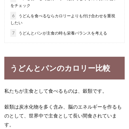
をチェック
大人から子供まで、ショートケーキが好きな人
は多いですよね。お誕生日やクリスマスなど、
6
うどんを食べるならカロリーよりも付け合わせを重視
イベントの...
したい
7
うどんとパンが主食の時も栄養バランスを考える
フレッシュオレンジジュースのビタ
ミンc量はどのくらい？
うどんとパンのカロリー比較
オレンジジュース1杯にビタミンc量はどの位入
っているのでしょうか？今回はビタミンcの驚く
べき効...
私たちが主食として食べるものは、穀類です。
穀類は炭水化物を多く含み、脳のエネルギーを作るも
カロリーは意外に低い？！ラーメン
のとして、世界中で主食として長い間食されていま
に含まれる糖質や塩分は？
す。