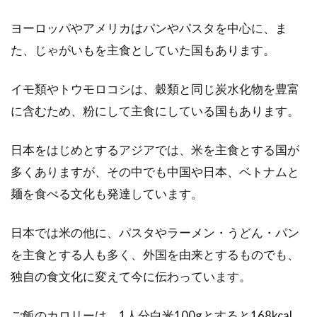
醤油に味噌、塩といった定番のものから、個性
ヨーロッパやアメリカはパンやパスタを中心に、ま
的なラーメンがたくさんあります。人気ラー
た、じゃがいもを主食としていた国もあります。
メ...
イモ類やトウモロコシは、穀類と同じ炭水化物を豊富
に含むため、粉にして主食にしている国もあります。
白砂糖の身体への影響とは？代用は
はちみつが良い理由とは
日本をはじめとするアジアでは、米を主食とする国が
多くありますが、その中でも中国や日本、ベトナムと
疲れた時に甘いものが食べたい！と感じる方は
麺を食べる文化も発達しています。
多いのではないでしょうか？しかし、糖分は逆
に身...
日本では米の他に、パスタやラーメン・うどん・パン
を主食とする人も多く、外国を由来とするものでも、
カロリー消費につながる野菜の色々
独自の食文化に変えて今に伝わっています。
な特性とレシピをご紹介
ご飯のカロリーは、1人分白米100gとすると168kcal、