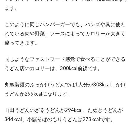
みなさんは、食品の期限表示に「賞味期限」と
ます。
「消費期限」の2種類があることをご存じでし
ょうか？実...
このように同じハンバーガーでも、バンズや具に使わ
れている肉や野菜、ソースによってカロリーが大きく
違ってきます。
身長162センチの平均体重は？男性
が気になる筋肉量について
同じようなファストフード感覚で食べることができる
うどん店のカロリーは、300kcal前後です。
健康のためや、ビジュアルのためにも、体重管
理はとても大切なことです。ご自身の理想とす
丸亀製麺のぶっかけうどんでは1人分が303kcal、かけ
る体重は...
うどんが299kcalになります。
山田うどんのざるうどんが294kcal、たぬきうどんが
体を動かすエネルギーになる糖を吸
344kcal、小諸そばのもりうどんは273kcalです。
収する時間はどれくらい？