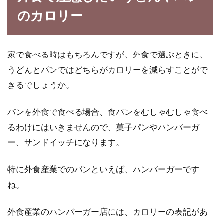
トランス脂肪酸という名前、既にご存知の方は
のカロリー
多いと思います。『トランス脂肪酸＝マーガリ
ン』とい...
家で食べる時はもちろんですが、外食で選ぶときに、
うどんとパンではどちらがカロリーを減らすことがで
身体にいいと評判の良い玄米の
きるでしょうか。
「毒」に関する噂は嘘なのか？
パンを外食で食べる場合、食パンをむしゃむしゃ食べ
身体に良いイメージの食品には、それに対する
るわけにはいきませんので、菓子パンやハンバーガ
噂で「毒が含まれる」などの嘘も、流れやすい
ー、サンドイッチになります。
ものではない...
特に外食産業でのパンといえば、ハンバーガーです
ね。
コーヒーの効能＆ブラックコーヒー
に砂糖を使うとNGな理由！
外食産業のハンバーガー店には、カロリーの表記があ