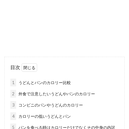
生の野菜を使った野菜ジュースには、栄養がた
っぷり含まれています。近頃は、この栄養を効
率的...
危険な食品添加物はこんなにある！
一覧表から健康を考える！
目次
昨今の健康に対する意識の高まりで、食品添加
物への関心も高まっています。健康を保つため
1
うどんとパンのカロリー比較
にも、危険な...
2
外食で注意したいうどんやパンのカロリー
3
コンビニのパンやうどんのカロリー
カロリーが気になる！ショートケー
4
カロリーの低いうどんとパン
キの生クリーム量って？
5
パンを食べる時はカロリーだけでなくその中身の内訳