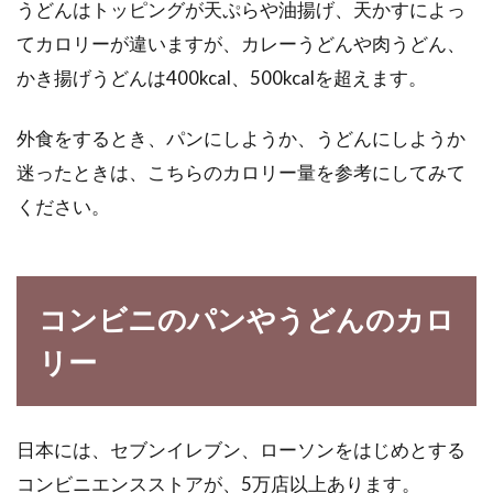
うどんはトッピングが天ぷらや油揚げ、天かすによっ
体を動かすためにはエネルギーが必要ですが、
てカロリーが違いますが、カレーうどんや肉うどん、
そのエネルギーは食材に含まれる糖からできて
います。...
かき揚げうどんは400kcal、500kcalを超えます。
外食をするとき、パンにしようか、うどんにしようか
迷ったときは、こちらのカロリー量を参考にしてみて
ください。
コンビニのパンやうどんのカロ
リー
日本には、セブンイレブン、ローソンをはじめとする
コンビニエンスストアが、5万店以上あります。