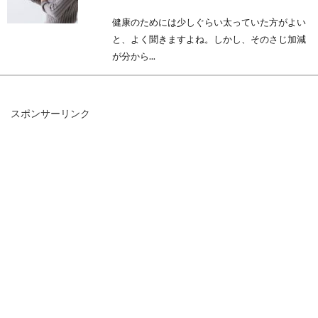
健康のためには少しぐらい太っていた方がよい
と、よく聞きますよね。しかし、そのさじ加減
が分から...
スポンサーリンク
カロリー消費は毎日の活動で！摂取
エネルギーの限界まで利用
人は生きているだけでカロリーを消費します。
究極のダイエットは、何も食べないことだとい
う人...
毎日飲む野菜ジュースはジューサー
で。手作りレシピも充実