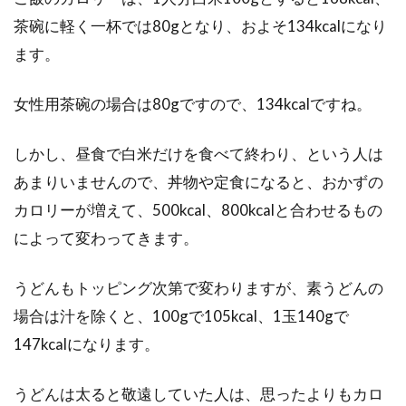
野菜の中にはお腹いっぱいに食べても、マイナ
茶碗に軽く一杯では80gとなり、およそ134kcalになり
スカロリーになるものがあると言われていま
ます。
す。しかし...
女性用茶碗の場合は80gですので、134kcalですね。
カロリーゼロのゼリーは本当にカロ
しかし、昼食で白米だけを食べて終わり、という人は
リーや糖質がゼロなのか？
あまりいませんので、丼物や定食になると、おかずの
カロリーが増えて、500kcal、800kcalと合わせるもの
健康志向を反映してか、巷にはカロリーゼロや
によって変わってきます。
糖質ゼロをうたう食品が溢れています。食事に
は気を配...
うどんもトッピング次第で変わりますが、素うどんの
場合は汁を除くと、100gで105kcal、1玉140gで
147kcalになります。
健康増進を望むなら玉ねぎサラダを
食べるべし！人気の理由
うどんは太ると敬遠していた人は、思ったよりもカロ