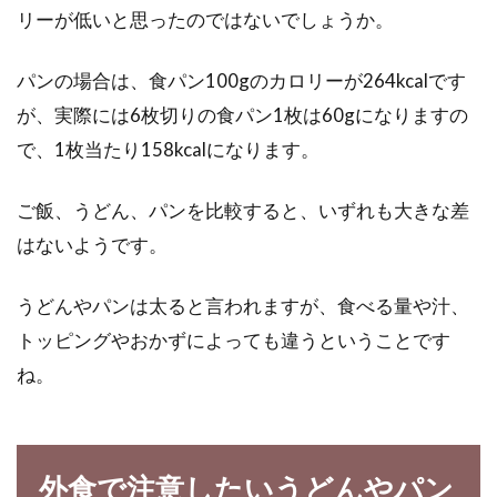
リーが低いと思ったのではないでしょうか。
玉ねぎは、和食にも洋食、中華料理にも使われ
ている人気の野菜ですね。玉ねぎを生のままサ
ラダなど...
パンの場合は、食パン100gのカロリーが264kcalです
が、実際には6枚切りの食パン1枚は60gになりますの
で、1枚当たり158kcalになります。
うつ病には食事改善が有効？感情を
ご飯、うどん、パンを比較すると、いずれも大きな差
コントロールする食べ方！
はないようです。
近年、その患者数が増え続けているうつ病は、
感情をコントロールできないというつらい症状
うどんやパンは太ると言われますが、食べる量や汁、
を伴う、現代...
トッピングやおかずによっても違うということです
ね。
マーガリンよりバターの方がトラン
ス脂肪酸の量は少ない
外食で注意したいうどんやパン