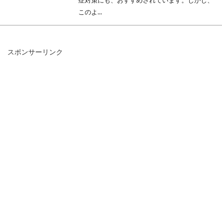
症対策にも、おすすめされています。しかし、
このよ...
スポンサーリンク
カロリー制限中の人必見！ダイエッ
トに効く肉と米の食べ方
カロリーが気になる方にとっては、何がダイエ
ットに効果的なのか気になるものですよね。食
生活を野...
食事改善はダイエット効果を高める
ための最善方法？！
ダイエットの効果がなかなかでない、一度痩せ
たのにまた太ってしまったという方は、どのよ