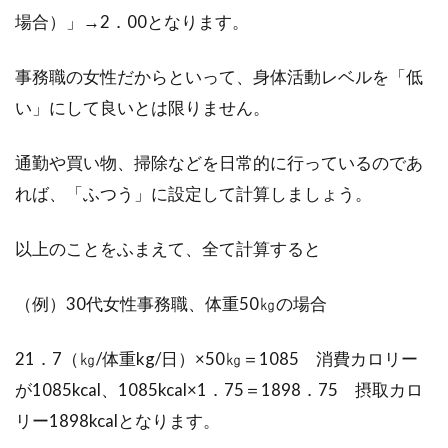
してしまい...
場合）」→2．00となります。
事務職の女性だからといって、身体活動レベルを「低
甘酒は酒粕がダイエット向き？発酵
い」にして良いとは限りません。
による酒粕独自の栄養価も
通勤や買い物、掃除などを日常的に行っているのであ
酒粕の甘酒は、米麹のものと比べてそれほど飲
れば、「ふつう」に設定して計算しましょう。
まれていません。砂糖が入っている、アルコー
ルが...
以上のことをふまえて、全て計算すると
（例）30代女性事務職、体重50㎏の場合
じゃがいもは太りやすい？カロリー
オフにする調理法とレシピ
21．7（㎏/体重kg/日）×50㎏＝1085 消費カロリー
が1085kcal、1085kcal×1．75＝1898．75 摂取カロ
じゃがいもはいろいろな料理に活用できる、他
リー1898kcalとなります。
の素材と合わせやすい人気野菜です。ほくほく