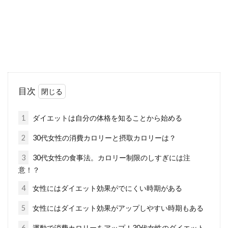
うなダイエット...
カロリーオフの味方！200mlの豆乳
で効率的なダイエット
目次
豆乳には大豆の栄養がたっぷり入っています。
さらに豆乳は牛乳よりカロリーが低いと言わ
1
ダイエットは自分の体格を知ることから始める
れ、ダ...
2
30代女性の消費カロリーと摂取カロリーは？
3
30代女性の食事法。カロリー制限のしすぎには注
意！？
砂糖やバターを減らしてカロリーオ
フ！おいしいおやつレシピ
4
女性にはダイエット効果がでにくい時期がある
5
女性にはダイエット効果がアップしやすい時期もある
疲れた時、友達と集まった時、おいしいおやつ
はマストですね。そんな時に食べておいしいの
6
運動で消費カロリーをアップ！30代女性のダイエット