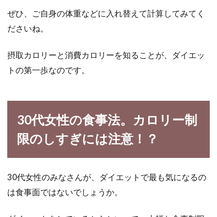
した食感...
ぜひ、ご自身の体重などに入れ替えて計算してみてく
ださいね。
カロリーオフの強い味方！豆乳ダイ
摂取カロリーと消費カロリーを知ることが、ダイエッ
エットで効果的に痩せる！
トの第一歩なのです。
気軽に、健康的にダイエットをしたいなら、豆
乳を飲むことをおすすめいたします。味がちょ
っとニガ...
30代女性の食事法。カロリー制
限のしすぎには注意！？
砂糖と炭水化物100gのカロリーと制
限ダイエットについて
30代女性のみなさんが、ダイエットで最も気になるの
は食事面ではないでしょうか。
いろいろなダイエット方法があります。全ての
人の夢は、ラクして痩せたいですよね。最...