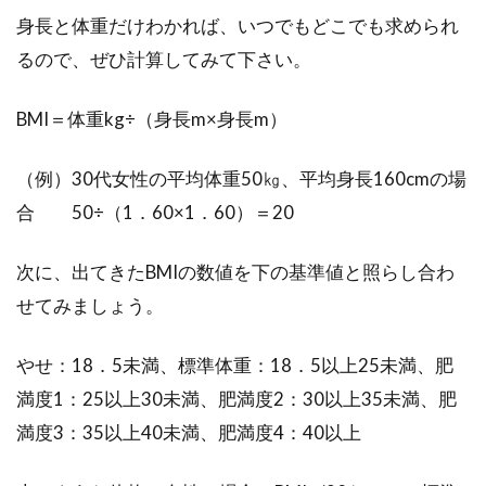
て、高カ...
身長と体重だけわかれば、いつでもどこでも求められ
るので、ぜひ計算してみて下さい。
BMI＝体重kg÷（身長m×身長m）
野菜ジュースを効果的にダイエット
で活かすおすすめの方法
（例）30代女性の平均体重50㎏、平均身長160cmの場
合 50÷（1．60×1．60）＝20
ダイエットをする時には野菜が欠かせません。
しかし、ただ単に食べるものを減らしてダイエ
ットをし...
次に、出てきたBMIの数値を下の基準値と照らし合わ
せてみましょう。
大好きな唐揚げをたくさん食べるた
やせ：18．5未満、標準体重：18．5以上25未満、肥
めのカロリーオフレシピ
満度1：25以上30未満、肥満度2：30以上35未満、肥
満度3：35以上40未満、肥満度4：40以上
唐揚げは、人気料理の上位にいつもランクイン
していますよね。唐揚げ好きな人の中には、い