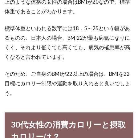
上のような体格の女性の場合はBMIが20なので、標準
くら...
体重であることがわかります。
標準体重といわれる数字には18．5～25という幅があ
今話題になっている玄米7号食ダイ
るものの、日本人の場合、BMI22が最も病気になりに
エットのやり方はこれ！
くく、それより低くても高くても、病気の罹患率が高
くなると言われています。
ダイエットに関心がある人たちのあいだで、玄
米7号食ダイエットが話題になっています。玄
そのため、ご自身のBMIが22以上の場合は、BMIを22
米7号食...
目標にカロリー制限や運動を取り入れると良いでしょ
う。
パスタは低カロリーではないがダイ
エットに向いている？！
30代女性の消費カロリーと摂取
子どもから大人まで、みんなが大好きなパス
カロリーは？
タ。カロリーが高いせいか、ダイエット中は食