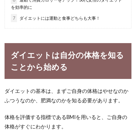
は、...
を効率的に
7
ダイエットには運動と食事どちらも大事！
食生活改善で便秘解消！食物繊維を
味方につけて腸を快調に！
ダイエットは自分の体格を知る
体の悩みでの上位に挙がってくるのが、おそら
ことから始める
く便秘ではないでしょうか。毎日気持ちよくあ
ってほし...
ダイエットの基本は、まずご自身の体格はやせなのか
ふつうなのか、肥満なのかを知る必要があります。
とろ～りグラタン！カロリーオフで
も大満足なレシピをご紹介
体格を評価する指標であるBMIを用いると、ご自身の
体格がすぐにわかります。
グラタンは大人も子供も、みんな大好きですよ
ね。でもグラタンはバターや生クリームを使っ