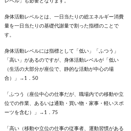
レベル」も必要となります。
は、...
身体活動レベルとは、一日当たりの総エネルギー消費
量を一日当たりの基礎代謝量で割った指標のことで
バナナやデコポンのカロリーは？ダ
す。
イエットに向いている？
身体活動レベルには指標として「低い」「ふつう」
フルーツはヘルシーなのでできるだけいただき
「高い」があるのですが、身体活動レベルが「低い
たいですが、ダイエット中でもOKでしょうか。
（生活の大部分が座位で、静的な活動が中心の場
今回は...
合）」→1．50
「ふつう（座位中心の仕事だが、職場内での移動や立
シチューのルーは買う？作る？カロ
位での作業、あるいは通勤・買い物・家事・軽いスポ
リーオフできる方法とは
ーツを含む）」→1．75
シチューは、よく食卓に上るメニューの一つか
もしれませんね。おいしくてついついおかわり
「高い（移動や立位の仕事の従事者、運動習慣がある