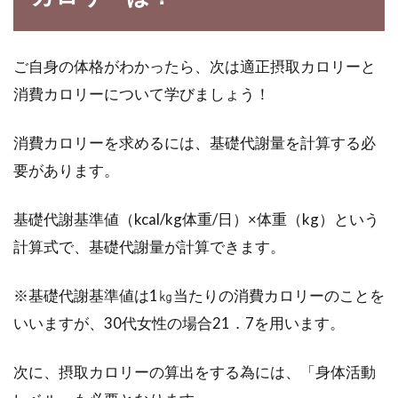
べてはいけ...
ご自身の体格がわかったら、次は適正摂取カロリーと
消費カロリーについて学びましょう！
寝かせ玄米でダイエット！ブログ活
用で長く続けるのがコツ
消費カロリーを求めるには、基礎代謝量を計算する必
要があります。
「寝かせ玄米」をご存知ですか。美味しくな
い、という評価を受けがちな玄米を、美味しく
食べる新し...
基礎代謝基準値（kcal/kg体重/日）×体重（kg）という
計算式で、基礎代謝量が計算できます。
ダイエットでリバウンドしない！七
※基礎代謝基準値は1㎏当たりの消費カロリーのことを
合食ダイエットのまとめ！
いいますが、30代女性の場合21．7を用います。
ダイエットについて、誰もが一度は考えてみた
次に、摂取カロリーの算出をする為には、「身体活動
ことがあると思います。ダイエットのイメージ