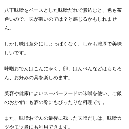
八丁味噌をベースとした味噌だれで煮込むと、色も茶
グルテンフリーパンのダイエット効
色いので、味が濃いのでは？と感じるかもしれませ
果やカロリーを徹底解説！
ん。
最近注目されている「グルテンフリー」。これ
しかし味は意外にしょっぱくなく、しかも濃厚で美味
は、ハリウッドセレブやモデルさんなどにも人
しいです。
気の食事...
味噌おでんはこんにゃく、卵、はんぺんなどはもちろ
ん、お好みの具を楽しめます。
ダイエット目的のウォーキングは早
歩きでカロリー消費アップ
美容や健康によいスーパーフードの味噌を使い、ご飯
のおかずにも酒の肴にもぴったりな料理です。
老若男女問わず、ウォーキングがブームです。
その目的は様々ですが、脂肪燃焼とカロリー消
費のため...
また、味噌おでんの最後に残った味噌だしは、味噌カ
ツやモツ煮にも利用できます。