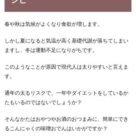
野菜ジュースを効果的にダイエット
で活かすおすすめの方法
春や秋は気候がよくなり食欲が増します。
ダイエットをする時には野菜が欠かせません。
しかし夏になると気温が高く基礎代謝が落ちてしまい
しかし、ただ単に食べるものを減らしてダイエ
ますし、冬は運動不足になりがちです。
ットをし...
このようなことが原因で現代人は太りやすいと言えま
す。
ダイエットするとき、体脂肪と体重
のどっちを気にすべき？
通年の太るリスクで、一年中ダイエットをしているか
たもいるのではないでしょうか？
ダイエットする際、誰もが気にするのが「体
重」です。また、体重と同じように「体脂肪」
そんなかたはおやつやお酒のおつまみに、簡単にでき
も、気にしな...
るこんにゃくの味噌おでんはいかがですか？