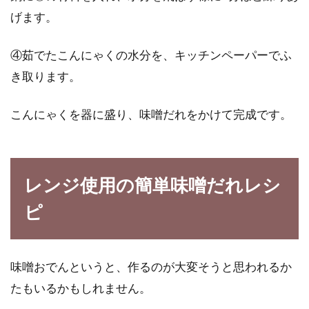
げます。
メタボリックシンドロームは食事改
善で生活習慣病も防ごう！
④茹でたこんにゃくの水分を、キッチンペーパーでふ
き取ります。
飽食の時代と言われ、食べ物にあふれた生活を
私たちは送っています。食べ物に不足し、飢え
こんにゃくを器に盛り、味噌だれをかけて完成です。
に苦しむ...
レンジ使用の簡単味噌だれレシ
ピ
味噌おでんというと、作るのが大変そうと思われるか
たもいるかもしれません。