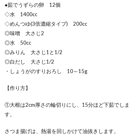
●茹でうずらの卵 12個
◇水 1400cc
◇めんつゆ(3倍濃縮タイプ) 200cc
◎味噌 大さじ2
◎水 50cc
◎みりん 大さじ1と1/2
◎白だし 大さじ1/2
・しょうがのすりおろし 10～15g
【作り方】
①大根は2cm厚さの輪切りにし、15分ほど下茹でしま
す。
さつま揚げは、熱湯を回しかけて油抜きします。