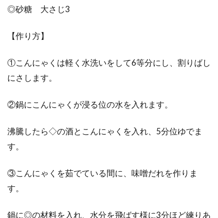
◎砂糖 大さじ3
摂取したカロリーを楽しく持続的に
【作り方】
消費していくための方法
日本には、おいしそうで魅力的な食べもので溢
①こんにゃくは軽く水洗いをして6等分にし、割りばし
れています。体重の増加が気になりますが、そ
にさします。
んな環境で...
②鍋にこんにゃくが浸る位の水を入れます。
食事改善はダイエット効果を高める
沸騰したら◇の酒とこんにゃくを入れ、5分位ゆでま
ための最善方法？！
す。
ダイエットの効果がなかなかでない、一度痩せ
③こんにゃくを茹でている間に、味噌だれを作りま
たのにまた太ってしまったという方は、どのよ
す。
うなダイエット...
鍋に◎の材料を入れ、水分を飛ばす様に3分ほど練りあ