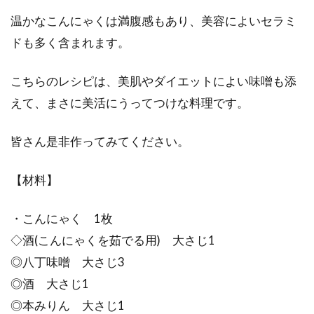
温かなこんにゃくは満腹感もあり、美容によいセラミ
米ぬかには、ダイエット効果があ
ドも多く含まれます。
る！？米ぬかのパワーとは！
こちらのレシピは、美肌やダイエットによい味噌も添
米ぬかってご存知でしょうか。米ぬかは、玄米
えて、まさに美活にうってつけな料理です。
を白米に精米する過程で出てくる、茶色い粉の
ことを言い...
皆さん是非作ってみてください。
【材料】
食事改善でダイエットするには日本
食を美味しく食べること！
・こんにゃく 1枚
◇酒(こんにゃくを茹でる用) 大さじ1
ダイエット、人は誰でも一度は気にしたことが
◎八丁味噌 大さじ3
あるテーマではないでしょうか。しかし、体重
を減らし...
◎酒 大さじ1
◎本みりん 大さじ1