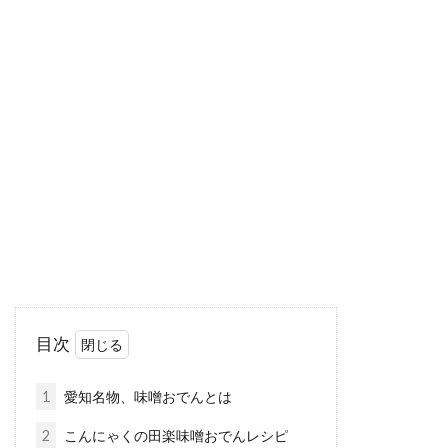
1日の摂取カロリーの目安と600kcal
を消費するための身体活動
1日に人間が必要とするカロリーは、年齢や性
別、身体活動強度によっても違いがあります。
生きるた...
米ぬかダイエットの効果がすご
い！？その効果と口コミは？
目次
玄米を精米する上で、取れる米ぬかですが、実
はこの米ぬかにはダイエット効果があるのをご
1
愛知名物、味噌おでんとは
存知でしょうか？...
2
こんにゃくの田楽味噌おでんレシピ