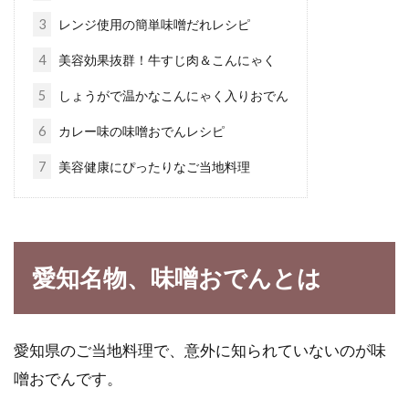
3
レンジ使用の簡単味噌だれレシピ
チーズダイエットの方法教えます！
4
美容効果抜群！牛すじ肉＆こんにゃく
実践してブログにのせよう
5
しょうがで温かなこんにゃく入りおでん
みなさん、グラタンやピザは好きですか？これ
6
カレー味の味噌おでんレシピ
らを作るのに、なくてはならない材料のひとつ
7
美容健康にぴったりなご当地料理
に、チー...
豚肉は高カロリーそうだが、ダイエ
愛知名物、味噌おでんとは
ットに向いているのか
豚肉のダイエットが注目されているそうです。
愛知県のご当地料理で、意外に知られていないのが味
しかし、豚肉にはカロリーが高そうなイメージ
がありま...
噌おでんです。