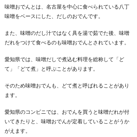
味噌おでんとは、名古屋を中心に食べられている八丁
味噌をベースにした、だしのおでんです。
体重が気になる人も大丈夫！カロリ
ーオフなクッキーレシピ
また、味噌のだし汁ではなく具を湯で茹でた後、味噌
普段口にしているクッキーはバターたっぷり、
だれをつけて食べるのも味噌おでんとされています。
小麦粉もしっかり入っていて、なかなかカロリ
ー控えめとは...
愛知県では、味噌だしで煮込む料理を総称して「ど
て」「どて煮」と呼ぶことがあります。
女性は体重よりも見た目を重視した
そのため味噌おでんも、どて煮と呼ばれることがあり
ダイエットを迷わず選択！
ます。
女性の皆さんが一度は気にしたことがあるであ
愛知県のコンビニでは、おでんを買うと味噌だれが付
ろう自身の体重。最近太ってきてしまったなと
いてきたりと、味噌おでんが定着していることがうか
感じる見た目...
がえます。