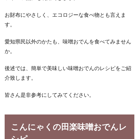
お財布にやさしく、エコロジーな食べ物とも言えま
カロリーオフなら食べてみたい！ヘ
す。
ルシーなケーキレシピ特集
愛知県民以外のかたも、味噌おでんを食べてみません
ダイエット中だからといって、何も甘いものを
食べることができないなんて、さみしいですよ
か。
ね。...
後述では、簡単で美味しい味噌おでんのレシピをご紹
介致します。
カロリーを効率よく消費できる体
に！ダイエット成功のコツ！
皆さん是非参考にしてみてください。
ダイエットのためには、カロリーを消費する運
動が必要だとは分かっていても、なかなかはか
こんにゃくの田楽味噌おでんレ
どらないのが...
シピ