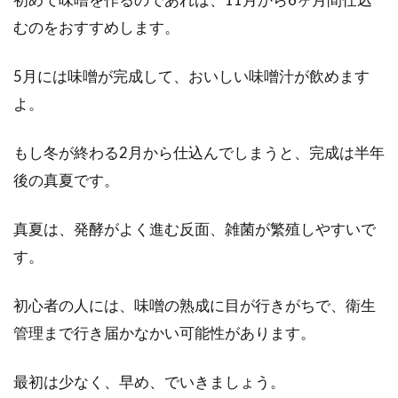
介！玄米が病気から救った？
むのをおすすめします。
江戸時代にも、現代と同じく天皇という存在が
5月には味噌が完成して、おいしい味噌汁が飲めます
いました。その天皇と庶民の暮らしは、まった
く違うも...
よ。
もし冬が終わる2月から仕込んでしまうと、完成は半年
後の真夏です。
醤油容器の変遷、陶器からガラス
ヘ、瓶からプラスチックへ
真夏は、発酵がよく進む反面、雑菌が繁殖しやすいで
す。
醤油は食卓に欠かせない存在です。最近は調味
料の地位を、日本のみならず世界でも確立して
いま...
初心者の人には、味噌の熟成に目が行きがちで、衛生
管理まで行き届かなかい可能性があります。
土鍋と炊飯器とでは、どちらが光熱
最初は少なく、早め、でいきましょう。