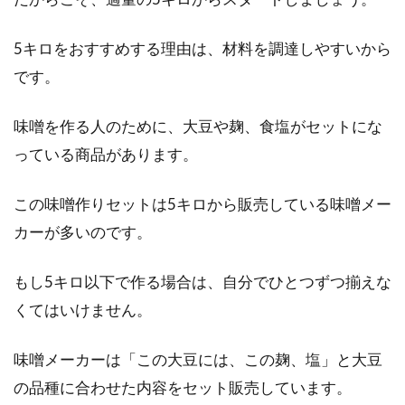
う、その発酵方法とは？
5キロをおすすめする理由は、材料を調達しやすいから
「飲む点滴」とも言われるほど、栄養が高い甘
です。
酒。甘酒には、米麹と酒粕、2種類がありま
す。米...
味噌を作る人のために、大豆や麹、食塩がセットにな
っている商品があります。
韓国と日本の違いは食べ物や食事の
この味噌作りセットは5キロから販売している味噌メー
マナーにも現れている！
カーが多いのです。
突然ですが、皆さんは韓国の食べ物は好きです
もし5キロ以下で作る場合は、自分でひとつずつ揃えな
か？日本とは違って、とても辛いけれど病みつ
くてはいけません。
きになる！...
味噌メーカーは「この大豆には、この麹、塩」と大豆
の品種に合わせた内容をセット販売しています。
食生活改善と無理のないダイエット