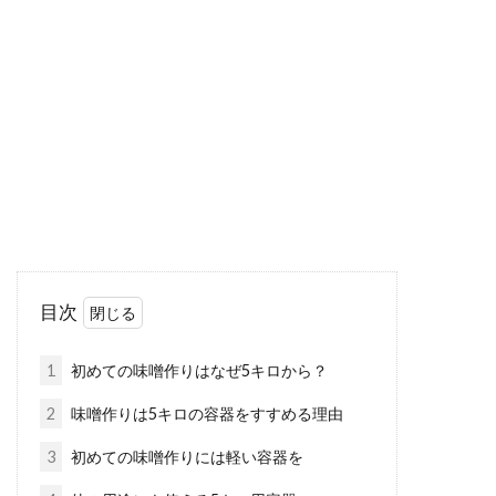
ちが育てた日本食文化
江戸時代は時代劇などで取り上げられることも
あって、親しみを感じる時代ではないでしょう
か。しかし...
味噌を詰める容器がガラスであるメ
リットと注意点とは？
目次
味噌というと、スーパーで売られているパック
入りの味噌が一般的ですよね。ガラスの容器入
1
初めての味噌作りはなぜ5キロから？
りの味噌...
2
味噌作りは5キロの容器をすすめる理由
3
初めての味噌作りには軽い容器を
ラーメンを食べるなら味噌味！女子