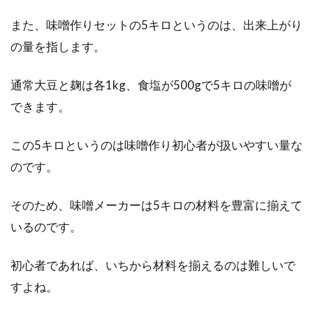
でさらに健康になろう！
また、味噌作りセットの5キロというのは、出来上がり
の量を指します。
ダイエットの基本は、摂取カロリーを消費カロ
リーよりも減らすということです。そのために
通常大豆と麹は各1kg、食塩が500gで5キロの味噌が
は食生活...
できます。
この5キロというのは味噌作り初心者が扱いやすい量な
手作り味噌の容器の大きさは？口の
のです。
広さや大きい方がよい理由
そのため、味噌メーカーは5キロの材料を豊富に揃えて
近頃は、手作り味噌の材料や、容器がネット通
販で買いやすくなりました。しかし、容器の大
いるのです。
きさはど...
初心者であれば、いちから材料を揃えるのは難しいで
すよね。
日本の不思議な食文化とは？関東と