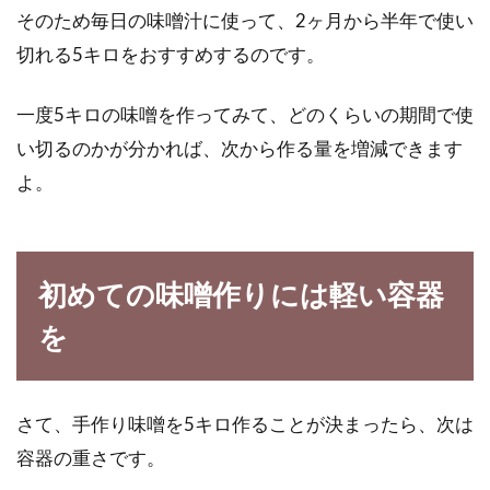
る？食品例から種類もご紹介
そのため毎日の味噌汁に使って、2ヶ月から半年で使い
切れる5キロをおすすめするのです。
着色料とはどんなもので、どんな役割がありど
んな種類があるのでしょうか。着色料があるこ
一度5キロの味噌を作ってみて、どのくらいの期間で使
とに...
い切るのかが分かれば、次から作る量を増減できます
よ。
初めての味噌作りには軽い容器
を
さて、手作り味噌を5キロ作ることが決まったら、次は
容器の重さです。