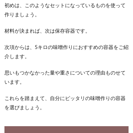
初めは、このようなセットになっているものを使って
関西に見る地域による違い
作りましょう。
日本では、関東と関西で食文化が大きく異なり
ます。関東に住んでいる人が関西に行けば、そ
材料が決まれば、次は保存容器です。
の文化に...
次項からは、5キロの味噌作りにおすすめの容器をご紹
介します。
醤油を刷毛で料理に塗りたい！おす
すめの商品や使い方は？
思いもつかなかった量や重さについての理由ものせて
います。
近頃は健康に気を使う人が増え、醤油や味噌な
ども「減塩」のものが好まれるようになりまし
これらを踏まえて、自分にピッタリの味噌作りの容器
た。昔は醤...
を選びましょう。
畑作りは土作りが命。土質別の土壌