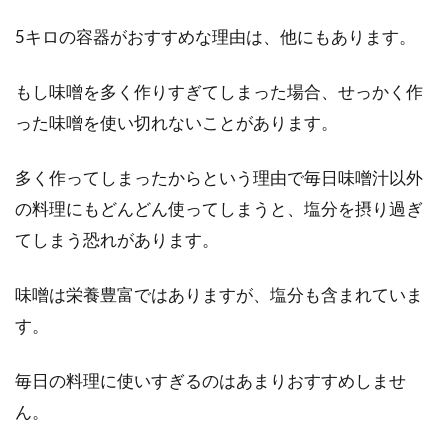
費はかからないの！？
5キロの容器がおすすめな理由は、他にもあります。
炊きたてのご飯は、格別に美味しいですよね！
突然ですが、ここで質問です。みなさんは、ど
もし味噌を多く作りすぎてしまった場合、せっかく作
のよう...
った味噌を使い切れないことがあります。
多く作ってしまったからという理由で毎日味噌汁以外
みなさんの夕飯のおかずの定番は？
の料理にもどんどん使ってしまうと、塩分を摂り過ぎ
ランキングにしてみました
てしまう恐れがあります。
夕飯の献立を毎日考えるのは大変ですね。1日
味噌は栄養豊富ではありますが、塩分も含まれていま
の締めの食事だから、ある程度豪華に満足感の
す。
あるメニュ...
毎日の料理に使いすぎるのはあまりおすすめしませ
ん。
着色料は色々な食品に使われてい