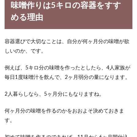
味噌作りは5キロの容器をすす
改良方法お伝えします
める理由
畑作りは、土作りが命と言ってもいいかもしれ
ません。そのくらい、作物を育てるのにおい
て、土とい...
容器選びで大切なことは、自分が何ヶ月分の味噌が欲
しいのか、です。
醤油のパッケージが新しくなって変
例えば、5キロ分の味噌を作ったとしたら、4人家族が
わった？使い方や置き場所
毎日1度味噌汁を飲んで、2ヶ月弱分の量になります。
スーパーの陳列棚にある醤油は、200～450ml
2人暮らしなら、5ヶ月分にもなりますね。
ほどの小型のものや、密封容器、一滴ずつ注ぐ
ノズル...
何ヶ月分の味噌を作るのかをおおよそ決めておきま
す。
江戸時代の天皇と庶民の暮らし紹
初めて味噌を作るのであれば、11月から6ヶ月間仕込