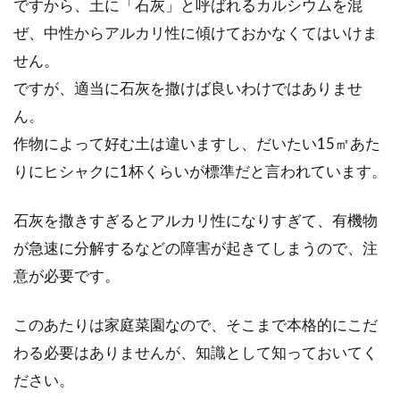
ですから、土に「石灰」と呼ばれるカルシウムを混
トマトの栽培に適しているのは米ぬ
ぜ、中性からアルカリ性に傾けておかなくてはいけま
か肥料？その作り方とは？
せん。
ですが、適当に石灰を撒けば良いわけではありませ
精米する際に必ず出てくる米ぬか。実は、ガー
ん。
デニングに肥料として使えることを知っていま
したか？...
作物によって好む土は違いますし、だいたい15㎡あた
りにヒシャクに1杯くらいが標準だと言われています。
石灰を撒きすぎるとアルカリ性になりすぎて、有機物
食生活改善と無理のないダイエット
が急速に分解するなどの障害が起きてしまうので、注
でさらに健康になろう！
意が必要です。
ダイエットの基本は、摂取カロリーを消費カロ
リーよりも減らすということです。そのために
このあたりは家庭菜園なので、そこまで本格的にこだ
は食生活...
わる必要はありませんが、知識として知っておいてく
ださい。