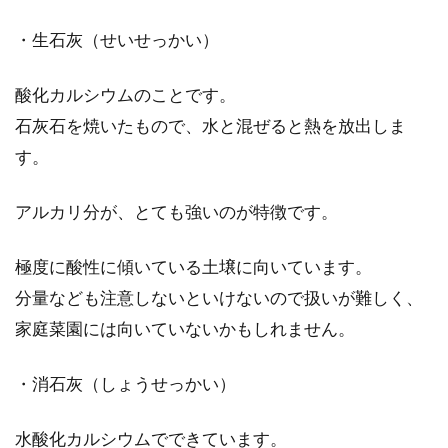
畑に使うのは、においのしない無機
・生石灰（せいせっかい）
肥料？臭い有機肥料？
酸化カルシウムのことです。
畑で健康な野菜を育てるためには、肥料が必要
石灰石を焼いたもので、水と混ぜると熱を放出しま
になってきます。そんな肥料は、においのしな
い無機肥...
す。
アルカリ分が、とても強いのが特徴です。
オーガニック野菜宅配サービスや農
極度に酸性に傾いている土壌に向いています。
産物の世界を比較検証する
分量なども注意しないといけないので扱いが難しく、
家庭菜園には向いていないかもしれません。
オーガニック野菜の宅配サービスが普及した事
で、有機栽培への注目度が上昇しています。そ
れに伴い...
・消石灰（しょうせっかい）
水酸化カルシウムでできています。