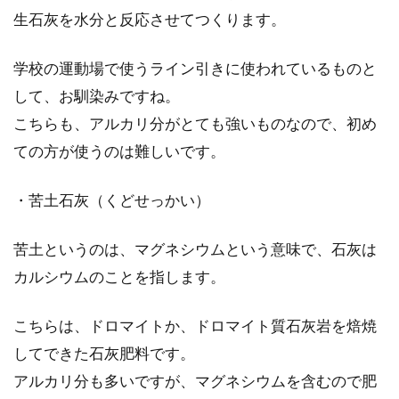
自宅で味噌作りに挑戦！容器や保存
生石灰を水分と反応させてつくります。
方法を教えます
学校の運動場で使うライン引きに使われているものと
味噌は、日本の食卓には欠かせない食材です。
して、お馴染みですね。
朝に晩に味噌汁を飲み、料理の調味料、おつま
こちらも、アルカリ分がとても強いものなので、初め
みに...
ての方が使うのは難しいです。
・苦土石灰（くどせっかい）
酒粕で作られた甘酒が大好きになる
さまざまな理由を教えます
苦土というのは、マグネシウムという意味で、石灰は
カルシウムのことを指します。
酒粕で作られた甘酒には大好きになってしまう
理由がたくさんあります。作り方や美容効果、
こちらは、ドロマイトか、ドロマイト質石灰岩を焙焼
栄養など...
してできた石灰肥料です。
アルカリ分も多いですが、マグネシウムを含むので肥