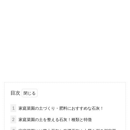
味噌を保存する容器として陶器を選
ぶ場合の利点や注意点は？
味噌は長期保存をする調味料となるため、風味
が変わらないように容器選びにもこだわりたい
ものです。...
アメリカ料理の特徴は？肥満男性、
女性は玄米ダイエットを！
目次
常に世界において、注目度が高い国・・・アメ
リカ。アメリカといえば、世界一の経済大国で
1
家庭菜園の土づくり・肥料におすすめな石灰！
有名です...
2
家庭菜園の土を整える石灰！種類と特徴