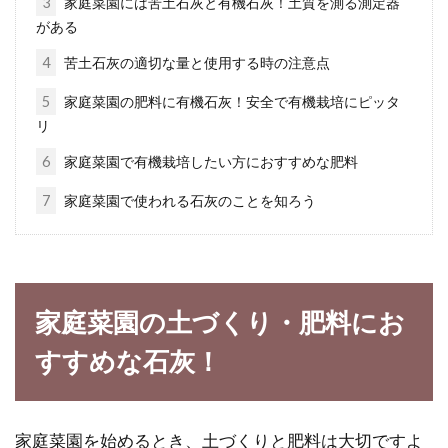
3
家庭菜園には苦土石灰と有機石灰！土質を測る測定器
がある
味噌を海外旅行のお供にしたい！機
内持ち込みに味噌はOK？
4
苦土石灰の適切な量と使用する時の注意点
5
家庭菜園の肥料に有機石灰！安全で有機栽培にピッタ
長期休暇があるときは、飛行機で海外旅行に出
リ
かける人は多いですよね。それに問わず、学生
6
家庭菜園で有機栽培したい方におすすめな肥料
さんの海...
7
家庭菜園で使われる石灰のことを知ろう
和食と洋食の違いとは？それぞれの
特徴や栄養の違いとは？
家庭菜園の土づくり・肥料にお
和食と洋食、皆さんはどちらが好みですか？和
すすめな石灰！
食は洋食と違い、ヘルシーなイメージですよ
ね。そ...
家庭菜園を始めるとき、土づくりと肥料は大切ですよ