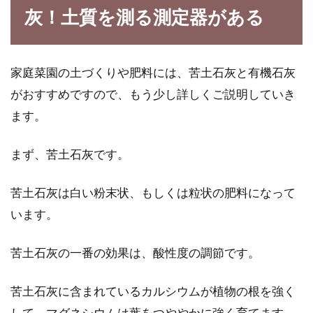
江戸時代の人々の食事は玄米ではな
灰！土質を測る測定器がある
く白米を食べていた！？
江戸時代の食事はどのようなものだったか皆さ
家庭菜園の土づくりや肥料には、苦土石灰と有機石灰
んはご存知でしょうか？玄米や雑穀などを食べ
がおすすめですので、もう少し詳しくご説明していき
ていたので...
ます。
まず、苦土石灰です。
苦土石灰は白い粉末状、もしくは粒状の肥料になって
います。
苦土石灰の一番の効果は、酸性度の調節です。
苦土石灰に含まれているカルシウムが植物の根を強く
して、マグネシウムは葉をつややかに強く育てます。