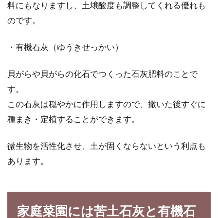
料にもなりますし、土壌酸度も調整してくれる優れも
意外と知らないエタノールとアルコ
のです。
ールの違いと活用法
・有機石灰（ゆうきせっかい）
あなたは「アルコール」とは何か知っています
か？こう聞かれて、まず「お酒」を思い浮かべ
貝がらや貝がらの化石でつくった石灰肥料のことで
た方は多い...
す。
この石灰は穏やかに作用しますので、撒いた後すぐに
そうめんの薬味や、つけつゆは関東
種まき・定植することができます。
と関西では違うものなの？
微生物を活性化させ、土が固くならないという利点も
夏になると、食べる頻度が増えるのは、やはり
あります。
「そうめん」ではないでしょうか？暑さで食欲
が出ない...
家庭菜園には苦土石灰と有機石