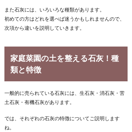
日本はアメリカの輸入品に頼らない
また石灰には、いろいろな種類があります。
といけない？食料品その他
初めての方はどれを選べば迷うかもしれませんので、
次項から違いを説明していきます。
日本とアメリカの貿易の関係は、切り離せませ
ん。よく日本は、アメリカの輸入で支えられて
いると言...
家庭菜園の土を整える石灰！種
類と特徴
日本の調味料の代表！醤油の歴史を
詳しく解説！
一般的に売られている石灰には、生石灰・消石灰・苦
日本の調味料の代表とも言える「醤油」です
土石灰・有機石灰があります。
が、毎日のように口にしている方も多いのでは
ないでしょうか...
では、それぞれの石灰の特徴についてご説明します
ね。