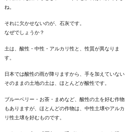
ね。
トウモロコシなどを主食としている
世界の国々を紹介します！
それに欠かせないのが、石灰です。
なぜでしょうか？
日本人の主食と言えば、お米ですよね。では、
トウモロコシを主食としている国ってどこなの
でしょう...
土は、酸性・中性・アルカリ性と、性質が異なりま
す。
日本では酸性の雨が降りますから、手を加えていない
味噌作り体験がしたい！大阪で味噌
そのままの土地の土は、ほとんどが酸性です。
作りができる教室は？
ブルーベリー・お茶・まめなど、酸性の土を好む作物
日本人にとってお味噌汁は欠かせないものです
よね。味噌を使って料理することは沢山ありま
もありますが、ほとんどの作物は、中性土壌やアルカ
すが、そ...
リ性土壌を好むものです。