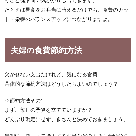
りなど健康面の気がかりも出てきます。
たとえば昼食をお弁当に替えるだけでも、食費のカッ
味噌作り体験がしたい！大阪で味噌
ト・栄養のバランスアップにつながりますよ。
作りができる教室は？
日本人にとってお味噌汁は欠かせないものです
よね。味噌を使って料理することは沢山ありま
夫婦の食費節約方法
すが、そ...
欠かせない支出だけれど、気になる食費。
着色料はどのような表示方法で食品
具体的な節約方法はどうしたらよいのでしょう？
に記載されているの！？
☆節約方法その1
食品を見て、「これすごく綺麗な色をしている
まず、毎月の予算を立てていますか？
な」と思うことはありませんか？それはもしか
する...
どんぶり勘定にせず、きちんと決めておきましょう。
最初に、決まって購入するお米などの大きな金額分を