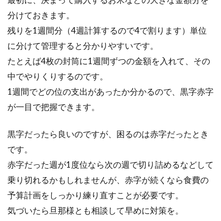
切れ味抜群の包丁が欲しいならブラ
分けておきます。
ンドは日本のものを選ぼう
残りを1週間分（4週計算するので4で割ります）単位
に分けて管理すると分かりやすいです。
包丁は1本買うと、何年も使うものです。長く
たとえば4枚の封筒に1週間ずつの金額を入れて、その
使うのであれば、こだわりの一品を選びたいで
中でやりくりするのです。
すね。...
1週間でどの位の支出があったか分かるので、黒字赤字
が一目で把握できます。
食パンの朝食レシピ！おしゃれで
黒字だったら良いのですが、困るのは赤字だったとき
SNS映え間違いなし！
です。
赤字だった週が1度位なら次の週で切り詰めるなどして
朝食として食パンを食べている方は非常に多い
です。バターを塗ったり、目玉焼きやベーコン
乗り切れるかもしれませんが、赤字が続くなら食費の
などの食材...
予算計画をしっかり練り直すことが必要です。
気づいたら旦那様とも相談して早めに対策を。