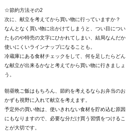
醤油が食卓に「おいしい」をもたら
☆節約方法その2
す！人気の5種をご紹介
次に、献立を考えてから買い物に行っていますか？
なんとなく買い物に出かけてしまうと、つい目につい
いつの時代でも、おいしい食材は人々を魅了し
たものや特売の文字にひかれてしまい、結局なんだか
てきました。そして、食べ物の良さを存分に引
使いにくいラインナップになることも。
き出す調...
冷蔵庫にある食材チェックをして、何を足したらどん
な献立が出来るかなと考えてから買い物に行きましょ
う。
日本人の伝統的な食文化「和食」の
特徴や世界からの評価とは
朝昼晩ご飯はもちろん、節約を考えるならお弁当のお
日本人の伝統的な食文化「和食」私たち日本人
かずも視野に入れて献立を考えます。
は毎日当たり前に食べている和食ですが、世界
予定外の買い物は、使いきれない食材を貯め込む原因
からも高...
にもなりますので、必要な分だけ買う習慣をつけるこ
とが大切です。