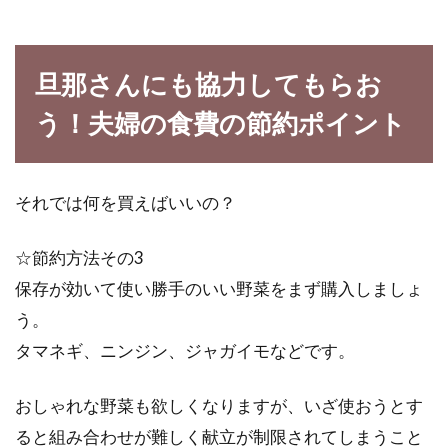
オーガニック食品をギフトにしてみ
よう！
旦那さんにも協力してもらお
近年、オーガニック食品が人気ですが、注目さ
う！夫婦の食費の節約ポイント
れている理由は何でしょうか。また、「おすす
めのオーガ...
それでは何を買えばいいの？
毎年味噌を手作りするならホーロ
☆節約方法その3
ー。おすすめする5つの理由
保存が効いて使い勝手のいい野菜をまず購入しましょ
う。
手作り味噌のおいしさを一度知ったら、やみつ
タマネギ、ニンジン、ジャガイモなどです。
きになってしまいます。そのため、手作り味噌
はリピー...
おしゃれな野菜も欲しくなりますが、いざ使おうとす
ると組み合わせが難しく献立が制限されてしまうこと