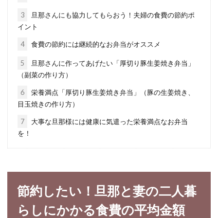
3
旦那さんにも協力してもらおう！夫婦の食費の節約ポ
使い方はあなた次第！便利な麦茶の
イント
容器を100均で買おう♪
4
食費の節約には継続的なお弁当がオススメ
皆さん、麦茶は好きですか？国民的な飲み物と
5
旦那さんに作ってあげたい「厚切り豚生姜焼き弁当」
言えるほど誰もが飲んだことのある麦茶。もし
（副菜の作り方）
かしたら...
6
栄養満点「厚切り豚生姜焼き弁当」（豚の生姜焼き、
目玉焼きの作り方）
7
大事な旦那様には健康に気遣った栄養満点なお弁当
ご飯2合は茶碗何杯分？カロリーや
を！
栄養はどのようなもの？
毎日、日本人の多くが主食として食べている、
ご飯。あなたは、1日何合くらいのご飯を食べ
節約したい！旦那と妻の二人暮
ています...
らしにかかる食費の平均金額