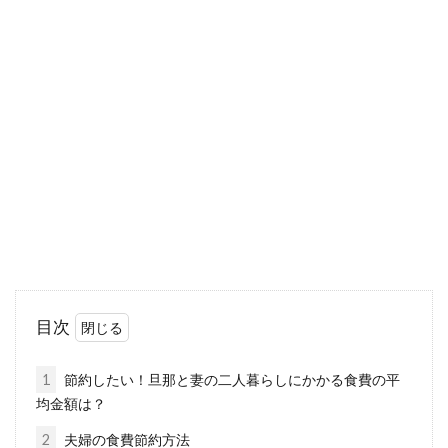
夫婦二人暮らしの生活費！生活費の
うち食費はいくらくらい？
一人暮らしの独身生活から、結婚して夫婦にな
り、二人での暮らしが始まります。ドキドキワ
クワクな...
たまにはズボラ飯もいいんじゃな
い？醤油マヨネーズご飯
目次
大好物は醤油マヨネーズご飯、そう聞いたらど
う思いますか？「ガサツな人だなあ」と思って
1
節約したい！旦那と妻の二人暮らしにかかる食費の平
呆れる人...
均金額は？
2
夫婦の食費節約方法