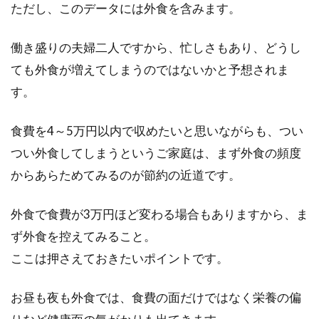
ただし、このデータには外食を含みます。
意外と多い、甘いものが苦手な女
性。プレゼントは何が喜ぶ？
働き盛りの夫婦二人ですから、忙しさもあり、どうし
ても外食が増えてしまうのではないかと予想されま
女性というのは、甘いものが大好きなように思
す。
われがちです。逆に、男性は甘いものが苦手と
思われる場...
食費を4～5万円以内で収めたいと思いながらも、つい
つい外食してしまうというご家庭は、まず外食の頻度
からあらためてみるのが節約の近道です。
【日常の疑問】食品のphって何？ph
の測定方法はどうやるの？
外食で食費が3万円ほど変わる場合もありますから、ま
ず外食を控えてみること。
phって聞いたことがありますか？正しくはpHと
ここは押さえておきたいポイントです。
表記しますが、ここではあえて、phと書いてい
き...
お昼も夜も外食では、食費の面だけではなく栄養の偏