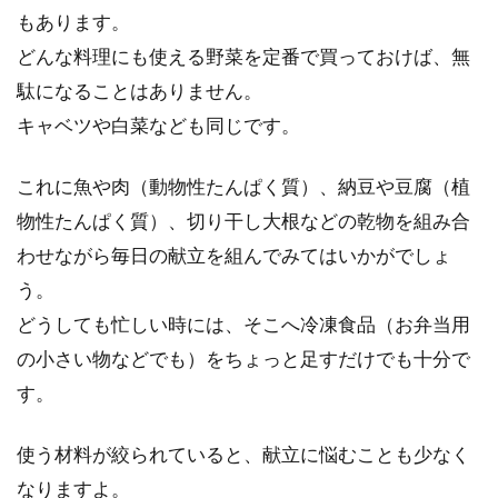
もあります。
どうしたらいい？手作りした甘酒か
どんな料理にも使える野菜を定番で買っておけば、無
ら麹のような変な臭いが！
駄になることはありません。
「せっかく作った甘酒なのに変な臭いがす
キャベツや白菜なども同じです。
る…」そんな経験はありませんか？腐っている
のか、そ...
これに魚や肉（動物性たんぱく質）、納豆や豆腐（植
物性たんぱく質）、切り干し大根などの乾物を組み合
わせながら毎日の献立を組んでみてはいかがでしょ
う。
どうしても忙しい時には、そこへ冷凍食品（お弁当用
の小さい物などでも）をちょっと足すだけでも十分で
す。
使う材料が絞られていると、献立に悩むことも少なく
なりますよ。