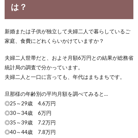
は？
醤油の発祥に迫る!醤油は試行錯誤が
生んだ日本の文化的遺産
新婚または子供が独立して夫婦二人で暮らしているご
我々の食卓に欠かせない醤油は、日本のみなら
家庭、食費にどれくらいかけていますか？
ず海外でも調味料のひとつとして定着しつつあ
ります。...
夫婦二人世帯だと、およそ月額6万円との結果が総務省
統計局の調査で分かっています。
夫婦二人と一口に言っても、年代はまちまちです。
材料色々な味噌チゲのレシピ！魅力
満載の韓国料理について
旦那様の年齢別の平均月額を調べてみると…
◎25～29歳 4.6万円
日本の和食と同様に、韓国料理も健康食とし
◎30～34歳 6万円
て、世界中から注目を集めています。韓国の家
庭料理のひ...
◎35～39歳 7.2万円
◎40～44歳 7.8万円