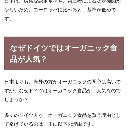
日本は、厳格な認定基準や、第三者による認定機関が
アメリカ料理の特徴は？肥満男性、
少ないため、ヨーロッパに比べると、基準が低めで
女性は玄米ダイエットを！
す。
常に世界において、注目度が高い国・・・アメ
リカ。アメリカといえば、世界一の経済大国で
有名です...
なぜドイツではオーガニック食
品が人気？
家庭菜園のオクラ栽培にはコンパニ
オンプランツを使おう
日本よりも、海外の方がオーガニックの関心は高いで
すが、なぜドイツはオーガニック食品が、人気なので
家庭菜園を始めると、いろいろな野菜が栽培し
しょうか？
たくなってきますね。しかも、自宅の庭で育て
るのです...
多くのドイツ人が、オーガニック食品を買う理由とし
て挙げているのは、主に以下の理由です。