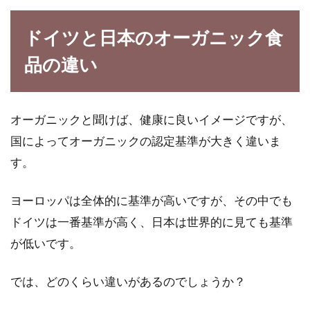
手を抜きたい時に作る。夏に食べた
ドイツと日本のオーガニック食
い冷やしうどんメニュー
品の違い
暑い夏は、ご飯を作るのも、なんだかだるくな
ってしまいますよね。そんな時に作りたい、簡
単に作れ...
オーガニックと聞けば、健康に良いイメージですが、
国によってオーガニックの認定基準が大きく違いま
す。
酒粕で作られた甘酒が大好きになる
さまざまな理由を教えます
ヨーロッパは全体的に基準が高いですが、その中でも
ドイツは一番基準が高く、日本は世界的に見ても基準
酒粕で作られた甘酒には大好きになってしまう
が低いです。
理由がたくさんあります。作り方や美容効果、
栄養など...
では、どのくらい違いがあるのでしょうか？