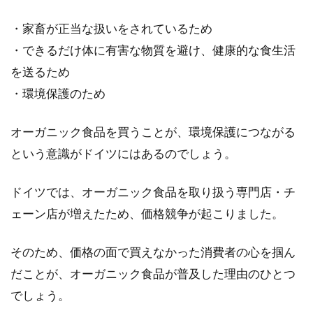
醤油醸造所が取り組む売上確保と伝
・家畜が正当な扱いをされているため
統を守る姿をご紹介
・できるだけ体に有害な物質を避け、健康的な食生活
を送るため
2018年1月現在、醤油醸造所・メーカーの数は
約1500と言われていますが、昭和初期には
・環境保護のため
7000...
オーガニック食品を買うことが、環境保護につながる
という意識がドイツにはあるのでしょう。
味噌作り体験がしたい！大阪で味噌
作りができる教室は？
ドイツでは、オーガニック食品を取り扱う専門店・チ
ェーン店が増えたため、価格競争が起こりました。
日本人にとってお味噌汁は欠かせないものです
よね。味噌を使って料理することは沢山ありま
そのため、価格の面で買えなかった消費者の心を掴ん
すが、そ...
だことが、オーガニック食品が普及した理由のひとつ
でしょう。