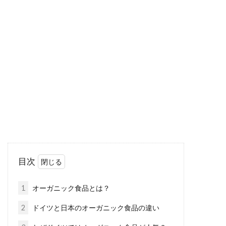
現代と違う？江戸時代の食生活、庶
民はどんな感じだったの？
江戸時代の庶民はどのような食事をしていたの
でしょう。なんとなく、質素だったり健康的だ
ったりするイ...
関西ではたぬきうどんと、きつねそ
ばが存在しない？！
目次
うどん屋さんやカップめん呼ばれている「たぬ
き」と「きつね」。動物の名前をつけた昔の人
1
オーガニック食品とは？
は、とても...
2
ドイツと日本のオーガニック食品の違い