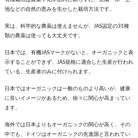
地などの自然の恵みを生かした栽培方法です。
オーガニックフードをギフトに贈ろ
う！その魅力とは！？
実は、科学的な農薬は使えませんが、JAS認定の31種
オーガニックフードを、大切な方へのギフトに
類の農薬は使っても大丈夫です。
してみませんか。オーガニックは体に良いイメ
ージがあ...
日本では、有機JASマークがないと、オーガニックと表
示することができず、JAS規格に適合した生産が行われ
ている、生産者のみに付けられます。
食用色素について！どんなもので黒
は作れる？作り方教えます
日本ではオーガニックは一般のものより高いが、健康
に良いイメージがあるため、徐々に関心が高まってい
皆さんは、食用色素って聞いたことがあります
ます。
か？お菓子作りを趣味としている方は、特によ
くご存知だ...
海外では日本よりもオーガニックの関心が高く、その
中でも、ドイツはオーガニックの先進国と言われてい