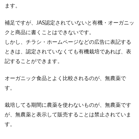
ます。
自家製味噌の製造販売の許可を取る
方法と必要な資格の取り方
補足ですが、JAS認定されていないと有機・オーガニッ
クと商品に書くことはできないです。
味噌は材料があれば、誰でも製造をすることが
しかし、チラシ・ホームページなどの広告に表記する
できます。製造をするだけなら特別な許可はい
りません...
ときは、認定されていなくても有機栽培であれば、表
記することができます。
作ったお米を販売したい！何か条件
オーガニック食品とよく比較されるのが、無農薬で
が必要？お米に関する資格
す。
今までは、家庭用でお米を作っていた人も、も
栽培してる期間に農薬を使わないものが、無農薬です
っとたくさんの人に食べてもらいたいと思った
が、無農薬と表示して販売することは禁止されていま
ときに、販売...
す。