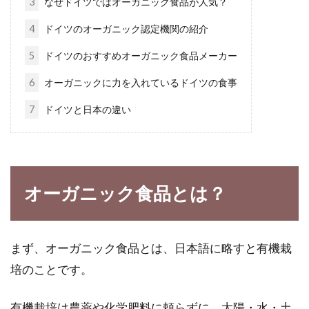
3
なぜドイツではオーガニック食品が人気？
パンは作るべき？買うべき？ホーム
4
ドイツのオーガニック認定機関の紹介
ベーカリーの魅力
5
ドイツのおすすめオーガニック食品メーカー
皆さんはパンを作る派ですか？買う派ですか？
6
オーガニックに力を入れているドイツの食事
自分でパンを作ると、メリットがたくさんあり
7
ドイツと日本の違い
ます。...
どうしてアメリカのfdaはトランス
オーガニック食品とは？
脂肪酸を禁止にしたの？
2018年6月より、アメリカではトランス脂肪酸
まず、オーガニック食品とは、日本語に略すと有機栽
の食品への添加を原則全面禁止にしました。こ
れは...
培のことです。
有機栽培は農薬や化学肥料に頼らずに、太陽・水・土