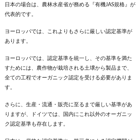
日本の場合は、農林水産省が務める『有機JAS規格』が
オーガニック食材を使った料理は奥
代表的です。
深い意味をもつ
ヨーロッパでは、これよりもさらに厳しい認定基準が
皆さんは、オーガニックやオーガニック料理と
あります。
いう言葉を聞いたことがあるでしょうか。聞い
たことはあ...
ヨーロッパでは、認定基準を統一し、その基準を満た
すためには、農作物が栽培される土壌から製品まで、
オーガニックドリンクを家庭で楽し
全ての工程でオーガニック認定を受ける必要がありま
むには業務用を使うと便利
す。
オーガニックをご存知ですか。オーガニックと
さらに、生産・流通・販売に至るまで厳しい基準があ
は、化学的な物質に頼らず、自然環境の下で有
りますが、ドイツでは、国内にこれ以外のオーガニッ
機的に栽培...
ク認定基準も存在します。