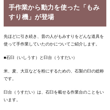
家庭菜園にチャレンジしてみよう！
手作業から動力を使った「もみ
スイカの立体栽培のやり方
すり機」が登場
暑い夏に食べたくなる赤くて甘いスイカ。小さ
い子どもから、お年寄りまで、スイカが好きな
先ほどに引き続き、昔の人がもみすりをどんな道具を
方って多...
使って手作業していたのかについてご紹介します。
■石臼（いしうす）と臼台（うすだい）
米、麦、大豆などを粉にするための、石製の臼の総称
です。
臼台（うすだい）は、石臼を載せる作業台のことをい
います。