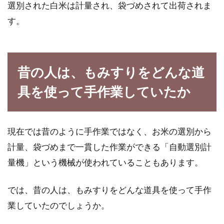
選別された白米は計量され、袋づめされて出荷されま
お弁当を彩る色とは？野菜が綺麗な
す。
簡単レシピも必見！
「お子様のため」「健康のため」「節約のた
め」などの理由から、手作りのお弁当を作る人
昔の人は、もみすりをどんな道
が増えています...
具を使って手作業していたか
インドではカレーを食べる時など食
現在では昔のように手作業ではなく、お米の選別から
事の際は左手は使わない？
計量、袋づめまで一貫した作業ができる「自動選別計
量機」という機械が使われていることもあります。
皆さんは、インド料理って好きですか？日本で
も大人気のインド料理・・・ランチタイムやデ
ィナータ...
では、昔の人は、もみすりをどんな道具を使って手作
業していたのでしょうか。