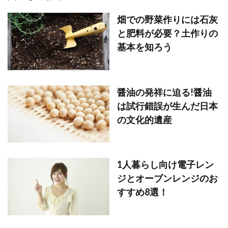
畑での野菜作りには石灰
と肥料が必要？土作りの
基本を知ろう
醤油の発祥に迫る!醤油
は試行錯誤が生んだ日本
の文化的遺産
1人暮らし向け電子レン
ジとオーブンレンジのお
すすめ8選！