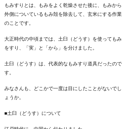
もみすりとは、もみをよく乾燥させた後に、もみから
酒粕で作られた甘酒が大好きになる
外側についているもみ殻を除去して、玄米にする作業
さまざまな理由を教えます
のことです。
酒粕で作られた甘酒には大好きになってしまう
理由がたくさんあります。作り方や美容効果、
大正時代の中頃までは、土臼（どうす）を使ってもみ
栄養など...
をすり、「実」と「から」を分けました。
土臼（どうす）は、代表的なもみすり道具だったので
お米の産地を表示するには農産物検
す。
査が必要。その資格とは
みなさんも、どこかで一度は目にしたことがないでし
私たちが何気なく毎日食べているお米は、農家
ょうか。
からJAなどの流通経路を通して、食卓に届いて
います。...
■土臼（どうす）について
江戸時代に、中国から伝わりました。