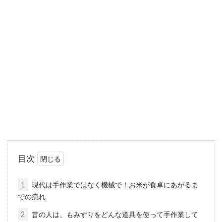
味噌煮込みうどんは名古屋！有名店
や家庭のレシピをご紹介！
名古屋メシの定番レシピと言えば、味噌煮込み
うどんですよね。鍋で煮込むうどんなのに、冬
はもちろ...
喜ばれる手土産！オーガニック菓子
ギフトのおすすめはどれ？
目次
出張や旅行で、会社・職場に手土産を買う機会
があると思いますが、なにを買えばいいか悩み
1
現代は手作業ではなく機械で！お米が食卓にあがるま
ませんか？...
での流れ
2
昔の人は、もみすりをどんな道具を使って手作業して