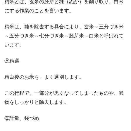
精米とは、玄米の胚芽と糠（ぬか）を削り取り、白米
味噌の保存容器なら100均へ！サイ
にする作業のことを言います。
ズや色、ハンドル付も？
精米は、糠を除去する具合により、玄米～三分づき米
味噌を使った料理は、毎日発酵食が摂れると人
～五分づき米～七分づき米～胚芽米～白米と呼ばれて
気です。毎日使うものですから、冷蔵庫の収納
います。
や使い勝...
⑤精選
韓国と日本の違いは食べ物や食事の
精白後のお米を、よく選別します。
マナーにも現れている！
この行程で、一部分が黒くなってしまったものや、異
突然ですが、皆さんは韓国の食べ物は好きです
物をしっかりと除去します。
か？日本とは違って、とても辛いけれど病みつ
きになる！...
⑥計量、袋づめ