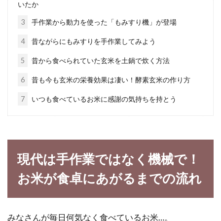
いたか
世界の料理を作ってブログやSNSで
3
手作業から動力を使った「もみすり機」が登場
披露しちゃおう！
4
昔ながらにもみすりを手作業してみよう
日本のみならず、世界を見てみても素晴らしい
5
昔から食べられていた玄米を土鍋で炊く方法
料理が存在しています。できることなら、各国
6
昔も今も玄米の栄養効果は凄い！酵素玄米の作り方
すべての料理...
7
いつも食べているお米に感謝の気持ちを持とう
フランスに行くときは日本のお菓子
をおみやげにしよう！
現代は手作業ではなく機械で！
フランスのみならず、世界中で日本のお菓子は
お米が食卓にあがるまでの流れ
人気です。外国の方が、日本のお菓子をたくさ
ん購入し...
みなさんが毎日何気なく食べているお米…。