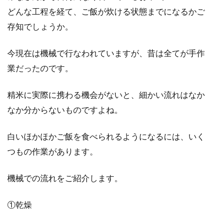
どんな工程を経て、ご飯が炊ける状態までになるかご
友達を家に呼んでホームパーティ
存知でしょうか。
ー！準備や食事はどうする？
今現在は機械で行なわれていますが、昔は全てが手作
仲の良い友達を家に呼んで楽しむホームパーテ
ィー。最近では、そんなホームパーティーを楽
業だったのです。
しむ方も...
精米に実際に携わる機会がないと、細かい流れはなか
なか分からないものですよね。
甘いものが苦手なのは本能？環境？
白いほかほかご飯を食べられるようになるには、いく
考えられる6つの理由
つもの作業があります。
甘いものが苦手な人とそうでない人の違いはな
んでしょうか？私たちはそれぞれ「味覚」を持
機械での流れをご紹介します。
っています...
①乾燥