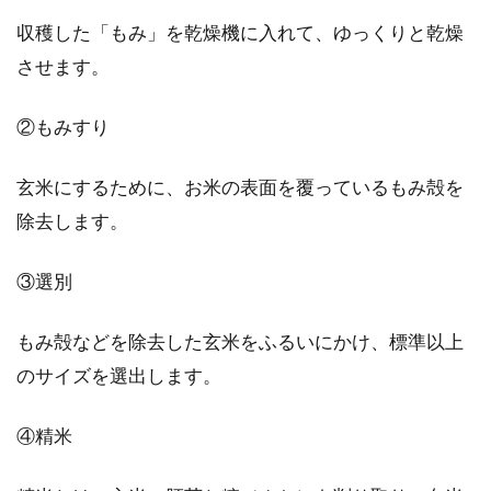
主婦必見！料理ブログの書き方と上
収穫した「もみ」を乾燥機に入れて、ゆっくりと乾燥
手な写真の撮り方を伝授！
させます。
スマートフォンの普及により、インターネット
②もみすり
が手軽に、簡単に開けるようになった現代。日
常の空いた...
玄米にするために、お米の表面を覆っているもみ殻を
除去します。
日本製の醤油は外国人にとっても日
③選別
常に欠かせない存在
もみ殻などを除去した玄米をふるいにかけ、標準以上
醤油は今や、外国人にとっても欠かせない調味
のサイズを選出します。
料として存在感を発揮しています。醤油の海外
出荷量は...
④精米