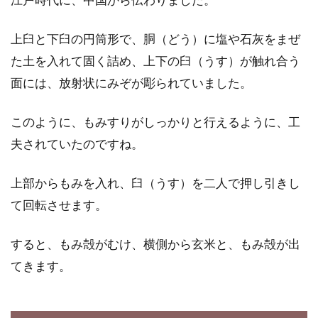
オーガニックのベビーフードを贈ろ
う！ギフトのおすすめは？
上臼と下臼の円筒形で、胴（どう）に塩や石灰をまぜ
た土を入れて固く詰め、上下の臼（うす）が触れ合う
オーガニックのベビーフードが人気です。これ
面には、放射状にみぞが彫られていました。
は、食の安全に対する意識が高まってきたこと
の表れで...
このように、もみすりがしっかりと行えるように、工
夫されていたのですね。
必見！日本全国の醤油メーカーの取
上部からもみを入れ、臼（うす）を二人で押し引きし
り組み＆海外への展開
て回転させます。
醤油は今、国内だけでなく世界中で、大切な調
すると、もみ殻がむけ、横側から玄米と、もみ殻が出
味料として多くの人に使われています。国内の
てきます。
醤油メー...