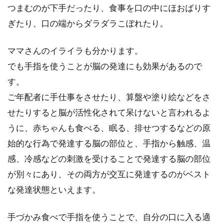
つまむのが下手だったり、食事を口の中にほおばりす
めるとい...
ぎたり、口の端からダラダラこぼれたり。
ママさんのイライラも分かります。
納豆はアルカリ性！アルカリ性食品
でも手指を使うことが脳の発達にも効果があるので
を摂ることが健康に良い！
す。
ご年配者に手仕事をさせたり、算盤や塗り絵などをさ
食品を大きく分けると、アルカリ性食品と酸性
食品があります。そのうち納豆を代表とした、
せたりすると脳が活性化されて呆けないと言われるよ
アルカリ性...
うに、赤ちゃんも食べる、眠る、排せつするなどの原
始的な行為で発達する脳の部位と、手指から触感、温
感、冷感などの刺激を受けることで発達する脳の部位
500kcalのカロリーを消費するのに必
が別々にあり、その両方が交互に発達するのがベスト
要な運動時間は！？
な発達状態といえます。
「1日500kcal分運動する」場合、どんなことを
手づかみ食べで手指を使うことで、自分の口に入る適
すればよいのかご存知でしょうか？ご飯2杯分...