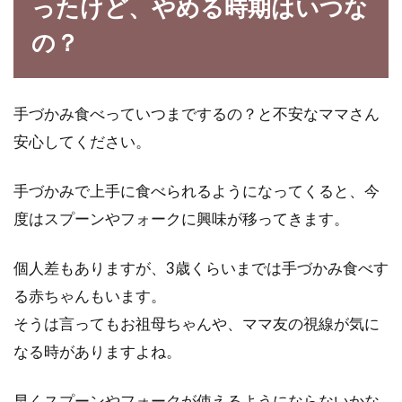
ったけど、やめる時期はいつな
の？
スーパーやコンビニの惣菜やお弁当
は、健康に良くないの！？
手づかみ食べっていつまでするの？と不安なママさん
安心してください。
仕事終わりで疲れている時や、料理をするのが
面倒な時ってありますよね。そんな時には、ス
手づかみで上手に食べられるようになってくると、今
ーパ...
度はスプーンやフォークに興味が移ってきます。
個人差もありますが、3歳くらいまでは手づかみ食べす
事務職の30代女性の消費カロリーと
る赤ちゃんもいます。
摂取カロリーはどの位！？
そうは言ってもお祖母ちゃんや、ママ友の視線が気に
なる時がありますよね。
30代女性で事務職の方は沢山いらっしゃいます
ね。30代になると徐々に基礎代謝も落ちてきま
す。...
早くスプーンやフォークが使えるようにならないかな