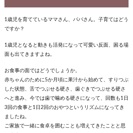
ントロールをすると、上手にダイエットができ
肥満を防げる...
1歳児を育てているママさん、パパさん。子育てはどう
ですか？
精製塩とは何を指すの？害はある
1歳児となると動きも活発になって可愛い反面、困る場
の？精製塩に代わるものは？
面も出てきますよね。
精製塩ってお聞きになったことがありますか？
現在販売されている塩のほどんどは、精製塩で
お食事の面ではどうでしょうか。
ある...
赤ちゃんのために5か月頃に果汁から始めて、すりつぶ
した状態、舌でつぶせる硬さ、歯ぐきでつぶせる硬さ
へと進み、今では歯で噛める硬さになって、回数も1日
牛乳が嫌い、代わりにヨーグルトで
3回の食事と1日2回のおやつというリズムになってき
も摂れる栄養は同じなのか
ましたね。
ご家族で一緒に食卓を囲むことも増えてきたことと思
私たちの生活に当たり前のようにある「牛乳」