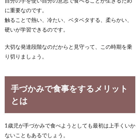
自分の手を使い自分の意志で食べることが生きるため
気になるものですよね。毎日味噌汁1杯を飲む
と、塩分や...
に重要なのです。
触ることで熱い、冷たい、ベタベタする、柔らかい、
硬いが学習できるのです。
辛い過食嘔吐を克服しよう！～克服
するための食事内容～
大切な発達段階なのだからと見守って、この時期を乗
り切りましょう。
「過食症」をご存知の方は多いと思います。異
常な食欲を感じ、自分で食欲のコントロールが
できなくな...
手づかみで食事をするメリット
とは
梅酒好きでもアルコールは苦手！飛
ばすことはできるの？
1歳児が手づかみで食べようとしても最初は上手くいか
梅酒の豊かな香りと、まろやかな風味は魅力的
ないこともあるでしょう。
ですね。アルコールは苦手だけど、梅酒なら飲