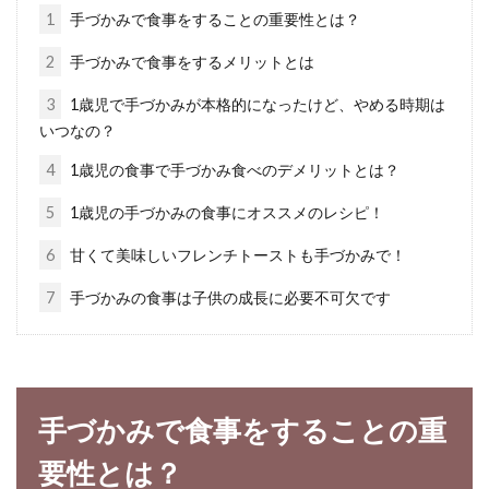
を意識するようになった女性も多いのではない
1
手づかみで食事をすることの重要性とは？
でしょうか...
2
手づかみで食事をするメリットとは
3
1歳児で手づかみが本格的になったけど、やめる時期は
いつなの？
糖分を取りすぎてしまった時の対策
法は？糖分過多の危険性
4
1歳児の食事で手づかみ食べのデメリットとは？
5
1歳児の手づかみの食事にオススメのレシピ！
ついつい甘いものを食べ過ぎてしまったときっ
てありますよね？食べているときは至福の時間
6
甘くて美味しいフレンチトーストも手づかみで！
ですが、...
7
手づかみの食事は子供の成長に必要不可欠です
玄米のカロリーは茶碗一杯どれくら
い？おかずの選択について
手づかみで食事をすることの重
要性とは？
茶碗一杯の玄米を食べる生活の中でカロリーコ