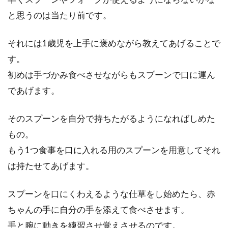
と思うのは当たり前です。
それには1歳児を上手に褒めながら教えてあげることで
必要カロリーはそれぞれ違う？女性
す。
の一日に必要なカロリー
初めは手づかみ食べさせながらもスプーンで口に運ん
暑い日が続き、今年はいわゆる「酷暑」といわ
であげます。
れています。そんなとき、食事のカロリーは適
切にとら...
そのスプーンを自分で持ちたがるようになればしめた
もの。
もう1つ食事を口に入れる用のスプーンを用意してそれ
は持たせてあげます。
スプーンを口にくわえるような仕草をし始めたら、赤
ちゃんの手に自分の手を添えて食べさせます。
手と腕に動きを練習させ覚えさせるのです。