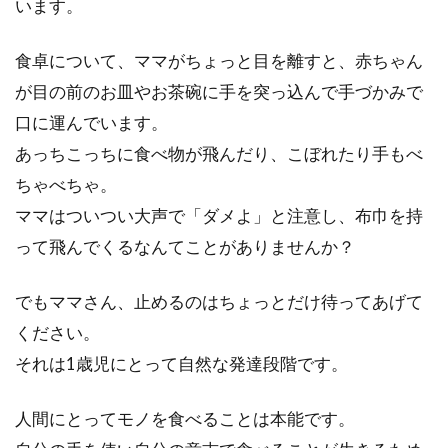
います。
には、様々な栄養が含まれています。毎日飲ん
でいる人...
食卓について、ママがちょっと目を離すと、赤ちゃん
が目の前のお皿やお茶碗に手を突っ込んで手づかみで
アルコールの度数（パーセント）に
口に運んでいます。
は、しっかり気を付けよう
あっちこっちに食べ物が飛んだり、こぼれたり手もべ
ちゃべちゃ。
大学や社会に出れば、必ずあるであろう飲み
ママはついつい大声で「ダメよ」と注意し、布巾を持
会。お酒に強い人もいれば、弱い人もいます
って飛んでくるなんてことがありませんか？
が、アルコー...
でもママさん、止めるのはちょっとだけ待ってあげて
ください。
味噌汁1杯分に含まれる塩分量はは
それは1歳児にとって自然な発達段階です。
たしてどれぐらいなのか？
人間にとってモノを食べることは本能です。
どんな料理でもどれぐらい塩分が入っているか