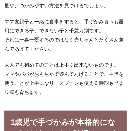
量や、つかみやすい方法を見つけるでしょう。
ママ友親子と一緒に食事をすると、手づかみ食べも器
人気の冷凍食品パスタと手作り冷凍
用にできる子、できない子と千差万別です。
パスタのカロリーをご紹介
それに一喜一憂するのではなく赤ちゃんとたくさん遊
んであげてください。
全国どこのスーパーでも、コンビニエンススト
アや百貨店、生協でも冷凍食品を購入すること
大人でも初めてのことは上手く出来ないものです。
ができます。...
ママやパパがおもちゃで遊んであげることで、手指を
使うことが上手になり、スプーンも使える時期も早ま
レモンのはちみつ漬けの効果！砂糖
り脳も育ちます。
よりはちみつでつくろう！
レモンのはちみつ漬けといえば、学生の頃、部
1歳児で手づかみが本格的にな
活動のときによくつくってもらったという方も
多いのではな...