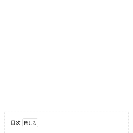
るかは重要なポイントです。食生活が乱れれ
ば、やつれ...
毎日飲む野菜ジュースはジューサー
で。手作りレシピも充実
生の野菜を使った野菜ジュースには、栄養がた
っぷり含まれています。近頃は、この栄養を効
率的...
30歳から取り入れるべき女性のカロ
リーコントロールをご紹介
目次
30歳以降になり、肌のキメが整わないと、年齢