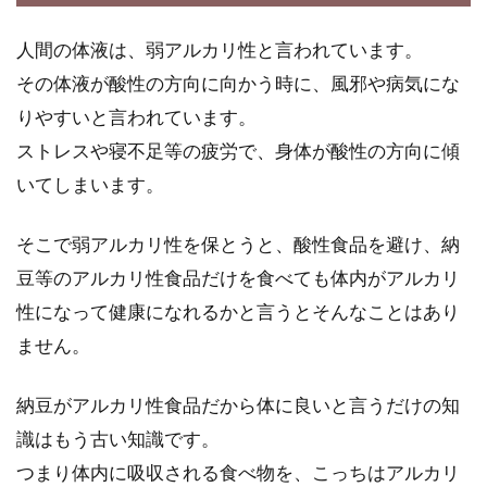
人間の体液は、弱アルカリ性と言われています。
その体液が酸性の方向に向かう時に、風邪や病気にな
カロリーは1日どのくらい必要？ア
りやすいと言われています。
スリートの食事から学ぼう
ストレスや寝不足等の疲労で、身体が酸性の方向に傾
1日に必要なカロリーがどのくらいか知ってい
いてしまいます。
ますか。健康な体でいるためには、自分に必要
なカロリ...
そこで弱アルカリ性を保とうと、酸性食品を避け、納
豆等のアルカリ性食品だけを食べても体内がアルカリ
性になって健康になれるかと言うとそんなことはあり
離乳食でスプーンを噛む原因！スプ
ません。
ーンの練習はいつから？！
納豆がアルカリ性食品だから体に良いと言うだけの知
生後5，6ヶ月頃になると、離乳食を始めるので
識はもう古い知識です。
はないでしょうか。離乳食を始める頃は、赤ち
つまり体内に吸収される食べ物を、こっちはアルカリ
ゃんの歯...