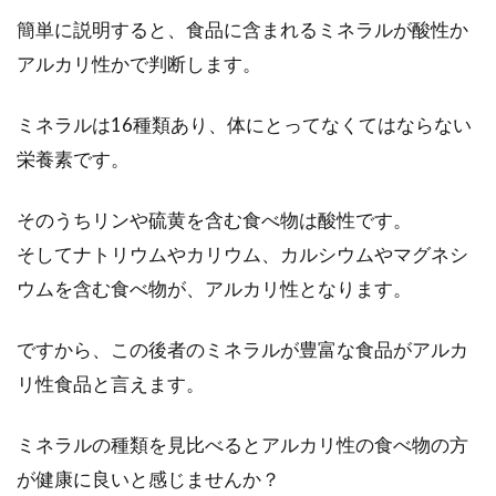
簡単に説明すると、食品に含まれるミネラルが酸性か
アルカリ性かで判断します。
スーパーの惣菜がおいしいのは化学
ミネラルは16種類あり、体にとってなくてはならない
調味料や食品添加物で！？
栄養素です。
スーパーの惣菜って手軽でおいしいし、便利で
すよね。惣菜や、レトルト食品、冷凍食品など
そのうちリンや硫黄を含む食べ物は酸性です。
の加...
そしてナトリウムやカリウム、カルシウムやマグネシ
ウムを含む食べ物が、アルカリ性となります。
精製塩は本当に危険なのか、摂取基
ですから、この後者のミネラルが豊富な食品がアルカ
準から考察してみた
リ性食品と言えます。
健康ブームの昨今、天然素材が注目されていま
ミネラルの種類を見比べるとアルカリ性の食べ物の方
す。その煽りを受け精製塩の危険性を投げかけ
が健康に良いと感じませんか？
る記事が...