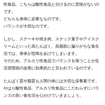
性食品、こちらは酸性食品と分けるのに意味がないの
です。
食事改善とは、時間を見直して自己
どちらも身体に必要なものです。
改善をするということ
バランスが大切なのです。
食事改善というと、食事内容に気が向きがちで
しかし、ステーキや焼き肉、スナック菓子やアイスク
す。食べる時間や食べてから寝るまで、朝の時
リームといった高たんぱく、高脂肪に偏りがちな食生
間確保と、...
活では、身体が悲鳴をあげてしまいます。
そのため、アルカリ性食品でバランスを保つことが生
活習慣病の改善に効果的だと言われているのです。
乾麺うどんは塩分が多い？どのよう
にうどんの減塩を目指すか
たんぱく質や脂質も人間の体には大切な栄養素です。
やはり酸性食品、アルカリ性食品にこだわらずにバラ
うどんは食べやすくて、どのような世代の人に
ンスの良い食生活を心がけていきましょう。
も人気の食材ですね。乾麺になっているものは
保存性も...