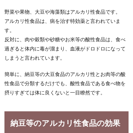
野菜や果物、大豆や海藻類はアルカリ性食品です。
アルカリ性食品は、病を治す特効薬と言われていま
電子レンジで簡単に野菜料理を作る
す。
と食生活にも良い影響が
反対に、肉や穀類や砂糖やお米等の酸性食品は、食べ
過ぎると体内に毒が溜まり、血液がドロドロになって
電子レンジで野菜を加熱すると、水分が抜けて
パサパサになってしまったり、固くなってしま
しまうと言われています。
うことがあります...
簡単に、納豆等の大豆食品のアルカリ性とお肉等の酸
性食品で分類するだけでも、酸性食品である食べ物を
ダイエット中！300キロカロリーを
摂りすぎては体に良くないと一目瞭然です。
消費するのに何が必要！？
ダイエットを行う上で重要なことはカロリー消
納豆等のアルカリ性食品の効果
費です。しかし、カロリー制限したり、運動を
すること...