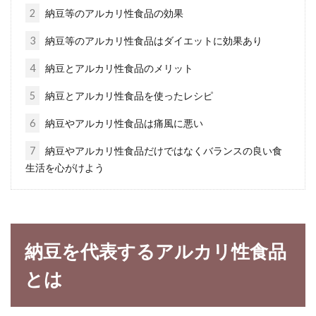
2
納豆等のアルカリ性食品の効果
3
納豆等のアルカリ性食品はダイエットに効果あり
アボカド1個で2食分作るとカロリー
4
納豆とアルカリ性食品のメリット
オフと栄養のダブル効果
5
納豆とアルカリ性食品を使ったレシピ
「森のバター」とも表現されるのが、メキシコ
6
納豆やアルカリ性食品は痛風に悪い
原産の果物「アボカド」です。栄養満点なので
7
納豆やアルカリ性食品だけではなくバランスの良い食
すが、1...
生活を心がけよう
カロリー消費は毎日の活動で！摂取
エネルギーの限界まで利用
納豆を代表するアルカリ性食品
とは
人は生きているだけでカロリーを消費します。
究極のダイエットは、何も食べないことだとい
う人...