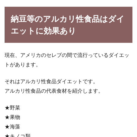
納豆等のアルカリ性食品はダイ
男性の一食分のカロリーはどれくら
エットに効果あり
いにすれば太らないか
自炊派にしろ外食派にしろ、男性の一人暮らし
現在、アメリカのセレブの間で流行っているダイエッ
はとかく食生活が乱れがちです。好きな食べ物
を好きな...
トがあります。
それはアルカリ性食品ダイエットです。
アルカリ性食品の代表食材を紹介します。
子供の嘔吐後の食事はどうすれば良
い？消化の良い食事とは？
★野菜
★果物
子供の嘔吐や下痢は突然起こりますよね。嘔吐
や下痢をしている場合の食事や水分補給はどう
★海藻
すれ...
★キノコ類