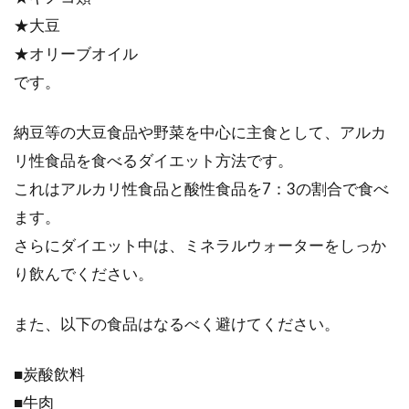
★大豆
★オリーブオイル
お肉などの食べ物が消化される過
です。
程！消化に良い・悪い食べ物
納豆等の大豆食品や野菜を中心に主食として、アルカ
口にしたもので作られている私達の体。食べ物
リ性食品を食べるダイエット方法です。
が健康を大きく左右します！健康のための食べ
これはアルカリ性食品と酸性食品を7：3の割合で食べ
物選...
ます。
さらにダイエット中は、ミネラルウォーターをしっか
ビックリ！糖分の取りすぎは抜け毛
り飲んでください。
や薄毛の原因になるの！？
また、以下の食品はなるべく避けてください。
皆さんは、甘いものって好きですか？女性はも
ちろん、最近では、『スイーツ男子』なんて言
■炭酸飲料
葉も...
■牛肉