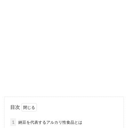
食事改善で生理痛を和らげ月経の憂
鬱さを減らせる方法とは？
月経は将来の妊娠や出産をするため、女性にと
っては必要なものではありますが、毎月のこと
なので憂鬱に...
トランス脂肪酸不使用のマヨネーズ
について知りたいこと
目次
マヨネーズには基本的に、トランス脂肪酸が使
用されていると聞きます。だからこそ、健康で
1
納豆を代表するアルカリ性食品とは
あること...