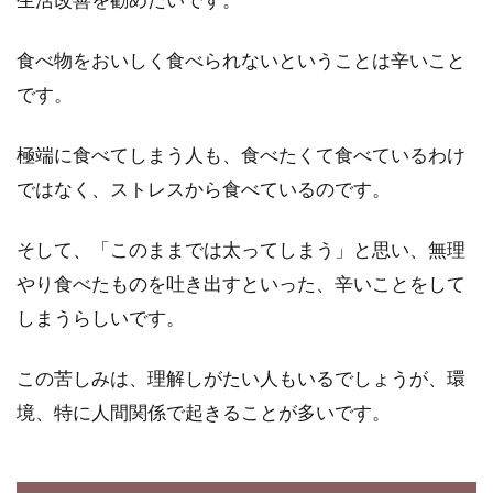
私達が健康的に生きていくために、必要不可欠
な栄養素ってありますよね。皆さんは、ナイア
シンやビ...
食べ物をおいしく食べられないということは辛いこと
です。
極端に食べてしまう人も、食べたくて食べているわけ
食事改善は外食先でもできる？おす
ではなく、ストレスから食べているのです。
すめの食品をご紹介！
そして、「このままでは太ってしまう」と思い、無理
飲み会やディナーやランチなどの外食は、おい
しいものや好きなものが食べられたり、楽しい
やり食べたものを吐き出すといった、辛いことをして
気持ちになり...
しまうらしいです。
この苦しみは、理解しがたい人もいるでしょうが、環
甘酒と酒粕は体に入れるだけじゃな
境、特に人間関係で起きることが多いです。
い！パックしても効果あり