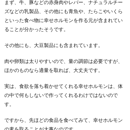
まず、牛、豚などの赤身肉やレバー、ナチュラルチー
ママは多いようです。栄養失調になってしまう
ズなどの乳製品、その他にも青魚や、たらこやいくら
のでは・...
といった食べ物に幸せホルモンを作る元が含まれてい
ることが分かったそうです。
食事改善で便秘を解消するために食
その他にも、大豆製品にも含まれています。
物繊維を積極的にとろう！
肉や卵類は太りやすいので、量の調節は必要ですが、
食事改善で便秘を解消するなら、食物繊維を積
ほかのものなら適量を取れば、大丈夫です。
極的にとっていきましょう。なぜなら、便をス
ムーズに...
実は、食欲を落ち着かせてくれる幸せホルモンは、体
の中で何もしないで作ってくれるわけではないので
す。
ですから、先ほどの食品を食べてみて、幸せホルモン
の素を取ることが大事なのです。