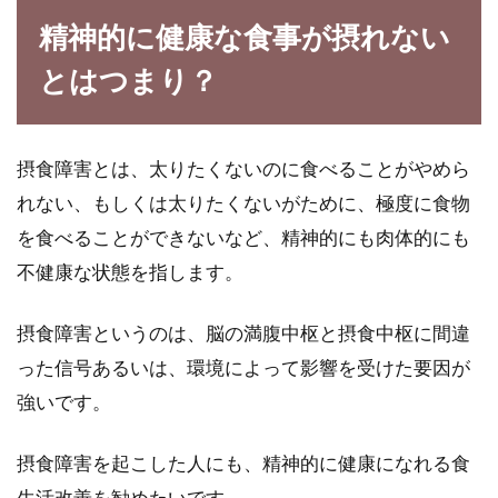
菓子パンには、添加物が多く含まれているので
精神的に健康な食事が摂れない
危険だという情報が流れています。ですが、コ
ンビニなど...
とはつまり？
夏も冬も食べたい鍋レシピ！生姜と
摂食障害とは、太りたくないのに食べることがやめら
味噌の驚くべき効能とは？
れない、もしくは太りたくないがために、極度に食物
を食べることができないなど、精神的にも肉体的にも
暑い夏でも、冷房の効いた部屋にいると身体が
不健康な状態を指します。
冷えてしまいますよね。冬場は手足が冷え込
み、冷え性...
摂食障害というのは、脳の満腹中枢と摂食中枢に間違
った信号あるいは、環境によって影響を受けた要因が
強いです。
必要不可欠なナイアシンやビタミンc
が多く含まれている食品
摂食障害を起こした人にも、精神的に健康になれる食
生活改善を勧めたいです。