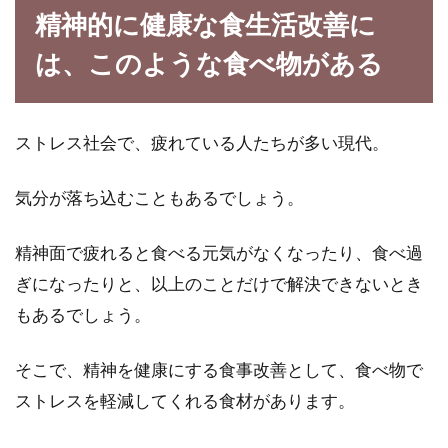
精神的に健康な食生活改善に
に販売されていますね。でも、ダイエットとい
えば、カ...
は、このような食べ物がある
ビタミンの種類やどれくらいの数が
ストレス社会で、疲れている人たちが多い現代。
あるかご存知ですか？
気分が落ち込むこともあるでしょう。
今回は5大栄養素のひとつである、ビタミンに
ついてです。ひとくちにビタミンと言っても、
精神面で疲れると食べる元気がなくなったり、食べ過
いろいろな...
ぎになったりと、以上のことだけで解決できないとき
もあるでしょう。
子供が白米を食べない！その対策と
そこで、精神を健康にする食事改善として、食べ物で
楽になる考え方を紹介！
ストレスを軽減してくれる食材があります。
子供が白米を食べてくれないということに悩む