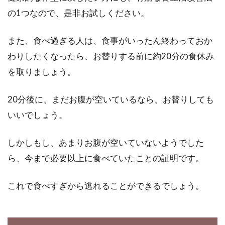
ている人は、きっと多いでしょう。その一方
の1つなので、是非お試しください。
で、チョコレ...
また、食べ過ぎる人は、食事がいったん終わっておか
わりしたくなったら、お替りする前に約20分の食休み
ウィンナーの添加物を自宅で簡単に
を取りましょう。
除去する3つの方法
20分後に、まだお腹が空いているなら、お替りしても
突然ですが、あなたはウィンナーが好きです
いいでしょう。
か？では、ウィンナーが好きという方にもうひ
とつ質問しま...
しかしもし、あまりお腹が空いていないようでした
ら、今まで必要以上に食べていたことの証明です。
カロリー制限と糖質制限を両方する
これで食べすぎから逃れることができるでしょう。
ためにはどうすればいいの
糖質制限の食材がブームで、色々な商品が次々