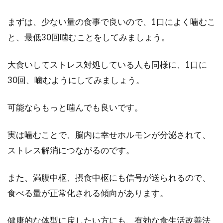
物油脂。皆さん、植物油脂が一体何なのかご存
まずは、少ない量の食事で良いので、1口によく噛むこ
知でしょう...
と、最低30回噛むことをしてみましょう。
大食いしてストレス対処している人も同様に、1口に
気になる！一食分のカロリーは女性
30回、噛むようにしてみましょう。
の場合どのくらいなの？
可能ならもっと噛んでも良いです。
女性の皆さん、今摂っている一食分のカロリー
が自身にとって本当に適正かどうか気になりま
実は噛むことで、脳内に幸せホルモンが分泌されて、
せんか？...
ストレス解消につながるのです。
また、満腹中枢、摂食中枢にも信号が送られるので、
チョコレートを毎日食べると健康に
食べる量が正常化される傾向があります。
良いって本当？効果は？
健康的な体型に戻したい方にも、有効な食生活改善法
チョコレートを毎日食べると、「太る」と考え