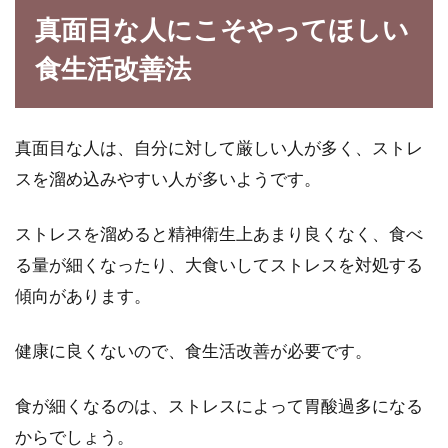
甘酒や酒粕は、栄養たっぷりの食材として注目
真面目な人にこそやってほしい
されています。しかし、これらの食材の健康効
果は、食...
食生活改善法
カロリー控えめの味噌汁は5杯飲ん
真面目な人は、自分に対して厳しい人が多く、ストレ
でもいい？驚きの健康食品
スを溜め込みやすい人が多いようです。
1日3食に必要な栄養をとるため、「一汁三菜」
ストレスを溜めると精神衛生上あまり良くなく、食べ
という言葉があります。この言葉は、人がバラ
る量が細くなったり、大食いしてストレスを対処する
ンスの...
傾向があります。
健康に良くないので、食生活改善が必要です。
様々な食べものに含まれている植物
油脂とは一体何者！？
食が細くなるのは、ストレスによって胃酸過多になる
からでしょう。
原材料表示を見ると、よく見かけるであろう植