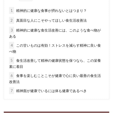
「1日分の野菜が摂取できるサプリメント」。
よく耳にしたり、見かけたりしますよね。で
1
精神的に健康な食事が摂れないとはつまり？
は、野...
2
真面目な人にこそやってほしい食生活改善法
3
精神的に健康な食生活改善には、このような食べ物が
ある
野菜ジュースの美味しい作り方。ジ
ューサーで作ると健康的？
4
この甘いものは有効！ストレスを減らす精神に良い食
べ物
バランスのいい食事をするために野菜は欠かせ
5
食生活改善して精神の健康状態を保つなら、この栄養
ませんが、野菜が苦手であまり食べられないと
素に着目
いう方も...
6
食事を楽しむことこそが健康で心に良い最善の食生活
改善法
7
精神面が健康でいるには体も健康であるべき
菓子パンは危険？安全？嘘の情報に
惑わされないためには！？