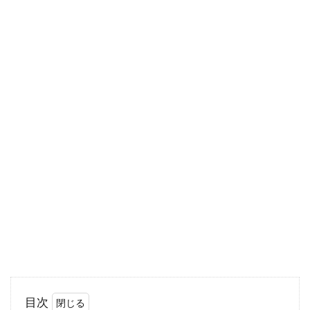
トランス脂肪酸は健康に良くないと話題になる
ことも多いですが、マヨネーズは市販のほとん
どの商品にに含ま...
プチ断食による体調改善！ファステ
ィングとは？
断食と聞くと、何も食べずに何日も過ごすとい
う、修行の様なイメージを抱いている人がほと
んどだと思い...
野菜は食べずにサプリだけで健康で
いられるのか？
目次