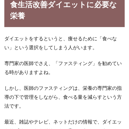
食生活改善ダイエットに必要な
「1日1500キロカロリーの休日ダイエット」を
栄養
ご存知ですか？これは、体組成計に乗った時や
健康...
ダイエットをするというと、痩せるために「食べな
い」という選択をしてしまう人がいます。
社会人の一人暮らしの食事は太る？
ダイエットに寝かせ玄米！
専門家の医師でさえ、「ファスティング」を勧めてい
る時がありますよね。
社会人になって、一人暮らしを始めた方も沢山
いますよね。そんな皆さんは、きちんとバラン
スのとれた...
しかし、医師のファスティングは、栄養の専門家の指
導の下で管理をしながら、食べる量を減らすという方
法です。
カロリー不足で眠くなる？ダイエッ
最近、雑誌やテレビ、ネットだけの情報で、ダイエッ
ト中の眠気の正体とは？