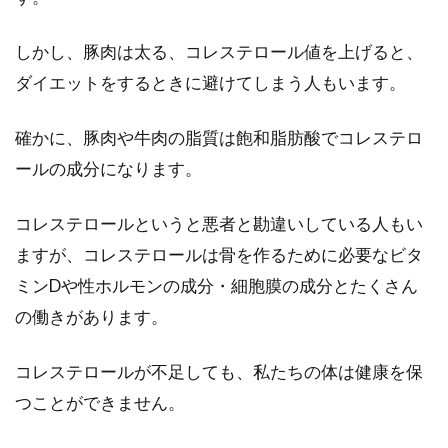
「ダイエット中なので、カロリーを控えるた
め、お昼ご飯はサラダだけ」という女性は必見
しかし、豚肉は太る、コレステロール値を上げると、
です。ある...
ダイエットをするときに避けてしまう人もいます。
確かに、豚肉や牛肉の脂質は飽和脂肪酸でコレステロ
タンパク質をしっかり食べてスリム
ールの成分になります。
に！体脂肪を分解する方法
コレステロールというと悪者と勘違いしている人もい
痩せたいと思ったとき、まず何から始めたら良
ますが、コレステロールは骨を作るために必要なビタ
いのでしょうか。食事を制限して運動をすれば
ミンDや性ホルモンの成分・細胞膜の成分とたくさん
痩せるはず...
の働きがあります。
コレステロールが不足しても、私たちの体は健康を保
野菜ジュースダイエット！リコピン
つことができません。
パワーはダイエットの味方