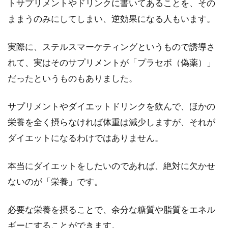
トサプリメントやドリンクに書いてあることを、その
みなさんは、ダイエット中に眠くなったことあ
ままうのみにしてしまい、逆効果になる人もいます。
りませんか？実は、カロリーを制限していると
きに眠く...
実際に、ステルスマーケティングというもので誘導さ
れて、実はそのサプリメントが「プラセボ（偽薬）」
だったというものもありました。
ダイエットでご飯抜きは逆効果！食
べていい量はどのくらい？
サプリメントやダイエットドリンクを飲んで、ほかの
栄養を全く摂らなければ体重は減少しますが、それが
ダイエット中のご飯で太ってしまうのでは？と
ダイエットになるわけではありません。
心配になってしまいますよね。しかし、痩せた
いからと...
本当にダイエットをしたいのであれば、絶対に欠かせ
ないのが「栄養」です。
30代女性の成功するダイエット！適
必要な栄養を摂ることで、余分な糖質や脂質をエネル
正カロリーと運動法は？
ギーにすることができます。