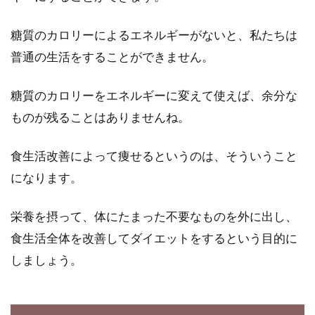
近年、巷でもヘルシー志向が高まっており、ダ
糖質のカロリーによるエネルギーがないと、私たちは
イエットを意識している女性は以前よりも増え
ています。...
普通の生活をすることができません。
糖質のカロリーをエネルギーに変えて使えば、余分な
カロリーを制限して一食も控えめ
ものが残ることはありませんね。
に！ダイエットの極意を伝授
食生活改善によって痩せるというのは、そういうこと
痩せたいかたにとって、カロリーといえば天敵
になります。
のような存在です。一日に一食しか摂らなかっ
たり、一...
栄養を摂って、体にたまった不要なものを外に出し、
食生活全体を改善してダイエットをするという目的に
しましょう。
ウォーキングを楽しもう！カロリー
計算を歩数から行うには？