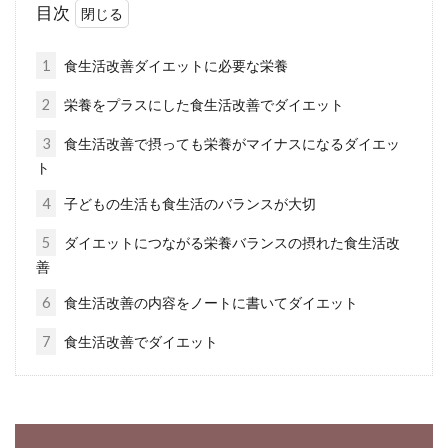
目次
毎日の食事は美味しくいただきたいですよね。
健康増進やダイエットにも効果的な玄米食を始
1
食生活改善ダイエットに必要な栄養
めたいけど...
2
栄養をプラスにした食生活改善でダイエット
3
食生活改善で摂っても栄養がマイナスになるダイエッ
ト
1日の摂取カロリーの目安と600kcal
を消費するための身体活動
4
子どもの生活も食生活のバランスが大切
5
ダイエットにつながる栄養バランスの摂れた食生活改
1日に人間が必要とするカロリーは、年齢や性
善
別、身体活動強度によっても違いがあります。
6
食生活改善の内容をノートに書いてダイエット
生きるた...
7
食生活改善でダイエット
1日1500キロカロリーの休日ダイエ
ットメニューの作り方