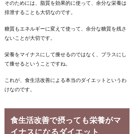
そのためには、脂質を効果的に使って、余分な栄養は
リコピンを含む野菜ジュースをあるタイミング
排泄することも大切なのです。
で飲むと、ダイエットが出来てしまうのをご存
知ですか？...
糖質もエネルギーに変えて使って、余分な糖質を残さ
ないことが大切です。
米麹と酒粕、甘酒には2種類？スー
栄養をマイナスにして痩せるのではなく、プラスにし
パーフードと言われる理由
て痩せるということですね。
甘酒は「飲む点滴」と言われるほど豊富な栄養
が含まれています。甘酒は酒粕と米麹、2つの
これが、食生活改善による本当のダイエットというわ
種類の甘...
けなのです。
食生活改善で摂っても栄養がマ
イナスになるダイエット