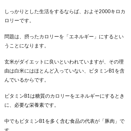
毎日食べる食事はカロリーオフしたいけど、食
しっかりとした生活をするならば、およそ2000キロカ
べ応えがないとつまらないですよね。食事は、
ロリーです。
おい...
問題は、摂ったカロリーを「エネルギー」にするとい
うことになります。
水を飲むと太るは大間違い！？正し
い水の飲み方で痩せよう！
玄米がダイエットに良いといわれていますが、その理
由は白米にはほとんど入っていない、ビタミンB1を含
ダイエットには必要不可欠ともいえる水。しか
し水を飲むと痩せるという情報と太ってしまう
んでいるからです。
という情報。...
ビタミンB1は糖質のカロリーをエネルギーにするとき
に、必要な栄養素です。
女性にうれしい痩せ弁当の作り方！
中でもビタミンB1を多く含む食品の代表が「豚肉」で
低カロリーで健康的に作る
す。