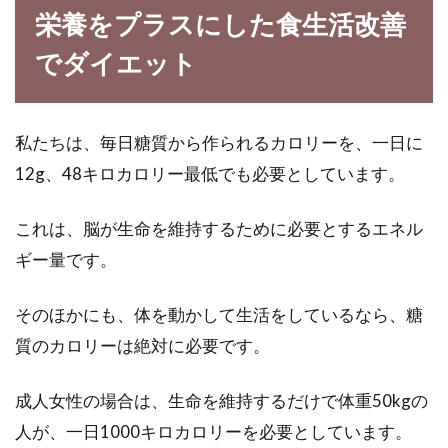
栄養をプラスにした食生活改善
ウォーキングを運動として定期的に行っていら
っしゃるかたも、少なくないかもしれません
でダイエット
ね。モチベー...
私たちは、毎日糖質から作られるカロリーを、一日に
9キロウォーキングにお勧めのコー
12g、48キロカロリー最低でも必要としています。
ス選びとカロリーの消費量
これは、脳が生命を維持するために必要とするエネル
歩くと色々なものを発見します。ウォーキン を
ギー量です。
することでカロリーを消費するだけでなく、知
らない...
そのほかにも、体を動かして生活をしているなら、糖
質のカロリーは絶対に必要です。
人気のあるご飯をカロリーオフ！満
成人女性の場合は、生命を維持するだけで体重50kgの
足感もあるレシピをご紹介
人が、一日1000キロカロリーを必要としています。