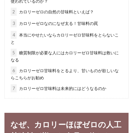
使われているのか？
2
カロリーゼロの自然の甘味料といえば？
3
カロリーゼロなのになぜ太る！甘味料の罠
離乳食にバナナを！バナナの黒い斑
点が意味していることは？
4
本当にやせたいならカロリーゼロ甘味料をとらないこ
と
皆さんの可愛い赤ちゃんも、離乳食開始のサイ
5
糖質制限が必要な人にはカロリーゼロ甘味料は救いに
ンを出していませんか？離乳食開始のタイミン
なる
グはいつなの...
6
カロリーゼロ甘味料をとるより、甘いものが欲しいな
らこちらがお勧め
7
カロリーゼロ甘味料は未来的にはどうなるのか
赤ちゃんに飲ませる粉ミルクはオー
ガニックが良い！？
赤ちゃんに飲ませる粉ミルクですが、成分を気
なぜ、カロリーほぼゼロの人工
にしたことがありますか？実は、粉ミルクには
様々な添加...