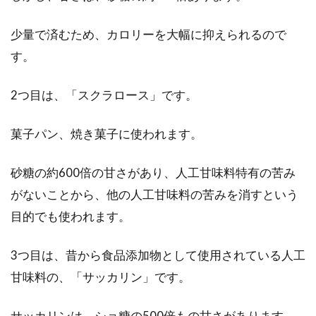
少量で済むため、カロリーを大幅に抑えられるので
す。
危険な食品添加物はこんなにある！
一覧表から健康を考える！
2つ目は、「スクラロース」です。
昨今の健康に対する意識の高まりで、食品添加
菓子パン、焼き菓子に使われます。
物への関心も高まっています。健康を保つため
にも、危険な...
砂糖の約600倍の甘さがあり、人工甘味料特有の苦み
がないことから、他の人工甘味料の苦みを消すという
食事改善でダイエット！アメリカで
目的でも使われます。
注目されている和食人気
3つ目は、昔から食品添加物として使用されている人工
アメリカでは、日本以上に肥満や生活習慣病が
甘味料の、「サッカリン」です。
問題になっています。肥満の人数も、レベルも
日本と比...
サッカリンは、ショ糖の500倍もの甘さがあります。