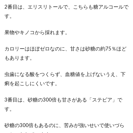
2番目は、エリスリトールで、こちらも糖アルコールで
す。
トランス脂肪酸は危険？マーガリン
に多いって本当？
果物やキノコから採れます。
近年、マーガリンはトランス脂肪酸が多いから
カロリーはほぼゼロなのに、甘さは砂糖の約75％ほど
体に悪いという認識を持っている方が増えてき
もあります。
たのではない...
虫歯になる酸をつくらず、血糖値を上げないうえ、下
痢を起こしにくいです。
スーパーの惣菜に使用される添加物
の役割と安全性について！
3番目は、砂糖の300倍も甘さがある「ステビア」で
す。
スーパーやコンビニの惣菜は、何を食べても美
味しいですよね。しかし、これらの食品には添
砂糖の300倍もあるのに、苦みが強いせいで使いづら
加物が使用...