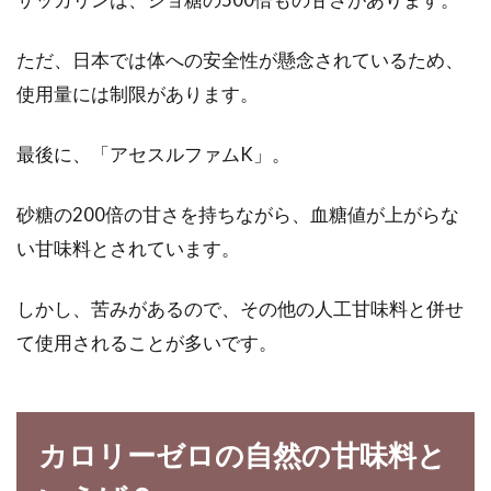
ただ、日本では体への安全性が懸念されているため、
食生活改善して健康にも精神にも良
使用量には制限があります。
い食べ方＆食べ物を選ぼう
最後に、「アセスルファムK」。
普段の生活でストレスを抱えている人には、ど
うやら落ち込みやすい傾向があるようです。根
砂糖の200倍の甘さを持ちながら、血糖値が上がらな
が真面目...
い甘味料とされています。
しかし、苦みがあるので、その他の人工甘味料と併せ
醤油の香りでご飯がすすむ！塩分控
て使用されることが多いです。
えめな食べ方をご紹介
どの家庭にもある醤油。一人暮らしをしても、
カロリーゼロの自然の甘味料と
料理酒やみりんは無くても醤油くらいは持って
いるもの...