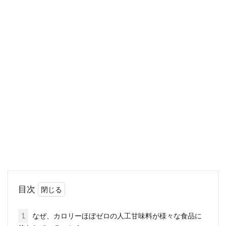
気になります！トランス脂肪酸が少
ないマヨネーズのこと
トランス脂肪酸は健康に良くないと話題になる
ことも多いですが、マヨネーズは市販のほとん
どの商品にに含ま...
食生活改善にサプリをプラス！サプ
リメントは栄養補助製品
目次
痩せたい、高血圧が気になる、コレステロール
の値が、と色々な悩みを解消するために皆さん
1
なぜ、カロリーほぼゼロの人工甘味料が様々な食品に
は、どんなことを...