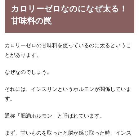
カロリーゼロなのになぜ太る！
甘味料の罠
野菜ジュースの美味しい作り方。ジ
ューサーで作ると健康的？
カロリーゼロの甘味料を使っているのに太るというこ
バランスのいい食事をするために野菜は欠かせ
とがあります。
ませんが、野菜が苦手であまり食べられないと
いう方も...
なぜなのでしょう。
それには、インスリンというホルモンが関係していま
す。
通称「肥満ホルモン」と呼ばれています。
まず、甘いものを取ったと脳が感じ取った時、インス