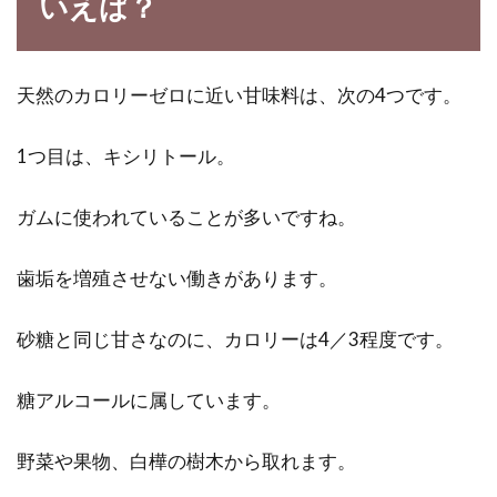
いえば？
気になる食後の血糖値！注意すべき
天然のカロリーゼロに近い甘味料は、次の4つです。
はその推移にあった！！
1つ目は、キシリトール。
自分の血糖値についてみなさんはどのくらい知
っているでしょうか。食事をすると血糖値が上
ガムに使われていることが多いですね。
がるという...
歯垢を増殖させない働きがあります。
体に良い玄米のカロリーは茶碗1杯
砂糖と同じ甘さなのに、カロリーは4／3程度です。
分でどれくらいあるの？
糖アルコールに属しています。
玄米は、体に良いといわれています。そのた
め、カロリーは低いのではないかというイメー
野菜や果物、白樺の樹木から取れます。
ジが強いです...