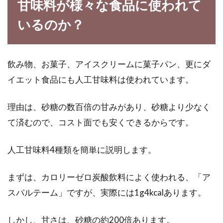
甘味料が様々な食品に使われて
いるのか？
必要カロリーはそれぞれ違う？女性
の一日に必要なカロリー
飲み物、お菓子、アイスクリームに菓子パン、更にダ
イエット食品にも人工甘味料は使われています。
暑い日が続き、今年はいわゆる「酷暑」といわ
れています。そんなとき、食事のカロリーは適
理由は、砂糖の数百倍の甘みがあり、砂糖より少なく
切にとら...
て済むので、コスト面でも安くできるからです。
人工甘味料4種類を簡単に説明します。
過食嘔吐の人が食事をブログに載せ
るのはどうして？
まずは、カロリーゼロ炭酸飲料によく使われる、「ア
スパルテーム」ですが、実際には1g4kcalあります。
過食嘔吐の人が、ブログに食事を載せるのは、
なぜでしょうか？過食嘔吐とは拒食症や過食症
などとい...
しかし、甘さは、砂糖の約200倍あります。