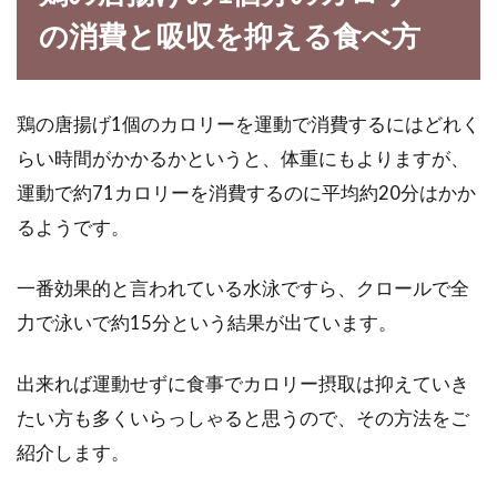
味噌炒めの材料に嫌われ者の？ピー
の消費と吸収を抑える食べ方
マンとなすを使ってみよう
子どもの嫌いな食べものと言えば「ピーマン」
鶏の唐揚げ1個のカロリーを運動で消費するにはどれく
と「なす」が必ず出てくるでしょう。たしかに
らい時間がかかるかというと、体重にもよりますが、
ピーマン...
運動で約71カロリーを消費するのに平均約20分はかか
るようです。
癒しの香り☆バニラビーンズとバニ
一番効果的と言われている水泳ですら、クロールで全
ラエッセンスの違いとは？
力で泳いで約15分という結果が出ています。
アイスクリームやプリンなどの美味しい香りの
出来れば運動せずに食事でカロリー摂取は抑えていき
もと「バニラ」甘い匂いを嗅ぐだけででうっと
たい方も多くいらっしゃると思うので、その方法をご
りしてしまいま...
紹介します。