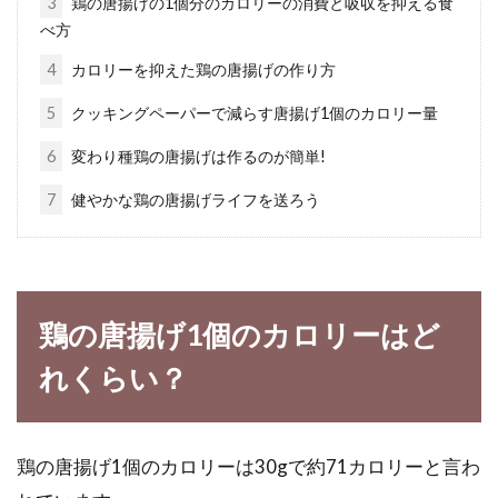
3
鶏の唐揚げの1個分のカロリーの消費と吸収を抑える食
べ方
簡単！味噌豚丼の基本レシピと人気
アレンジのご紹介
4
カロリーを抑えた鶏の唐揚げの作り方
5
クッキングペーパーで減らす唐揚げ1個のカロリー量
豚丼は豚肉の旨味と甘辛いタレがご飯と合って
美味しいですよね。近年では豚丼は人気で、お
6
変わり種鶏の唐揚げは作るのが簡単!
店でも多く...
7
健やかな鶏の唐揚げライフを送ろう
収穫を長く楽しめるブロッコリー栽
培は害虫対策が大切
鶏の唐揚げ1個のカロリーはど
れくらい？
家庭菜園で育てる野菜は、どんなものが良いの
か迷いますね。出来れば栽培が簡単なものや、
長く収穫...
鶏の唐揚げ1個のカロリーは30gで約71カロリーと言わ