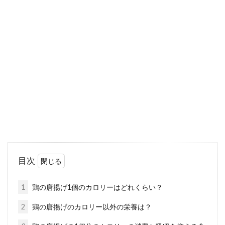
家庭菜園でスイカ栽培のコツ、受粉
をしっかりしましょう
家庭菜園を行っている方も多いのではないので
しょうか？今回は、夏の風物詩「スイカ」につ
いてです。...
小麦粉・砂糖・バターだけで？少な
い材料で作れる簡単レシピ
目次
お腹が空いたけれど、冷蔵庫に何もない。子供
のおやつを作ってみたい。少ない材料で、でき
1
鶏の唐揚げ1個のカロリーはどれくらい？
るレシピ...
2
鶏の唐揚げのカロリー以外の栄養は？