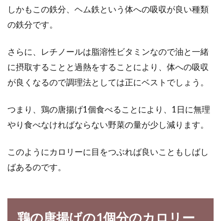
しかもこの鉄分、ヘム鉄という体への吸収が良い種類
桃の種から発芽させて栽培したい！
の鉄分です。
発芽を成功させるコツは？
さらに、レチノールは脂溶性ビタミンなので油と一緒
甘くてジューシーな実をつける桃は、夏が旬の
人気の果物ですよね。日本の桃は沢山の品種が
に摂取することと過熱をすることにより、体への吸収
あり、そ...
が良くなるので調理法としては正にベストでしょう。
つまり、鶏の唐揚げ1個食べることにより、1日に無理
自宅で簡単に作れる！味噌ちゃんこ
やり食べなければならない野菜の量が少し減ります。
鍋のおすすめレシピ
このようにカロリーに目をつぶれば良いこともしばし
これからの寒い時期には、鍋料理が食べたくな
ばあるのです。
る人も多いのではないでしょうか。鍋料理は調
理方法も...
鶏の唐揚げの1個分のカロリー