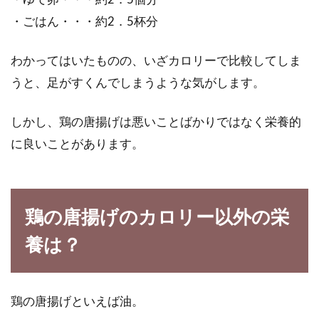
りんごをミキサーを使ってジュース
・ごはん・・・約2．5杯分
に！作り方と栄養効能は？
わかってはいたものの、いざカロリーで比較してしま
真っ赤に赤くて、丸くて、フルーティーな良い
うと、足がすくんでしまうような気がします。
香りの果物と言ったら・・・りんごを思い浮か
べませんか？...
しかし、鶏の唐揚げは悪いことばかりではなく栄養的
に良いことがあります。
知っ得エビ知識！バナメイエビとブ
ラックタイガーの違いとは
鶏の唐揚げのカロリー以外の栄
スーパーの鮮魚コーナーで売られているエビ。
養は？
その中に、表記がなく『むきえび』とだけ書い
てあるも...
鶏の唐揚げといえば油。