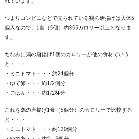
れています。
オーガニックコーヒーとは？インス
つまりコンビニなどで売られている鶏の唐揚げは大体5
タントのおすすめをご紹介
個入なので、1食（5個）約355カロリー以上となりま
健康ブームの近年は、スーパーなどでも「オー
す。
ガニック」と表記されている食品が増えてきて
います。...
ちなみに鶏の唐揚げ1個のカロリーが他の食材でいう
と・・・
・ミニトマト・・・約24個分
もつ煮込みの作り方をご紹介！知っ
・ゆで卵・・・約1/2個分
て得するもつと味噌の栄養
・ごはん・・・約1/2杯分
もつ煮込みと言うと、こってりとしたカロリー
これを鶏の唐揚げ1食（5個分）のカロリーで比較する
の高そうな料理のイメージを持っている方が多
と・・・
いのではない...
・ミニトマト・・・約120個分
・ゆで卵・・・約2．5個分