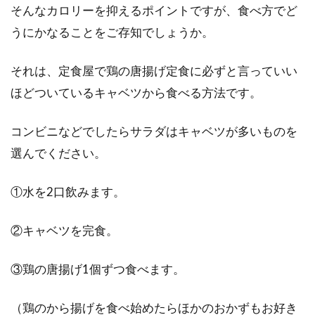
そんなカロリーを抑えるポイントですが、食べ方でど
ヤクルトとヨーグルト乳酸菌に違い
うにかなることをご存知でしょうか。
はあるか。効果・味・成分
それは、定食屋で鶏の唐揚げ定食に必ずと言っていい
どちらも腸内環境を良くするのが、ヤクルトと
ヨーグルトです。2つとも、乳酸菌が身体に良
ほどついているキャベツから食べる方法です。
く、便秘や風...
コンビニなどでしたらサラダはキャベツが多いものを
選んでください。
味噌ダレで簡単味付け！味噌野菜炒
①水を2口飲みます。
めとアレンジ料理の作り方
旨味をたっぷり含んだ味噌で作る味噌ダレを使
②キャベツを完食。
った料理は食欲をそそる一品です。例えば野菜
炒めひと...
③鶏の唐揚げ1個ずつ食べます。
（鶏のから揚げを食べ始めたらほかのおかずもお好き