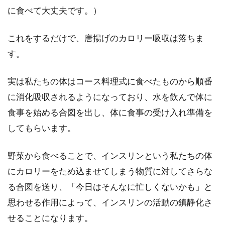
美味しいあの食べ物の1番カロリー
に食べて大丈夫です。）
の高い種類はどれなの？
これをするだけで、唐揚げのカロリー吸収は落ちま
いつの時期にも美味しい人気の食べ物が、ケー
す。
キ、ラーメン、スパゲティ、ハンバーガー、お
寿司、お酒で...
実は私たちの体はコース料理式に食べたものから順番
に消化吸収されるようになっており、水を飲んで体に
食事を始める合図を出し、体に食事の受け入れ準備を
してもらいます。
野菜から食べることで、インスリンという私たちの体
にカロリーをため込ませてしまう物質に対してさらな
る合図を送り、「今日はそんなに忙しくないかも」と
思わせる作用によって、インスリンの活動の鎮静化さ
せることになります。