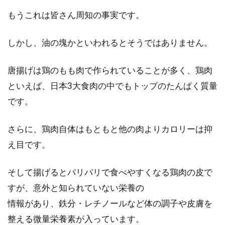
鶏肉を電子レンジで調理！玉ねぎも
もうこれは皆さん周知の事実です。
一緒に使うレシピとは？
しかし、油の塊かといわれるとそうではありません。
高タンパク質でヘルシー、やわらかくてお肉の
旨味もある鶏肉と、火を通す前の辛味が特徴的
唐揚げは鶏のもも肉で作られていることが多く、鶏肉
でいろいろな料...
といえば、日本3大食肉の中でもトップのたんぱく質量
です。
家で焼肉！普段のメニューが本格焼
さらに、鶏肉自体はもともと他の肉よりカロリーは抑
肉の味になる！?
え目です。
お家で焼肉をするという方は、なにか美味しく
そして揚げるとパリパリで食べやすくなる鶏肉の皮で
なるために気を付けていることはありますか？
すが、意外と知られていない栄養の
今回はい...
情報があり、鉄分・レチノールなど体の調子や皮膚を
整える微量栄養素が入っています。