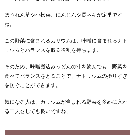
野菜ジュースを飲んでとりたい栄養
ほうれん草や小松菜、にんじんや長ネギが定番です
素でおすすめのものは！？
ね。
野菜ジュースには沢山の野菜と、果物の栄養が
入っていて手軽にとれて便利ですよね。野菜ジ
この野菜に含まれるカリウムは、味噌に含まれるナト
ュー...
リウムとバランスを取る役割を持ちます。
そのため、味噌煮込みうどんの汁を飲んでも、野菜を
オーガニックフードを使った健康に
食べてバランスをとることで、ナトリウムの摂りすぎ
良いレシピ集です
を防ぐことができます。
最近よく聞くオーガニックフード。健康に良
気になる人は、カリウムが含まれる野菜を多めに入れ
く、美味しいと評判です。オーガニックフード
る工夫をしても良いですね。
を使っ...