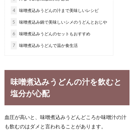
食生活改善で妊娠に適した体へ！ホ
4
味噌煮込みうどんの汁まで美味しいレシピ
ルモンバランスを整えよう
5
味噌煮込み鍋で美味しいシメのうどんとおじや
毎日の食事に、どれくらい関心を持っています
6
味噌煮込みうどんのセットもおすすめ
か。バランスを考えた献立を立てて食事作りを
7
味噌煮込みうどんで温か食生活
している...
減塩に気を付けたい人は味噌の塩分
味噌煮込みうどんの汁を飲むと
濃度と計算式を知っておく
塩分が心配
医師に「血圧が高い」と言われました。それな
らまず、日常の塩分濃度、塩の量を知ることが
近道かも...
血圧が高いと、味噌煮込みうどんどころか味噌汁の汁
も飲むのはダメと言われることがあります。