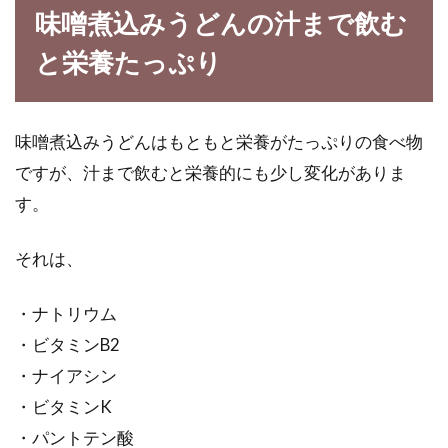
女性の体調改善に豆乳！イソフラボ
味噌煮込みうどんの汁まで飲む
ンで女性パワーをアップ！
と栄養たっぷり
女性の体は一生を通じてはもちろん、大変短い
サイクルで変わりやすく、とてもデリケートで
味噌煮込みうどんはもともと栄養がたっぷりの食べ物
す。女性ホ...
ですが、汁まで飲むと栄養的にも少し変化がありま
す。
体に良い食べ物の名前を発表しま
それは、
す！ぜひご一覧ください
・ナトリウム
生活の中で、大切な要素であるのは「食べる」
・ビタミンB2
ということです。食べ物から体ができているの
ですから...
・ナイアシン
・ビタミンK
・パントテン酸