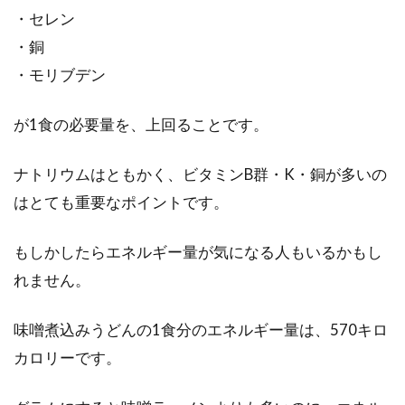
小腸の役割とは！？水分のほとんど
・セレン
は小腸で吸収されている！
・銅
・モリブデン
下痢や便秘、それに伴い繰り返される腹痛など
の症状に悩まされている人は、老若男女問わず
が1食の必要量を、上回ることです。
多いと思いま...
ナトリウムはともかく、ビタミンB群・K・銅が多いの
はとても重要なポイントです。
糖分が脂肪に変わるメカニズム。こ
れを知ると食生活が変わる
もしかしたらエネルギー量が気になる人もいるかもし
れません。
糖分が脂肪に変わるプロセスとはどんなものな
のでしょうか？ダイエットで甘いものを食べて
味噌煮込みうどんの1食分のエネルギー量は、570キロ
も、その糖...
カロリーです。