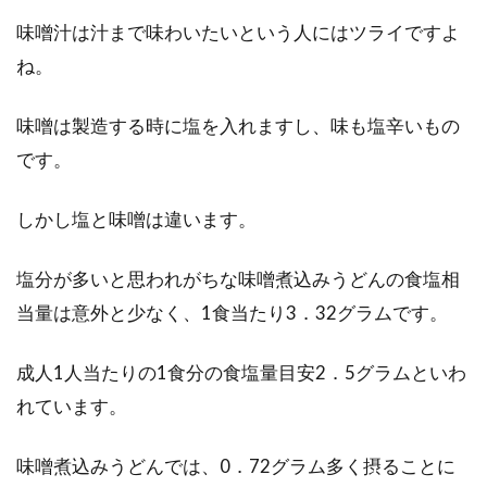
トランス脂肪酸を含まないマヨネー
味噌汁は汁まで味わいたいという人にはツライですよ
ズについて知りたいこと
ね。
健康志向の世の中には、食べない方がよいもの
味噌は製造する時に塩を入れますし、味も塩辛いもの
について、いろいろな噂や情報があふれていま
です。
す。中で...
しかし塩と味噌は違います。
味噌の塩分を知って味噌汁の塩分濃
塩分が多いと思われがちな味噌煮込みうどんの食塩相
度を計算してみましょう
当量は意外と少なく、1食当たり3．32グラムです。
日本には全国に様々な味噌があります。味噌・
成人1人当たりの1食分の食塩量目安2．5グラムといわ
白味噌・合わせ味噌。それぞれの色が違うだけ
れています。
でな...
味噌煮込みうどんでは、0．72グラム多く摂ることに