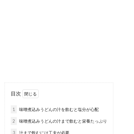
食品添加物と着色料を安全に使用す
るための実験方法とは
最近は食品添加物という言葉をよく見たり、聞
いたりしますよね。食品添加物は、どのような
実験...
ピーマンや人参やじゃがいもを子供
に食べてもらうには？
目次
子供の成長を願う親にとって子供の食事は本当
に大切な問題ですよね。子供の好き嫌いをどう
1
味噌煮込みうどんの汁を飲むと塩分が心配
やってなくし...
2
味噌煮込みうどんの汁まで飲むと栄養たっぷり
3
汁まで飲むには工夫が必要