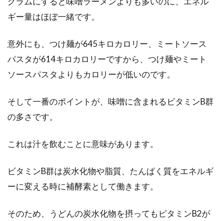
グラムにすると味噌ラーメンよりも多いのに、エネル
醤油の大さじの分量を正しく知って
ギー量はほぼ一緒です。
美味しく健康な食生活を
意外にも、つけ麺が645キロカロリー、ミートソース
料理で使う大さじは15ミリリットルです。水や
パスタが614キロカロリーですから、つけ麺やミート
酒は容積=重量になりますので、15ミリリット
ル=...
ソースパスタよりもカロリーが低いのです。
そして一番のポイントが、味噌に含まれるビタミンB群
ミキサーを使ってフルーツジュース
の多さです。
作り！オレンジの栄養効能
これは汁を飲むことに意味があります。
形は丸くて、果皮の色が鮮やかなオレンジ色な
果物といったら？もちろんそれは、小さい時か
ビタミンB群は炭水化物や脂質、たんぱく質をエネルギ
らジュースや...
ーに変える時に補酵素として働きます。
そのため、うどんの炭水化物を摂ってもビタミンB2が