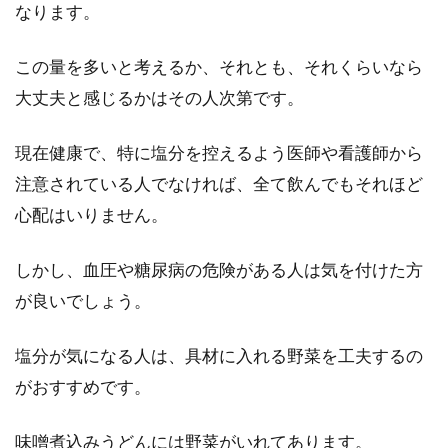
なります。
冷凍した食品を自然解凍することに
よる食中毒の危険性
この量を多いと考えるか、それとも、それくらいなら
大丈夫と感じるかはその人次第です。
お弁当作りには、冷凍食品の存在は本当にあり
がたいものです。中には、余ったおかずを冷凍
現在健康で、特に塩分を控えるよう医師や看護師から
しておい...
注意されている人でなければ、全て飲んでもそれほど
心配はいりません。
一人暮らしでもお米を食べたい！上
しかし、血圧や糖尿病の危険がある人は気を付けた方
手な消費には冷凍保存を！
が良いでしょう。
皆さんは、一人暮らしをしたことがあります
か？これをご覧になっている方の中には、これ
塩分が気になる人は、具材に入れる野菜を工夫するの
から始められ...
がおすすめです。
味噌煮込みうどんには野菜がいれてあります。