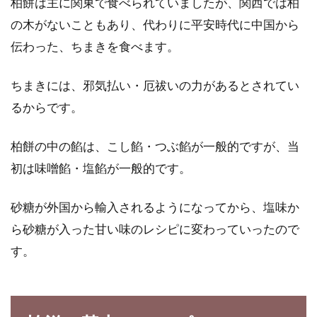
柏餅は主に関東で食べられていましたが、関西では柏
の木がないこともあり、代わりに平安時代に中国から
電子レンジでプリンが5分で作れ
伝わった、ちまきを食べます。
る！そのレシピをご紹介！
ちまきには、邪気払い・厄祓いの力があるとされてい
最近よく聞く、電子レンジを利用した「時短」
るからです。
レシピ。料理の下ごしらえや野菜を蒸すのが定
番ですが、...
柏餅の中の餡は、こし餡・つぶ餡が一般的ですが、当
初は味噌餡・塩餡が一般的です。
味噌鍋のレシピをご紹介！牡蠣を入
砂糖が外国から輸入されるようになってから、塩味か
れて栄養価アップ
ら砂糖が入った甘い味のレシピに変わっていったので
す。
牡蠣は、寒い産卵前の時期になるとミルキーな
味になり、栄養が高くなるのをご存知ですか？
ぎゅ...