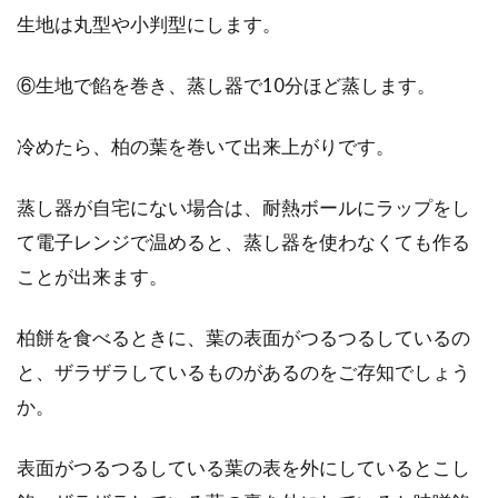
生地は丸型や小判型にします。
生クリームを使ったレシピ！美味し
いアイスクリームの作り方
⑥生地で餡を巻き、蒸し器で10分ほど蒸します。
市販のラクトアイスには添加物のほか、トラン
冷めたら、柏の葉を巻いて出来上がりです。
ス脂肪酸が含まれています。トランス脂肪酸
は、心筋梗...
蒸し器が自宅にない場合は、耐熱ボールにラップをし
て電子レンジで温めると、蒸し器を使わなくても作る
ことが出来ます。
美味しい鍋レシピ！生姜と鶏ガラで
ポカポカ！冷え性改善鍋
柏餅を食べるときに、葉の表面がつるつるしているの
と、ザラザラしているものがあるのをご存知でしょう
生姜入りの鶏ガラスープで作った鍋。聞いただ
か。
けで心も体もポカポカ温まりますよね。この鍋
は冷え性...
表面がつるつるしている葉の表を外にしているとこし