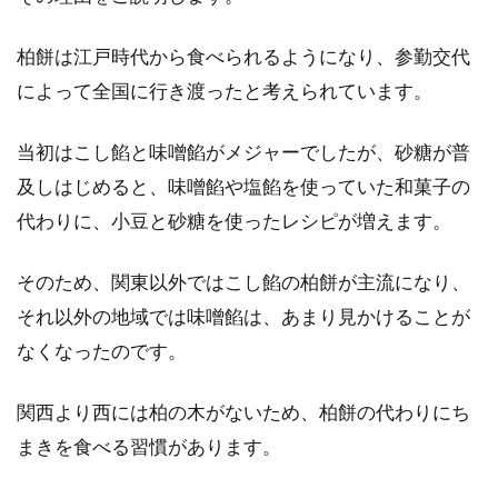
茄子の漬物を美しい色のまま漬ける
柏餅は江戸時代から食べられるようになり、参勤交代
変色防止の方法とは
によって全国に行き渡ったと考えられています。
漬物は好きですか？漬物を食べると、ホッとし
当初はこし餡と味噌餡がメジャーでしたが、砂糖が普
ますね。昔からの日本の味です。漬ける野菜は
及しはじめると、味噌餡や塩餡を使っていた和菓子の
い...
代わりに、小豆と砂糖を使ったレシピが増えます。
そのため、関東以外ではこし餡の柏餅が主流になり、
それ以外の地域では味噌餡は、あまり見かけることが
なくなったのです。
関西より西には柏の木がないため、柏餅の代わりにち
まきを食べる習慣があります。