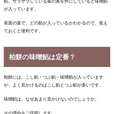
餡、ザラザラしている葉の裏を外にしていると味噌餡
が入っています。
野菜ジュースを使ったレシピやスー
プまでご紹介
表面の葉で、どの餡が入っているかわかるので、覚え
ておくと便利です。
日頃、野菜を調理して食べる時間が無い人や、
野菜嫌いな子供にも飲みやすいのが野菜ジュー
スです。ス...
柏餅の味噌餡は定番？
グラハムクラッカーってどんなも
の？スーパーで売ってるの？
柏餅には、こし餡・つぶ餡・味噌餡が入っています
が、よく見かけるのはこし餡とつぶ餡が多いです。
お菓子作りをする人は、「グラハムクラッカ
ー」という名前を見たことがあるかもしれませ
味噌餡は、なぜあまり見かけないのでしょうか。
ん。一般的...
その理由をご説明します。