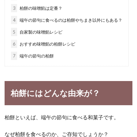
3
柏餅の味噌餡は定番？
6pチーズと醤油を使った簡単美味し
4
端午の節句に食べるのは柏餅やちまき以外にもある？
いおやつと手軽なおつまみ
5
自家製の味噌餡レシピ
6pチーズは、全国のスーパー、コンビニなどで
6
おすすめ味噌餡の柏餅レシピ
手に入る手軽なチーズです。雪印、QBB、明治
7
端午の節句の柏餅
十勝...
オーガニックハーブティーの種類や
柏餅にはどんな由来が？
カモミールティーの効果
みなさんは普段、どんな飲み物を飲んでいます
柏餅といえば、端午の節句に食べる和菓子です。
か？今回は、オーガニックハーブティーとカモ
ミール...
なぜ柏餅を食べるのか、ご存知でしょうか？