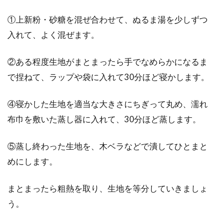
①上新粉・砂糖を混ぜ合わせて、ぬるま湯を少しずつ
食パンと砂糖を使ったおやつレシピ
入れて、よく混ぜます。
とは？厳選6レシピ紹介！
②ある程度生地がまとまったら手でなめらかになるま
いつも家にある材料で時短でできるおやつは何
かないでしょうか？特に子供さんがおられるご
で捏ねて、ラップや袋に入れて30分ほど寝かします。
家庭では、お...
④寝かした生地を適当な大きさにちぎって丸め、濡れ
布巾を敷いた蒸し器に入れて、30分ほど蒸します。
野菜を冷凍すると、どのくらいの期
⑤蒸し終わった生地を、木ベラなどで潰してひとまと
間保存ができるの？
めにします。
みなさんは、野菜をどのように保存しています
か？常温や冷蔵庫で保存すると、すぐにダメに
まとまったら粗熱を取り、生地を等分していきましょ
なってし...
う。