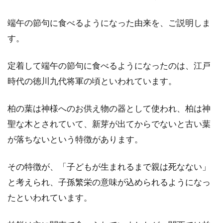
端午の節句に食べるようになった由来を、ご説明しま
味噌鍋おすすめレシピ！野菜の栄養
す。
やサイドメニューもご紹介
定着して端午の節句に食べるようになったのは、江戸
寒い日は温かいものが食べたくなります。そん
な時は鍋などいかがでしょうか。1人鍋もいい
時代の徳川九代将軍の頃といわれています。
です...
柏の葉は神様へのお供え物の器として使われ、柏は神
聖な木とされていて、新芽が出てからでないと古い葉
ヨーグルトのホエーは低カロリー＆
が落ちないという特徴があります。
高栄養！有効活用するには
その特徴が、「子どもが生まれるまで親は死なない」
ヨーグルトの上のほうに、分離した水分が溜ま
と考えられ、子孫繁栄の意味が込められるようになっ
っているのを見たことがないでしょうか。こ
たといわれています。
の...