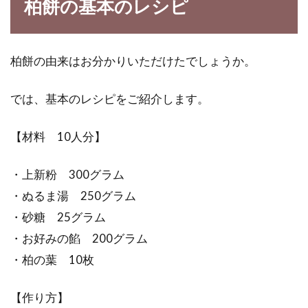
柏餅の基本のレシピ
ごまの栄養とは？ごまの消化、栄養
の吸収を良くする方法は？
柏餅の由来はお分かりいただけたでしょうか。
ごまは、最も古い作物で、食用としてはもちろ
では、基本のレシピをご紹介します。
ん、ごまの持つ万能パワーで様々なことに使わ
れていて、貴...
【材料 10人分】
・上新粉 300グラム
ティラミスを自宅で簡単に！いろい
・ぬるま湯 250グラム
ろな作り方を紹介します！
・砂糖 25グラム
・お好みの餡 200グラム
イタリアンの定番スイーツ、ティラミス。作る
・柏の葉 10枚
のなんて難しそう、と思いますよね。でもティ
ラミ...
【作り方】