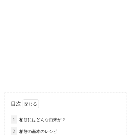
ホットケーキミックスでおやつ。電
子レンジ調理法と調理時間
ホットケーキミックスは家に常備しておくと、
ホットケーキ以外にも様々なおやつに展開でき
て、とても便...
ノンホモ牛乳からバターを手作りし
よう！残ったホエーも活用
目次
みなさん「バター」は、お好きですか？そのま
まパンに塗ったり、料理の風味をアップさせて
1
柏餅にはどんな由来が？
くれたり...
2
柏餅の基本のレシピ