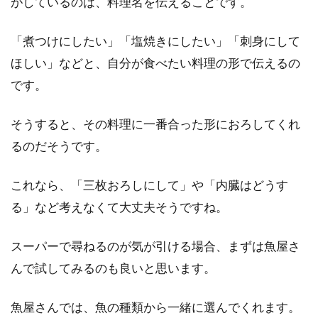
がしているのは、料理名を伝えることです。
身体の芯から温まるもつ鍋味噌スー
「煮つけにしたい」「塩焼きにしたい」「刺身にして
プの美味しいレシピを紹介
ほしい」などと、自分が食べたい料理の形で伝えるの
です。
寒い日が続くと身体の芯から温まるものが食べ
たくなります。当然増えるのは、鍋料理です。
そうすると、その料理に一番合った形におろしてくれ
その...
るのだそうです。
これなら、「三枚おろしにして」や「内臓はどうす
にんじんのみじん切りが簡単にでき
る」など考えなくて大丈夫そうですね。
る器具は？レシピも紹介！
スーパーで尋ねるのが気が引ける場合、まずは魚屋さ
にんじんのみじん切りが苦手な方は意外と多い
んで試してみるのも良いと思います。
気がします。レシピを見ていて「にんじんのみ
じん切り...
魚屋さんでは、魚の種類から一緒に選んでくれます。