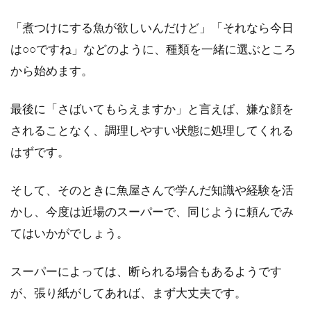
「煮つけにする魚が欲しいんだけど」「それなら今日
イカを使った料理のレシピのご紹
は○○ですね」などのように、種類を一緒に選ぶところ
介！新鮮なイカは、刺身に！
から始めます。
イカは、私達日本人が最も良く食べる魚介類の
最後に「さばいてもらえますか」と言えば、嫌な顔を
一つです。イカは、刺身や、お鮨、天ぷらな
ど...
されることなく、調理しやすい状態に処理してくれる
はずです。
そして、そのときに魚屋さんで学んだ知識や経験を活
かし、今度は近場のスーパーで、同じように頼んでみ
てはいかがでしょう。
スーパーによっては、断られる場合もあるようです
が、張り紙がしてあれば、まず大丈夫です。