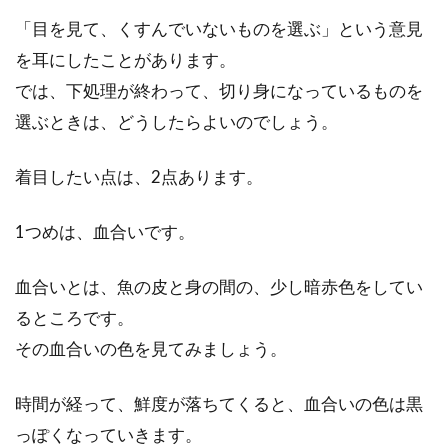
「目を見て、くすんでいないものを選ぶ」という意見
を耳にしたことがあります。
玉ねぎを大量消費したい！オススメ
では、下処理が終わって、切り身になっているものを
の料理・レシピ集！
選ぶときは、どうしたらよいのでしょう。
玉ねぎを大量に頂いてしまった！どうしよう？
というときがありますよね。料理に使うにも限
着目したい点は、2点あります。
度があるか...
1つめは、血合いです。
家庭菜園などで大量に大根を収穫し
血合いとは、魚の皮と身の間の、少し暗赤色をしてい
たときの保存方法
るところです。
その血合いの色を見てみましょう。
家庭菜園や貰いもので、大量に大根を手に入れ
たときに悩むのが、その保存方法です。大量の
時間が経って、鮮度が落ちてくると、血合いの色は黒
大根を、...
っぽくなっていきます。