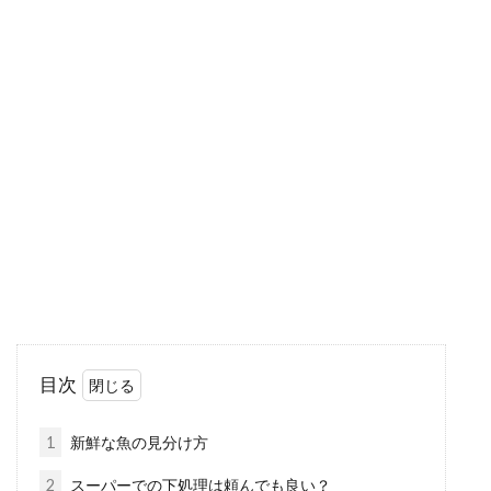
ナスを栽培する際に発生するアブラ
ムシの原因とその対策方法
夏野菜の代表ともいえるナスは、家庭菜園でも
人気があります。焼きナス・煮物・炒め物・グ
ラタン・...
美味しいあの食べ物の1番カロリー
の高い種類はどれなの？
目次
いつの時期にも美味しい人気の食べ物が、ケー
キ、ラーメン、スパゲティ、ハンバーガー、お
1
新鮮な魚の見分け方
寿司、お酒で...
2
スーパーでの下処理は頼んでも良い？