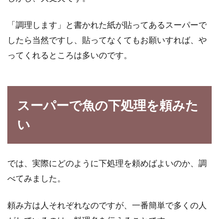
「調理します」と書かれた紙が貼ってあるスーパーで
ヨーグルトと牛乳を混ぜるだけ！自
したら当然ですし、貼ってなくてもお願いすれば、や
家製ヨーグルトとラッシー
ってくれるところは多いのです。
ヨーグルトと牛乳の組み合わせ。聞くだけで腸
に良さそうなイメージですよね。毎日それぞれ
を食べた...
スーパーで魚の下処理を頼みた
い
ヨーグルトメーカーで作るヨーグル
ト！美味しくて低カロリー
では、実際にどのように下処理を頼めばよいのか、調
朝ごはんやデザートなどとして食べたり、時に
べてみました。
は調味料として使用したりするヨーグルト。
低...
頼み方は人それぞれなのですが、一番簡単で多くの人