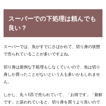
ビタミンb群の効能！女性必見ビタ
スーパーでの下処理は頼んでも
ミンb2・b6を含む食べ物！
良い？
ビタミンb群は、私たち人間の体に必要不可欠
な栄養素です。そのためビタミンb群は毎日、
食事で摂取す...
スーパーでは、魚がすでにさばかれて、切り身の状態
で売られていることが多いですよね。
電子レンジで簡単！味のバリエーシ
切り身は面倒な下処理もしなくていいので、魚は切り
ョン豊かなシフォンケーキ
身しか買ったことがないという人も多いかもしれませ
ん。
ふわふわで美味しいシフォンケーキを自宅で簡
単に作りたい！なんてこともあるかと思いま
しかし、丸々1匹で売られていて、「お得です」「新鮮
す。そんな...
です」と謳われていると、切り身を買うより良いので