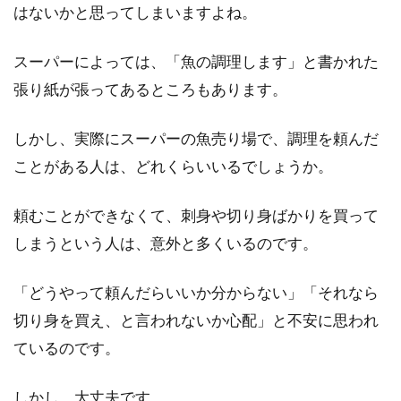
はないかと思ってしまいますよね。
小麦粉・砂糖・牛乳で今すぐ作れる
スーパーによっては、「魚の調理します」と書かれた
懐かしおやつレシピ集
張り紙が張ってあるところもあります。
ご家庭で作るおやつといったら、いろいろ浮か
しかし、実際にスーパーの魚売り場で、調理を頼んだ
びますが、小麦粉・砂糖・牛乳を使ったお菓子
ことがある人は、どれくらいいるでしょうか。
はテッパンで...
頼むことができなくて、刺身や切り身ばかりを買って
しまうという人は、意外と多くいるのです。
味噌鍋で温まろう！味噌鍋の具に使
う肉の種類別レシピ！
「どうやって頼んだらいいか分からない」「それなら
切り身を買え、と言われないか心配」と不安に思われ
毎年やってくる寒い冬。寒さを感じると「体を
芯まで温めたい」と思いますよね。そんなとき
ているのです。
にも...
しかし、大丈夫です。