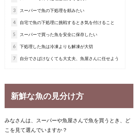
3
スーパーで魚の下処理を頼みたい
ほっこり体が温まる！意外に簡単な
4
自宅で魚の下処理に挑戦するとき気を付けること
味噌鍋スープ6つのレシピ
5
スーパーで買った魚を安全に保存したい
鍋料理はスープの味が決め手です。中でも味噌
6
下処理した魚は冷凍よりも解凍が大切
鍋というと、味がなかなか決まらないこともあ
7
自分でさばけなくても大丈夫、魚屋さんに任せよう
りま...
チョコには凄い健康効果も！？手作
新鮮な魚の見分け方
りケーキでバレンタインを
小学生頃から意識しはじめる方も多いバレンタ
みなさんは、スーパーや魚屋さんで魚を買うとき、ど
インデー。バレンタインといったら、主役はチ
ョコです...
こを見て選んでいますか？