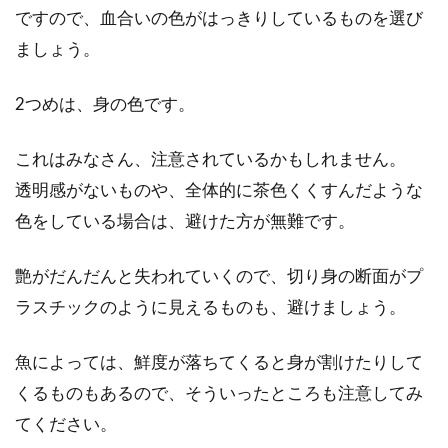
ですので、血合いの色がはっきりしているものを選び
ましょう。
全国の味噌煮込みうどんを作ってみ
よう！レシピをご紹介！
2つめは、身の色です。
日本全国には、いろいろな郷土料理が存在しま
これはみなさん、注意されているかもしれません。
す。全国で食べられ、誰にでも愛されている料
透明感がないものや、全体的に茶色くくすんだような
理という...
色をしている場合は、避けた方が無難です。
艶がだんだんと失われていくので、切り身の断面がプ
もつ煮込みの定番レシピを紹介！味
ラスチックのように見えるものも、避けましょう。
噌味以外の味付けも沢山！
魚によっては、鮮度が落ちてくると身が割けたりして
居酒屋の定番のおつまみであり、地域によって
は定食としても提供されるもつ煮込みは、子供
くるものもあるので、そういったところも注意してみ
から大人まで...
てください。