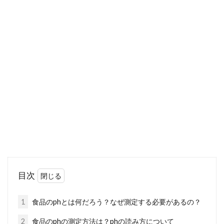
麦茶を作る容器の名前って何だっ
け？容器を選ぶポイントは？
世の中には、たくさんのものが存在しますが、
けっこう名前が分からないものもありますよ
ね。例えば...
お米が臭い！？お米の匂いを取る方
法や保存の仕方教えます
目次
日本の主食であるお米。とても馴染みが深い食
べものですね。しかし、炊いたときに「あれ？
1
食品のphとは何だろう？なぜ測定する必要があるの？
臭い...
2
食品のphの測定方法は？phの読み方について