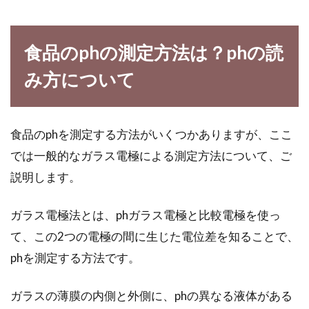
意外と知らないエタノールとアルコ
食品のphの測定方法は？phの読
ールの違いと活用法
み方について
あなたは「アルコール」とは何か知っています
か？こう聞かれて、まず「お酒」を思い浮かべ
た方は多い...
食品のphを測定する方法がいくつかありますが、ここ
では一般的なガラス電極による測定方法について、ご
説明します。
お米の産地を表示するには農産物検
査が必要。その資格とは
ガラス電極法とは、phガラス電極と比較電極を使っ
て、この2つの電極の間に生じた電位差を知ることで、
私たちが何気なく毎日食べているお米は、農家
phを測定する方法です。
からJAなどの流通経路を通して、食卓に届いて
います。...
ガラスの薄膜の内側と外側に、phの異なる液体がある