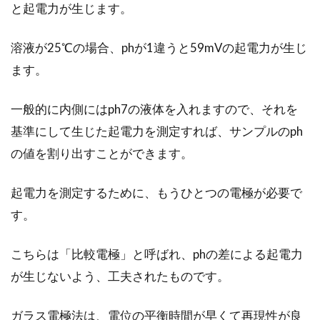
と起電力が生じます。
韓国と日本の違い。食文化の違い、
溶液が25℃の場合、phが1違うと59mVの起電力が生じ
習慣やマナーの違いとは？
ます。
韓国と日本は割と近いので旅行で行かれる方も
一般的に内側にはph7の液体を入れますので、それを
多いのではないでしょうか。主食がお米という
基準にして生じた起電力を測定すれば、サンプルのph
こともあり...
の値を割り出すことができます。
起電力を測定するために、もうひとつの電極が必要で
クッキーを可愛くデコレーション！
す。
バレンタインの準備は万端
こちらは「比較電極」と呼ばれ、phの差による起電力
2月14日は、何の日でしょうか！？そうです、
皆さんもよくご存知のバレンタインですよね。
が生じないよう、工夫されたものです。
女...
ガラス電極法は、電位の平衡時間が早くて再現性が良