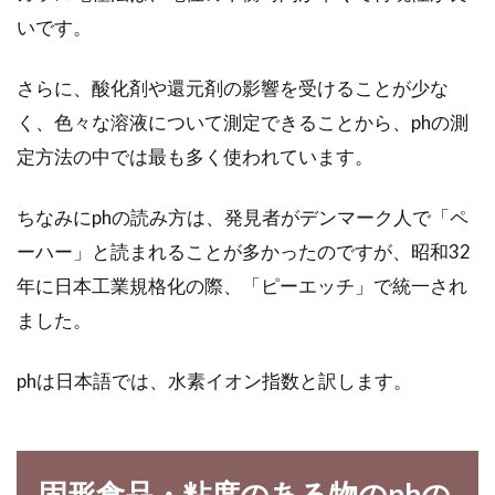
いです。
電子レンジ料理でこんなにもできる
さらに、酸化剤や還元剤の影響を受けることが少な
節約の数々をご紹介します
く、色々な溶液について測定できることから、phの測
今、電子レンジは温めるだけではなく、料理に
定方法の中では最も多く使われています。
も使えると注目されているのをご存知ですか？
簡単にで...
ちなみにphの読み方は、発見者がデンマーク人で「ペ
ーハー」と読まれることが多かったのですが、昭和32
年に日本工業規格化の際、「ピーエッチ」で統一され
誕生日ケーキは生クリームとバター
ました。
クリームどっちを使う？
phは日本語では、水素イオン指数と訳します。
誕生日ケーキと言えば、生クリームを使ったも
のが多いですが、バタークリームを使えば生ク
リームではで...
固形食品・粘度のある物のphの