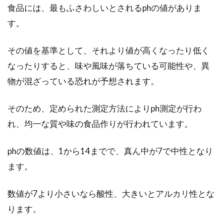
食品には、最もふさわしいとされるphの値がありま
す。
家庭菜園で使った土をもう1度使い
たい！土は再生できる？
その値を基準として、それより値が高くなったり低く
なったりすると、味や風味が落ちている可能性や、異
家庭菜園を毎年楽しんでいる人にとって、土の
物が混ざっている恐れが予想されます。
管理は大変ですよね。通常、プランターや庭で
家庭菜園...
そのため、定められた測定方法によりph測定が行わ
れ、均一な質や味の食品作りが行われています。
手作り味噌の容器の大きさは？口の
phの数値は、1から14までで、真ん中が7で中性となり
広さや大きい方がよい理由
ます。
近頃は、手作り味噌の材料や、容器がネット通
販で買いやすくなりました。しかし、容器の大
数値が7より小さいなら酸性、大きいとアルカリ性とな
きさはど...
ります。