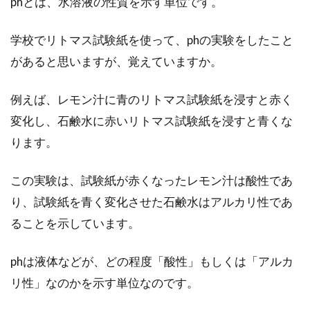
phとは、水溶液の性質を示す単位です。
学校でリトマス試験紙を使って、phの実験をしたこと
会社などでのマナーの良いコーヒー
があると思いますが、覚えていますか。
＆ケーキの出し方とは！？
例えば、レモン汁に青のリトマス試験紙を浸すと赤く
自宅への来客時、喫茶店や会社で、コーヒーや
ケーキを飲食する機会は、意外と多いですよ
変化し、石鹸水に赤いリトマス試験紙を浸すと青くな
ね。自宅や...
ります。
この実験は、試験紙が赤くなったレモン汁は酸性であ
麦茶の容器を洗う頻度は？使いやす
り、試験紙を青く変化させた石鹸水はアルカリ性であ
いおすすめな容器のご紹介
ることを示しています。
夏になると、冷蔵庫に麦茶を作って常備してい
phは液体などが、どの程度「酸性」もしくは「アルカ
る方は多いですよね。キンキンに冷やした麦茶
リ性」なのかを示す単位なのです。
をゴクゴ...