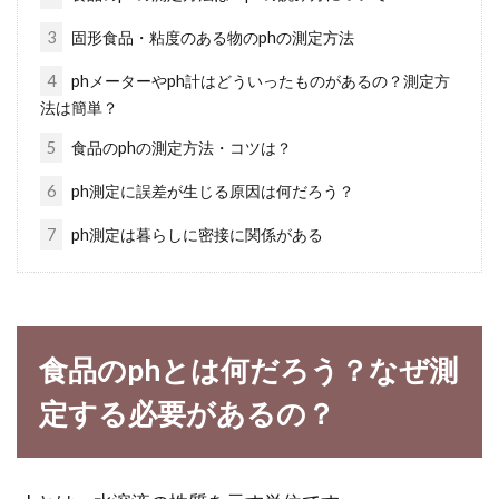
3
固形食品・粘度のある物のphの測定方法
毎年味噌を手作りするならホーロ
4
phメーターやph計はどういったものがあるの？測定方
ー。おすすめする5つの理由
法は簡単？
5
食品のphの測定方法・コツは？
手作り味噌のおいしさを一度知ったら、やみつ
きになってしまいます。そのため、手作り味噌
6
ph測定に誤差が生じる原因は何だろう？
はリピー...
7
ph測定は暮らしに密接に関係がある
江戸時代へタイムスリップ！食事は
将軍だけ特別だったのか？
食品のphとは何だろう？なぜ測
定する必要があるの？
現代の日本は、様々な食べ物を手にすることが
できる「飽食」の時代だと言われています。で
は、江戸時...