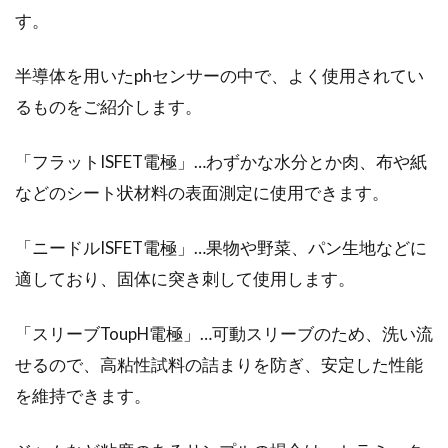
す。
ラーメンを食べるなら味噌味！女子
半導体を用いたphセンサーの中で、よく使用されてい
必見のヘルシーレシピ！
るものをご紹介します。
今や日本の国民食となったラーメンは、実に
様々なテイストが味わえ、ラーメン好きな日本
「フラットISFET電極」…わずかな水分とか肉、布や紙
人には唸らせるも...
などのシート状材料の表面測定に使用できます。
「ニードルISFET電極」…果物や野菜、パン生地などに
適しており、固体に突き刺して使用します。
「スリーブToupH電極」…可動スリーブのため、洗い流
せるので、高粘性試料の詰まりを防ぎ、安定した性能
を維持できます。