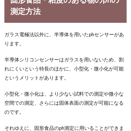
測定方法
コーヒーにミルクを入れるなら、だ
んぜんクリープで決まり！
ガラス電極法以外に、半導体を用いたphセンサーがあ
ちょっとしたひと休みに、コーヒーを飲みます
ります。
よね。疲れているときには、甘めのミルクを入
れたコーヒ...
半導体シリコンセンサーはガラスを用いないため、割
れにくいという特長のほかに、小型化・微小化が可能
というメリットがあります。
新潟県長岡市中心の地域限定の食べ
物「醤油おこわ」の作り方
小型化・微小化は、より少ない試料での測定や微小な
空間での測定、さらには固体表面の測定が可能になる
皆さんは醤油おこわ（醤油赤飯）をご存知です
か？通常「赤飯」というと小豆、ささげを使い
のです。
ほんのりとピ...
それゆえに、固形食品のph測定に用いることができま